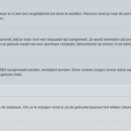
 maar er is wel een mogelijkheid om deze te resetten. Hiervoor moet je naar de a
en.
aanvinkt, blijf je maar voor een bepaalde tijd aangemeld. Zo wordt vermeden dat a
s je gebruik maakt van een openbare computer, bijvoorbeeld op school, in de biblio
phpBB3 aangemaakt werden, verwijdert worden. Deze cookies zorgen ervoor dat je a
 gelezen hebt.
n de database. Om ze te wijzigen moet je op de
gebruikerspaneel
link klikken (dez