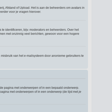
rij, Afstand of Upload. Het is aan de beheerders om avatars in
erder voor je vragen hierover.
te identificeren, bijv. moderators en beheerders. Over het
ammen met onzinnig veel berichten, gewoon voor een hogere
m misbruik van het e-mailsysteem door anonieme gebruikers te
l de pagina met onderwerpen of in een bepaald onderwerp.
 pagina met onderwerpen of in een onderwerp (de lijst met
je