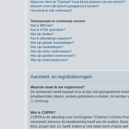
Waarvoor dient de "Opslaan"-knop bij het plaatsen van een bericht?
Waarom moet mijn bericht goedgekeurd worden?
Hoe bump ik mijn onderwerp?
Tekstopmaak en onderwerp soorten
Wat is BBCode?
Kan ik HTML gebruiken?
Wat zijn Smilies?
Kan ik afbeeldingen plaatsen?
Wat zijn globale mededelingen?
Wat zijn mededelingen?
Wat zijn sticky onderwerpen?
Wat zijn gesloten onderwerpen?
Wat zijn onderwerpiconen?
Aanmeld- en registratievragen
Waarom moet ik me registreren?
De beheerder heeft bepaalt of je al dan niet geregistreerd moet
privéberichten sturen, andere gebruikers e-mailen, lid worden
Omhoog
Wat is COPPA?
COPPA is de afkorting voor het Engelse "Children’s Online Priv
verzamelt, hiervoor de toestemming heeft van de ouders. Deze
kind, jonger dan 13, heeft. Indien je niet zeker bent of deze w