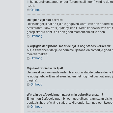
In het gebruikerspaneel onder "foruminstellingen", vind je de o
jezelf.
Omhoog
De tijden zijn niet correct!
Het is mogelijk dat de tijd die gegeven wordt van een andere ti
Amsterdam, New York, Sydney, enz.). Wees er bewust van dat he
geregistreerd bent is dit een goed moment om dit te doen.
Omhoog
Ik wijzigde de tijdzone, maar de tijd is nog steeds verkeerd!
Als je zeker bent dat je de correcte tijdzone en zomertijd goed 
moeten maken.
Omhoog
Mijn taal zit niet in de lijst!
De meest voorkomende reden hiervoor is dat de beheerder je taal 
je nodig hebt, wilt installeren. Indien het nog niet bestaat, 
pagina).
Omhoog
Wat zijn de afbeeldingen naast mijn gebruikersnaam?
Er kunnen 2 afbeeldingen bij een gebruikersnaam staan als je be
geplaatst hebt of wat je status is. Hieronder kan nog een tweed
Omhoog