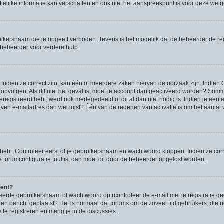
lijke informatie kan verschaffen en ook niet het aanspreekpunt is voor deze wetgev
ikersnaam die je opgeeft verboden. Tevens is het mogelijk dat de beheerder de regi
beheerder voor verdere hulp.
ndien ze correct zijn, kan één of meerdere zaken hiervan de oorzaak zijn. Indien C
es opvolgen. Als dit niet het geval is, moet je account dan geactiveerd worden? S
geregistreerd hebt, werd ook medegedeeld of dit al dan niet nodig is. Indien je een
ven e-mailadres dan wel juist? Één van de redenen van activatie is om het aantal va
 hebt. Controleer eerst of je gebruikersnaam en wachtwoord kloppen. Indien ze cor
 de forumconfiguratie fout is, dan moet dit door de beheerder opgelost worden.
den!?
eerde gebruikersnaam of wachtwoord op (controleer de e-mail met je registratie g
it een bericht geplaatst? Het is normaal dat forums om de zoveel tijd gebruikers, di
e registreren en meng je in de discussies.