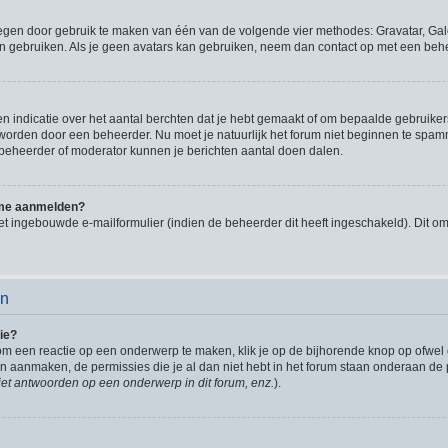
oegen door gebruik te maken van één van de volgende vier methodes: Gravatar, Gale
n gebruiken. Als je geen avatars kan gebruiken, neem dan contact op met een behe
indicatie over het aantal berchten dat je hebt gemaakt of om bepaalde gebruikers 
d worden door een beheerder. Nu moet je natuurlijk het forum niet beginnen te sp
en beheerder of moderator kunnen je berichten aantal doen dalen.
k me aanmelden?
t ingebouwde e-mailformulier (indien de beheerder dit heeft ingeschakeld). Dit o
en
ie?
om een reactie op een onderwerp te maken, klik je op de bijhorende knop op ofwe
an aanmaken, de permissies die je al dan niet hebt in het forum staan onderaan de
et antwoorden op een onderwerp in dit forum, enz.
).