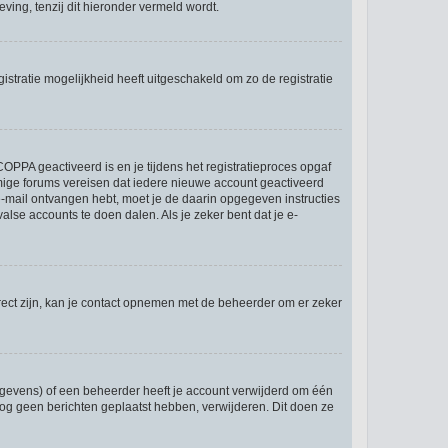
ing, tenzij dit hieronder vermeld wordt.
stratie mogelijkheid heeft uitgeschakeld om zo de registratie
OPPA geactiveerd is en je tijdens het registratieproces opgaf
ommige forums vereisen dat iedere nieuwe account geactiveerd
 e-mail ontvangen hebt, moet je de daarin opgegeven instructies
lse accounts te doen dalen. Als je zeker bent dat je e-
rect zijn, kan je contact opnemen met de beheerder om er zeker
egevens) of een beheerder heeft je account verwijderd om één
e nog geen berichten geplaatst hebben, verwijderen. Dit doen ze