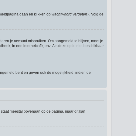
anmeldpagina gaan en klikken op
wachtwoord vergeten?
. Volg de
nderen je account misbruiken. Om aangemeld te blijven, moet je
theek, in een internetcafé, enz. Als deze optie niet beschikbaar
angemeld bent en geven ook de mogelijkheid, indien de
e staat meestal bovenaan op de pagina, maar dit kan