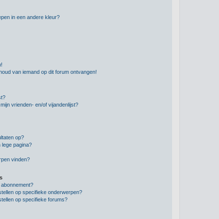
pen in een andere kleur?
n!
nhoud van iemand op dit forum ontvangen!
st?
ijn vrienden- en/of vijandenlijst?
ltaten op?
 lege pagina?
erpen vinden?
s
en abonnement?
stellen op specifieke onderwerpen?
tellen op specifieke forums?