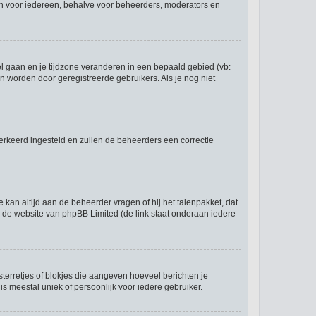
 zijn voor iedereen, behalve voor beheerders, moderators en
eel gaan en je tijdzone veranderen in een bepaald gebied (vb:
 worden door geregistreerde gebruikers. Als je nog niet
r verkeerd ingesteld en zullen de beheerders een correctie
e kan altijd aan de beheerder vragen of hij het talenpakket, dat
op de website van phpBB Limited (de link staat onderaan iedere
sterretjes of blokjes die aangeven hoeveel berichten je
is meestal uniek of persoonlijk voor iedere gebruiker.