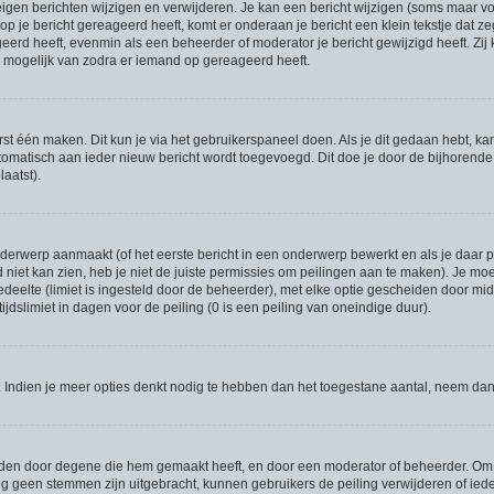
eigen berichten wijzigen en verwijderen. Je kan een bericht wijzigen (soms maar voo
p je bericht gereageerd heeft, komt er onderaan je bericht een klein tekstje dat ze
ageerd heeft, evenmin als een beheerder of moderator je bericht gewijzigd heeft. 
r mogelijk van zodra er iemand op gereageerd heeft.
rst één maken. Dit kun je via het gebruikerspaneel doen. Als je dit gedaan hebt, ka
utomatisch aan ieder nieuw bericht wordt toegevoegd. Dit doe je door de bijhorende o
laatst).
erwerp aanmaakt (of het eerste bericht in een onderwerp bewerkt en als je daar pe
niet kan zien, heb je niet de juiste permissies om peilingen aan te maken). Je moet 
gedeelte (limiet is ingesteld door de beheerder), met elke optie gescheiden door mi
jdslimiet in dagen voor de peiling (0 is een peiling van oneindige duur).
r. Indien je meer opties denkt nodig te hebben dan het toegestane aantal, neem da
rden door degene die hem gemaakt heeft, en door een moderator of beheerder. Om de
og geen stemmen zijn uitgebracht, kunnen gebruikers de peiling verwijderen of ieder