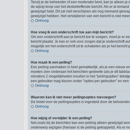
Tenzij je de beheerder of een moderator bent, kan je alleen je 
de
wijzig
knop van het desbetreffende bericht. Als er al iemand o
gewijzigd hebt. Dit zal niet verschijnen als nog niemand gere
gewijzigd hebben. Het verwijderen van een bericht is niet mee
Omhoog
Hoe voeg ik een onderschrift toe aan mijn bericht?
Om een onderschrift aan je bericht toe te voegen, moet je er ee
bericht plaatst. Je kan er ook voor zorgen dat je onderschrift a
mogelijk om het onderschrift uit te schakelen als je het bericht p
Omhoog
Hoe maak ik een peiling?
Een peiling aanmaken is heel gemakkelijk, als je een nieuw ond
moeten zien onderaan het berichten-gedeelte (als je dit tabblad 
minstens 2 mogelijkheden invullen in het "peilingopties"-tekst
een gebruiker mag kiezen onder "opties per gebruiker" en een ti
Omhoog
Waarom kan ik niet meer peilingsopties toevoegen?
De limiet voor de peilingsopties is ingesteld door de beheerde
Omhoog
Hoe wijzig of verwijder ik een peiling?
Net zoals bij de berichten kan een peiling alleen gewijzigd wo
onderwerp wijzigen (hieraan is de peiling gekoppeld). Als er n