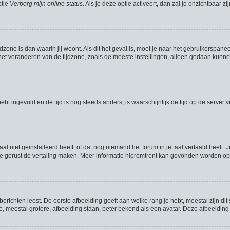
ptie
Verberg mijn online status
. Als je deze optie activeert, dan zal je onzichtbaar
jdzone is dan waarin jij woont. Als dit het geval is, moet je naar het gebruikerspan
t veranderen van de tijdzone, zoals de meeste instellingen, alleen gedaan kunnen
hebt ingevuld en de tijd is nog steeds anders, is waarschijnlijk de tijd op de serve
niet geïnstalleerd heeft, of dat nog niemand het forum in je taal vertaald heeft. J
mag je gerust de vertaling maken. Meer informatie hieromtrent kan gevonden worden 
richten leest. De eerste afbeelding geeft aan welke rang je hebt, meestal zijn dit 
e, meestal grotere, afbeelding staan, beter bekend als een avatar. Deze afbeelding 