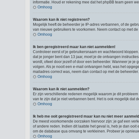
informatie. Houd er rekening mee dat het phpBB team geen wette
Omhoog
Waarom kan ik niet registreren?
Mogelijk heeft de beheerder je IP-adres verbannen, of de gebru
van nieuwe gebruikers te voorkomen. Neem contact op met de 
Omhoog
Ik ben geregistreerd maar kan niet aanmelden!
Controleer eerst of je gebruikersnaam en wachtwoord kloppen. I
dat je jonger bent dan 13 jaar, moet je de ontvangen instructi
wordt, ofwel door jezelf of door een beheerder. Wanneer je je 
volgen. Als je nooit een e-mail ontvangen hebt, was het opgege
mailadres correct was, neem dan contact op met de beheerder.
Omhoog
Waarom kan ik niet aanmelden?
Er zijn verschillende redenen mogelijk waarom je dit probleem
van te zijn dat je niet verbannen bent. Het is ook mogelijk dat
Omhoog
Ik heb me ooit geregistreerd maar kan nu niet meer aanmel
De meest voorkomende oorzaken hiervoor zijn: je gaf een verk
of andere reden. Indien dit laatste het geval is, heb je dan oo
om de database qua omvang te verkleinen. Probeer je opnieuw t
Omhoog