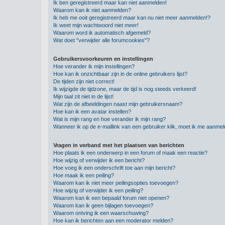
Ik ben geregistreerd maar kan niet aanmelden!
Waarom kan ik niet aanmelden?
Ik heb me ooit geregistreerd maar kan nu niet meer aanmelden!?
Ik weet mijn wachtwoord niet meer!
Waarom word ik automatisch afgemeld?
Wat doet "verwijder alle forumcookies"?
Gebruikersvoorkeuren en instellingen
Hoe verander ik mijn instellingen?
Hoe kan ik onzichtbaar zijn in de online gebruikers lijst?
De tijden zijn niet correct!
Ik wijzigde de tijdzone, maar de tijd is nog steeds verkeerd!
Mijn taal zit niet in de lijst!
Wat zijn de afbeeldingen naast mijn gebruikersnaam?
Hoe kan ik een avatar instellen?
Wat is mijn rang en hoe verander ik mijn rang?
Wanneer ik op de e-maillink van een gebruiker klik, moet ik me aanme
Vragen in verband met het plaatsen van berichten
Hoe plaats ik een onderwerp in een forum of maak een reactie?
Hoe wijzig of verwijder ik een bericht?
Hoe voeg ik een onderschrift toe aan mijn bericht?
Hoe maak ik een peiling?
Waarom kan ik niet meer peilingsopties toevoegen?
Hoe wijzig of verwijder ik een peiling?
Waarom kan ik een bepaald forum niet openen?
Waarom kan ik geen bijlagen toevoegen?
Waarom ontving ik een waarschuwing?
Hoe kan ik berichten aan een moderator melden?