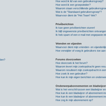
Hoe word ik lid van een gebruikersgroep?
Hoe word ik een groepsleider?
Waarom staan verschillende gebruikersgroe
Wat is de "Standaard gebruikersgroep"?
Waarvoor dient de "Het Team"-link?
Privéberichten
Ik kan geen privéberichten sturen!
Ik blijf ongewenste privéberichten ontvange
Ik heb spam of een e-mail met ongepaste i
Vrienden en vijanden
Waarvoor dient mijn vrienden- en vijandenlij
Hoe verwijder of voeg ik gebruikers toe aan m
Forums doorzoeken
lden?
Hoe doorzoek ik het forum?
Waarom levert mijn zoekopdracht geen resu
Waarom resulteert mijn zoekopdracht in een
Hoe zoek ik een gebruiker?
Hoe kan ik mijn eigen berichten en onderw
Onderwerpabonnementen en bladwijzer
Wat is het verschil tussen een bladwijzer 
Hoe kan ik een bladwijzer of abonnement in
Hoe kan ik een bladwijzer of abonnement ins
Hoe zeg ik mijn abonnement op?