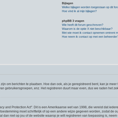
Bijlagen
Welke bijlagen worden toegestaan op dit fo
Hoe vind ik al mijn bijlagen?
phpBB 3 vragen
Wie heeft dit forum geschreven?
Waarom is de optie X niet beschikbaar?
Met wie moet ik contact opnemen omtrent mis
Hoe neem ik contact op met een beheerder
 zijn om berichten te plaatsen. Hoe dan ook, als je geregistreerd bent, kan je meer
 van gebruikersgroepen, enz. Het registreren duurt maar even, dus we raden het ze
acy and Protection Act". Dit is een Amerikaanse wet van 1998, die vereist dat iede
 toestemming moet schriftelijk of op een andere wijze gegeven worden, zodat de 
et al dan niet op jou of de website waarop je wilt registreren van toepassing is, ne