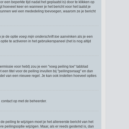
r een beperkte tijd nadat het geplaatst is) door te klikken op
gt hoeveel keer en wanneer je het bericht voor het laatst je
Zij kunnen wel een mededeling toevoegen, waarom ze je bericht
n je de optie
voeg mijn onderschrift toe
aanvinken als je een
ptie te activeren in het gebruikerspaneel (het is nog altijd
rmissie voor hebt) zou je een "voeg peiling toe" tabblad
een titel voor de peiling invullen bij "peilingsvraag" en dan
ddel van een nieuwe regel. Je kan ook instellen hoeveel opties
n contact op met de beheerder.
 peiling te wijzigen moet je het allereerste bericht van het
e peilingsoptie wijzigen. Maar, als er reeds gestemd is, dan