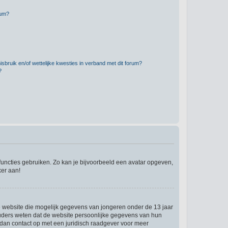
rum?
bruik en/of wettelijke kwesties in verband met dit forum?
?
 functies gebruiken. Zo kan je bijvoorbeeld een avatar opgeven,
ker aan!
re website die mogelijk gegevens van jongeren onder de 13 jaar
ouders weten dat de website persoonlijke gegevens van hun
em dan contact op met een juridisch raadgever voor meer