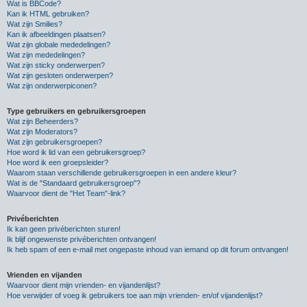
Wat is BBCode?
Kan ik HTML gebruiken?
Wat zijn Smilies?
Kan ik afbeeldingen plaatsen?
Wat zijn globale mededelingen?
Wat zijn mededelingen?
Wat zijn sticky onderwerpen?
Wat zijn gesloten onderwerpen?
Wat zijn onderwerpiconen?
Type gebruikers en gebruikersgroepen
Wat zijn Beheerders?
Wat zijn Moderators?
Wat zijn gebruikersgroepen?
Hoe word ik lid van een gebruikersgroep?
Hoe word ik een groepsleider?
Waarom staan verschillende gebruikersgroepen in een andere kleur?
Wat is de "Standaard gebruikersgroep"?
Waarvoor dient de "Het Team"-link?
Privéberichten
Ik kan geen privéberichten sturen!
Ik blijf ongewenste privéberichten ontvangen!
Ik heb spam of een e-mail met ongepaste inhoud van iemand op dit forum ontvangen!
Vrienden en vijanden
Waarvoor dient mijn vrienden- en vijandenlijst?
Hoe verwijder of voeg ik gebruikers toe aan mijn vrienden- en/of vijandenlijst?