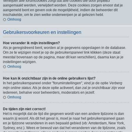
Verwijder alle forumcookies zorgt dat alle cookies die door phpBB3
aangemaakt werden, verwijdert worden. Deze cookies zorgen ervoor dat je
aangemeld bent en geven ook de mogelijkheid, indien de beheerder dit
inschakelde, om te zien welke onderwerpen je al gelezen hebt.
Omhoog
Gebruikersvoorkeuren en instellingen
Hoe verander ik mijn instellingen?
Als je geregistreerd bent, worden al je gegevens opgeslagen in de database.
Om ze te wijzigen moet je op de
gebruikerspaneel
link klikken (deze staat
meestal bovenaan op de pagina, maar dit kan verschillen), daarna kan je je
instellingen wijzigen.
Omhoog
Hoe kan ik onzichtbaar zijn in de online gebruikers lijst?
In het gebruikerspaneel onder "foruminstellingen", vind je de optie
Verberg
mijn online status
. Als je deze optie activeert, dan zal je onzichtbaar zijn voor
iedereen, behalve voor beheerders, moderators en jezelf.
Omhoog
De tijden zijn niet correct!
Het is mogelijk dat de tijd die gegeven wordt van een andere tijdzone is dan
waarin jij woont. Als dit het geval is, moet je naar het gebruikerspaneel gaan
en je tijdzone veranderen in een bepaald gebied (vb: Amsterdam, New York,
Sydney, enz.). Wees er bewust van dat het veranderen van de tijdzone, zoals