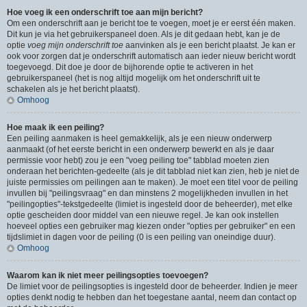
Hoe voeg ik een onderschrift toe aan mijn bericht?
Om een onderschrift aan je bericht toe te voegen, moet je er eerst één maken.
Dit kun je via het gebruikerspaneel doen. Als je dit gedaan hebt, kan je de
optie
voeg mijn onderschrift toe
aanvinken als je een bericht plaatst. Je kan er
ook voor zorgen dat je onderschrift automatisch aan ieder nieuw bericht wordt
toegevoegd. Dit doe je door de bijhorende optie te activeren in het
gebruikerspaneel (het is nog altijd mogelijk om het onderschrift uit te
schakelen als je het bericht plaatst).
Omhoog
Hoe maak ik een peiling?
Een peiling aanmaken is heel gemakkelijk, als je een nieuw onderwerp
aanmaakt (of het eerste bericht in een onderwerp bewerkt en als je daar
permissie voor hebt) zou je een "voeg peiling toe" tabblad moeten zien
onderaan het berichten-gedeelte (als je dit tabblad niet kan zien, heb je niet de
juiste permissies om peilingen aan te maken). Je moet een titel voor de peiling
invullen bij "peilingsvraag" en dan minstens 2 mogelijkheden invullen in het
"peilingopties"-tekstgedeelte (limiet is ingesteld door de beheerder), met elke
optie gescheiden door middel van een nieuwe regel. Je kan ook instellen
hoeveel opties een gebruiker mag kiezen onder "opties per gebruiker" en een
tijdslimiet in dagen voor de peiling (0 is een peiling van oneindige duur).
Omhoog
Waarom kan ik niet meer peilingsopties toevoegen?
De limiet voor de peilingsopties is ingesteld door de beheerder. Indien je meer
opties denkt nodig te hebben dan het toegestane aantal, neem dan contact op