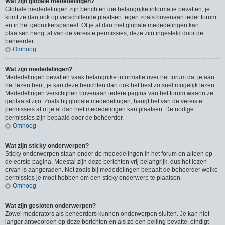
Wat zijn globale mededelingen?
Globale mededelingen zijn berichten die belangrijke informatie bevatten, je
komt ze dan ook op verschillende plaatsen tegen zoals bovenaan ieder forum
en in het gebruikerspaneel. Of je al dan niet globale mededelingen kan
plaatsen hangt af van de vereiste permissies, deze zijn ingesteld door de
beheerder.
Omhoog
Wat zijn mededelingen?
Mededelingen bevatten vaak belangrijke informatie over het forum dat je aan
het lezen bent, je kan deze berichten dan ook het best zo snel mogelijk lezen.
Mededelingen verschijnen bovenaan iedere pagina van het forum waarin ze
geplaatst zijn. Zoals bij globale mededelingen, hangt het van de vereiste
permissies af of je al dan niet mededelingen kan plaatsen. De nodige
permissies zijn bepaald door de beheerder.
Omhoog
Wat zijn sticky onderwerpen?
Sticky onderwerpen staan onder de mededelingen in het forum en alleen op
de eerste pagina. Meestal zijn deze berichten vrij belangrijk, dus het lezen
ervan is aangeraden. Net zoals bij mededelingen bepaalt de beheerder welke
permissies je moet hebben om een sticky onderwerp te plaatsen.
Omhoog
Wat zijn gesloten onderwerpen?
Zowel moderators als beheerders kunnen onderwerpen sluiten. Je kan niet
langer antwoorden op deze berichten en als ze een peiling bevatte, eindigt