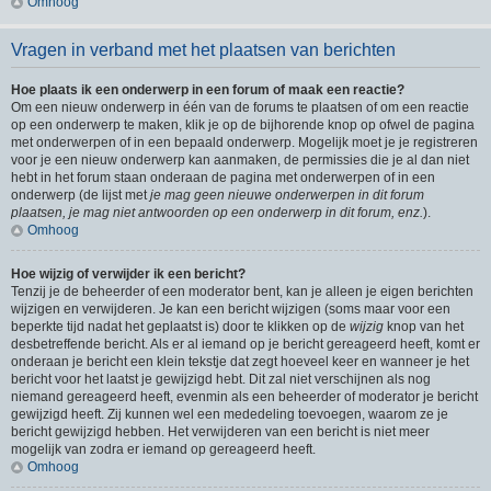
Omhoog
Vragen in verband met het plaatsen van berichten
Hoe plaats ik een onderwerp in een forum of maak een reactie?
Om een nieuw onderwerp in één van de forums te plaatsen of om een reactie
op een onderwerp te maken, klik je op de bijhorende knop op ofwel de pagina
met onderwerpen of in een bepaald onderwerp. Mogelijk moet je je registreren
voor je een nieuw onderwerp kan aanmaken, de permissies die je al dan niet
hebt in het forum staan onderaan de pagina met onderwerpen of in een
onderwerp (de lijst met
je mag geen nieuwe onderwerpen in dit forum
plaatsen, je mag niet antwoorden op een onderwerp in dit forum, enz.
).
Omhoog
Hoe wijzig of verwijder ik een bericht?
Tenzij je de beheerder of een moderator bent, kan je alleen je eigen berichten
wijzigen en verwijderen. Je kan een bericht wijzigen (soms maar voor een
beperkte tijd nadat het geplaatst is) door te klikken op de
wijzig
knop van het
desbetreffende bericht. Als er al iemand op je bericht gereageerd heeft, komt er
onderaan je bericht een klein tekstje dat zegt hoeveel keer en wanneer je het
bericht voor het laatst je gewijzigd hebt. Dit zal niet verschijnen als nog
niemand gereageerd heeft, evenmin als een beheerder of moderator je bericht
gewijzigd heeft. Zij kunnen wel een mededeling toevoegen, waarom ze je
bericht gewijzigd hebben. Het verwijderen van een bericht is niet meer
mogelijk van zodra er iemand op gereageerd heeft.
Omhoog