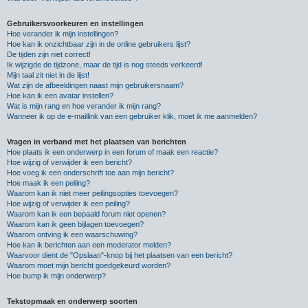
Gebruikersvoorkeuren en instellingen
Hoe verander ik mijn instellingen?
Hoe kan ik onzichtbaar zijn in de online gebruikers lijst?
De tijden zijn niet correct!
Ik wijzigde de tijdzone, maar de tijd is nog steeds verkeerd!
Mijn taal zit niet in de lijst!
Wat zijn de afbeeldingen naast mijn gebruikersnaam?
Hoe kan ik een avatar instellen?
Wat is mijn rang en hoe verander ik mijn rang?
Wanneer ik op de e-maillink van een gebruiker klik, moet ik me aanmelden?
Vragen in verband met het plaatsen van berichten
Hoe plaats ik een onderwerp in een forum of maak een reactie?
Hoe wijzig of verwijder ik een bericht?
Hoe voeg ik een onderschrift toe aan mijn bericht?
Hoe maak ik een peiling?
Waarom kan ik niet meer peilingsopties toevoegen?
Hoe wijzig of verwijder ik een peiling?
Waarom kan ik een bepaald forum niet openen?
Waarom kan ik geen bijlagen toevoegen?
Waarom ontving ik een waarschuwing?
Hoe kan ik berichten aan een moderator melden?
Waarvoor dient de "Opslaan"-knop bij het plaatsen van een bericht?
Waarom moet mijn bericht goedgekeurd worden?
Hoe bump ik mijn onderwerp?
Tekstopmaak en onderwerp soorten