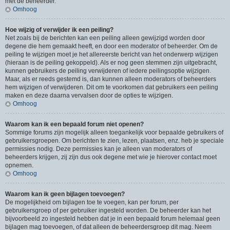
met de beheerder.
Omhoog
Hoe wijzig of verwijder ik een peiling?
Net zoals bij de berichten kan een peiling alleen gewijzigd worden door
degene die hem gemaakt heeft, en door een moderator of beheerder. Om de
peiling te wijzigen moet je het allereerste bericht van het onderwerp wijzigen
(hieraan is de peiling gekoppeld). Als er nog geen stemmen zijn uitgebracht,
kunnen gebruikers de peiling verwijderen of iedere peilingsoptie wijzigen.
Maar, als er reeds gestemd is, dan kunnen alleen moderators of beheerders
hem wijzigen of verwijderen. Dit om te voorkomen dat gebruikers een peiling
maken en deze daarna vervalsen door de opties te wijzigen.
Omhoog
Waarom kan ik een bepaald forum niet openen?
Sommige forums zijn mogelijk alleen toegankelijk voor bepaalde gebruikers of
gebruikersgroepen. Om berichten te zien, lezen, plaatsen, enz. heb je speciale
permissies nodig. Deze permissies kan je alleen van moderators of
beheerders krijgen, zij zijn dus ook degene met wie je hierover contact moet
opnemen.
Omhoog
Waarom kan ik geen bijlagen toevoegen?
De mogelijkheid om bijlagen toe te voegen, kan per forum, per
gebruikersgroep of per gebruiker ingesteld worden. De beheerder kan het
bijvoorbeeld zo ingesteld hebben dat je in een bepaald forum helemaal geen
bijlagen mag toevoegen, of dat alleen de beheerdersgroep dit mag. Neem