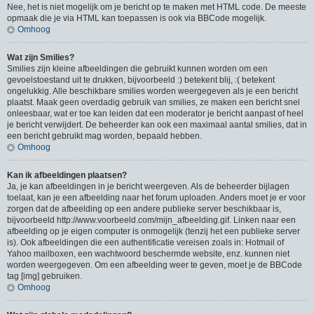
Nee, het is niet mogelijk om je bericht op te maken met HTML code. De meeste
opmaak die je via HTML kan toepassen is ook via BBCode mogelijk.
Omhoog
Wat zijn Smilies?
Smilies zijn kleine afbeeldingen die gebruikt kunnen worden om een
gevoelstoestand uit te drukken, bijvoorbeeld :) betekent blij, :( betekent
ongelukkig. Alle beschikbare smilies worden weergegeven als je een bericht
plaatst. Maak geen overdadig gebruik van smilies, ze maken een bericht snel
onleesbaar, wat er toe kan leiden dat een moderator je bericht aanpast of heel
je bericht verwijdert. De beheerder kan ook een maximaal aantal smilies, dat in
een bericht gebruikt mag worden, bepaald hebben.
Omhoog
Kan ik afbeeldingen plaatsen?
Ja, je kan afbeeldingen in je bericht weergeven. Als de beheerder bijlagen
toelaat, kan je een afbeelding naar het forum uploaden. Anders moet je er voor
zorgen dat de afbeelding op een andere publieke server beschikbaar is,
bijvoorbeeld http://www.voorbeeld.com/mijn_afbeelding.gif. Linken naar een
afbeelding op je eigen computer is onmogelijk (tenzij het een publieke server
is). Ook afbeeldingen die een authentificatie vereisen zoals in: Hotmail of
Yahoo mailboxen, een wachtwoord beschermde website, enz. kunnen niet
worden weergegeven. Om een afbeelding weer te geven, moet je de BBCode
tag [img] gebruiken.
Omhoog