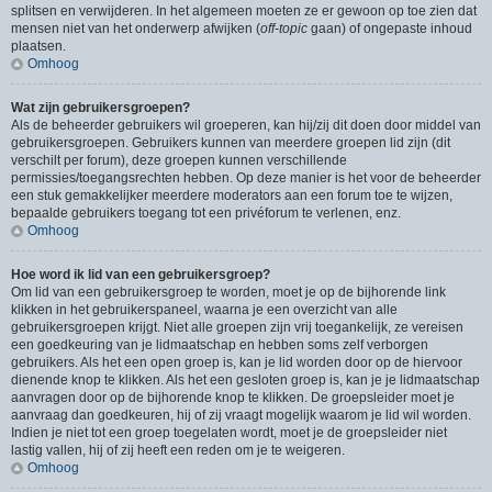
splitsen en verwijderen. In het algemeen moeten ze er gewoon op toe zien dat
mensen niet van het onderwerp afwijken (
off-topic
gaan) of ongepaste inhoud
plaatsen.
Omhoog
Wat zijn gebruikersgroepen?
Als de beheerder gebruikers wil groeperen, kan hij/zij dit doen door middel van
gebruikersgroepen. Gebruikers kunnen van meerdere groepen lid zijn (dit
verschilt per forum), deze groepen kunnen verschillende
permissies/toegangsrechten hebben. Op deze manier is het voor de beheerder
een stuk gemakkelijker meerdere moderators aan een forum toe te wijzen,
bepaalde gebruikers toegang tot een privéforum te verlenen, enz.
Omhoog
Hoe word ik lid van een gebruikersgroep?
Om lid van een gebruikersgroep te worden, moet je op de bijhorende link
klikken in het gebruikerspaneel, waarna je een overzicht van alle
gebruikersgroepen krijgt. Niet alle groepen zijn vrij toegankelijk, ze vereisen
een goedkeuring van je lidmaatschap en hebben soms zelf verborgen
gebruikers. Als het een open groep is, kan je lid worden door op de hiervoor
dienende knop te klikken. Als het een gesloten groep is, kan je je lidmaatschap
aanvragen door op de bijhorende knop te klikken. De groepsleider moet je
aanvraag dan goedkeuren, hij of zij vraagt mogelijk waarom je lid wil worden.
Indien je niet tot een groep toegelaten wordt, moet je de groepsleider niet
lastig vallen, hij of zij heeft een reden om je te weigeren.
Omhoog