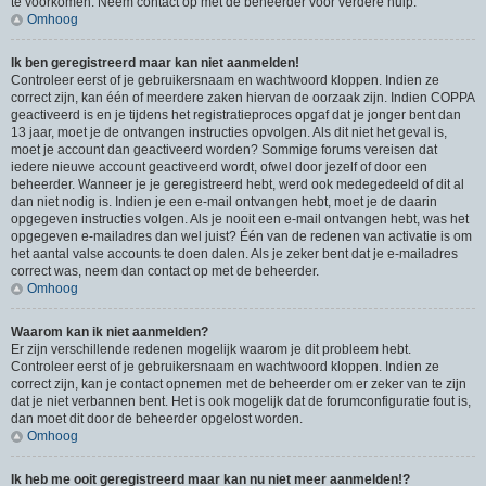
te voorkomen. Neem contact op met de beheerder voor verdere hulp.
Omhoog
Ik ben geregistreerd maar kan niet aanmelden!
Controleer eerst of je gebruikersnaam en wachtwoord kloppen. Indien ze
correct zijn, kan één of meerdere zaken hiervan de oorzaak zijn. Indien COPPA
geactiveerd is en je tijdens het registratieproces opgaf dat je jonger bent dan
13 jaar, moet je de ontvangen instructies opvolgen. Als dit niet het geval is,
moet je account dan geactiveerd worden? Sommige forums vereisen dat
iedere nieuwe account geactiveerd wordt, ofwel door jezelf of door een
beheerder. Wanneer je je geregistreerd hebt, werd ook medegedeeld of dit al
dan niet nodig is. Indien je een e-mail ontvangen hebt, moet je de daarin
opgegeven instructies volgen. Als je nooit een e-mail ontvangen hebt, was het
opgegeven e-mailadres dan wel juist? Één van de redenen van activatie is om
het aantal valse accounts te doen dalen. Als je zeker bent dat je e-mailadres
correct was, neem dan contact op met de beheerder.
Omhoog
Waarom kan ik niet aanmelden?
Er zijn verschillende redenen mogelijk waarom je dit probleem hebt.
Controleer eerst of je gebruikersnaam en wachtwoord kloppen. Indien ze
correct zijn, kan je contact opnemen met de beheerder om er zeker van te zijn
dat je niet verbannen bent. Het is ook mogelijk dat de forumconfiguratie fout is,
dan moet dit door de beheerder opgelost worden.
Omhoog
Ik heb me ooit geregistreerd maar kan nu niet meer aanmelden!?