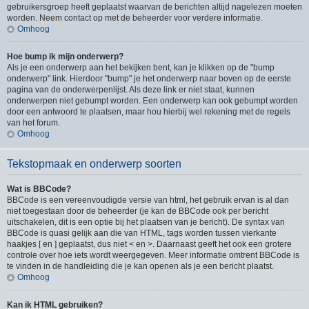
gebruikersgroep heeft geplaatst waarvan de berichten altijd nagelezen moeten
worden. Neem contact op met de beheerder voor verdere informatie.
Omhoog
Hoe bump ik mijn onderwerp?
Als je een onderwerp aan het bekijken bent, kan je klikken op de "bump
onderwerp" link. Hierdoor "bump" je het onderwerp naar boven op de eerste
pagina van de onderwerpenlijst. Als deze link er niet staat, kunnen
onderwerpen niet gebumpt worden. Een onderwerp kan ook gebumpt worden
door een antwoord te plaatsen, maar hou hierbij wel rekening met de regels
van het forum.
Omhoog
Tekstopmaak en onderwerp soorten
Wat is BBCode?
BBCode is een vereenvoudigde versie van html, het gebruik ervan is al dan
niet toegestaan door de beheerder (je kan de BBCode ook per bericht
uitschakelen, dit is een optie bij het plaatsen van je bericht). De syntax van
BBCode is quasi gelijk aan die van HTML, tags worden tussen vierkante
haakjes [ en ] geplaatst, dus niet < en >. Daarnaast geeft het ook een grotere
controle over hoe iets wordt weergegeven. Meer informatie omtrent BBCode is
te vinden in de handleiding die je kan openen als je een bericht plaatst.
Omhoog
Kan ik HTML gebruiken?