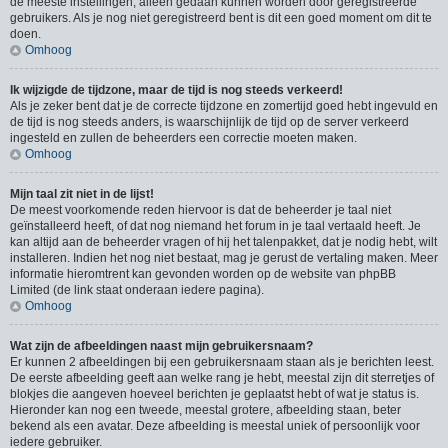
de meeste instellingen, alleen gedaan kunnen worden door geregistreerde
gebruikers. Als je nog niet geregistreerd bent is dit een goed moment om dit te
doen.
Omhoog
Ik wijzigde de tijdzone, maar de tijd is nog steeds verkeerd!
Als je zeker bent dat je de correcte tijdzone en zomertijd goed hebt ingevuld en
de tijd is nog steeds anders, is waarschijnlijk de tijd op de server verkeerd
ingesteld en zullen de beheerders een correctie moeten maken.
Omhoog
Mijn taal zit niet in de lijst!
De meest voorkomende reden hiervoor is dat de beheerder je taal niet
geïnstalleerd heeft, of dat nog niemand het forum in je taal vertaald heeft. Je
kan altijd aan de beheerder vragen of hij het talenpakket, dat je nodig hebt, wilt
installeren. Indien het nog niet bestaat, mag je gerust de vertaling maken. Meer
informatie hieromtrent kan gevonden worden op de website van phpBB
Limited (de link staat onderaan iedere pagina).
Omhoog
Wat zijn de afbeeldingen naast mijn gebruikersnaam?
Er kunnen 2 afbeeldingen bij een gebruikersnaam staan als je berichten leest.
De eerste afbeelding geeft aan welke rang je hebt, meestal zijn dit sterretjes of
blokjes die aangeven hoeveel berichten je geplaatst hebt of wat je status is.
Hieronder kan nog een tweede, meestal grotere, afbeelding staan, beter
bekend als een avatar. Deze afbeelding is meestal uniek of persoonlijk voor
iedere gebruiker.