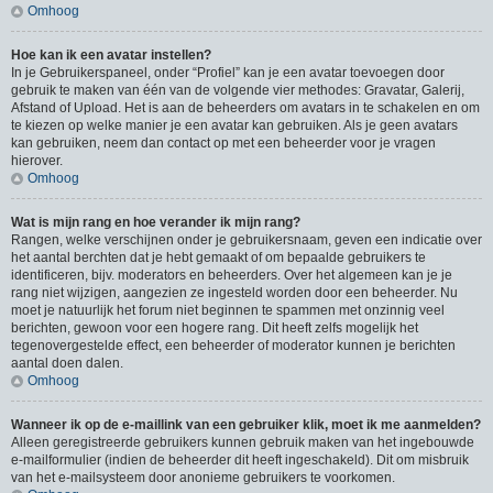
Omhoog
Hoe kan ik een avatar instellen?
In je Gebruikerspaneel, onder “Profiel” kan je een avatar toevoegen door
gebruik te maken van één van de volgende vier methodes: Gravatar, Galerij,
Afstand of Upload. Het is aan de beheerders om avatars in te schakelen en om
te kiezen op welke manier je een avatar kan gebruiken. Als je geen avatars
kan gebruiken, neem dan contact op met een beheerder voor je vragen
hierover.
Omhoog
Wat is mijn rang en hoe verander ik mijn rang?
Rangen, welke verschijnen onder je gebruikersnaam, geven een indicatie over
het aantal berchten dat je hebt gemaakt of om bepaalde gebruikers te
identificeren, bijv. moderators en beheerders. Over het algemeen kan je je
rang niet wijzigen, aangezien ze ingesteld worden door een beheerder. Nu
moet je natuurlijk het forum niet beginnen te spammen met onzinnig veel
berichten, gewoon voor een hogere rang. Dit heeft zelfs mogelijk het
tegenovergestelde effect, een beheerder of moderator kunnen je berichten
aantal doen dalen.
Omhoog
Wanneer ik op de e-maillink van een gebruiker klik, moet ik me aanmelden?
Alleen geregistreerde gebruikers kunnen gebruik maken van het ingebouwde
e-mailformulier (indien de beheerder dit heeft ingeschakeld). Dit om misbruik
van het e-mailsysteem door anonieme gebruikers te voorkomen.