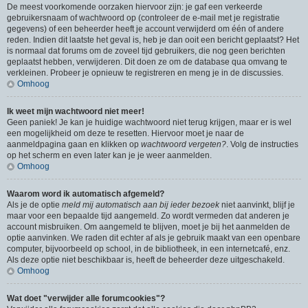
De meest voorkomende oorzaken hiervoor zijn: je gaf een verkeerde
gebruikersnaam of wachtwoord op (controleer de e-mail met je registratie
gegevens) of een beheerder heeft je account verwijderd om één of andere
reden. Indien dit laatste het geval is, heb je dan ooit een bericht geplaatst? Het
is normaal dat forums om de zoveel tijd gebruikers, die nog geen berichten
geplaatst hebben, verwijderen. Dit doen ze om de database qua omvang te
verkleinen. Probeer je opnieuw te registreren en meng je in de discussies.
Omhoog
Ik weet mijn wachtwoord niet meer!
Geen paniek! Je kan je huidige wachtwoord niet terug krijgen, maar er is wel
een mogelijkheid om deze te resetten. Hiervoor moet je naar de
aanmeldpagina gaan en klikken op
wachtwoord vergeten?
. Volg de instructies
op het scherm en even later kan je je weer aanmelden.
Omhoog
Waarom word ik automatisch afgemeld?
Als je de optie
meld mij automatisch aan bij ieder bezoek
niet aanvinkt, blijf je
maar voor een bepaalde tijd aangemeld. Zo wordt vermeden dat anderen je
account misbruiken. Om aangemeld te blijven, moet je bij het aanmelden de
optie aanvinken. We raden dit echter af als je gebruik maakt van een openbare
computer, bijvoorbeeld op school, in de bibliotheek, in een internetcafé, enz.
Als deze optie niet beschikbaar is, heeft de beheerder deze uitgeschakeld.
Omhoog
Wat doet "verwijder alle forumcookies"?