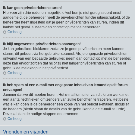
Ik kan geen privéberichten sturen!
Hiervoor zijn drie redenen mogelijk: ofwel ben je niet geregistreerd en/of
aangemeld, de beheerder heeft de privéberichten functie uitgeschakeld, of de
beheerder heeft ingesteld dat je geen privéberichten kan sturen. Indien dit
laatste het geval is, neem dan contact op met de beheerder.
Omhoog
Ik blijf ongewenste privéberichten ontvangen!
Je kan gebruikers blokkeren zodat ze je geen privéberichten meer kunnen
sturen, dit gebeurt via het gebruikerspaneel. Als je ongepaste privéberichten
ontvangt van een bepaalde gebruiker, neem dan contact op met de beheerder,
deze kan ervoor zorgen dat hij of zij niet langer privéberichten kan sturen of
gebruik de meldknop in het privébericht.
Omhoog
Ik heb spam of een e-mail met ongepaste inhoud van iemand op dit forum
ontvangen!
Jammer dat we dit moeten horen. Het e-mailformulier van dit forum werkt met
een aantal technieken om zenders van zulke berichten te traceren. Het beste
wat je kan doen is de beheerder een kopie van het bericht e-mailen, inclusief
de headers (hierin staan de details van de gebruiker die de e-mail stuurde).
Deze zal dan de nodige stappen ondernemen.
Omhoog
Vrienden en vijanden