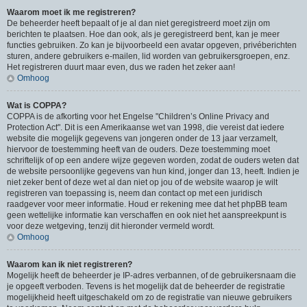
Waarom moet ik me registreren?
De beheerder heeft bepaalt of je al dan niet geregistreerd moet zijn om
berichten te plaatsen. Hoe dan ook, als je geregistreerd bent, kan je meer
functies gebruiken. Zo kan je bijvoorbeeld een avatar opgeven, privéberichten
sturen, andere gebruikers e-mailen, lid worden van gebruikersgroepen, enz.
Het registreren duurt maar even, dus we raden het zeker aan!
Omhoog
Wat is COPPA?
COPPA is de afkorting voor het Engelse "Children’s Online Privacy and
Protection Act". Dit is een Amerikaanse wet van 1998, die vereist dat iedere
website die mogelijk gegevens van jongeren onder de 13 jaar verzamelt,
hiervoor de toestemming heeft van de ouders. Deze toestemming moet
schriftelijk of op een andere wijze gegeven worden, zodat de ouders weten dat
de website persoonlijke gegevens van hun kind, jonger dan 13, heeft. Indien je
niet zeker bent of deze wet al dan niet op jou of de website waarop je wilt
registreren van toepassing is, neem dan contact op met een juridisch
raadgever voor meer informatie. Houd er rekening mee dat het phpBB team
geen wettelijke informatie kan verschaffen en ook niet het aanspreekpunt is
voor deze wetgeving, tenzij dit hieronder vermeld wordt.
Omhoog
Waarom kan ik niet registreren?
Mogelijk heeft de beheerder je IP-adres verbannen, of de gebruikersnaam die
je opgeeft verboden. Tevens is het mogelijk dat de beheerder de registratie
mogelijkheid heeft uitgeschakeld om zo de registratie van nieuwe gebruikers