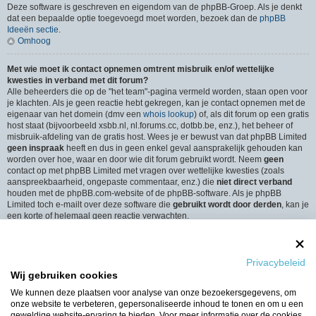
Deze software is geschreven en eigendom van de phpBB-Groep. Als je denkt
dat een bepaalde optie toegevoegd moet worden, bezoek dan de
phpBB
Ideeën sectie
.
Omhoog
Met wie moet ik contact opnemen omtrent misbruik en/of wettelijke
kwesties in verband met dit forum?
Alle beheerders die op de "het team"-pagina vermeld worden, staan open voor
je klachten. Als je geen reactie hebt gekregen, kan je contact opnemen met de
eigenaar van het domein (dmv een
whois lookup
) of, als dit forum op een gratis
host staat (bijvoorbeeld xsbb.nl, nl.forums.cc, dotbb.be, enz.), het beheer of
misbruik-afdeling van de gratis host. Wees je er bewust van dat phpBB Limited
geen inspraak
heeft en dus in geen enkel geval aansprakelijk gehouden kan
worden over hoe, waar en door wie dit forum gebruikt wordt. Neem
geen
contact op met phpBB Limited met vragen over wettelijke kwesties (zoals
aanspreekbaarheid, ongepaste commentaar, enz.) die
niet direct verband
houden met de phpBB.com-website of de phpBB-software. Als je phpBB
Limited toch e-mailt over deze software die
gebruikt wordt door derden
, kan je
een korte of helemaal geen reactie verwachten.
Omhoog
Hoe neem ik contact op met een beheerder?
Privacybeleid
Alle gebruikers van het forum kunnen gebruik maken van het “Contact”-
Wij gebruiken cookies
formulier, als de optie is ingeschakeld door de beheerders.
Leden van het forum kunnen ook gebruik maken van de “Het Team”-link.
We kunnen deze plaatsen voor analyse van onze bezoekersgegevens, om
Omhoog
onze website te verbeteren, gepersonaliseerde inhoud te tonen en om u een
geweldige website-ervaring te bieden. Voor meer informatie over de cookies