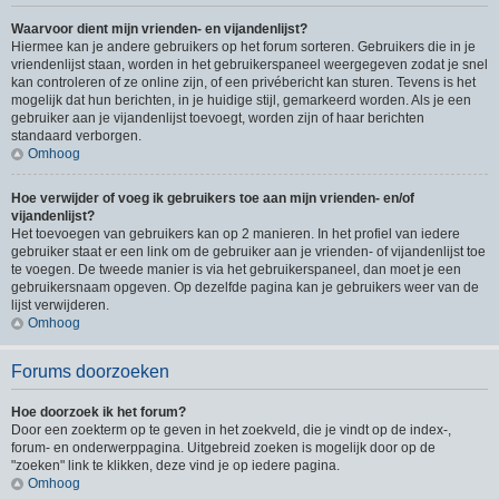
Waarvoor dient mijn vrienden- en vijandenlijst?
Hiermee kan je andere gebruikers op het forum sorteren. Gebruikers die in je
vriendenlijst staan, worden in het gebruikerspaneel weergegeven zodat je snel
kan controleren of ze online zijn, of een privébericht kan sturen. Tevens is het
mogelijk dat hun berichten, in je huidige stijl, gemarkeerd worden. Als je een
gebruiker aan je vijandenlijst toevoegt, worden zijn of haar berichten
standaard verborgen.
Omhoog
Hoe verwijder of voeg ik gebruikers toe aan mijn vrienden- en/of
vijandenlijst?
Het toevoegen van gebruikers kan op 2 manieren. In het profiel van iedere
gebruiker staat er een link om de gebruiker aan je vrienden- of vijandenlijst toe
te voegen. De tweede manier is via het gebruikerspaneel, dan moet je een
gebruikersnaam opgeven. Op dezelfde pagina kan je gebruikers weer van de
lijst verwijderen.
Omhoog
Forums doorzoeken
Hoe doorzoek ik het forum?
Door een zoekterm op te geven in het zoekveld, die je vindt op de index-,
forum- en onderwerppagina. Uitgebreid zoeken is mogelijk door op de
"zoeken" link te klikken, deze vind je op iedere pagina.
Omhoog