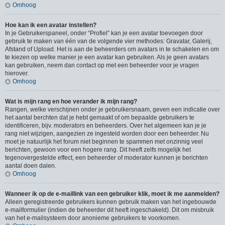
Omhoog
Hoe kan ik een avatar instellen?
In je Gebruikerspaneel, onder “Profiel” kan je een avatar toevoegen door
gebruik te maken van één van de volgende vier methodes: Gravatar, Galerij,
Afstand of Upload. Het is aan de beheerders om avatars in te schakelen en om
te kiezen op welke manier je een avatar kan gebruiken. Als je geen avatars
kan gebruiken, neem dan contact op met een beheerder voor je vragen
hierover.
Omhoog
Wat is mijn rang en hoe verander ik mijn rang?
Rangen, welke verschijnen onder je gebruikersnaam, geven een indicatie over
het aantal berchten dat je hebt gemaakt of om bepaalde gebruikers te
identificeren, bijv. moderators en beheerders. Over het algemeen kan je je
rang niet wijzigen, aangezien ze ingesteld worden door een beheerder. Nu
moet je natuurlijk het forum niet beginnen te spammen met onzinnig veel
berichten, gewoon voor een hogere rang. Dit heeft zelfs mogelijk het
tegenovergestelde effect, een beheerder of moderator kunnen je berichten
aantal doen dalen.
Omhoog
Wanneer ik op de e-maillink van een gebruiker klik, moet ik me aanmelden?
Alleen geregistreerde gebruikers kunnen gebruik maken van het ingebouwde
e-mailformulier (indien de beheerder dit heeft ingeschakeld). Dit om misbruik
van het e-mailsysteem door anonieme gebruikers te voorkomen.