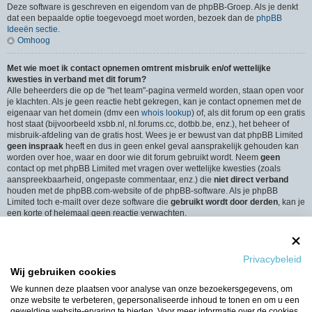
Deze software is geschreven en eigendom van de phpBB-Groep. Als je denkt
dat een bepaalde optie toegevoegd moet worden, bezoek dan de
phpBB
Ideeën sectie
.
Omhoog
Met wie moet ik contact opnemen omtrent misbruik en/of wettelijke
kwesties in verband met dit forum?
Alle beheerders die op de "het team"-pagina vermeld worden, staan open voor
je klachten. Als je geen reactie hebt gekregen, kan je contact opnemen met de
eigenaar van het domein (dmv een
whois lookup
) of, als dit forum op een gratis
host staat (bijvoorbeeld xsbb.nl, nl.forums.cc, dotbb.be, enz.), het beheer of
misbruik-afdeling van de gratis host. Wees je er bewust van dat phpBB Limited
geen inspraak
heeft en dus in geen enkel geval aansprakelijk gehouden kan
worden over hoe, waar en door wie dit forum gebruikt wordt. Neem
geen
contact op met phpBB Limited met vragen over wettelijke kwesties (zoals
aanspreekbaarheid, ongepaste commentaar, enz.) die
niet direct verband
houden met de phpBB.com-website of de phpBB-software. Als je phpBB
Limited toch e-mailt over deze software die
gebruikt wordt door derden
, kan je
een korte of helemaal geen reactie verwachten.
Omhoog
Hoe neem ik contact op met een beheerder?
Privacybeleid
Alle gebruikers van het forum kunnen gebruik maken van het “Contact”-
Wij gebruiken cookies
formulier, als de optie is ingeschakeld door de beheerders.
Leden van het forum kunnen ook gebruik maken van de “Het Team”-link.
We kunnen deze plaatsen voor analyse van onze bezoekersgegevens, om
Omhoog
onze website te verbeteren, gepersonaliseerde inhoud te tonen en om u een
geweldige website-ervaring te bieden. Voor meer informatie over de cookies