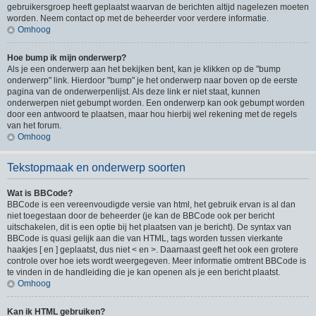
gebruikersgroep heeft geplaatst waarvan de berichten altijd nagelezen moeten
worden. Neem contact op met de beheerder voor verdere informatie.
Omhoog
Hoe bump ik mijn onderwerp?
Als je een onderwerp aan het bekijken bent, kan je klikken op de "bump
onderwerp" link. Hierdoor "bump" je het onderwerp naar boven op de eerste
pagina van de onderwerpenlijst. Als deze link er niet staat, kunnen
onderwerpen niet gebumpt worden. Een onderwerp kan ook gebumpt worden
door een antwoord te plaatsen, maar hou hierbij wel rekening met de regels
van het forum.
Omhoog
Tekstopmaak en onderwerp soorten
Wat is BBCode?
BBCode is een vereenvoudigde versie van html, het gebruik ervan is al dan
niet toegestaan door de beheerder (je kan de BBCode ook per bericht
uitschakelen, dit is een optie bij het plaatsen van je bericht). De syntax van
BBCode is quasi gelijk aan die van HTML, tags worden tussen vierkante
haakjes [ en ] geplaatst, dus niet < en >. Daarnaast geeft het ook een grotere
controle over hoe iets wordt weergegeven. Meer informatie omtrent BBCode is
te vinden in de handleiding die je kan openen als je een bericht plaatst.
Omhoog
Kan ik HTML gebruiken?