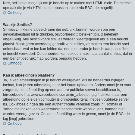
Nee, het is niet mogelijk om je bericht op te maken met HTML code. De meeste
opmaak die je via HTML kan toepassen is ook via BBCode mogelijk.
Omhoog
Wat zijn Smilies?
Smilies zijn kleine afbeeldingen die gebruikt kunnen worden om een
gevoelstoestand uit te drukken, bijvoorbeeld :) betekent blij, :( betekent
ongelukkig. Alle beschikbare smilies worden weergegeven als je een bericht
plaatst. Maak geen overdadig gebruik van smilies, ze maken een bericht snel
onleesbaar, wat er toe kan leiden dat een moderator je bericht aanpast of heel
je bericht verwijdert. De beheerder kan ook een maximaal aantal smilies, dat in
een bericht gebruikt mag worden, bepaald hebben.
Omhoog
Kan ik afbeeldingen plaatsen?
Ja, je kan afbeeldingen in je bericht weergeven. Als de beheerder bijlagen
toelaat, kan je een afbeelding naar het forum uploaden. Anders moet je er voor
zorgen dat de afbeelding op een andere publieke server beschikbaar is,
bijvoorbeeld http://www.voorbeeld.com/mijn_afbeelding.gif. Linken naar een
afbeelding op je eigen computer is onmogelijk (tenzij het een publieke server
is). Ook afbeeldingen die een authentificatie vereisen zoals in: Hotmail of
Yahoo mailboxen, een wachtwoord beschermde website, enz. kunnen niet
worden weergegeven. Om een afbeelding weer te geven, moet je de BBCode
tag [img] gebruiken.
Omhoog