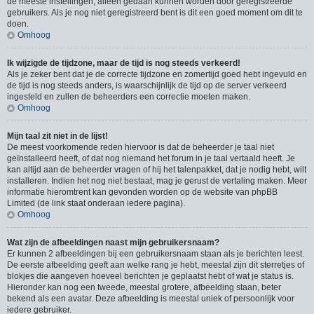
de meeste instellingen, alleen gedaan kunnen worden door geregistreerde
gebruikers. Als je nog niet geregistreerd bent is dit een goed moment om dit te
doen.
Omhoog
Ik wijzigde de tijdzone, maar de tijd is nog steeds verkeerd!
Als je zeker bent dat je de correcte tijdzone en zomertijd goed hebt ingevuld en
de tijd is nog steeds anders, is waarschijnlijk de tijd op de server verkeerd
ingesteld en zullen de beheerders een correctie moeten maken.
Omhoog
Mijn taal zit niet in de lijst!
De meest voorkomende reden hiervoor is dat de beheerder je taal niet
geïnstalleerd heeft, of dat nog niemand het forum in je taal vertaald heeft. Je
kan altijd aan de beheerder vragen of hij het talenpakket, dat je nodig hebt, wilt
installeren. Indien het nog niet bestaat, mag je gerust de vertaling maken. Meer
informatie hieromtrent kan gevonden worden op de website van phpBB
Limited (de link staat onderaan iedere pagina).
Omhoog
Wat zijn de afbeeldingen naast mijn gebruikersnaam?
Er kunnen 2 afbeeldingen bij een gebruikersnaam staan als je berichten leest.
De eerste afbeelding geeft aan welke rang je hebt, meestal zijn dit sterretjes of
blokjes die aangeven hoeveel berichten je geplaatst hebt of wat je status is.
Hieronder kan nog een tweede, meestal grotere, afbeelding staan, beter
bekend als een avatar. Deze afbeelding is meestal uniek of persoonlijk voor
iedere gebruiker.