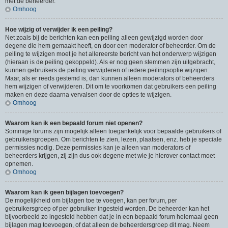
met de beheerder.
Omhoog
Hoe wijzig of verwijder ik een peiling?
Net zoals bij de berichten kan een peiling alleen gewijzigd worden door
degene die hem gemaakt heeft, en door een moderator of beheerder. Om de
peiling te wijzigen moet je het allereerste bericht van het onderwerp wijzigen
(hieraan is de peiling gekoppeld). Als er nog geen stemmen zijn uitgebracht,
kunnen gebruikers de peiling verwijderen of iedere peilingsoptie wijzigen.
Maar, als er reeds gestemd is, dan kunnen alleen moderators of beheerders
hem wijzigen of verwijderen. Dit om te voorkomen dat gebruikers een peiling
maken en deze daarna vervalsen door de opties te wijzigen.
Omhoog
Waarom kan ik een bepaald forum niet openen?
Sommige forums zijn mogelijk alleen toegankelijk voor bepaalde gebruikers of
gebruikersgroepen. Om berichten te zien, lezen, plaatsen, enz. heb je speciale
permissies nodig. Deze permissies kan je alleen van moderators of
beheerders krijgen, zij zijn dus ook degene met wie je hierover contact moet
opnemen.
Omhoog
Waarom kan ik geen bijlagen toevoegen?
De mogelijkheid om bijlagen toe te voegen, kan per forum, per
gebruikersgroep of per gebruiker ingesteld worden. De beheerder kan het
bijvoorbeeld zo ingesteld hebben dat je in een bepaald forum helemaal geen
bijlagen mag toevoegen, of dat alleen de beheerdersgroep dit mag. Neem