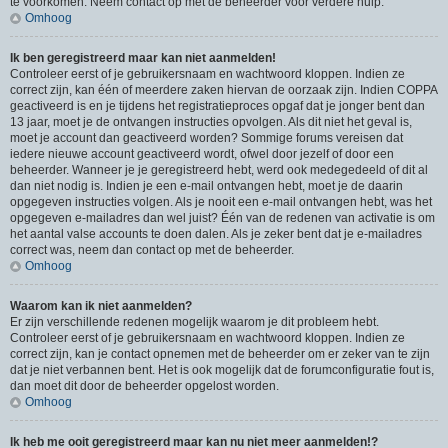
te voorkomen. Neem contact op met de beheerder voor verdere hulp.
Omhoog
Ik ben geregistreerd maar kan niet aanmelden!
Controleer eerst of je gebruikersnaam en wachtwoord kloppen. Indien ze
correct zijn, kan één of meerdere zaken hiervan de oorzaak zijn. Indien COPPA
geactiveerd is en je tijdens het registratieproces opgaf dat je jonger bent dan
13 jaar, moet je de ontvangen instructies opvolgen. Als dit niet het geval is,
moet je account dan geactiveerd worden? Sommige forums vereisen dat
iedere nieuwe account geactiveerd wordt, ofwel door jezelf of door een
beheerder. Wanneer je je geregistreerd hebt, werd ook medegedeeld of dit al
dan niet nodig is. Indien je een e-mail ontvangen hebt, moet je de daarin
opgegeven instructies volgen. Als je nooit een e-mail ontvangen hebt, was het
opgegeven e-mailadres dan wel juist? Één van de redenen van activatie is om
het aantal valse accounts te doen dalen. Als je zeker bent dat je e-mailadres
correct was, neem dan contact op met de beheerder.
Omhoog
Waarom kan ik niet aanmelden?
Er zijn verschillende redenen mogelijk waarom je dit probleem hebt.
Controleer eerst of je gebruikersnaam en wachtwoord kloppen. Indien ze
correct zijn, kan je contact opnemen met de beheerder om er zeker van te zijn
dat je niet verbannen bent. Het is ook mogelijk dat de forumconfiguratie fout is,
dan moet dit door de beheerder opgelost worden.
Omhoog
Ik heb me ooit geregistreerd maar kan nu niet meer aanmelden!?