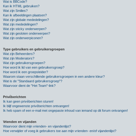
Wat is BBCode?
Kan ik HTML gebruiken?
Wat zijn Smilies?
Kan ik afbeeldingen plaatsen?
Wat zijn globale mededelingen?
Wat zijn mededelingen?
Wat zijn sticky onderwerpen?
Wat zijn gesloten onderwerpen?
Wat zijn onderwerpiconen?
Type gebruikers en gebruikersgroepen
Wat zijn Beheerders?
Wat zijn Moderators?
Wat zijn gebruikersgroepen?
Hoe word ik lid van een gebruikersgroep?
Hoe word ik een groepsleider?
Waarom staan verschillende gebruikersgroepen in een andere kleur?
Wat is de "Standaard gebruikersgroep"?
Waarvoor dient de "Het Team"-link?
Privéberichten
Ik kan geen privéberichten sturen!
Ik blijf ongewenste privéberichten ontvangen!
Ik heb spam of een e-mail met ongepaste inhoud van iemand op dit forum ontvangen!
Vrienden en vijanden
Waarvoor dient mijn vrienden- en vijandenlijst?
Hoe verwijder of voeg ik gebruikers toe aan mijn vrienden- en/of vijandenlijst?