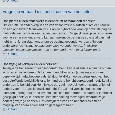
Omhoog
Vragen in verband met het plaatsen van berichten
Hoe plaats ik een onderwerp in een forum of maak een reactie?
Om een nieuw onderwerp in één van de forums te plaatsen of om een reactie
op een onderwerp te maken, klik je op de bijhorende knop op ofwel de pagina
met onderwerpen of in een bepaald onderwerp. Mogelijk moet je je registreren
voor je een nieuw onderwerp kan aanmaken, de permissies die je al dan niet
hebt in het forum staan onderaan de pagina met onderwerpen of in een
onderwerp (de lijst met
je mag geen nieuwe onderwerpen in dit forum
plaatsen, je mag niet antwoorden op een onderwerp in dit forum, enz.
).
Omhoog
Hoe wijzig of verwijder ik een bericht?
Tenzij je de beheerder of een moderator bent, kan je alleen je eigen berichten
wijzigen en verwijderen. Je kan een bericht wijzigen (soms maar voor een
beperkte tijd nadat het geplaatst is) door te klikken op de
wijzig
knop van het
desbetreffende bericht. Als er al iemand op je bericht gereageerd heeft, komt er
onderaan je bericht een klein tekstje dat zegt hoeveel keer en wanneer je het
bericht voor het laatst je gewijzigd hebt. Dit zal niet verschijnen als nog
niemand gereageerd heeft, evenmin als een beheerder of moderator je bericht
gewijzigd heeft. Zij kunnen wel een mededeling toevoegen, waarom ze je
bericht gewijzigd hebben. Het verwijderen van een bericht is niet meer
mogelijk van zodra er iemand op gereageerd heeft.
Omhoog