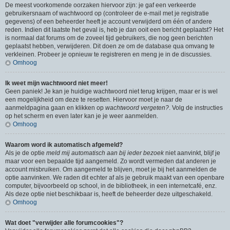
De meest voorkomende oorzaken hiervoor zijn: je gaf een verkeerde
gebruikersnaam of wachtwoord op (controleer de e-mail met je registratie
gegevens) of een beheerder heeft je account verwijderd om één of andere
reden. Indien dit laatste het geval is, heb je dan ooit een bericht geplaatst? Het
is normaal dat forums om de zoveel tijd gebruikers, die nog geen berichten
geplaatst hebben, verwijderen. Dit doen ze om de database qua omvang te
verkleinen. Probeer je opnieuw te registreren en meng je in de discussies.
Omhoog
Ik weet mijn wachtwoord niet meer!
Geen paniek! Je kan je huidige wachtwoord niet terug krijgen, maar er is wel
een mogelijkheid om deze te resetten. Hiervoor moet je naar de
aanmeldpagina gaan en klikken op
wachtwoord vergeten?
. Volg de instructies
op het scherm en even later kan je je weer aanmelden.
Omhoog
Waarom word ik automatisch afgemeld?
Als je de optie
meld mij automatisch aan bij ieder bezoek
niet aanvinkt, blijf je
maar voor een bepaalde tijd aangemeld. Zo wordt vermeden dat anderen je
account misbruiken. Om aangemeld te blijven, moet je bij het aanmelden de
optie aanvinken. We raden dit echter af als je gebruik maakt van een openbare
computer, bijvoorbeeld op school, in de bibliotheek, in een internetcafé, enz.
Als deze optie niet beschikbaar is, heeft de beheerder deze uitgeschakeld.
Omhoog
Wat doet "verwijder alle forumcookies"?