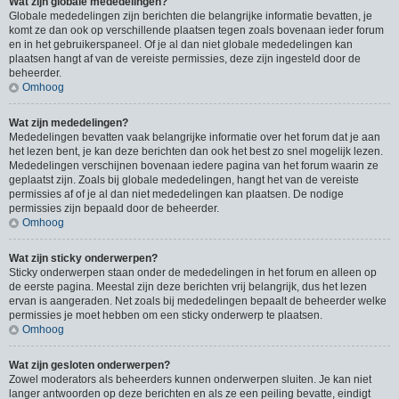
Wat zijn globale mededelingen?
Globale mededelingen zijn berichten die belangrijke informatie bevatten, je
komt ze dan ook op verschillende plaatsen tegen zoals bovenaan ieder forum
en in het gebruikerspaneel. Of je al dan niet globale mededelingen kan
plaatsen hangt af van de vereiste permissies, deze zijn ingesteld door de
beheerder.
Omhoog
Wat zijn mededelingen?
Mededelingen bevatten vaak belangrijke informatie over het forum dat je aan
het lezen bent, je kan deze berichten dan ook het best zo snel mogelijk lezen.
Mededelingen verschijnen bovenaan iedere pagina van het forum waarin ze
geplaatst zijn. Zoals bij globale mededelingen, hangt het van de vereiste
permissies af of je al dan niet mededelingen kan plaatsen. De nodige
permissies zijn bepaald door de beheerder.
Omhoog
Wat zijn sticky onderwerpen?
Sticky onderwerpen staan onder de mededelingen in het forum en alleen op
de eerste pagina. Meestal zijn deze berichten vrij belangrijk, dus het lezen
ervan is aangeraden. Net zoals bij mededelingen bepaalt de beheerder welke
permissies je moet hebben om een sticky onderwerp te plaatsen.
Omhoog
Wat zijn gesloten onderwerpen?
Zowel moderators als beheerders kunnen onderwerpen sluiten. Je kan niet
langer antwoorden op deze berichten en als ze een peiling bevatte, eindigt