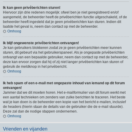
Ik kan geen privéberichten sturen!
Hiervoor zijn drie redenen mogelijk: ofwel ben je niet geregistreerd en/of
aangemeld, de beheerder heeft de privéberichten functie uitgeschakeld, of de
beheerder heeft ingesteld dat je geen privéberichten kan sturen. Indien dit
laatste het geval is, neem dan contact op met de beheerder.
Omhoog
Ik blijf ongewenste privéberichten ontvangen!
Je kan gebruikers blokkeren zodat ze je geen privéberichten meer kunnen
sturen, dit gebeurt via het gebruikerspaneel. Als je ongepaste privéberichten
ontvangt van een bepaalde gebruiker, neem dan contact op met de beheerder,
deze kan ervoor zorgen dat hij of zij niet langer privéberichten kan sturen of
gebruik de meldknop in het privébericht.
Omhoog
Ik heb spam of een e-mail met ongepaste inhoud van iemand op dit forum
ontvangen!
Jammer dat we dit moeten horen. Het e-mailformulier van dit forum werkt met
een aantal technieken om zenders van zulke berichten te traceren. Het beste
wat je kan doen is de beheerder een kopie van het bericht e-mailen, inclusief
de headers (hierin staan de details van de gebruiker die de e-mail stuurde).
Deze zal dan de nodige stappen ondernemen.
Omhoog
Vrienden en vijanden