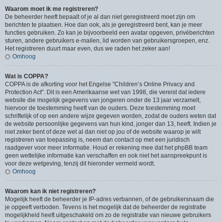
Waarom moet ik me registreren?
De beheerder heeft bepaalt of je al dan niet geregistreerd moet zijn om
berichten te plaatsen. Hoe dan ook, als je geregistreerd bent, kan je meer
functies gebruiken. Zo kan je bijvoorbeeld een avatar opgeven, privéberichten
sturen, andere gebruikers e-mailen, lid worden van gebruikersgroepen, enz.
Het registreren duurt maar even, dus we raden het zeker aan!
Omhoog
Wat is COPPA?
COPPA is de afkorting voor het Engelse "Children’s Online Privacy and
Protection Act". Dit is een Amerikaanse wet van 1998, die vereist dat iedere
website die mogelijk gegevens van jongeren onder de 13 jaar verzamelt,
hiervoor de toestemming heeft van de ouders. Deze toestemming moet
schriftelijk of op een andere wijze gegeven worden, zodat de ouders weten dat
de website persoonlijke gegevens van hun kind, jonger dan 13, heeft. Indien je
niet zeker bent of deze wet al dan niet op jou of de website waarop je wilt
registreren van toepassing is, neem dan contact op met een juridisch
raadgever voor meer informatie. Houd er rekening mee dat het phpBB team
geen wettelijke informatie kan verschaffen en ook niet het aanspreekpunt is
voor deze wetgeving, tenzij dit hieronder vermeld wordt.
Omhoog
Waarom kan ik niet registreren?
Mogelijk heeft de beheerder je IP-adres verbannen, of de gebruikersnaam die
je opgeeft verboden. Tevens is het mogelijk dat de beheerder de registratie
mogelijkheid heeft uitgeschakeld om zo de registratie van nieuwe gebruikers