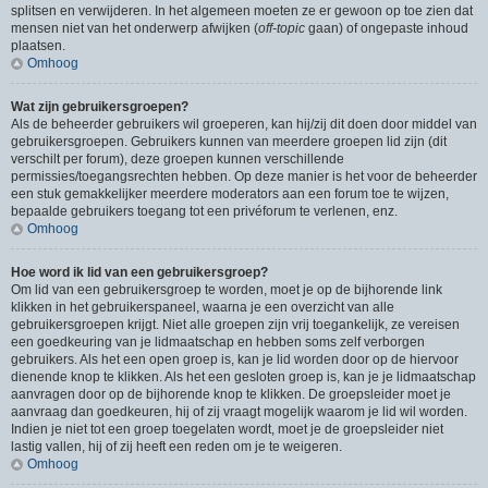
splitsen en verwijderen. In het algemeen moeten ze er gewoon op toe zien dat
mensen niet van het onderwerp afwijken (
off-topic
gaan) of ongepaste inhoud
plaatsen.
Omhoog
Wat zijn gebruikersgroepen?
Als de beheerder gebruikers wil groeperen, kan hij/zij dit doen door middel van
gebruikersgroepen. Gebruikers kunnen van meerdere groepen lid zijn (dit
verschilt per forum), deze groepen kunnen verschillende
permissies/toegangsrechten hebben. Op deze manier is het voor de beheerder
een stuk gemakkelijker meerdere moderators aan een forum toe te wijzen,
bepaalde gebruikers toegang tot een privéforum te verlenen, enz.
Omhoog
Hoe word ik lid van een gebruikersgroep?
Om lid van een gebruikersgroep te worden, moet je op de bijhorende link
klikken in het gebruikerspaneel, waarna je een overzicht van alle
gebruikersgroepen krijgt. Niet alle groepen zijn vrij toegankelijk, ze vereisen
een goedkeuring van je lidmaatschap en hebben soms zelf verborgen
gebruikers. Als het een open groep is, kan je lid worden door op de hiervoor
dienende knop te klikken. Als het een gesloten groep is, kan je je lidmaatschap
aanvragen door op de bijhorende knop te klikken. De groepsleider moet je
aanvraag dan goedkeuren, hij of zij vraagt mogelijk waarom je lid wil worden.
Indien je niet tot een groep toegelaten wordt, moet je de groepsleider niet
lastig vallen, hij of zij heeft een reden om je te weigeren.
Omhoog