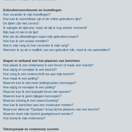
Gebruikersvoorkeuren en instellingen
Hoe verander ik mijn instellingen?
Hoe kan ik onzichtbaar zijn in de online gebruikers lijst?
De tijden zijn niet correct!
Ik wijzigde de tijdzone, maar de tijd is nog steeds verkeerd!
Mijn taal zit niet in de lijst!
Wat zijn de afbeeldingen naast mijn gebruikersnaam?
Hoe kan ik een avatar instellen?
Wat is mijn rang en hoe verander ik mijn rang?
Wanneer ik op de e-maillink van een gebruiker klik, moet ik me aanmelden?
Vragen in verband met het plaatsen van berichten
Hoe plaats ik een onderwerp in een forum of maak een reactie?
Hoe wijzig of verwijder ik een bericht?
Hoe voeg ik een onderschrift toe aan mijn bericht?
Hoe maak ik een peiling?
Waarom kan ik niet meer peilingsopties toevoegen?
Hoe wijzig of verwijder ik een peiling?
Waarom kan ik een bepaald forum niet openen?
Waarom kan ik geen bijlagen toevoegen?
Waarom ontving ik een waarschuwing?
Hoe kan ik berichten aan een moderator melden?
Waarvoor dient de "Opslaan"-knop bij het plaatsen van een bericht?
Waarom moet mijn bericht goedgekeurd worden?
Hoe bump ik mijn onderwerp?
Tekstopmaak en onderwerp soorten