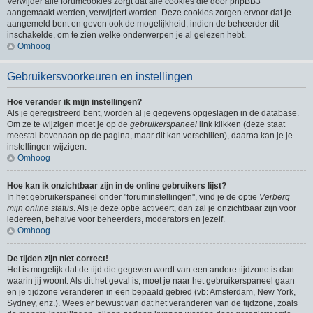
Verwijder alle forumcookies zorgt dat alle cookies die door phpBB3
aangemaakt werden, verwijdert worden. Deze cookies zorgen ervoor dat je
aangemeld bent en geven ook de mogelijkheid, indien de beheerder dit
inschakelde, om te zien welke onderwerpen je al gelezen hebt.
Omhoog
Gebruikersvoorkeuren en instellingen
Hoe verander ik mijn instellingen?
Als je geregistreerd bent, worden al je gegevens opgeslagen in de database.
Om ze te wijzigen moet je op de
gebruikerspaneel
link klikken (deze staat
meestal bovenaan op de pagina, maar dit kan verschillen), daarna kan je je
instellingen wijzigen.
Omhoog
Hoe kan ik onzichtbaar zijn in de online gebruikers lijst?
In het gebruikerspaneel onder "foruminstellingen", vind je de optie
Verberg
mijn online status
. Als je deze optie activeert, dan zal je onzichtbaar zijn voor
iedereen, behalve voor beheerders, moderators en jezelf.
Omhoog
De tijden zijn niet correct!
Het is mogelijk dat de tijd die gegeven wordt van een andere tijdzone is dan
waarin jij woont. Als dit het geval is, moet je naar het gebruikerspaneel gaan
en je tijdzone veranderen in een bepaald gebied (vb: Amsterdam, New York,
Sydney, enz.). Wees er bewust van dat het veranderen van de tijdzone, zoals