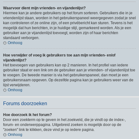
Waarvoor dient mijn vrienden- en vijandenlijst?
Hiermee kan je andere gebruikers op het forum sorteren. Gebruikers die in je
vriendenlijst staan, worden in het gebruikerspaneel weergegeven zodat je snel
kan controleren of ze online zijn, of een privébericht kan sturen. Tevens is het
mogelijk dat hun berichten, in je huidige stijl, gemarkeerd worden. Als je een
gebruiker aan je vijandenlijst toevoegt, worden zijn of haar berichten
standaard verborgen.
Omhoog
Hoe verwijder of voeg ik gebruikers toe aan mijn vrienden- en/of
vijandenlijst?
Het toevoegen van gebruikers kan op 2 manieren. In het profiel van iedere
gebruiker staat er een link om de gebruiker aan je vrienden- of vijandenlijst toe
te voegen. De tweede manier is via het gebruikerspaneel, dan moet je een
gebruikersnaam opgeven. Op dezelfde pagina kan je gebruikers weer van de
lijst verwijderen.
Omhoog
Forums doorzoeken
Hoe doorzoek ik het forum?
Door een zoekterm op te geven in het zoekveld, die je vindt op de index-,
forum- en onderwerppagina. Uitgebreid zoeken is mogelijk door op de
"zoeken" link te klikken, deze vind je op iedere pagina.
Omhoog