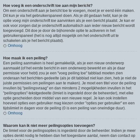
Hoe voeg ik een onderschrift toe aan mijn bericht?
Om een onderschrift aan je bericht toe te voegen, moet je er eerst één maken.
Dit kun je via het gebruikerspaneel doen. Als je dit gedaan hebt, kan je de
optie
voeg mijn onderschrift toe
aanvinken als je een bericht plaatst. Je kan er
ook voor zorgen dat je onderschrift automatisch aan ieder nieuw bericht wordt
toegevoegd. Dit doe je door de bijhorende optie te activeren in het
gebruikerspaneel (het is nog altijd mogelijk om het onderschrift uit te
schakelen als je het bericht plaatst).
Omhoog
Hoe maak ik een peiling?
Een peiling aanmaken is heel gemakkelijk, als je een nieuw onderwerp
aanmaakt (of het eerste bericht in een onderwerp bewerkt en als je daar
permissie voor hebt) zou je een "voeg peiling toe" tabblad moeten zien
onderaan het berichten-gedeelte (als je dit tabblad niet kan zien, heb je niet de
juiste permissies om peilingen aan te maken). Je moet een titel voor de peiling
invullen bij "peilingsvraag" en dan minstens 2 mogelijkheden invullen in het
"peilingopties"-tekstgedeelte (limiet is ingesteld door de beheerder), met elke
optie gescheiden door middel van een nieuwe regel. Je kan ook instellen
hoeveel opties een gebruiker mag kiezen onder "opties per gebruiker" en een
tijdslimiet in dagen voor de peiling (0 is een peiling van oneindige duur).
Omhoog
Waarom kan ik niet meer peilingsopties toevoegen?
De limiet voor de peilingsopties is ingesteld door de beheerder. Indien je meer
opties denkt nodig te hebben dan het toegestane aantal, neem dan contact op