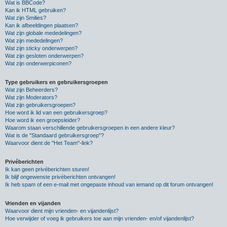
Wat is BBCode?
Kan ik HTML gebruiken?
Wat zijn Smilies?
Kan ik afbeeldingen plaatsen?
Wat zijn globale mededelingen?
Wat zijn mededelingen?
Wat zijn sticky onderwerpen?
Wat zijn gesloten onderwerpen?
Wat zijn onderwerpiconen?
Type gebruikers en gebruikersgroepen
Wat zijn Beheerders?
Wat zijn Moderators?
Wat zijn gebruikersgroepen?
Hoe word ik lid van een gebruikersgroep?
Hoe word ik een groepsleider?
Waarom staan verschillende gebruikersgroepen in een andere kleur?
Wat is de "Standaard gebruikersgroep"?
Waarvoor dient de "Het Team"-link?
Privéberichten
Ik kan geen privéberichten sturen!
Ik blijf ongewenste privéberichten ontvangen!
Ik heb spam of een e-mail met ongepaste inhoud van iemand op dit forum ontvangen!
Vrienden en vijanden
Waarvoor dient mijn vrienden- en vijandenlijst?
Hoe verwijder of voeg ik gebruikers toe aan mijn vrienden- en/of vijandenlijst?