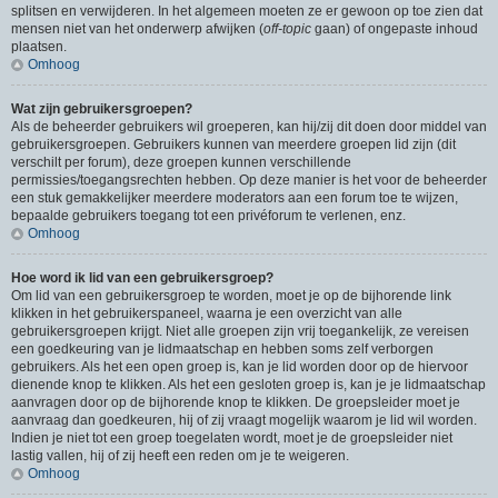
splitsen en verwijderen. In het algemeen moeten ze er gewoon op toe zien dat
mensen niet van het onderwerp afwijken (
off-topic
gaan) of ongepaste inhoud
plaatsen.
Omhoog
Wat zijn gebruikersgroepen?
Als de beheerder gebruikers wil groeperen, kan hij/zij dit doen door middel van
gebruikersgroepen. Gebruikers kunnen van meerdere groepen lid zijn (dit
verschilt per forum), deze groepen kunnen verschillende
permissies/toegangsrechten hebben. Op deze manier is het voor de beheerder
een stuk gemakkelijker meerdere moderators aan een forum toe te wijzen,
bepaalde gebruikers toegang tot een privéforum te verlenen, enz.
Omhoog
Hoe word ik lid van een gebruikersgroep?
Om lid van een gebruikersgroep te worden, moet je op de bijhorende link
klikken in het gebruikerspaneel, waarna je een overzicht van alle
gebruikersgroepen krijgt. Niet alle groepen zijn vrij toegankelijk, ze vereisen
een goedkeuring van je lidmaatschap en hebben soms zelf verborgen
gebruikers. Als het een open groep is, kan je lid worden door op de hiervoor
dienende knop te klikken. Als het een gesloten groep is, kan je je lidmaatschap
aanvragen door op de bijhorende knop te klikken. De groepsleider moet je
aanvraag dan goedkeuren, hij of zij vraagt mogelijk waarom je lid wil worden.
Indien je niet tot een groep toegelaten wordt, moet je de groepsleider niet
lastig vallen, hij of zij heeft een reden om je te weigeren.
Omhoog