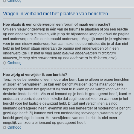
Omhoog
Vragen in verband met het plaatsen van berichten
Hoe plaats ik een onderwerp in een forum of maak een reactie?
Om een nieuw onderwerp in één van de forums te plaatsen of om een reactie
op een onderwerp te maken, klik je op de bijhorende knop op ofwel de pagina
met onderwerpen of in een bepaald onderwerp. Mogelijk moet je je registreren
voor je een nieuw onderwerp kan aanmaken, de permissies die je al dan niet
hebt in het forum staan onderaan de pagina met onderwerpen of in een
onderwerp (de lijst met
je mag geen nieuwe onderwerpen in dit forum
plaatsen, je mag niet antwoorden op een onderwerp in dit forum, enz.
).
Omhoog
Hoe wijzig of verwijder ik een bericht?
Tenzij je de beheerder of een moderator bent, kan je alleen je eigen berichten
wijzigen en verwijderen. Je kan een bericht wijzigen (soms maar voor een
beperkte tijd nadat het geplaatst is) door te klikken op de
wijzig
knop van het
desbetreffende bericht. Als er al iemand op je bericht gereageerd heeft, komt er
onderaan je bericht een klein tekstje dat zegt hoeveel keer en wanneer je het
bericht voor het laatst je gewijzigd hebt. Dit zal niet verschijnen als nog
niemand gereageerd heeft, evenmin als een beheerder of moderator je bericht
gewijzigd heeft. Zij kunnen wel een mededeling toevoegen, waarom ze je
bericht gewijzigd hebben. Het verwijderen van een bericht is niet meer
mogelijk van zodra er iemand op gereageerd heeft.
Omhoog