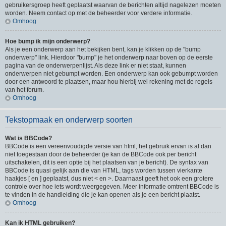
gebruikersgroep heeft geplaatst waarvan de berichten altijd nagelezen moeten
worden. Neem contact op met de beheerder voor verdere informatie.
Omhoog
Hoe bump ik mijn onderwerp?
Als je een onderwerp aan het bekijken bent, kan je klikken op de "bump
onderwerp" link. Hierdoor "bump" je het onderwerp naar boven op de eerste
pagina van de onderwerpenlijst. Als deze link er niet staat, kunnen
onderwerpen niet gebumpt worden. Een onderwerp kan ook gebumpt worden
door een antwoord te plaatsen, maar hou hierbij wel rekening met de regels
van het forum.
Omhoog
Tekstopmaak en onderwerp soorten
Wat is BBCode?
BBCode is een vereenvoudigde versie van html, het gebruik ervan is al dan
niet toegestaan door de beheerder (je kan de BBCode ook per bericht
uitschakelen, dit is een optie bij het plaatsen van je bericht). De syntax van
BBCode is quasi gelijk aan die van HTML, tags worden tussen vierkante
haakjes [ en ] geplaatst, dus niet < en >. Daarnaast geeft het ook een grotere
controle over hoe iets wordt weergegeven. Meer informatie omtrent BBCode is
te vinden in de handleiding die je kan openen als je een bericht plaatst.
Omhoog
Kan ik HTML gebruiken?