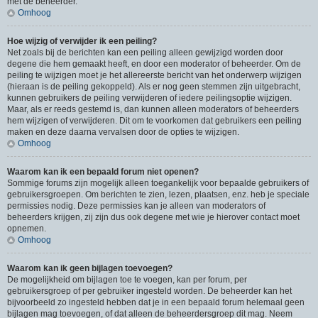
met de beheerder.
Omhoog
Hoe wijzig of verwijder ik een peiling?
Net zoals bij de berichten kan een peiling alleen gewijzigd worden door
degene die hem gemaakt heeft, en door een moderator of beheerder. Om de
peiling te wijzigen moet je het allereerste bericht van het onderwerp wijzigen
(hieraan is de peiling gekoppeld). Als er nog geen stemmen zijn uitgebracht,
kunnen gebruikers de peiling verwijderen of iedere peilingsoptie wijzigen.
Maar, als er reeds gestemd is, dan kunnen alleen moderators of beheerders
hem wijzigen of verwijderen. Dit om te voorkomen dat gebruikers een peiling
maken en deze daarna vervalsen door de opties te wijzigen.
Omhoog
Waarom kan ik een bepaald forum niet openen?
Sommige forums zijn mogelijk alleen toegankelijk voor bepaalde gebruikers of
gebruikersgroepen. Om berichten te zien, lezen, plaatsen, enz. heb je speciale
permissies nodig. Deze permissies kan je alleen van moderators of
beheerders krijgen, zij zijn dus ook degene met wie je hierover contact moet
opnemen.
Omhoog
Waarom kan ik geen bijlagen toevoegen?
De mogelijkheid om bijlagen toe te voegen, kan per forum, per
gebruikersgroep of per gebruiker ingesteld worden. De beheerder kan het
bijvoorbeeld zo ingesteld hebben dat je in een bepaald forum helemaal geen
bijlagen mag toevoegen, of dat alleen de beheerdersgroep dit mag. Neem