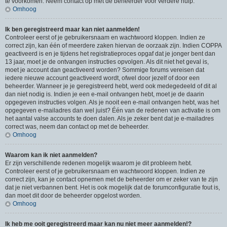
te voorkomen. Neem contact op met de beheerder voor verdere hulp.
Omhoog
Ik ben geregistreerd maar kan niet aanmelden!
Controleer eerst of je gebruikersnaam en wachtwoord kloppen. Indien ze
correct zijn, kan één of meerdere zaken hiervan de oorzaak zijn. Indien COPPA
geactiveerd is en je tijdens het registratieproces opgaf dat je jonger bent dan
13 jaar, moet je de ontvangen instructies opvolgen. Als dit niet het geval is,
moet je account dan geactiveerd worden? Sommige forums vereisen dat
iedere nieuwe account geactiveerd wordt, ofwel door jezelf of door een
beheerder. Wanneer je je geregistreerd hebt, werd ook medegedeeld of dit al
dan niet nodig is. Indien je een e-mail ontvangen hebt, moet je de daarin
opgegeven instructies volgen. Als je nooit een e-mail ontvangen hebt, was het
opgegeven e-mailadres dan wel juist? Één van de redenen van activatie is om
het aantal valse accounts te doen dalen. Als je zeker bent dat je e-mailadres
correct was, neem dan contact op met de beheerder.
Omhoog
Waarom kan ik niet aanmelden?
Er zijn verschillende redenen mogelijk waarom je dit probleem hebt.
Controleer eerst of je gebruikersnaam en wachtwoord kloppen. Indien ze
correct zijn, kan je contact opnemen met de beheerder om er zeker van te zijn
dat je niet verbannen bent. Het is ook mogelijk dat de forumconfiguratie fout is,
dan moet dit door de beheerder opgelost worden.
Omhoog
Ik heb me ooit geregistreerd maar kan nu niet meer aanmelden!?