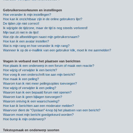
Gebruikersvoorkeuren en instellingen
Hoe verander ik mijn instellingen?
Hoe kan ik onzichtbaar zijn in de online gebruikers lijst?
De tijden zijn niet correct!
Ik wijzigde de tijdzone, maar de tijd is nog steeds verkeerd!
Mijn taal zit niet in de lijst!
Wat zijn de afbeeldingen naast mijn gebruikersnaam?
Hoe kan ik een avatar instellen?
Wat is mijn rang en hoe verander ik mijn rang?
Wanneer ik op de e-maillink van een gebruiker klik, moet ik me aanmelden?
Vragen in verband met het plaatsen van berichten
Hoe plaats ik een onderwerp in een forum of maak een reactie?
Hoe wijzig of verwijder ik een bericht?
Hoe voeg ik een onderschrift toe aan mijn bericht?
Hoe maak ik een peiling?
Waarom kan ik niet meer peilingsopties toevoegen?
Hoe wijzig of verwijder ik een peiling?
Waarom kan ik een bepaald forum niet openen?
Waarom kan ik geen bijlagen toevoegen?
Waarom ontving ik een waarschuwing?
Hoe kan ik berichten aan een moderator melden?
Waarvoor dient de "Opslaan"-knop bij het plaatsen van een bericht?
Waarom moet mijn bericht goedgekeurd worden?
Hoe bump ik mijn onderwerp?
Tekstopmaak en onderwerp soorten