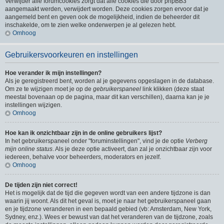
Verwijder alle forumcookies zorgt dat alle cookies die door phpBB3
aangemaakt werden, verwijdert worden. Deze cookies zorgen ervoor dat je
aangemeld bent en geven ook de mogelijkheid, indien de beheerder dit
inschakelde, om te zien welke onderwerpen je al gelezen hebt.
Omhoog
Gebruikersvoorkeuren en instellingen
Hoe verander ik mijn instellingen?
Als je geregistreerd bent, worden al je gegevens opgeslagen in de database.
Om ze te wijzigen moet je op de
gebruikerspaneel
link klikken (deze staat
meestal bovenaan op de pagina, maar dit kan verschillen), daarna kan je je
instellingen wijzigen.
Omhoog
Hoe kan ik onzichtbaar zijn in de online gebruikers lijst?
In het gebruikerspaneel onder "foruminstellingen", vind je de optie
Verberg
mijn online status
. Als je deze optie activeert, dan zal je onzichtbaar zijn voor
iedereen, behalve voor beheerders, moderators en jezelf.
Omhoog
De tijden zijn niet correct!
Het is mogelijk dat de tijd die gegeven wordt van een andere tijdzone is dan
waarin jij woont. Als dit het geval is, moet je naar het gebruikerspaneel gaan
en je tijdzone veranderen in een bepaald gebied (vb: Amsterdam, New York,
Sydney, enz.). Wees er bewust van dat het veranderen van de tijdzone, zoals