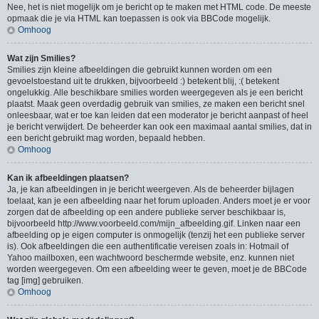
Nee, het is niet mogelijk om je bericht op te maken met HTML code. De meeste
opmaak die je via HTML kan toepassen is ook via BBCode mogelijk.
Omhoog
Wat zijn Smilies?
Smilies zijn kleine afbeeldingen die gebruikt kunnen worden om een
gevoelstoestand uit te drukken, bijvoorbeeld :) betekent blij, :( betekent
ongelukkig. Alle beschikbare smilies worden weergegeven als je een bericht
plaatst. Maak geen overdadig gebruik van smilies, ze maken een bericht snel
onleesbaar, wat er toe kan leiden dat een moderator je bericht aanpast of heel
je bericht verwijdert. De beheerder kan ook een maximaal aantal smilies, dat in
een bericht gebruikt mag worden, bepaald hebben.
Omhoog
Kan ik afbeeldingen plaatsen?
Ja, je kan afbeeldingen in je bericht weergeven. Als de beheerder bijlagen
toelaat, kan je een afbeelding naar het forum uploaden. Anders moet je er voor
zorgen dat de afbeelding op een andere publieke server beschikbaar is,
bijvoorbeeld http://www.voorbeeld.com/mijn_afbeelding.gif. Linken naar een
afbeelding op je eigen computer is onmogelijk (tenzij het een publieke server
is). Ook afbeeldingen die een authentificatie vereisen zoals in: Hotmail of
Yahoo mailboxen, een wachtwoord beschermde website, enz. kunnen niet
worden weergegeven. Om een afbeelding weer te geven, moet je de BBCode
tag [img] gebruiken.
Omhoog