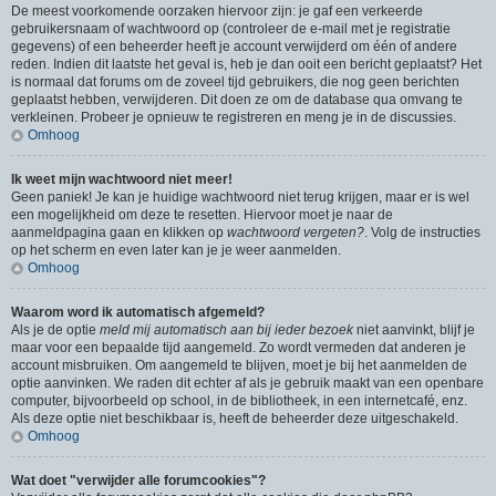
De meest voorkomende oorzaken hiervoor zijn: je gaf een verkeerde
gebruikersnaam of wachtwoord op (controleer de e-mail met je registratie
gegevens) of een beheerder heeft je account verwijderd om één of andere
reden. Indien dit laatste het geval is, heb je dan ooit een bericht geplaatst? Het
is normaal dat forums om de zoveel tijd gebruikers, die nog geen berichten
geplaatst hebben, verwijderen. Dit doen ze om de database qua omvang te
verkleinen. Probeer je opnieuw te registreren en meng je in de discussies.
Omhoog
Ik weet mijn wachtwoord niet meer!
Geen paniek! Je kan je huidige wachtwoord niet terug krijgen, maar er is wel
een mogelijkheid om deze te resetten. Hiervoor moet je naar de
aanmeldpagina gaan en klikken op
wachtwoord vergeten?
. Volg de instructies
op het scherm en even later kan je je weer aanmelden.
Omhoog
Waarom word ik automatisch afgemeld?
Als je de optie
meld mij automatisch aan bij ieder bezoek
niet aanvinkt, blijf je
maar voor een bepaalde tijd aangemeld. Zo wordt vermeden dat anderen je
account misbruiken. Om aangemeld te blijven, moet je bij het aanmelden de
optie aanvinken. We raden dit echter af als je gebruik maakt van een openbare
computer, bijvoorbeeld op school, in de bibliotheek, in een internetcafé, enz.
Als deze optie niet beschikbaar is, heeft de beheerder deze uitgeschakeld.
Omhoog
Wat doet "verwijder alle forumcookies"?