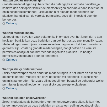
Wat zijn globale mededelingen?
Globale mededelingen zijn berichten die belangrijke informatie bevatten, je
komt ze dan ook op verschillende plaatsen tegen zoals bovenaan ieder forum
en in het gebruikerspaneel. Of je al dan niet globale mededelingen kan
plaatsen hangt af van de vereiste permissies, deze zijn ingesteld door de
beheerder.
Omhoog
Wat zijn mededelingen?
Mededelingen bevatten vaak belangrijke informatie over het forum dat je aan
het lezen bent, je kan deze berichten dan ook het best zo snel mogelijk lezen.
Mededelingen verschijnen bovenaan iedere pagina van het forum waarin ze
geplaatst zijn. Zoals bij globale mededelingen, hangt het van de vereiste
permissies af of je al dan niet mededelingen kan plaatsen. De nodige
permissies zijn bepaald door de beheerder.
Omhoog
Wat zijn sticky onderwerpen?
Sticky onderwerpen staan onder de mededelingen in het forum en alleen op
de eerste pagina. Meestal zijn deze berichten vrij belangrijk, dus het lezen
ervan is aangeraden. Net zoals bij mededelingen bepaalt de beheerder welke
permissies je moet hebben om een sticky onderwerp te plaatsen.
Omhoog
Wat zijn gesloten onderwerpen?
Zowel moderators als beheerders kunnen onderwerpen sluiten. Je kan niet
langer antwoorden op deze berichten en als ze een peiling bevatte, eindigt