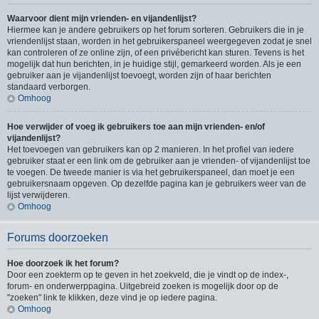
Waarvoor dient mijn vrienden- en vijandenlijst?
Hiermee kan je andere gebruikers op het forum sorteren. Gebruikers die in je
vriendenlijst staan, worden in het gebruikerspaneel weergegeven zodat je snel
kan controleren of ze online zijn, of een privébericht kan sturen. Tevens is het
mogelijk dat hun berichten, in je huidige stijl, gemarkeerd worden. Als je een
gebruiker aan je vijandenlijst toevoegt, worden zijn of haar berichten
standaard verborgen.
Omhoog
Hoe verwijder of voeg ik gebruikers toe aan mijn vrienden- en/of
vijandenlijst?
Het toevoegen van gebruikers kan op 2 manieren. In het profiel van iedere
gebruiker staat er een link om de gebruiker aan je vrienden- of vijandenlijst toe
te voegen. De tweede manier is via het gebruikerspaneel, dan moet je een
gebruikersnaam opgeven. Op dezelfde pagina kan je gebruikers weer van de
lijst verwijderen.
Omhoog
Forums doorzoeken
Hoe doorzoek ik het forum?
Door een zoekterm op te geven in het zoekveld, die je vindt op de index-,
forum- en onderwerppagina. Uitgebreid zoeken is mogelijk door op de
"zoeken" link te klikken, deze vind je op iedere pagina.
Omhoog