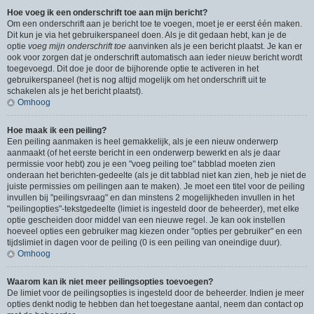
Hoe voeg ik een onderschrift toe aan mijn bericht?
Om een onderschrift aan je bericht toe te voegen, moet je er eerst één maken.
Dit kun je via het gebruikerspaneel doen. Als je dit gedaan hebt, kan je de
optie
voeg mijn onderschrift toe
aanvinken als je een bericht plaatst. Je kan er
ook voor zorgen dat je onderschrift automatisch aan ieder nieuw bericht wordt
toegevoegd. Dit doe je door de bijhorende optie te activeren in het
gebruikerspaneel (het is nog altijd mogelijk om het onderschrift uit te
schakelen als je het bericht plaatst).
Omhoog
Hoe maak ik een peiling?
Een peiling aanmaken is heel gemakkelijk, als je een nieuw onderwerp
aanmaakt (of het eerste bericht in een onderwerp bewerkt en als je daar
permissie voor hebt) zou je een "voeg peiling toe" tabblad moeten zien
onderaan het berichten-gedeelte (als je dit tabblad niet kan zien, heb je niet de
juiste permissies om peilingen aan te maken). Je moet een titel voor de peiling
invullen bij "peilingsvraag" en dan minstens 2 mogelijkheden invullen in het
"peilingopties"-tekstgedeelte (limiet is ingesteld door de beheerder), met elke
optie gescheiden door middel van een nieuwe regel. Je kan ook instellen
hoeveel opties een gebruiker mag kiezen onder "opties per gebruiker" en een
tijdslimiet in dagen voor de peiling (0 is een peiling van oneindige duur).
Omhoog
Waarom kan ik niet meer peilingsopties toevoegen?
De limiet voor de peilingsopties is ingesteld door de beheerder. Indien je meer
opties denkt nodig te hebben dan het toegestane aantal, neem dan contact op