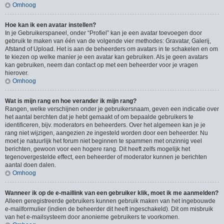
Omhoog
Hoe kan ik een avatar instellen?
In je Gebruikerspaneel, onder “Profiel” kan je een avatar toevoegen door
gebruik te maken van één van de volgende vier methodes: Gravatar, Galerij,
Afstand of Upload. Het is aan de beheerders om avatars in te schakelen en om
te kiezen op welke manier je een avatar kan gebruiken. Als je geen avatars
kan gebruiken, neem dan contact op met een beheerder voor je vragen
hierover.
Omhoog
Wat is mijn rang en hoe verander ik mijn rang?
Rangen, welke verschijnen onder je gebruikersnaam, geven een indicatie over
het aantal berchten dat je hebt gemaakt of om bepaalde gebruikers te
identificeren, bijv. moderators en beheerders. Over het algemeen kan je je
rang niet wijzigen, aangezien ze ingesteld worden door een beheerder. Nu
moet je natuurlijk het forum niet beginnen te spammen met onzinnig veel
berichten, gewoon voor een hogere rang. Dit heeft zelfs mogelijk het
tegenovergestelde effect, een beheerder of moderator kunnen je berichten
aantal doen dalen.
Omhoog
Wanneer ik op de e-maillink van een gebruiker klik, moet ik me aanmelden?
Alleen geregistreerde gebruikers kunnen gebruik maken van het ingebouwde
e-mailformulier (indien de beheerder dit heeft ingeschakeld). Dit om misbruik
van het e-mailsysteem door anonieme gebruikers te voorkomen.