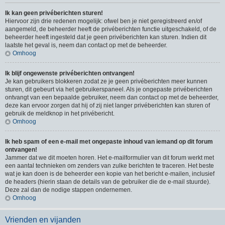
Ik kan geen privéberichten sturen!
Hiervoor zijn drie redenen mogelijk: ofwel ben je niet geregistreerd en/of
aangemeld, de beheerder heeft de privéberichten functie uitgeschakeld, of de
beheerder heeft ingesteld dat je geen privéberichten kan sturen. Indien dit
laatste het geval is, neem dan contact op met de beheerder.
Omhoog
Ik blijf ongewenste privéberichten ontvangen!
Je kan gebruikers blokkeren zodat ze je geen privéberichten meer kunnen
sturen, dit gebeurt via het gebruikerspaneel. Als je ongepaste privéberichten
ontvangt van een bepaalde gebruiker, neem dan contact op met de beheerder,
deze kan ervoor zorgen dat hij of zij niet langer privéberichten kan sturen of
gebruik de meldknop in het privébericht.
Omhoog
Ik heb spam of een e-mail met ongepaste inhoud van iemand op dit forum
ontvangen!
Jammer dat we dit moeten horen. Het e-mailformulier van dit forum werkt met
een aantal technieken om zenders van zulke berichten te traceren. Het beste
wat je kan doen is de beheerder een kopie van het bericht e-mailen, inclusief
de headers (hierin staan de details van de gebruiker die de e-mail stuurde).
Deze zal dan de nodige stappen ondernemen.
Omhoog
Vrienden en vijanden