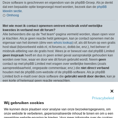
Deze software is geschreven en eigendom van de phpBB-Groep. Als je denkt
dat een bepaalde optie toegevoegd moet worden, bezoek dan de
phpBB
Ideeën sectie
.
Omhoog
Met wie moet ik contact opnemen omtrent misbruik en/of wettelijke
kwesties in verband met dit forum?
Alle beheerders die op de "het team"-pagina vermeld worden, staan open voor
je klachten. Als je geen reactie hebt gekregen, kan je contact opnemen met de
eigenaar van het domein (dmv een
whois lookup
) of, als dit forum op een gratis
host staat (bijvoorbeeld xsbb.nl, nl.forums.cc, dotbb.be, enz.), het beheer of
misbruik-afdeling van de gratis host. Wees je er bewust van dat phpBB Limited
geen inspraak
heeft en dus in geen enkel geval aansprakelijk gehouden kan
worden over hoe, waar en door wie dit forum gebruikt wordt. Neem
geen
contact op met phpBB Limited met vragen over wettelijke kwesties (zoals
aanspreekbaarheid, ongepaste commentaar, enz.) die
niet direct verband
houden met de phpBB.com-website of de phpBB-software. Als je phpBB
Limited toch e-mailt over deze software die
gebruikt wordt door derden
, kan je
een korte of helemaal geen reactie verwachten.
Omhoog
Hoe neem ik contact op met een beheerder?
Privacybeleid
Alle gebruikers van het forum kunnen gebruik maken van het “Contact”-
Wij gebruiken cookies
formulier, als de optie is ingeschakeld door de beheerders.
Leden van het forum kunnen ook gebruik maken van de “Het Team”-link.
We kunnen deze plaatsen voor analyse van onze bezoekersgegevens, om
Omhoog
onze website te verbeteren, gepersonaliseerde inhoud te tonen en om u een
geweldige website-ervaring te bieden. Voor meer informatie over de cookies