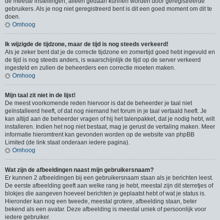
de meeste instellingen, alleen gedaan kunnen worden door geregistreerde
gebruikers. Als je nog niet geregistreerd bent is dit een goed moment om dit te
doen.
Omhoog
Ik wijzigde de tijdzone, maar de tijd is nog steeds verkeerd!
Als je zeker bent dat je de correcte tijdzone en zomertijd goed hebt ingevuld en
de tijd is nog steeds anders, is waarschijnlijk de tijd op de server verkeerd
ingesteld en zullen de beheerders een correctie moeten maken.
Omhoog
Mijn taal zit niet in de lijst!
De meest voorkomende reden hiervoor is dat de beheerder je taal niet
geïnstalleerd heeft, of dat nog niemand het forum in je taal vertaald heeft. Je
kan altijd aan de beheerder vragen of hij het talenpakket, dat je nodig hebt, wilt
installeren. Indien het nog niet bestaat, mag je gerust de vertaling maken. Meer
informatie hieromtrent kan gevonden worden op de website van phpBB
Limited (de link staat onderaan iedere pagina).
Omhoog
Wat zijn de afbeeldingen naast mijn gebruikersnaam?
Er kunnen 2 afbeeldingen bij een gebruikersnaam staan als je berichten leest.
De eerste afbeelding geeft aan welke rang je hebt, meestal zijn dit sterretjes of
blokjes die aangeven hoeveel berichten je geplaatst hebt of wat je status is.
Hieronder kan nog een tweede, meestal grotere, afbeelding staan, beter
bekend als een avatar. Deze afbeelding is meestal uniek of persoonlijk voor
iedere gebruiker.