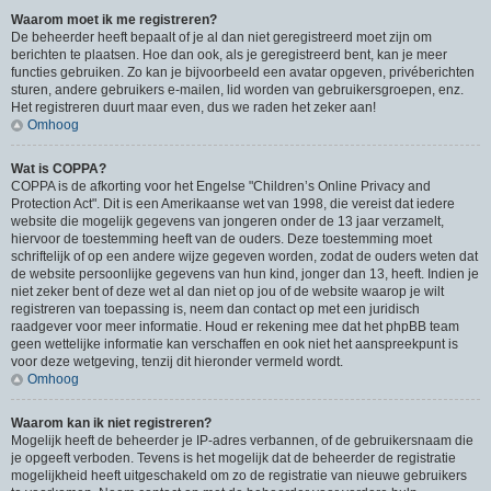
Waarom moet ik me registreren?
De beheerder heeft bepaalt of je al dan niet geregistreerd moet zijn om
berichten te plaatsen. Hoe dan ook, als je geregistreerd bent, kan je meer
functies gebruiken. Zo kan je bijvoorbeeld een avatar opgeven, privéberichten
sturen, andere gebruikers e-mailen, lid worden van gebruikersgroepen, enz.
Het registreren duurt maar even, dus we raden het zeker aan!
Omhoog
Wat is COPPA?
COPPA is de afkorting voor het Engelse "Children’s Online Privacy and
Protection Act". Dit is een Amerikaanse wet van 1998, die vereist dat iedere
website die mogelijk gegevens van jongeren onder de 13 jaar verzamelt,
hiervoor de toestemming heeft van de ouders. Deze toestemming moet
schriftelijk of op een andere wijze gegeven worden, zodat de ouders weten dat
de website persoonlijke gegevens van hun kind, jonger dan 13, heeft. Indien je
niet zeker bent of deze wet al dan niet op jou of de website waarop je wilt
registreren van toepassing is, neem dan contact op met een juridisch
raadgever voor meer informatie. Houd er rekening mee dat het phpBB team
geen wettelijke informatie kan verschaffen en ook niet het aanspreekpunt is
voor deze wetgeving, tenzij dit hieronder vermeld wordt.
Omhoog
Waarom kan ik niet registreren?
Mogelijk heeft de beheerder je IP-adres verbannen, of de gebruikersnaam die
je opgeeft verboden. Tevens is het mogelijk dat de beheerder de registratie
mogelijkheid heeft uitgeschakeld om zo de registratie van nieuwe gebruikers