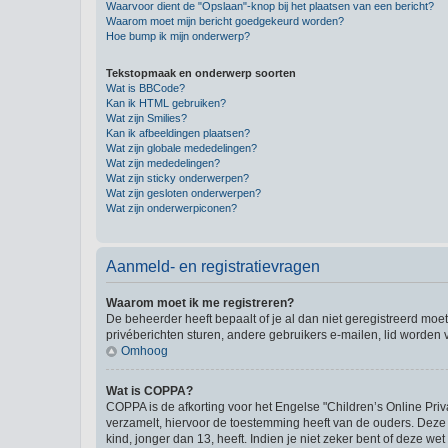
Waarvoor dient de "Opslaan"-knop bij het plaatsen van een bericht?
Waarom moet mijn bericht goedgekeurd worden?
Hoe bump ik mijn onderwerp?
Tekstopmaak en onderwerp soorten
Wat is BBCode?
Kan ik HTML gebruiken?
Wat zijn Smilies?
Kan ik afbeeldingen plaatsen?
Wat zijn globale mededelingen?
Wat zijn mededelingen?
Wat zijn sticky onderwerpen?
Wat zijn gesloten onderwerpen?
Wat zijn onderwerpiconen?
Aanmeld- en registratievragen
Waarom moet ik me registreren?
De beheerder heeft bepaalt of je al dan niet geregistreerd moet
privéberichten sturen, andere gebruikers e-mailen, lid worden
Omhoog
Wat is COPPA?
COPPA is de afkorting voor het Engelse "Children’s Online Priv
verzamelt, hiervoor de toestemming heeft van de ouders. Deze
kind, jonger dan 13, heeft. Indien je niet zeker bent of deze w