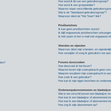
Hoe word ik lid van een gebruikersgroep?
Hoe word ik een groepsleider?
Waarom staan verschillende gebruikersgroe
Wat is de "Standaard gebruikersgroep"?
Waarvoor dient de "Het Team"-link?
Privéberichten
Ik kan geen privéberichten sturen!
Ik blijf ongewenste privéberichten ontvange
Ik heb spam of een e-mail met ongepaste i
Vrienden en vijanden
Waarvoor dient mijn vrienden- en vijandenlij
Hoe verwijder of voeg ik gebruikers toe aan m
Forums doorzoeken
lden?
Hoe doorzoek ik het forum?
Waarom levert mijn zoekopdracht geen resu
Waarom resulteert mijn zoekopdracht in een
Hoe zoek ik een gebruiker?
Hoe kan ik mijn eigen berichten en onderw
Onderwerpabonnementen en bladwijzer
Wat is het verschil tussen een bladwijzer 
Hoe kan ik een bladwijzer of abonnement in
Hoe kan ik een bladwijzer of abonnement ins
Hoe zeg ik mijn abonnement op?