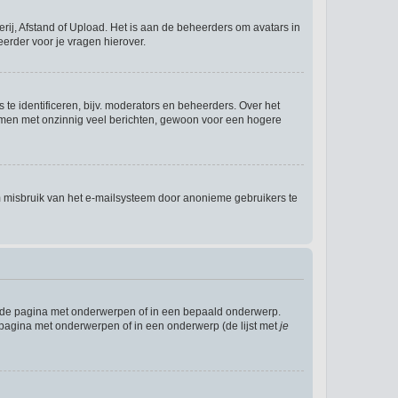
rij, Afstand of Upload. Het is aan de beheerders om avatars in
erder voor je vragen hierover.
te identificeren, bijv. moderators en beheerders. Over het
ammen met onzinnig veel berichten, gewoon voor een hogere
m misbruik van het e-mailsysteem door anonieme gebruikers te
l de pagina met onderwerpen of in een bepaald onderwerp.
 pagina met onderwerpen of in een onderwerp (de lijst met
je