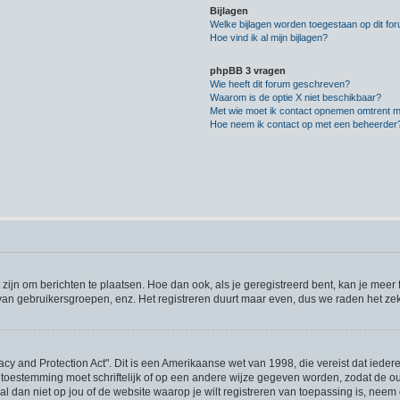
Bijlagen
Welke bijlagen worden toegestaan op dit fo
Hoe vind ik al mijn bijlagen?
phpBB 3 vragen
Wie heeft dit forum geschreven?
Waarom is de optie X niet beschikbaar?
Met wie moet ik contact opnemen omtrent mis
Hoe neem ik contact op met een beheerder
 zijn om berichten te plaatsen. Hoe dan ook, als je geregistreerd bent, kan je meer
 van gebruikersgroepen, enz. Het registreren duurt maar even, dus we raden het ze
acy and Protection Act". Dit is een Amerikaanse wet van 1998, die vereist dat iede
 toestemming moet schriftelijk of op een andere wijze gegeven worden, zodat de 
et al dan niet op jou of de website waarop je wilt registreren van toepassing is, ne