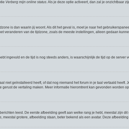
ptie
Verberg mijn online status
. Als je deze optie activeert, dan zal je onzichtbaar
jdzone is dan waarin jij woont. Als dit het geval is, moet je naar het gebruikerspan
t veranderen van de tijdzone, zoals de meeste instellingen, alleen gedaan kunnen
hebt ingevuld en de tijd is nog steeds anders, is waarschijnlijk de tijd op de serve
niet geïnstalleerd heeft, of dat nog niemand het forum in je taal vertaald heeft. J
mag je gerust de vertaling maken. Meer informatie hieromtrent kan gevonden worden 
richten leest. De eerste afbeelding geeft aan welke rang je hebt, meestal zijn dit 
e, meestal grotere, afbeelding staan, beter bekend als een avatar. Deze afbeelding 