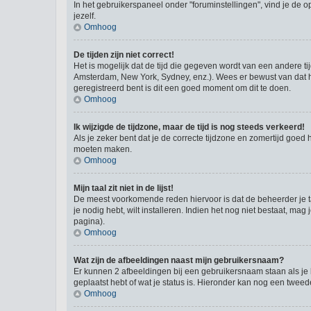
In het gebruikerspaneel onder "foruminstellingen", vind je de o
jezelf.
Omhoog
De tijden zijn niet correct!
Het is mogelijk dat de tijd die gegeven wordt van een andere ti
Amsterdam, New York, Sydney, enz.). Wees er bewust van dat he
geregistreerd bent is dit een goed moment om dit te doen.
Omhoog
Ik wijzigde de tijdzone, maar de tijd is nog steeds verkeerd!
Als je zeker bent dat je de correcte tijdzone en zomertijd goed 
moeten maken.
Omhoog
Mijn taal zit niet in de lijst!
De meest voorkomende reden hiervoor is dat de beheerder je taal 
je nodig hebt, wilt installeren. Indien het nog niet bestaat, 
pagina).
Omhoog
Wat zijn de afbeeldingen naast mijn gebruikersnaam?
Er kunnen 2 afbeeldingen bij een gebruikersnaam staan als je be
geplaatst hebt of wat je status is. Hieronder kan nog een tweed
Omhoog