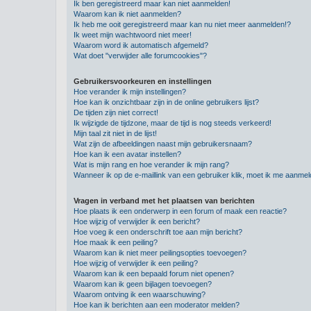
Ik ben geregistreerd maar kan niet aanmelden!
Waarom kan ik niet aanmelden?
Ik heb me ooit geregistreerd maar kan nu niet meer aanmelden!?
Ik weet mijn wachtwoord niet meer!
Waarom word ik automatisch afgemeld?
Wat doet "verwijder alle forumcookies"?
Gebruikersvoorkeuren en instellingen
Hoe verander ik mijn instellingen?
Hoe kan ik onzichtbaar zijn in de online gebruikers lijst?
De tijden zijn niet correct!
Ik wijzigde de tijdzone, maar de tijd is nog steeds verkeerd!
Mijn taal zit niet in de lijst!
Wat zijn de afbeeldingen naast mijn gebruikersnaam?
Hoe kan ik een avatar instellen?
Wat is mijn rang en hoe verander ik mijn rang?
Wanneer ik op de e-maillink van een gebruiker klik, moet ik me aanme
Vragen in verband met het plaatsen van berichten
Hoe plaats ik een onderwerp in een forum of maak een reactie?
Hoe wijzig of verwijder ik een bericht?
Hoe voeg ik een onderschrift toe aan mijn bericht?
Hoe maak ik een peiling?
Waarom kan ik niet meer peilingsopties toevoegen?
Hoe wijzig of verwijder ik een peiling?
Waarom kan ik een bepaald forum niet openen?
Waarom kan ik geen bijlagen toevoegen?
Waarom ontving ik een waarschuwing?
Hoe kan ik berichten aan een moderator melden?