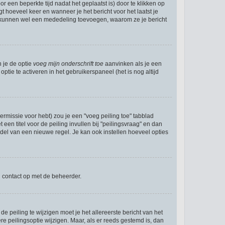
r een beperkte tijd nadat het geplaatst is) door te klikken op
gt hoeveel keer en wanneer je het bericht voor het laatst je
Zij kunnen wel een mededeling toevoegen, waarom ze je bericht
n je de optie
voeg mijn onderschrift toe
aanvinken als je een
ptie te activeren in het gebruikerspaneel (het is nog altijd
rmissie voor hebt) zou je een "voeg peiling toe" tabblad
een titel voor de peiling invullen bij "peilingsvraag" en dan
ddel van een nieuwe regel. Je kan ook instellen hoeveel opties
n contact op met de beheerder.
 peiling te wijzigen moet je het allereerste bericht van het
e peilingsoptie wijzigen. Maar, als er reeds gestemd is, dan