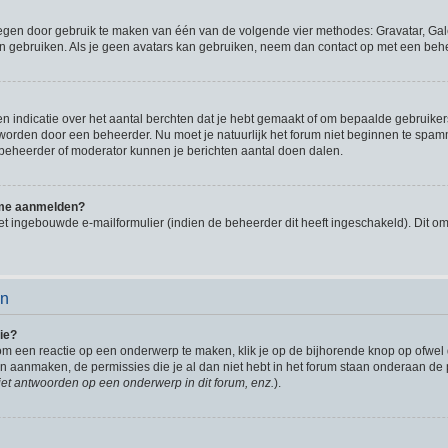
oegen door gebruik te maken van één van de volgende vier methodes: Gravatar, Gale
n gebruiken. Als je geen avatars kan gebruiken, neem dan contact op met een behe
indicatie over het aantal berchten dat je hebt gemaakt of om bepaalde gebruikers 
d worden door een beheerder. Nu moet je natuurlijk het forum niet beginnen te sp
en beheerder of moderator kunnen je berichten aantal doen dalen.
k me aanmelden?
t ingebouwde e-mailformulier (indien de beheerder dit heeft ingeschakeld). Dit o
en
ie?
om een reactie op een onderwerp te maken, klik je op de bijhorende knop op ofwe
an aanmaken, de permissies die je al dan niet hebt in het forum staan onderaan de
et antwoorden op een onderwerp in dit forum, enz.
).