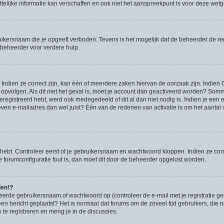
lijke informatie kan verschaffen en ook niet het aanspreekpunt is voor deze wetgev
ikersnaam die je opgeeft verboden. Tevens is het mogelijk dat de beheerder de regi
beheerder voor verdere hulp.
ndien ze correct zijn, kan één of meerdere zaken hiervan de oorzaak zijn. Indien C
es opvolgen. Als dit niet het geval is, moet je account dan geactiveerd worden? S
geregistreerd hebt, werd ook medegedeeld of dit al dan niet nodig is. Indien je een
ven e-mailadres dan wel juist? Één van de redenen van activatie is om het aantal va
 hebt. Controleer eerst of je gebruikersnaam en wachtwoord kloppen. Indien ze cor
 de forumconfiguratie fout is, dan moet dit door de beheerder opgelost worden.
den!?
eerde gebruikersnaam of wachtwoord op (controleer de e-mail met je registratie g
it een bericht geplaatst? Het is normaal dat forums om de zoveel tijd gebruikers, di
e registreren en meng je in de discussies.