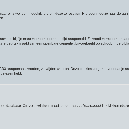
 maar er is wel een mogelijkheid om deze te resetten. Hiervoor moet je naar de a
en.
aanvinkt, blijf je maar voor een bepaalde tijd aangemeld. Zo wordt vermeden dat a
s je gebruik maakt van een openbare computer, bijvoorbeeld op school, in de biblio
phpBB3 aangemaakt werden, verwijdert worden. Deze cookies zorgen ervoor dat je a
 gelezen hebt.
n de database. Om ze te wijzigen moet je op de
gebruikerspaneel
link klikken (dez