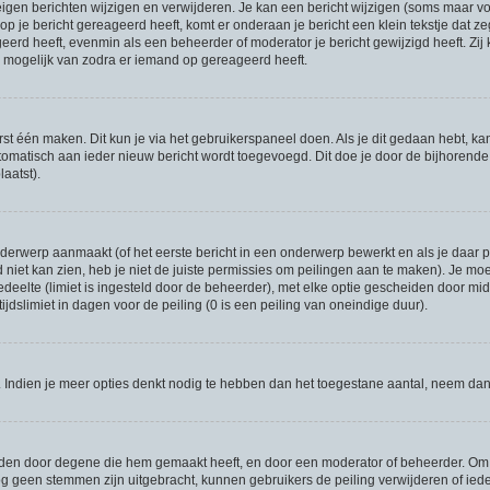
eigen berichten wijzigen en verwijderen. Je kan een bericht wijzigen (soms maar voo
p je bericht gereageerd heeft, komt er onderaan je bericht een klein tekstje dat ze
ageerd heeft, evenmin als een beheerder of moderator je bericht gewijzigd heeft. 
r mogelijk van zodra er iemand op gereageerd heeft.
rst één maken. Dit kun je via het gebruikerspaneel doen. Als je dit gedaan hebt, ka
utomatisch aan ieder nieuw bericht wordt toegevoegd. Dit doe je door de bijhorende o
laatst).
erwerp aanmaakt (of het eerste bericht in een onderwerp bewerkt en als je daar pe
niet kan zien, heb je niet de juiste permissies om peilingen aan te maken). Je moet 
gedeelte (limiet is ingesteld door de beheerder), met elke optie gescheiden door mi
jdslimiet in dagen voor de peiling (0 is een peiling van oneindige duur).
r. Indien je meer opties denkt nodig te hebben dan het toegestane aantal, neem da
rden door degene die hem gemaakt heeft, en door een moderator of beheerder. Om de
og geen stemmen zijn uitgebracht, kunnen gebruikers de peiling verwijderen of ieder