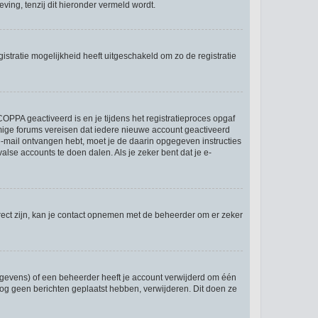
ing, tenzij dit hieronder vermeld wordt.
stratie mogelijkheid heeft uitgeschakeld om zo de registratie
OPPA geactiveerd is en je tijdens het registratieproces opgaf
ommige forums vereisen dat iedere nieuwe account geactiveerd
 e-mail ontvangen hebt, moet je de daarin opgegeven instructies
lse accounts te doen dalen. Als je zeker bent dat je e-
rect zijn, kan je contact opnemen met de beheerder om er zeker
egevens) of een beheerder heeft je account verwijderd om één
e nog geen berichten geplaatst hebben, verwijderen. Dit doen ze