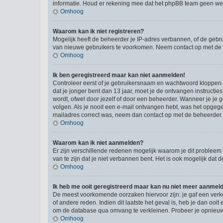
informatie. Houd er rekening mee dat het phpBB team geen wette
Omhoog
Waarom kan ik niet registreren?
Mogelijk heeft de beheerder je IP-adres verbannen, of de gebru
van nieuwe gebruikers te voorkomen. Neem contact op met de 
Omhoog
Ik ben geregistreerd maar kan niet aanmelden!
Controleer eerst of je gebruikersnaam en wachtwoord kloppen. I
dat je jonger bent dan 13 jaar, moet je de ontvangen instructi
wordt, ofwel door jezelf of door een beheerder. Wanneer je je 
volgen. Als je nooit een e-mail ontvangen hebt, was het opgege
mailadres correct was, neem dan contact op met de beheerder.
Omhoog
Waarom kan ik niet aanmelden?
Er zijn verschillende redenen mogelijk waarom je dit probleem
van te zijn dat je niet verbannen bent. Het is ook mogelijk dat
Omhoog
Ik heb me ooit geregistreerd maar kan nu niet meer aanmel
De meest voorkomende oorzaken hiervoor zijn: je gaf een verk
of andere reden. Indien dit laatste het geval is, heb je dan oo
om de database qua omvang te verkleinen. Probeer je opnieuw t
Omhoog