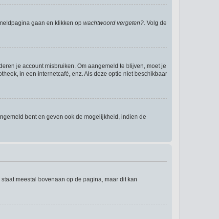
anmeldpagina gaan en klikken op
wachtwoord vergeten?
. Volg de
nderen je account misbruiken. Om aangemeld te blijven, moet je
theek, in een internetcafé, enz. Als deze optie niet beschikbaar
angemeld bent en geven ook de mogelijkheid, indien de
e staat meestal bovenaan op de pagina, maar dit kan