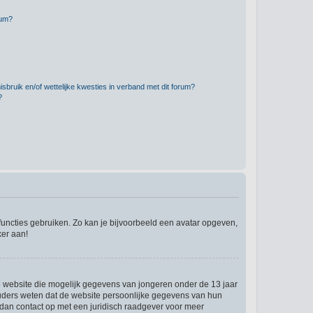
rum?
bruik en/of wettelijke kwesties in verband met dit forum?
?
 functies gebruiken. Zo kan je bijvoorbeeld een avatar opgeven,
ker aan!
re website die mogelijk gegevens van jongeren onder de 13 jaar
ouders weten dat de website persoonlijke gegevens van hun
em dan contact op met een juridisch raadgever voor meer