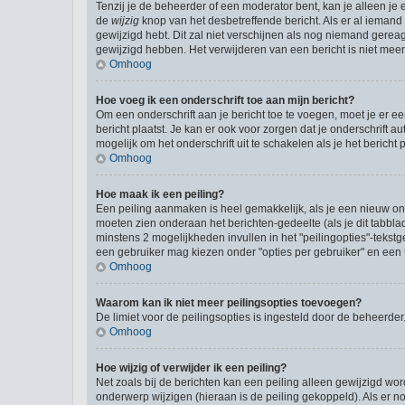
Tenzij je de beheerder of een moderator bent, kan je alleen je 
de
wijzig
knop van het desbetreffende bericht. Als er al iemand o
gewijzigd hebt. Dit zal niet verschijnen als nog niemand gere
gewijzigd hebben. Het verwijderen van een bericht is niet mee
Omhoog
Hoe voeg ik een onderschrift toe aan mijn bericht?
Om een onderschrift aan je bericht toe te voegen, moet je er ee
bericht plaatst. Je kan er ook voor zorgen dat je onderschrift a
mogelijk om het onderschrift uit te schakelen als je het bericht p
Omhoog
Hoe maak ik een peiling?
Een peiling aanmaken is heel gemakkelijk, als je een nieuw ond
moeten zien onderaan het berichten-gedeelte (als je dit tabblad 
minstens 2 mogelijkheden invullen in het "peilingopties"-tekst
een gebruiker mag kiezen onder "opties per gebruiker" en een ti
Omhoog
Waarom kan ik niet meer peilingsopties toevoegen?
De limiet voor de peilingsopties is ingesteld door de beheerde
Omhoog
Hoe wijzig of verwijder ik een peiling?
Net zoals bij de berichten kan een peiling alleen gewijzigd wo
onderwerp wijzigen (hieraan is de peiling gekoppeld). Als er n