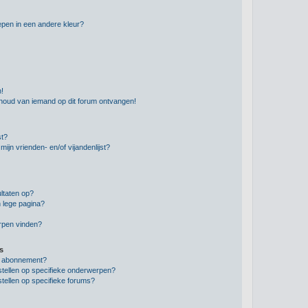
pen in een andere kleur?
n!
nhoud van iemand op dit forum ontvangen!
st?
ijn vrienden- en/of vijandenlijst?
ltaten op?
 lege pagina?
erpen vinden?
s
en abonnement?
stellen op specifieke onderwerpen?
tellen op specifieke forums?