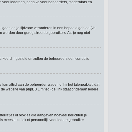
 zijn voor iedereen, behalve voor beheerders, moderators en
eel gaan en je tijdzone veranderen in een bepaald gebied (vb:
 worden door geregistreerde gebruikers. Als je nog niet
r verkeerd ingesteld en zullen de beheerders een correctie
e kan altijd aan de beheerder vragen of hij het talenpakket, dat
op de website van phpBB Limited (de link staat onderaan iedere
sterretjes of blokjes die aangeven hoeveel berichten je
is meestal uniek of persoonlijk voor iedere gebruiker.