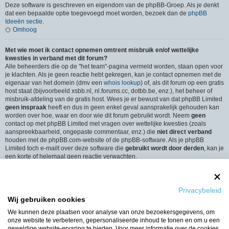
Deze software is geschreven en eigendom van de phpBB-Groep. Als je denkt
dat een bepaalde optie toegevoegd moet worden, bezoek dan de
phpBB
Ideeën sectie
.
Omhoog
Met wie moet ik contact opnemen omtrent misbruik en/of wettelijke
kwesties in verband met dit forum?
Alle beheerders die op de "het team"-pagina vermeld worden, staan open voor
je klachten. Als je geen reactie hebt gekregen, kan je contact opnemen met de
eigenaar van het domein (dmv een
whois lookup
) of, als dit forum op een gratis
host staat (bijvoorbeeld xsbb.nl, nl.forums.cc, dotbb.be, enz.), het beheer of
misbruik-afdeling van de gratis host. Wees je er bewust van dat phpBB Limited
geen inspraak
heeft en dus in geen enkel geval aansprakelijk gehouden kan
worden over hoe, waar en door wie dit forum gebruikt wordt. Neem
geen
contact op met phpBB Limited met vragen over wettelijke kwesties (zoals
aanspreekbaarheid, ongepaste commentaar, enz.) die
niet direct verband
houden met de phpBB.com-website of de phpBB-software. Als je phpBB
Limited toch e-mailt over deze software die
gebruikt wordt door derden
, kan je
een korte of helemaal geen reactie verwachten.
Omhoog
Hoe neem ik contact op met een beheerder?
Privacybeleid
Alle gebruikers van het forum kunnen gebruik maken van het “Contact”-
Wij gebruiken cookies
formulier, als de optie is ingeschakeld door de beheerders.
Leden van het forum kunnen ook gebruik maken van de “Het Team”-link.
We kunnen deze plaatsen voor analyse van onze bezoekersgegevens, om
Omhoog
onze website te verbeteren, gepersonaliseerde inhoud te tonen en om u een
geweldige website-ervaring te bieden. Voor meer informatie over de cookies