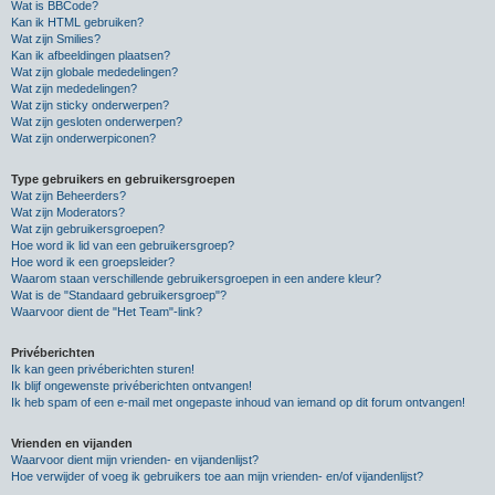
Wat is BBCode?
Kan ik HTML gebruiken?
Wat zijn Smilies?
Kan ik afbeeldingen plaatsen?
Wat zijn globale mededelingen?
Wat zijn mededelingen?
Wat zijn sticky onderwerpen?
Wat zijn gesloten onderwerpen?
Wat zijn onderwerpiconen?
Type gebruikers en gebruikersgroepen
Wat zijn Beheerders?
Wat zijn Moderators?
Wat zijn gebruikersgroepen?
Hoe word ik lid van een gebruikersgroep?
Hoe word ik een groepsleider?
Waarom staan verschillende gebruikersgroepen in een andere kleur?
Wat is de "Standaard gebruikersgroep"?
Waarvoor dient de "Het Team"-link?
Privéberichten
Ik kan geen privéberichten sturen!
Ik blijf ongewenste privéberichten ontvangen!
Ik heb spam of een e-mail met ongepaste inhoud van iemand op dit forum ontvangen!
Vrienden en vijanden
Waarvoor dient mijn vrienden- en vijandenlijst?
Hoe verwijder of voeg ik gebruikers toe aan mijn vrienden- en/of vijandenlijst?