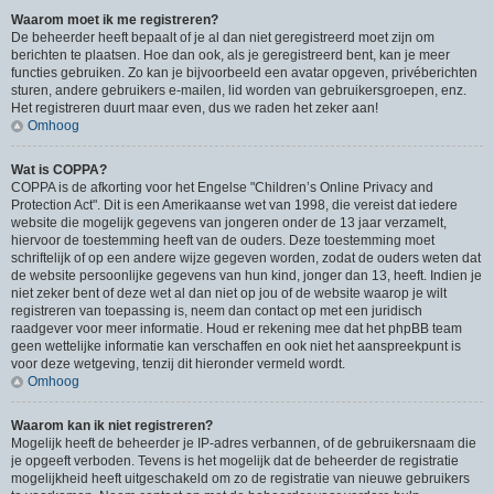
Waarom moet ik me registreren?
De beheerder heeft bepaalt of je al dan niet geregistreerd moet zijn om
berichten te plaatsen. Hoe dan ook, als je geregistreerd bent, kan je meer
functies gebruiken. Zo kan je bijvoorbeeld een avatar opgeven, privéberichten
sturen, andere gebruikers e-mailen, lid worden van gebruikersgroepen, enz.
Het registreren duurt maar even, dus we raden het zeker aan!
Omhoog
Wat is COPPA?
COPPA is de afkorting voor het Engelse "Children’s Online Privacy and
Protection Act". Dit is een Amerikaanse wet van 1998, die vereist dat iedere
website die mogelijk gegevens van jongeren onder de 13 jaar verzamelt,
hiervoor de toestemming heeft van de ouders. Deze toestemming moet
schriftelijk of op een andere wijze gegeven worden, zodat de ouders weten dat
de website persoonlijke gegevens van hun kind, jonger dan 13, heeft. Indien je
niet zeker bent of deze wet al dan niet op jou of de website waarop je wilt
registreren van toepassing is, neem dan contact op met een juridisch
raadgever voor meer informatie. Houd er rekening mee dat het phpBB team
geen wettelijke informatie kan verschaffen en ook niet het aanspreekpunt is
voor deze wetgeving, tenzij dit hieronder vermeld wordt.
Omhoog
Waarom kan ik niet registreren?
Mogelijk heeft de beheerder je IP-adres verbannen, of de gebruikersnaam die
je opgeeft verboden. Tevens is het mogelijk dat de beheerder de registratie
mogelijkheid heeft uitgeschakeld om zo de registratie van nieuwe gebruikers