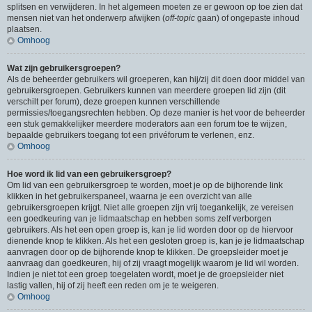
splitsen en verwijderen. In het algemeen moeten ze er gewoon op toe zien dat
mensen niet van het onderwerp afwijken (
off-topic
gaan) of ongepaste inhoud
plaatsen.
Omhoog
Wat zijn gebruikersgroepen?
Als de beheerder gebruikers wil groeperen, kan hij/zij dit doen door middel van
gebruikersgroepen. Gebruikers kunnen van meerdere groepen lid zijn (dit
verschilt per forum), deze groepen kunnen verschillende
permissies/toegangsrechten hebben. Op deze manier is het voor de beheerder
een stuk gemakkelijker meerdere moderators aan een forum toe te wijzen,
bepaalde gebruikers toegang tot een privéforum te verlenen, enz.
Omhoog
Hoe word ik lid van een gebruikersgroep?
Om lid van een gebruikersgroep te worden, moet je op de bijhorende link
klikken in het gebruikerspaneel, waarna je een overzicht van alle
gebruikersgroepen krijgt. Niet alle groepen zijn vrij toegankelijk, ze vereisen
een goedkeuring van je lidmaatschap en hebben soms zelf verborgen
gebruikers. Als het een open groep is, kan je lid worden door op de hiervoor
dienende knop te klikken. Als het een gesloten groep is, kan je je lidmaatschap
aanvragen door op de bijhorende knop te klikken. De groepsleider moet je
aanvraag dan goedkeuren, hij of zij vraagt mogelijk waarom je lid wil worden.
Indien je niet tot een groep toegelaten wordt, moet je de groepsleider niet
lastig vallen, hij of zij heeft een reden om je te weigeren.
Omhoog