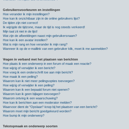
Gebruikersvoorkeuren en instellingen
Hoe verander ik mijn instellingen?
Hoe kan ik onzichtbaar zijn in de online gebruikers lijst?
De tijden zijn niet correct!
Ik wijzigde de tijdzone, maar de tijd is nog steeds verkeerd!
Mijn taal zit niet in de lijst!
Wat zijn de afbeeldingen naast mijn gebruikersnaam?
Hoe kan ik een avatar instellen?
Wat is mijn rang en hoe verander ik mijn rang?
Wanneer ik op de e-maillink van een gebruiker klik, moet ik me aanmelden?
Vragen in verband met het plaatsen van berichten
Hoe plaats ik een onderwerp in een forum of maak een reactie?
Hoe wijzig of verwijder ik een bericht?
Hoe voeg ik een onderschrift toe aan mijn bericht?
Hoe maak ik een peiling?
Waarom kan ik niet meer peilingsopties toevoegen?
Hoe wijzig of verwijder ik een peiling?
Waarom kan ik een bepaald forum niet openen?
Waarom kan ik geen bijlagen toevoegen?
Waarom ontving ik een waarschuwing?
Hoe kan ik berichten aan een moderator melden?
Waarvoor dient de "Opslaan"-knop bij het plaatsen van een bericht?
Waarom moet mijn bericht goedgekeurd worden?
Hoe bump ik mijn onderwerp?
Tekstopmaak en onderwerp soorten