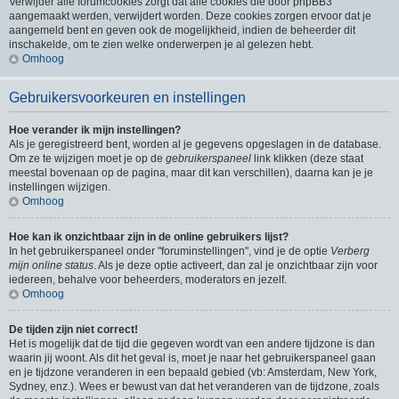
Verwijder alle forumcookies zorgt dat alle cookies die door phpBB3
aangemaakt werden, verwijdert worden. Deze cookies zorgen ervoor dat je
aangemeld bent en geven ook de mogelijkheid, indien de beheerder dit
inschakelde, om te zien welke onderwerpen je al gelezen hebt.
Omhoog
Gebruikersvoorkeuren en instellingen
Hoe verander ik mijn instellingen?
Als je geregistreerd bent, worden al je gegevens opgeslagen in de database.
Om ze te wijzigen moet je op de
gebruikerspaneel
link klikken (deze staat
meestal bovenaan op de pagina, maar dit kan verschillen), daarna kan je je
instellingen wijzigen.
Omhoog
Hoe kan ik onzichtbaar zijn in de online gebruikers lijst?
In het gebruikerspaneel onder "foruminstellingen", vind je de optie
Verberg
mijn online status
. Als je deze optie activeert, dan zal je onzichtbaar zijn voor
iedereen, behalve voor beheerders, moderators en jezelf.
Omhoog
De tijden zijn niet correct!
Het is mogelijk dat de tijd die gegeven wordt van een andere tijdzone is dan
waarin jij woont. Als dit het geval is, moet je naar het gebruikerspaneel gaan
en je tijdzone veranderen in een bepaald gebied (vb: Amsterdam, New York,
Sydney, enz.). Wees er bewust van dat het veranderen van de tijdzone, zoals