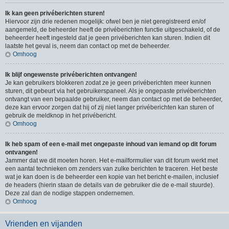
Ik kan geen privéberichten sturen!
Hiervoor zijn drie redenen mogelijk: ofwel ben je niet geregistreerd en/of
aangemeld, de beheerder heeft de privéberichten functie uitgeschakeld, of de
beheerder heeft ingesteld dat je geen privéberichten kan sturen. Indien dit
laatste het geval is, neem dan contact op met de beheerder.
Omhoog
Ik blijf ongewenste privéberichten ontvangen!
Je kan gebruikers blokkeren zodat ze je geen privéberichten meer kunnen
sturen, dit gebeurt via het gebruikerspaneel. Als je ongepaste privéberichten
ontvangt van een bepaalde gebruiker, neem dan contact op met de beheerder,
deze kan ervoor zorgen dat hij of zij niet langer privéberichten kan sturen of
gebruik de meldknop in het privébericht.
Omhoog
Ik heb spam of een e-mail met ongepaste inhoud van iemand op dit forum
ontvangen!
Jammer dat we dit moeten horen. Het e-mailformulier van dit forum werkt met
een aantal technieken om zenders van zulke berichten te traceren. Het beste
wat je kan doen is de beheerder een kopie van het bericht e-mailen, inclusief
de headers (hierin staan de details van de gebruiker die de e-mail stuurde).
Deze zal dan de nodige stappen ondernemen.
Omhoog
Vrienden en vijanden