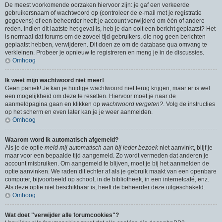
De meest voorkomende oorzaken hiervoor zijn: je gaf een verkeerde
gebruikersnaam of wachtwoord op (controleer de e-mail met je registratie
gegevens) of een beheerder heeft je account verwijderd om één of andere
reden. Indien dit laatste het geval is, heb je dan ooit een bericht geplaatst? Het
is normaal dat forums om de zoveel tijd gebruikers, die nog geen berichten
geplaatst hebben, verwijderen. Dit doen ze om de database qua omvang te
verkleinen. Probeer je opnieuw te registreren en meng je in de discussies.
Omhoog
Ik weet mijn wachtwoord niet meer!
Geen paniek! Je kan je huidige wachtwoord niet terug krijgen, maar er is wel
een mogelijkheid om deze te resetten. Hiervoor moet je naar de
aanmeldpagina gaan en klikken op
wachtwoord vergeten?
. Volg de instructies
op het scherm en even later kan je je weer aanmelden.
Omhoog
Waarom word ik automatisch afgemeld?
Als je de optie
meld mij automatisch aan bij ieder bezoek
niet aanvinkt, blijf je
maar voor een bepaalde tijd aangemeld. Zo wordt vermeden dat anderen je
account misbruiken. Om aangemeld te blijven, moet je bij het aanmelden de
optie aanvinken. We raden dit echter af als je gebruik maakt van een openbare
computer, bijvoorbeeld op school, in de bibliotheek, in een internetcafé, enz.
Als deze optie niet beschikbaar is, heeft de beheerder deze uitgeschakeld.
Omhoog
Wat doet "verwijder alle forumcookies"?