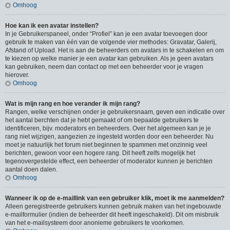
Omhoog
Hoe kan ik een avatar instellen?
In je Gebruikerspaneel, onder “Profiel” kan je een avatar toevoegen door
gebruik te maken van één van de volgende vier methodes: Gravatar, Galerij,
Afstand of Upload. Het is aan de beheerders om avatars in te schakelen en om
te kiezen op welke manier je een avatar kan gebruiken. Als je geen avatars
kan gebruiken, neem dan contact op met een beheerder voor je vragen
hierover.
Omhoog
Wat is mijn rang en hoe verander ik mijn rang?
Rangen, welke verschijnen onder je gebruikersnaam, geven een indicatie over
het aantal berchten dat je hebt gemaakt of om bepaalde gebruikers te
identificeren, bijv. moderators en beheerders. Over het algemeen kan je je
rang niet wijzigen, aangezien ze ingesteld worden door een beheerder. Nu
moet je natuurlijk het forum niet beginnen te spammen met onzinnig veel
berichten, gewoon voor een hogere rang. Dit heeft zelfs mogelijk het
tegenovergestelde effect, een beheerder of moderator kunnen je berichten
aantal doen dalen.
Omhoog
Wanneer ik op de e-maillink van een gebruiker klik, moet ik me aanmelden?
Alleen geregistreerde gebruikers kunnen gebruik maken van het ingebouwde
e-mailformulier (indien de beheerder dit heeft ingeschakeld). Dit om misbruik
van het e-mailsysteem door anonieme gebruikers te voorkomen.