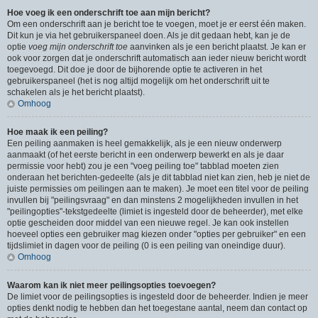
Hoe voeg ik een onderschrift toe aan mijn bericht?
Om een onderschrift aan je bericht toe te voegen, moet je er eerst één maken.
Dit kun je via het gebruikerspaneel doen. Als je dit gedaan hebt, kan je de
optie
voeg mijn onderschrift toe
aanvinken als je een bericht plaatst. Je kan er
ook voor zorgen dat je onderschrift automatisch aan ieder nieuw bericht wordt
toegevoegd. Dit doe je door de bijhorende optie te activeren in het
gebruikerspaneel (het is nog altijd mogelijk om het onderschrift uit te
schakelen als je het bericht plaatst).
Omhoog
Hoe maak ik een peiling?
Een peiling aanmaken is heel gemakkelijk, als je een nieuw onderwerp
aanmaakt (of het eerste bericht in een onderwerp bewerkt en als je daar
permissie voor hebt) zou je een "voeg peiling toe" tabblad moeten zien
onderaan het berichten-gedeelte (als je dit tabblad niet kan zien, heb je niet de
juiste permissies om peilingen aan te maken). Je moet een titel voor de peiling
invullen bij "peilingsvraag" en dan minstens 2 mogelijkheden invullen in het
"peilingopties"-tekstgedeelte (limiet is ingesteld door de beheerder), met elke
optie gescheiden door middel van een nieuwe regel. Je kan ook instellen
hoeveel opties een gebruiker mag kiezen onder "opties per gebruiker" en een
tijdslimiet in dagen voor de peiling (0 is een peiling van oneindige duur).
Omhoog
Waarom kan ik niet meer peilingsopties toevoegen?
De limiet voor de peilingsopties is ingesteld door de beheerder. Indien je meer
opties denkt nodig te hebben dan het toegestane aantal, neem dan contact op