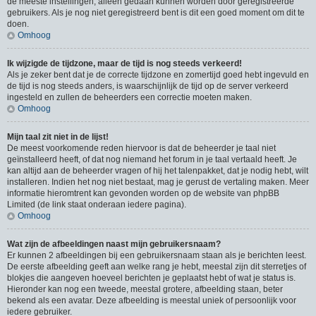
de meeste instellingen, alleen gedaan kunnen worden door geregistreerde
gebruikers. Als je nog niet geregistreerd bent is dit een goed moment om dit te
doen.
Omhoog
Ik wijzigde de tijdzone, maar de tijd is nog steeds verkeerd!
Als je zeker bent dat je de correcte tijdzone en zomertijd goed hebt ingevuld en
de tijd is nog steeds anders, is waarschijnlijk de tijd op de server verkeerd
ingesteld en zullen de beheerders een correctie moeten maken.
Omhoog
Mijn taal zit niet in de lijst!
De meest voorkomende reden hiervoor is dat de beheerder je taal niet
geïnstalleerd heeft, of dat nog niemand het forum in je taal vertaald heeft. Je
kan altijd aan de beheerder vragen of hij het talenpakket, dat je nodig hebt, wilt
installeren. Indien het nog niet bestaat, mag je gerust de vertaling maken. Meer
informatie hieromtrent kan gevonden worden op de website van phpBB
Limited (de link staat onderaan iedere pagina).
Omhoog
Wat zijn de afbeeldingen naast mijn gebruikersnaam?
Er kunnen 2 afbeeldingen bij een gebruikersnaam staan als je berichten leest.
De eerste afbeelding geeft aan welke rang je hebt, meestal zijn dit sterretjes of
blokjes die aangeven hoeveel berichten je geplaatst hebt of wat je status is.
Hieronder kan nog een tweede, meestal grotere, afbeelding staan, beter
bekend als een avatar. Deze afbeelding is meestal uniek of persoonlijk voor
iedere gebruiker.