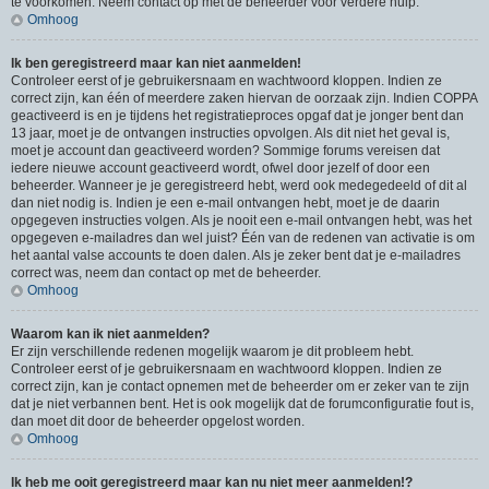
te voorkomen. Neem contact op met de beheerder voor verdere hulp.
Omhoog
Ik ben geregistreerd maar kan niet aanmelden!
Controleer eerst of je gebruikersnaam en wachtwoord kloppen. Indien ze
correct zijn, kan één of meerdere zaken hiervan de oorzaak zijn. Indien COPPA
geactiveerd is en je tijdens het registratieproces opgaf dat je jonger bent dan
13 jaar, moet je de ontvangen instructies opvolgen. Als dit niet het geval is,
moet je account dan geactiveerd worden? Sommige forums vereisen dat
iedere nieuwe account geactiveerd wordt, ofwel door jezelf of door een
beheerder. Wanneer je je geregistreerd hebt, werd ook medegedeeld of dit al
dan niet nodig is. Indien je een e-mail ontvangen hebt, moet je de daarin
opgegeven instructies volgen. Als je nooit een e-mail ontvangen hebt, was het
opgegeven e-mailadres dan wel juist? Één van de redenen van activatie is om
het aantal valse accounts te doen dalen. Als je zeker bent dat je e-mailadres
correct was, neem dan contact op met de beheerder.
Omhoog
Waarom kan ik niet aanmelden?
Er zijn verschillende redenen mogelijk waarom je dit probleem hebt.
Controleer eerst of je gebruikersnaam en wachtwoord kloppen. Indien ze
correct zijn, kan je contact opnemen met de beheerder om er zeker van te zijn
dat je niet verbannen bent. Het is ook mogelijk dat de forumconfiguratie fout is,
dan moet dit door de beheerder opgelost worden.
Omhoog
Ik heb me ooit geregistreerd maar kan nu niet meer aanmelden!?