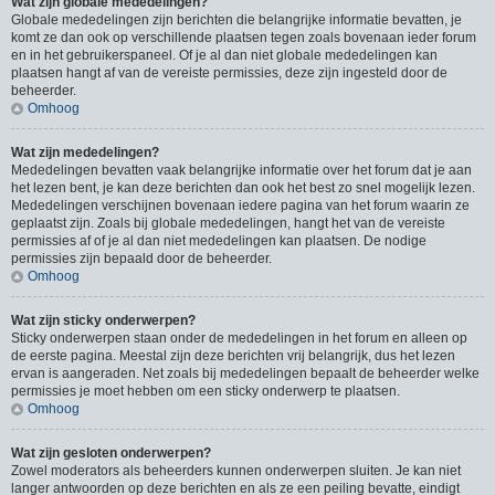
Wat zijn globale mededelingen?
Globale mededelingen zijn berichten die belangrijke informatie bevatten, je
komt ze dan ook op verschillende plaatsen tegen zoals bovenaan ieder forum
en in het gebruikerspaneel. Of je al dan niet globale mededelingen kan
plaatsen hangt af van de vereiste permissies, deze zijn ingesteld door de
beheerder.
Omhoog
Wat zijn mededelingen?
Mededelingen bevatten vaak belangrijke informatie over het forum dat je aan
het lezen bent, je kan deze berichten dan ook het best zo snel mogelijk lezen.
Mededelingen verschijnen bovenaan iedere pagina van het forum waarin ze
geplaatst zijn. Zoals bij globale mededelingen, hangt het van de vereiste
permissies af of je al dan niet mededelingen kan plaatsen. De nodige
permissies zijn bepaald door de beheerder.
Omhoog
Wat zijn sticky onderwerpen?
Sticky onderwerpen staan onder de mededelingen in het forum en alleen op
de eerste pagina. Meestal zijn deze berichten vrij belangrijk, dus het lezen
ervan is aangeraden. Net zoals bij mededelingen bepaalt de beheerder welke
permissies je moet hebben om een sticky onderwerp te plaatsen.
Omhoog
Wat zijn gesloten onderwerpen?
Zowel moderators als beheerders kunnen onderwerpen sluiten. Je kan niet
langer antwoorden op deze berichten en als ze een peiling bevatte, eindigt