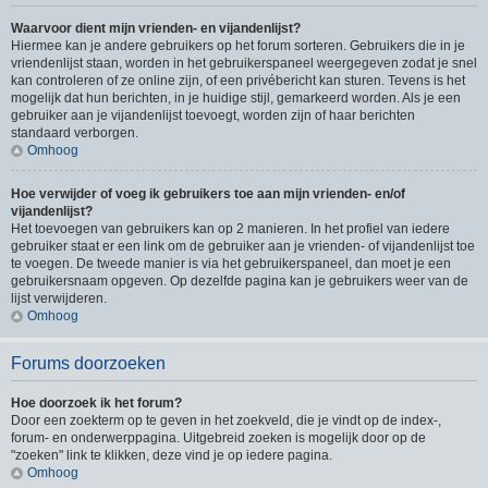
Waarvoor dient mijn vrienden- en vijandenlijst?
Hiermee kan je andere gebruikers op het forum sorteren. Gebruikers die in je
vriendenlijst staan, worden in het gebruikerspaneel weergegeven zodat je snel
kan controleren of ze online zijn, of een privébericht kan sturen. Tevens is het
mogelijk dat hun berichten, in je huidige stijl, gemarkeerd worden. Als je een
gebruiker aan je vijandenlijst toevoegt, worden zijn of haar berichten
standaard verborgen.
Omhoog
Hoe verwijder of voeg ik gebruikers toe aan mijn vrienden- en/of
vijandenlijst?
Het toevoegen van gebruikers kan op 2 manieren. In het profiel van iedere
gebruiker staat er een link om de gebruiker aan je vrienden- of vijandenlijst toe
te voegen. De tweede manier is via het gebruikerspaneel, dan moet je een
gebruikersnaam opgeven. Op dezelfde pagina kan je gebruikers weer van de
lijst verwijderen.
Omhoog
Forums doorzoeken
Hoe doorzoek ik het forum?
Door een zoekterm op te geven in het zoekveld, die je vindt op de index-,
forum- en onderwerppagina. Uitgebreid zoeken is mogelijk door op de
"zoeken" link te klikken, deze vind je op iedere pagina.
Omhoog