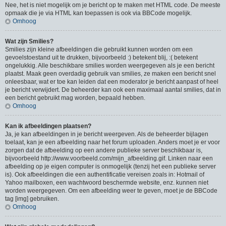
Nee, het is niet mogelijk om je bericht op te maken met HTML code. De meeste
opmaak die je via HTML kan toepassen is ook via BBCode mogelijk.
Omhoog
Wat zijn Smilies?
Smilies zijn kleine afbeeldingen die gebruikt kunnen worden om een
gevoelstoestand uit te drukken, bijvoorbeeld :) betekent blij, :( betekent
ongelukkig. Alle beschikbare smilies worden weergegeven als je een bericht
plaatst. Maak geen overdadig gebruik van smilies, ze maken een bericht snel
onleesbaar, wat er toe kan leiden dat een moderator je bericht aanpast of heel
je bericht verwijdert. De beheerder kan ook een maximaal aantal smilies, dat in
een bericht gebruikt mag worden, bepaald hebben.
Omhoog
Kan ik afbeeldingen plaatsen?
Ja, je kan afbeeldingen in je bericht weergeven. Als de beheerder bijlagen
toelaat, kan je een afbeelding naar het forum uploaden. Anders moet je er voor
zorgen dat de afbeelding op een andere publieke server beschikbaar is,
bijvoorbeeld http://www.voorbeeld.com/mijn_afbeelding.gif. Linken naar een
afbeelding op je eigen computer is onmogelijk (tenzij het een publieke server
is). Ook afbeeldingen die een authentificatie vereisen zoals in: Hotmail of
Yahoo mailboxen, een wachtwoord beschermde website, enz. kunnen niet
worden weergegeven. Om een afbeelding weer te geven, moet je de BBCode
tag [img] gebruiken.
Omhoog