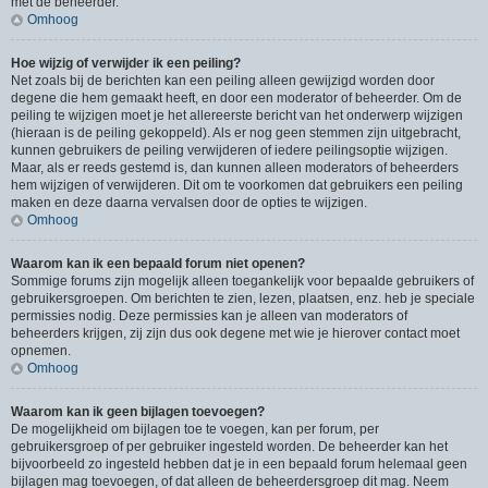
met de beheerder.
Omhoog
Hoe wijzig of verwijder ik een peiling?
Net zoals bij de berichten kan een peiling alleen gewijzigd worden door
degene die hem gemaakt heeft, en door een moderator of beheerder. Om de
peiling te wijzigen moet je het allereerste bericht van het onderwerp wijzigen
(hieraan is de peiling gekoppeld). Als er nog geen stemmen zijn uitgebracht,
kunnen gebruikers de peiling verwijderen of iedere peilingsoptie wijzigen.
Maar, als er reeds gestemd is, dan kunnen alleen moderators of beheerders
hem wijzigen of verwijderen. Dit om te voorkomen dat gebruikers een peiling
maken en deze daarna vervalsen door de opties te wijzigen.
Omhoog
Waarom kan ik een bepaald forum niet openen?
Sommige forums zijn mogelijk alleen toegankelijk voor bepaalde gebruikers of
gebruikersgroepen. Om berichten te zien, lezen, plaatsen, enz. heb je speciale
permissies nodig. Deze permissies kan je alleen van moderators of
beheerders krijgen, zij zijn dus ook degene met wie je hierover contact moet
opnemen.
Omhoog
Waarom kan ik geen bijlagen toevoegen?
De mogelijkheid om bijlagen toe te voegen, kan per forum, per
gebruikersgroep of per gebruiker ingesteld worden. De beheerder kan het
bijvoorbeeld zo ingesteld hebben dat je in een bepaald forum helemaal geen
bijlagen mag toevoegen, of dat alleen de beheerdersgroep dit mag. Neem