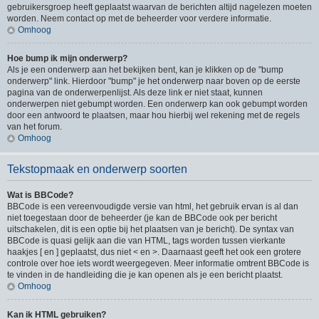
gebruikersgroep heeft geplaatst waarvan de berichten altijd nagelezen moeten
worden. Neem contact op met de beheerder voor verdere informatie.
Omhoog
Hoe bump ik mijn onderwerp?
Als je een onderwerp aan het bekijken bent, kan je klikken op de "bump
onderwerp" link. Hierdoor "bump" je het onderwerp naar boven op de eerste
pagina van de onderwerpenlijst. Als deze link er niet staat, kunnen
onderwerpen niet gebumpt worden. Een onderwerp kan ook gebumpt worden
door een antwoord te plaatsen, maar hou hierbij wel rekening met de regels
van het forum.
Omhoog
Tekstopmaak en onderwerp soorten
Wat is BBCode?
BBCode is een vereenvoudigde versie van html, het gebruik ervan is al dan
niet toegestaan door de beheerder (je kan de BBCode ook per bericht
uitschakelen, dit is een optie bij het plaatsen van je bericht). De syntax van
BBCode is quasi gelijk aan die van HTML, tags worden tussen vierkante
haakjes [ en ] geplaatst, dus niet < en >. Daarnaast geeft het ook een grotere
controle over hoe iets wordt weergegeven. Meer informatie omtrent BBCode is
te vinden in de handleiding die je kan openen als je een bericht plaatst.
Omhoog
Kan ik HTML gebruiken?