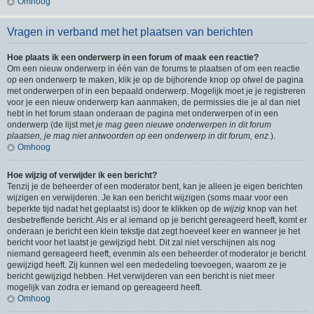
Omhoog
Vragen in verband met het plaatsen van berichten
Hoe plaats ik een onderwerp in een forum of maak een reactie?
Om een nieuw onderwerp in één van de forums te plaatsen of om een reactie
op een onderwerp te maken, klik je op de bijhorende knop op ofwel de pagina
met onderwerpen of in een bepaald onderwerp. Mogelijk moet je je registreren
voor je een nieuw onderwerp kan aanmaken, de permissies die je al dan niet
hebt in het forum staan onderaan de pagina met onderwerpen of in een
onderwerp (de lijst met
je mag geen nieuwe onderwerpen in dit forum
plaatsen, je mag niet antwoorden op een onderwerp in dit forum, enz.
).
Omhoog
Hoe wijzig of verwijder ik een bericht?
Tenzij je de beheerder of een moderator bent, kan je alleen je eigen berichten
wijzigen en verwijderen. Je kan een bericht wijzigen (soms maar voor een
beperkte tijd nadat het geplaatst is) door te klikken op de
wijzig
knop van het
desbetreffende bericht. Als er al iemand op je bericht gereageerd heeft, komt er
onderaan je bericht een klein tekstje dat zegt hoeveel keer en wanneer je het
bericht voor het laatst je gewijzigd hebt. Dit zal niet verschijnen als nog
niemand gereageerd heeft, evenmin als een beheerder of moderator je bericht
gewijzigd heeft. Zij kunnen wel een mededeling toevoegen, waarom ze je
bericht gewijzigd hebben. Het verwijderen van een bericht is niet meer
mogelijk van zodra er iemand op gereageerd heeft.
Omhoog