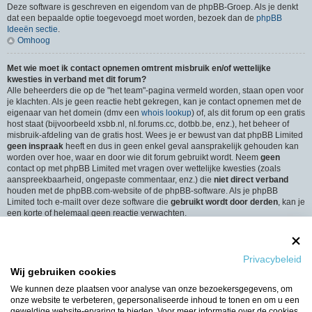
Deze software is geschreven en eigendom van de phpBB-Groep. Als je denkt
dat een bepaalde optie toegevoegd moet worden, bezoek dan de
phpBB
Ideeën sectie
.
Omhoog
Met wie moet ik contact opnemen omtrent misbruik en/of wettelijke
kwesties in verband met dit forum?
Alle beheerders die op de "het team"-pagina vermeld worden, staan open voor
je klachten. Als je geen reactie hebt gekregen, kan je contact opnemen met de
eigenaar van het domein (dmv een
whois lookup
) of, als dit forum op een gratis
host staat (bijvoorbeeld xsbb.nl, nl.forums.cc, dotbb.be, enz.), het beheer of
misbruik-afdeling van de gratis host. Wees je er bewust van dat phpBB Limited
geen inspraak
heeft en dus in geen enkel geval aansprakelijk gehouden kan
worden over hoe, waar en door wie dit forum gebruikt wordt. Neem
geen
contact op met phpBB Limited met vragen over wettelijke kwesties (zoals
aanspreekbaarheid, ongepaste commentaar, enz.) die
niet direct verband
houden met de phpBB.com-website of de phpBB-software. Als je phpBB
Limited toch e-mailt over deze software die
gebruikt wordt door derden
, kan je
een korte of helemaal geen reactie verwachten.
Omhoog
Hoe neem ik contact op met een beheerder?
Privacybeleid
Alle gebruikers van het forum kunnen gebruik maken van het “Contact”-
Wij gebruiken cookies
formulier, als de optie is ingeschakeld door de beheerders.
Leden van het forum kunnen ook gebruik maken van de “Het Team”-link.
We kunnen deze plaatsen voor analyse van onze bezoekersgegevens, om
Omhoog
onze website te verbeteren, gepersonaliseerde inhoud te tonen en om u een
geweldige website-ervaring te bieden. Voor meer informatie over de cookies