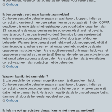
te voorkomen. Neem contact op met de beheerder voor verdere hulp.
Omhoog
Ik ben geregistreerd maar kan niet aanmelden!
Controleer eerst of je gebruikersnaam en wachtwoord kloppen. Indien ze
correct zijn, kan één of meerdere zaken hiervan de oorzaak zijn. Indien COPPA
geactiveerd is en je tijdens het registratieproces opgaf dat je jonger bent dan
13 jaar, moet je de ontvangen instructies opvolgen. Als dit niet het geval is,
moet je account dan geactiveerd worden? Sommige forums vereisen dat
iedere nieuwe account geactiveerd wordt, ofwel door jezelf of door een
beheerder. Wanneer je je geregistreerd hebt, werd ook medegedeeld of dit al
dan niet nodig is. Indien je een e-mail ontvangen hebt, moet je de daarin
opgegeven instructies volgen. Als je nooit een e-mail ontvangen hebt, was het
opgegeven e-mailadres dan wel juist? Één van de redenen van activatie is om
het aantal valse accounts te doen dalen. Als je zeker bent dat je e-mailadres
correct was, neem dan contact op met de beheerder.
Omhoog
Waarom kan ik niet aanmelden?
Er zijn verschillende redenen mogelijk waarom je dit probleem hebt.
Controleer eerst of je gebruikersnaam en wachtwoord kloppen. Indien ze
correct zijn, kan je contact opnemen met de beheerder om er zeker van te zijn
dat je niet verbannen bent. Het is ook mogelijk dat de forumconfiguratie fout is,
dan moet dit door de beheerder opgelost worden.
Omhoog
Ik heb me ooit geregistreerd maar kan nu niet meer aanmelden!?