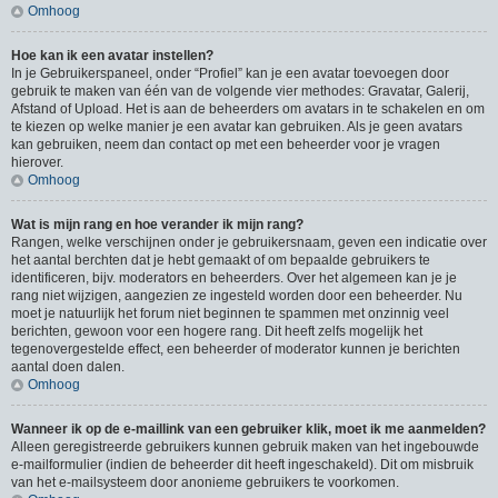
Omhoog
Hoe kan ik een avatar instellen?
In je Gebruikerspaneel, onder “Profiel” kan je een avatar toevoegen door
gebruik te maken van één van de volgende vier methodes: Gravatar, Galerij,
Afstand of Upload. Het is aan de beheerders om avatars in te schakelen en om
te kiezen op welke manier je een avatar kan gebruiken. Als je geen avatars
kan gebruiken, neem dan contact op met een beheerder voor je vragen
hierover.
Omhoog
Wat is mijn rang en hoe verander ik mijn rang?
Rangen, welke verschijnen onder je gebruikersnaam, geven een indicatie over
het aantal berchten dat je hebt gemaakt of om bepaalde gebruikers te
identificeren, bijv. moderators en beheerders. Over het algemeen kan je je
rang niet wijzigen, aangezien ze ingesteld worden door een beheerder. Nu
moet je natuurlijk het forum niet beginnen te spammen met onzinnig veel
berichten, gewoon voor een hogere rang. Dit heeft zelfs mogelijk het
tegenovergestelde effect, een beheerder of moderator kunnen je berichten
aantal doen dalen.
Omhoog
Wanneer ik op de e-maillink van een gebruiker klik, moet ik me aanmelden?
Alleen geregistreerde gebruikers kunnen gebruik maken van het ingebouwde
e-mailformulier (indien de beheerder dit heeft ingeschakeld). Dit om misbruik
van het e-mailsysteem door anonieme gebruikers te voorkomen.