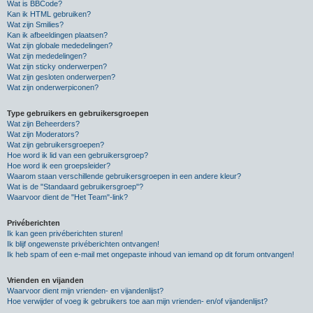
Wat is BBCode?
Kan ik HTML gebruiken?
Wat zijn Smilies?
Kan ik afbeeldingen plaatsen?
Wat zijn globale mededelingen?
Wat zijn mededelingen?
Wat zijn sticky onderwerpen?
Wat zijn gesloten onderwerpen?
Wat zijn onderwerpiconen?
Type gebruikers en gebruikersgroepen
Wat zijn Beheerders?
Wat zijn Moderators?
Wat zijn gebruikersgroepen?
Hoe word ik lid van een gebruikersgroep?
Hoe word ik een groepsleider?
Waarom staan verschillende gebruikersgroepen in een andere kleur?
Wat is de "Standaard gebruikersgroep"?
Waarvoor dient de "Het Team"-link?
Privéberichten
Ik kan geen privéberichten sturen!
Ik blijf ongewenste privéberichten ontvangen!
Ik heb spam of een e-mail met ongepaste inhoud van iemand op dit forum ontvangen!
Vrienden en vijanden
Waarvoor dient mijn vrienden- en vijandenlijst?
Hoe verwijder of voeg ik gebruikers toe aan mijn vrienden- en/of vijandenlijst?