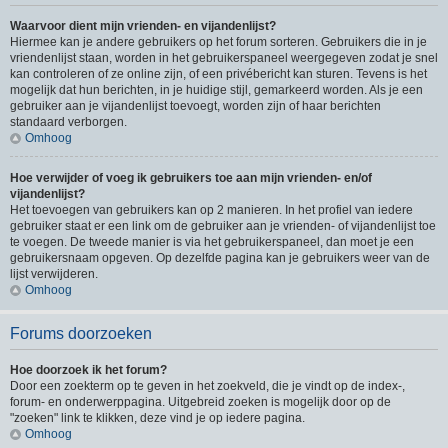
Waarvoor dient mijn vrienden- en vijandenlijst?
Hiermee kan je andere gebruikers op het forum sorteren. Gebruikers die in je
vriendenlijst staan, worden in het gebruikerspaneel weergegeven zodat je snel
kan controleren of ze online zijn, of een privébericht kan sturen. Tevens is het
mogelijk dat hun berichten, in je huidige stijl, gemarkeerd worden. Als je een
gebruiker aan je vijandenlijst toevoegt, worden zijn of haar berichten
standaard verborgen.
Omhoog
Hoe verwijder of voeg ik gebruikers toe aan mijn vrienden- en/of
vijandenlijst?
Het toevoegen van gebruikers kan op 2 manieren. In het profiel van iedere
gebruiker staat er een link om de gebruiker aan je vrienden- of vijandenlijst toe
te voegen. De tweede manier is via het gebruikerspaneel, dan moet je een
gebruikersnaam opgeven. Op dezelfde pagina kan je gebruikers weer van de
lijst verwijderen.
Omhoog
Forums doorzoeken
Hoe doorzoek ik het forum?
Door een zoekterm op te geven in het zoekveld, die je vindt op de index-,
forum- en onderwerppagina. Uitgebreid zoeken is mogelijk door op de
"zoeken" link te klikken, deze vind je op iedere pagina.
Omhoog