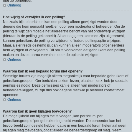
met de beheerder.
Omhoog
Hoe wijzig of verwijder ik een peiling?
Net zoals bij de berichten kan een peiling alleen gewijzigd worden door
degene die hem gemaakt heeft, en door een moderator of beheerder. Om de
peiling te wijzigen moet je het allereerste bericht van het onderwerp wijzigen
(hieraan is de peiling gekoppeld). Als er nog geen stemmen zijn uitgebracht,
kunnen gebruikers de peiling verwijderen of iedere peilingsoptie wijzigen.
Maar, als er reeds gestemd is, dan kunnen alleen moderators of beheerders
hem wijzigen of verwijderen. Dit om te voorkomen dat gebruikers een peiling
maken en deze daarna vervalsen door de opties te wijzigen.
Omhoog
Waarom kan ik een bepaald forum niet openen?
Sommige forums zijn mogelijk alleen toegankelijk voor bepaalde gebruikers of
gebruikersgroepen. Om berichten te zien, lezen, plaatsen, enz. heb je speciale
permissies nodig. Deze permissies kan je alleen van moderators of
beheerders krijgen, zij zijn dus ook degene met wie je hierover contact moet
opnemen.
Omhoog
Waarom kan ik geen bijlagen toevoegen?
De mogelijkheid om bijlagen toe te voegen, kan per forum, per
gebruikersgroep of per gebruiker ingesteld worden. De beheerder kan het
bijvoorbeeld zo ingesteld hebben dat je in een bepaald forum helemaal geen
bijlagen mag toevoegen, of dat alleen de beheerdersgroep dit mag. Neem