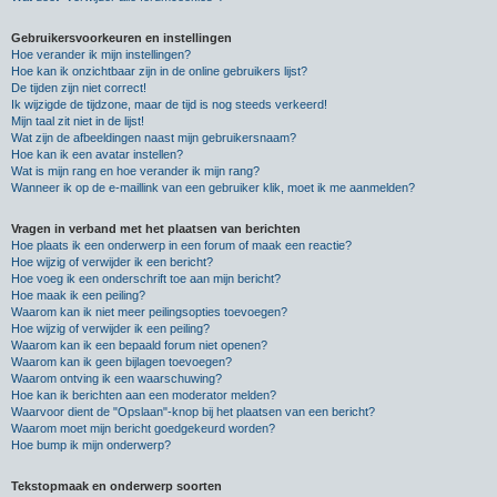
Gebruikersvoorkeuren en instellingen
Hoe verander ik mijn instellingen?
Hoe kan ik onzichtbaar zijn in de online gebruikers lijst?
De tijden zijn niet correct!
Ik wijzigde de tijdzone, maar de tijd is nog steeds verkeerd!
Mijn taal zit niet in de lijst!
Wat zijn de afbeeldingen naast mijn gebruikersnaam?
Hoe kan ik een avatar instellen?
Wat is mijn rang en hoe verander ik mijn rang?
Wanneer ik op de e-maillink van een gebruiker klik, moet ik me aanmelden?
Vragen in verband met het plaatsen van berichten
Hoe plaats ik een onderwerp in een forum of maak een reactie?
Hoe wijzig of verwijder ik een bericht?
Hoe voeg ik een onderschrift toe aan mijn bericht?
Hoe maak ik een peiling?
Waarom kan ik niet meer peilingsopties toevoegen?
Hoe wijzig of verwijder ik een peiling?
Waarom kan ik een bepaald forum niet openen?
Waarom kan ik geen bijlagen toevoegen?
Waarom ontving ik een waarschuwing?
Hoe kan ik berichten aan een moderator melden?
Waarvoor dient de "Opslaan"-knop bij het plaatsen van een bericht?
Waarom moet mijn bericht goedgekeurd worden?
Hoe bump ik mijn onderwerp?
Tekstopmaak en onderwerp soorten