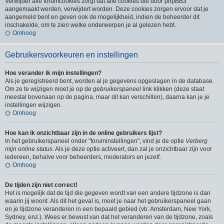
Verwijder alle forumcookies zorgt dat alle cookies die door phpBB3
aangemaakt werden, verwijdert worden. Deze cookies zorgen ervoor dat je
aangemeld bent en geven ook de mogelijkheid, indien de beheerder dit
inschakelde, om te zien welke onderwerpen je al gelezen hebt.
Omhoog
Gebruikersvoorkeuren en instellingen
Hoe verander ik mijn instellingen?
Als je geregistreerd bent, worden al je gegevens opgeslagen in de database.
Om ze te wijzigen moet je op de
gebruikerspaneel
link klikken (deze staat
meestal bovenaan op de pagina, maar dit kan verschillen), daarna kan je je
instellingen wijzigen.
Omhoog
Hoe kan ik onzichtbaar zijn in de online gebruikers lijst?
In het gebruikerspaneel onder "foruminstellingen", vind je de optie
Verberg
mijn online status
. Als je deze optie activeert, dan zal je onzichtbaar zijn voor
iedereen, behalve voor beheerders, moderators en jezelf.
Omhoog
De tijden zijn niet correct!
Het is mogelijk dat de tijd die gegeven wordt van een andere tijdzone is dan
waarin jij woont. Als dit het geval is, moet je naar het gebruikerspaneel gaan
en je tijdzone veranderen in een bepaald gebied (vb: Amsterdam, New York,
Sydney, enz.). Wees er bewust van dat het veranderen van de tijdzone, zoals