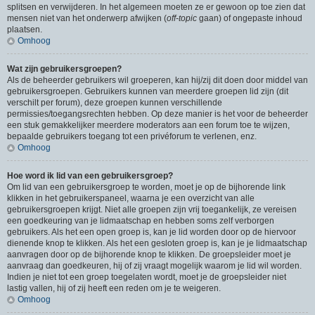
splitsen en verwijderen. In het algemeen moeten ze er gewoon op toe zien dat
mensen niet van het onderwerp afwijken (
off-topic
gaan) of ongepaste inhoud
plaatsen.
Omhoog
Wat zijn gebruikersgroepen?
Als de beheerder gebruikers wil groeperen, kan hij/zij dit doen door middel van
gebruikersgroepen. Gebruikers kunnen van meerdere groepen lid zijn (dit
verschilt per forum), deze groepen kunnen verschillende
permissies/toegangsrechten hebben. Op deze manier is het voor de beheerder
een stuk gemakkelijker meerdere moderators aan een forum toe te wijzen,
bepaalde gebruikers toegang tot een privéforum te verlenen, enz.
Omhoog
Hoe word ik lid van een gebruikersgroep?
Om lid van een gebruikersgroep te worden, moet je op de bijhorende link
klikken in het gebruikerspaneel, waarna je een overzicht van alle
gebruikersgroepen krijgt. Niet alle groepen zijn vrij toegankelijk, ze vereisen
een goedkeuring van je lidmaatschap en hebben soms zelf verborgen
gebruikers. Als het een open groep is, kan je lid worden door op de hiervoor
dienende knop te klikken. Als het een gesloten groep is, kan je je lidmaatschap
aanvragen door op de bijhorende knop te klikken. De groepsleider moet je
aanvraag dan goedkeuren, hij of zij vraagt mogelijk waarom je lid wil worden.
Indien je niet tot een groep toegelaten wordt, moet je de groepsleider niet
lastig vallen, hij of zij heeft een reden om je te weigeren.
Omhoog