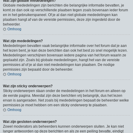
Wat zijn globale mededelingen?
Globale mededelingen zijn berichten die belangrijke informatie bevatten, je
komt ze dan ook op verschillende plaatsen tegen zoals bovenaan ieder forum
en in het gebruikerspaneel. Of je al dan niet globale mededelingen kan
plaatsen hangt af van de vereiste permissies, deze zijn ingesteld door de
beheerder.
Omhoog
Wat zijn mededelingen?
Mededelingen bevatten vaak belangrijke informatie over het forum dat je aan
het lezen bent, je kan deze berichten dan ook het best zo snel mogelijk lezen.
Mededelingen verschijnen bovenaan iedere pagina van het forum waarin ze
geplaatst zijn. Zoals bij globale mededelingen, hangt het van de vereiste
permissies af of je al dan niet mededelingen kan plaatsen. De nodige
permissies zijn bepaald door de beheerder.
Omhoog
Wat zijn sticky onderwerpen?
Sticky onderwerpen staan onder de mededelingen in het forum en alleen op
de eerste pagina. Meestal zijn deze berichten vrij belangrijk, dus het lezen
ervan is aangeraden. Net zoals bij mededelingen bepaalt de beheerder welke
permissies je moet hebben om een sticky onderwerp te plaatsen.
Omhoog
Wat zijn gesloten onderwerpen?
Zowel moderators als beheerders kunnen onderwerpen sluiten. Je kan niet
langer antwoorden op deze berichten en als ze een peiling bevatte, eindigt