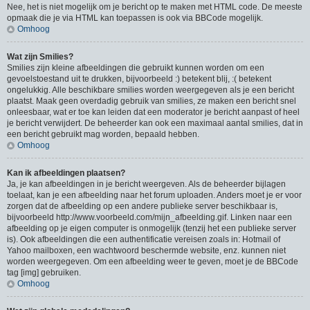
Nee, het is niet mogelijk om je bericht op te maken met HTML code. De meeste
opmaak die je via HTML kan toepassen is ook via BBCode mogelijk.
Omhoog
Wat zijn Smilies?
Smilies zijn kleine afbeeldingen die gebruikt kunnen worden om een
gevoelstoestand uit te drukken, bijvoorbeeld :) betekent blij, :( betekent
ongelukkig. Alle beschikbare smilies worden weergegeven als je een bericht
plaatst. Maak geen overdadig gebruik van smilies, ze maken een bericht snel
onleesbaar, wat er toe kan leiden dat een moderator je bericht aanpast of heel
je bericht verwijdert. De beheerder kan ook een maximaal aantal smilies, dat in
een bericht gebruikt mag worden, bepaald hebben.
Omhoog
Kan ik afbeeldingen plaatsen?
Ja, je kan afbeeldingen in je bericht weergeven. Als de beheerder bijlagen
toelaat, kan je een afbeelding naar het forum uploaden. Anders moet je er voor
zorgen dat de afbeelding op een andere publieke server beschikbaar is,
bijvoorbeeld http://www.voorbeeld.com/mijn_afbeelding.gif. Linken naar een
afbeelding op je eigen computer is onmogelijk (tenzij het een publieke server
is). Ook afbeeldingen die een authentificatie vereisen zoals in: Hotmail of
Yahoo mailboxen, een wachtwoord beschermde website, enz. kunnen niet
worden weergegeven. Om een afbeelding weer te geven, moet je de BBCode
tag [img] gebruiken.
Omhoog