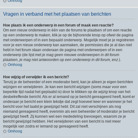
Omhoog
Vragen in verband met het plaatsen van berichten
Hoe plaats ik een onderwerp in een forum of maak een reactie?
Om een nieuw onderwerp in één van de forums te plaatsen of om een reactie
op een onderwerp te maken, klik je op de bijhorende knop op ofwel de pagina
met onderwerpen of in een bepaald onderwerp. Mogelijk moet je je registreren
voor je een nieuw onderwerp kan aanmaken, de permissies die je al dan niet
hebt in het forum staan onderaan de pagina met onderwerpen of in een
onderwerp (de lijst met
je mag geen nieuwe onderwerpen in dit forum
plaatsen, je mag niet antwoorden op een onderwerp in dit forum, enz.
).
Omhoog
Hoe wijzig of verwijder ik een bericht?
Tenzij je de beheerder of een moderator bent, kan je alleen je eigen berichten
wijzigen en verwijderen. Je kan een bericht wijzigen (soms maar voor een
beperkte tijd nadat het geplaatst is) door te klikken op de
wijzig
knop van het
desbetreffende bericht. Als er al iemand op je bericht gereageerd heeft, komt er
onderaan je bericht een klein tekstje dat zegt hoeveel keer en wanneer je het
bericht voor het laatst je gewijzigd hebt. Dit zal niet verschijnen als nog
niemand gereageerd heeft, evenmin als een beheerder of moderator je bericht
gewijzigd heeft. Zij kunnen wel een mededeling toevoegen, waarom ze je
bericht gewijzigd hebben. Het verwijderen van een bericht is niet meer
mogelijk van zodra er iemand op gereageerd heeft.
Omhoog