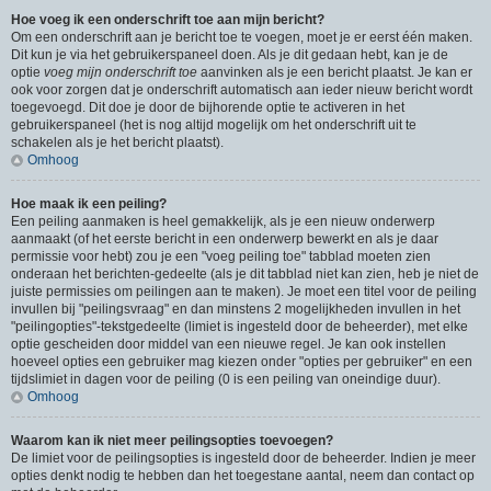
Hoe voeg ik een onderschrift toe aan mijn bericht?
Om een onderschrift aan je bericht toe te voegen, moet je er eerst één maken.
Dit kun je via het gebruikerspaneel doen. Als je dit gedaan hebt, kan je de
optie
voeg mijn onderschrift toe
aanvinken als je een bericht plaatst. Je kan er
ook voor zorgen dat je onderschrift automatisch aan ieder nieuw bericht wordt
toegevoegd. Dit doe je door de bijhorende optie te activeren in het
gebruikerspaneel (het is nog altijd mogelijk om het onderschrift uit te
schakelen als je het bericht plaatst).
Omhoog
Hoe maak ik een peiling?
Een peiling aanmaken is heel gemakkelijk, als je een nieuw onderwerp
aanmaakt (of het eerste bericht in een onderwerp bewerkt en als je daar
permissie voor hebt) zou je een "voeg peiling toe" tabblad moeten zien
onderaan het berichten-gedeelte (als je dit tabblad niet kan zien, heb je niet de
juiste permissies om peilingen aan te maken). Je moet een titel voor de peiling
invullen bij "peilingsvraag" en dan minstens 2 mogelijkheden invullen in het
"peilingopties"-tekstgedeelte (limiet is ingesteld door de beheerder), met elke
optie gescheiden door middel van een nieuwe regel. Je kan ook instellen
hoeveel opties een gebruiker mag kiezen onder "opties per gebruiker" en een
tijdslimiet in dagen voor de peiling (0 is een peiling van oneindige duur).
Omhoog
Waarom kan ik niet meer peilingsopties toevoegen?
De limiet voor de peilingsopties is ingesteld door de beheerder. Indien je meer
opties denkt nodig te hebben dan het toegestane aantal, neem dan contact op