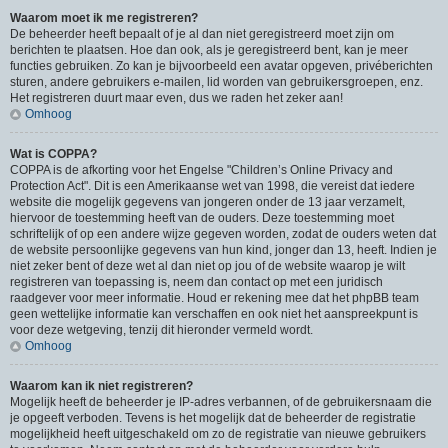
Waarom moet ik me registreren?
De beheerder heeft bepaalt of je al dan niet geregistreerd moet zijn om
berichten te plaatsen. Hoe dan ook, als je geregistreerd bent, kan je meer
functies gebruiken. Zo kan je bijvoorbeeld een avatar opgeven, privéberichten
sturen, andere gebruikers e-mailen, lid worden van gebruikersgroepen, enz.
Het registreren duurt maar even, dus we raden het zeker aan!
Omhoog
Wat is COPPA?
COPPA is de afkorting voor het Engelse "Children’s Online Privacy and
Protection Act". Dit is een Amerikaanse wet van 1998, die vereist dat iedere
website die mogelijk gegevens van jongeren onder de 13 jaar verzamelt,
hiervoor de toestemming heeft van de ouders. Deze toestemming moet
schriftelijk of op een andere wijze gegeven worden, zodat de ouders weten dat
de website persoonlijke gegevens van hun kind, jonger dan 13, heeft. Indien je
niet zeker bent of deze wet al dan niet op jou of de website waarop je wilt
registreren van toepassing is, neem dan contact op met een juridisch
raadgever voor meer informatie. Houd er rekening mee dat het phpBB team
geen wettelijke informatie kan verschaffen en ook niet het aanspreekpunt is
voor deze wetgeving, tenzij dit hieronder vermeld wordt.
Omhoog
Waarom kan ik niet registreren?
Mogelijk heeft de beheerder je IP-adres verbannen, of de gebruikersnaam die
je opgeeft verboden. Tevens is het mogelijk dat de beheerder de registratie
mogelijkheid heeft uitgeschakeld om zo de registratie van nieuwe gebruikers