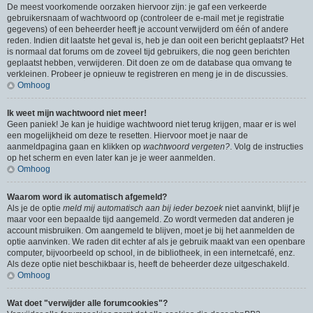
De meest voorkomende oorzaken hiervoor zijn: je gaf een verkeerde
gebruikersnaam of wachtwoord op (controleer de e-mail met je registratie
gegevens) of een beheerder heeft je account verwijderd om één of andere
reden. Indien dit laatste het geval is, heb je dan ooit een bericht geplaatst? Het
is normaal dat forums om de zoveel tijd gebruikers, die nog geen berichten
geplaatst hebben, verwijderen. Dit doen ze om de database qua omvang te
verkleinen. Probeer je opnieuw te registreren en meng je in de discussies.
Omhoog
Ik weet mijn wachtwoord niet meer!
Geen paniek! Je kan je huidige wachtwoord niet terug krijgen, maar er is wel
een mogelijkheid om deze te resetten. Hiervoor moet je naar de
aanmeldpagina gaan en klikken op
wachtwoord vergeten?
. Volg de instructies
op het scherm en even later kan je je weer aanmelden.
Omhoog
Waarom word ik automatisch afgemeld?
Als je de optie
meld mij automatisch aan bij ieder bezoek
niet aanvinkt, blijf je
maar voor een bepaalde tijd aangemeld. Zo wordt vermeden dat anderen je
account misbruiken. Om aangemeld te blijven, moet je bij het aanmelden de
optie aanvinken. We raden dit echter af als je gebruik maakt van een openbare
computer, bijvoorbeeld op school, in de bibliotheek, in een internetcafé, enz.
Als deze optie niet beschikbaar is, heeft de beheerder deze uitgeschakeld.
Omhoog
Wat doet "verwijder alle forumcookies"?