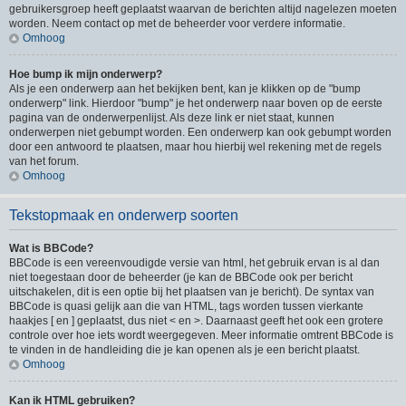
gebruikersgroep heeft geplaatst waarvan de berichten altijd nagelezen moeten
worden. Neem contact op met de beheerder voor verdere informatie.
Omhoog
Hoe bump ik mijn onderwerp?
Als je een onderwerp aan het bekijken bent, kan je klikken op de "bump
onderwerp" link. Hierdoor "bump" je het onderwerp naar boven op de eerste
pagina van de onderwerpenlijst. Als deze link er niet staat, kunnen
onderwerpen niet gebumpt worden. Een onderwerp kan ook gebumpt worden
door een antwoord te plaatsen, maar hou hierbij wel rekening met de regels
van het forum.
Omhoog
Tekstopmaak en onderwerp soorten
Wat is BBCode?
BBCode is een vereenvoudigde versie van html, het gebruik ervan is al dan
niet toegestaan door de beheerder (je kan de BBCode ook per bericht
uitschakelen, dit is een optie bij het plaatsen van je bericht). De syntax van
BBCode is quasi gelijk aan die van HTML, tags worden tussen vierkante
haakjes [ en ] geplaatst, dus niet < en >. Daarnaast geeft het ook een grotere
controle over hoe iets wordt weergegeven. Meer informatie omtrent BBCode is
te vinden in de handleiding die je kan openen als je een bericht plaatst.
Omhoog
Kan ik HTML gebruiken?