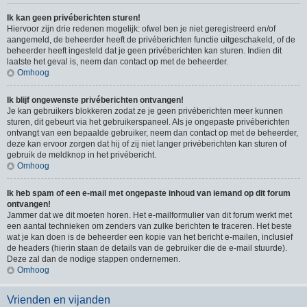
Ik kan geen privéberichten sturen!
Hiervoor zijn drie redenen mogelijk: ofwel ben je niet geregistreerd en/of
aangemeld, de beheerder heeft de privéberichten functie uitgeschakeld, of de
beheerder heeft ingesteld dat je geen privéberichten kan sturen. Indien dit
laatste het geval is, neem dan contact op met de beheerder.
Omhoog
Ik blijf ongewenste privéberichten ontvangen!
Je kan gebruikers blokkeren zodat ze je geen privéberichten meer kunnen
sturen, dit gebeurt via het gebruikerspaneel. Als je ongepaste privéberichten
ontvangt van een bepaalde gebruiker, neem dan contact op met de beheerder,
deze kan ervoor zorgen dat hij of zij niet langer privéberichten kan sturen of
gebruik de meldknop in het privébericht.
Omhoog
Ik heb spam of een e-mail met ongepaste inhoud van iemand op dit forum
ontvangen!
Jammer dat we dit moeten horen. Het e-mailformulier van dit forum werkt met
een aantal technieken om zenders van zulke berichten te traceren. Het beste
wat je kan doen is de beheerder een kopie van het bericht e-mailen, inclusief
de headers (hierin staan de details van de gebruiker die de e-mail stuurde).
Deze zal dan de nodige stappen ondernemen.
Omhoog
Vrienden en vijanden