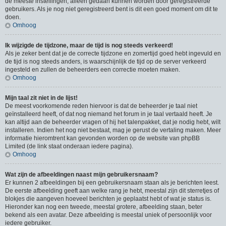
de meeste instellingen, alleen gedaan kunnen worden door geregistreerde
gebruikers. Als je nog niet geregistreerd bent is dit een goed moment om dit te
doen.
Omhoog
Ik wijzigde de tijdzone, maar de tijd is nog steeds verkeerd!
Als je zeker bent dat je de correcte tijdzone en zomertijd goed hebt ingevuld en
de tijd is nog steeds anders, is waarschijnlijk de tijd op de server verkeerd
ingesteld en zullen de beheerders een correctie moeten maken.
Omhoog
Mijn taal zit niet in de lijst!
De meest voorkomende reden hiervoor is dat de beheerder je taal niet
geïnstalleerd heeft, of dat nog niemand het forum in je taal vertaald heeft. Je
kan altijd aan de beheerder vragen of hij het talenpakket, dat je nodig hebt, wilt
installeren. Indien het nog niet bestaat, mag je gerust de vertaling maken. Meer
informatie hieromtrent kan gevonden worden op de website van phpBB
Limited (de link staat onderaan iedere pagina).
Omhoog
Wat zijn de afbeeldingen naast mijn gebruikersnaam?
Er kunnen 2 afbeeldingen bij een gebruikersnaam staan als je berichten leest.
De eerste afbeelding geeft aan welke rang je hebt, meestal zijn dit sterretjes of
blokjes die aangeven hoeveel berichten je geplaatst hebt of wat je status is.
Hieronder kan nog een tweede, meestal grotere, afbeelding staan, beter
bekend als een avatar. Deze afbeelding is meestal uniek of persoonlijk voor
iedere gebruiker.