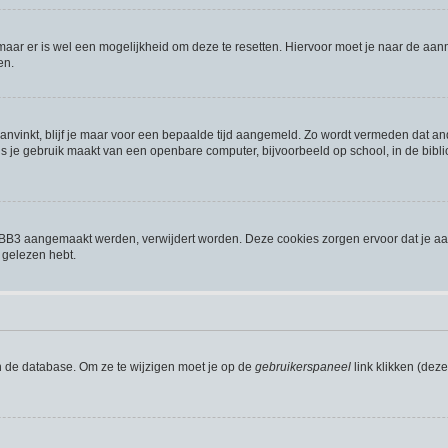
 maar er is wel een mogelijkheid om deze te resetten. Hiervoor moet je naar de a
en.
aanvinkt, blijf je maar voor een bepaalde tijd aangemeld. Zo wordt vermeden dat a
s je gebruik maakt van een openbare computer, bijvoorbeeld op school, in de biblio
phpBB3 aangemaakt werden, verwijdert worden. Deze cookies zorgen ervoor dat je a
 gelezen hebt.
n de database. Om ze te wijzigen moet je op de
gebruikerspaneel
link klikken (dez