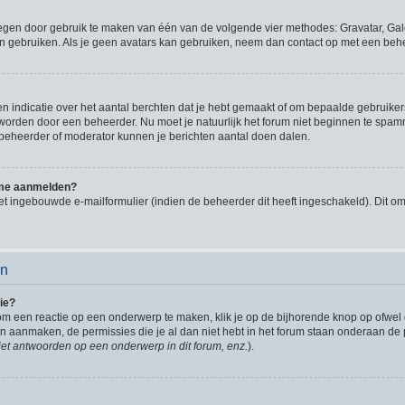
oegen door gebruik te maken van één van de volgende vier methodes: Gravatar, Gale
n gebruiken. Als je geen avatars kan gebruiken, neem dan contact op met een behe
indicatie over het aantal berchten dat je hebt gemaakt of om bepaalde gebruikers 
d worden door een beheerder. Nu moet je natuurlijk het forum niet beginnen te sp
en beheerder of moderator kunnen je berichten aantal doen dalen.
k me aanmelden?
t ingebouwde e-mailformulier (indien de beheerder dit heeft ingeschakeld). Dit o
en
ie?
om een reactie op een onderwerp te maken, klik je op de bijhorende knop op ofwe
an aanmaken, de permissies die je al dan niet hebt in het forum staan onderaan de
et antwoorden op een onderwerp in dit forum, enz.
).