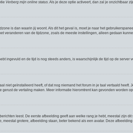
ptie
Verberg mijn online status
. Als je deze optie activeert, dan zal je onzichtbaar
jdzone is dan waarin jij woont. Als dit het geval is, moet je naar het gebruikerspan
t veranderen van de tijdzone, zoals de meeste instellingen, alleen gedaan kunnen
hebt ingevuld en de tijd is nog steeds anders, is waarschijnlijk de tijd op de serve
niet geïnstalleerd heeft, of dat nog niemand het forum in je taal vertaald heeft. J
mag je gerust de vertaling maken. Meer informatie hieromtrent kan gevonden worden 
richten leest. De eerste afbeelding geeft aan welke rang je hebt, meestal zijn dit 
e, meestal grotere, afbeelding staan, beter bekend als een avatar. Deze afbeelding 