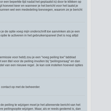
r een beperkte tijd nadat het geplaatst is) door te klikken op
gt hoeveel keer en wanneer je het bericht voor het laatst je
Zij kunnen wel een mededeling toevoegen, waarom ze je bericht
n je de optie
voeg mijn onderschrift toe
aanvinken als je een
ptie te activeren in het gebruikerspaneel (het is nog altijd
rmissie voor hebt) zou je een "voeg peiling toe" tabblad
een titel voor de peiling invullen bij "peilingsvraag" en dan
ddel van een nieuwe regel. Je kan ook instellen hoeveel opties
n contact op met de beheerder.
 peiling te wijzigen moet je het allereerste bericht van het
e peilingsoptie wijzigen. Maar, als er reeds gestemd is, dan