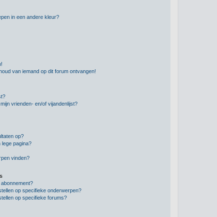
pen in een andere kleur?
n!
nhoud van iemand op dit forum ontvangen!
st?
ijn vrienden- en/of vijandenlijst?
ltaten op?
 lege pagina?
erpen vinden?
s
en abonnement?
stellen op specifieke onderwerpen?
tellen op specifieke forums?