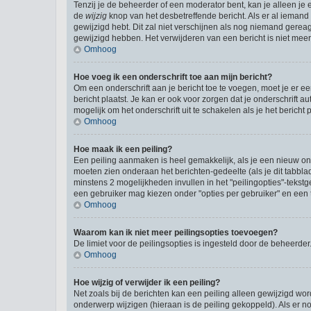
Tenzij je de beheerder of een moderator bent, kan je alleen je 
de
wijzig
knop van het desbetreffende bericht. Als er al iemand o
gewijzigd hebt. Dit zal niet verschijnen als nog niemand gere
gewijzigd hebben. Het verwijderen van een bericht is niet mee
Omhoog
Hoe voeg ik een onderschrift toe aan mijn bericht?
Om een onderschrift aan je bericht toe te voegen, moet je er ee
bericht plaatst. Je kan er ook voor zorgen dat je onderschrift a
mogelijk om het onderschrift uit te schakelen als je het bericht p
Omhoog
Hoe maak ik een peiling?
Een peiling aanmaken is heel gemakkelijk, als je een nieuw ond
moeten zien onderaan het berichten-gedeelte (als je dit tabblad 
minstens 2 mogelijkheden invullen in het "peilingopties"-tekst
een gebruiker mag kiezen onder "opties per gebruiker" en een ti
Omhoog
Waarom kan ik niet meer peilingsopties toevoegen?
De limiet voor de peilingsopties is ingesteld door de beheerde
Omhoog
Hoe wijzig of verwijder ik een peiling?
Net zoals bij de berichten kan een peiling alleen gewijzigd wo
onderwerp wijzigen (hieraan is de peiling gekoppeld). Als er n