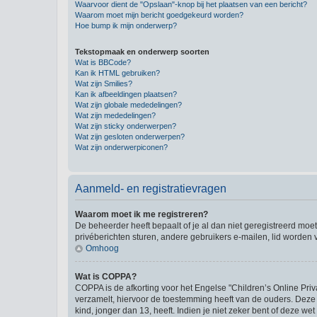
Waarvoor dient de "Opslaan"-knop bij het plaatsen van een bericht?
Waarom moet mijn bericht goedgekeurd worden?
Hoe bump ik mijn onderwerp?
Tekstopmaak en onderwerp soorten
Wat is BBCode?
Kan ik HTML gebruiken?
Wat zijn Smilies?
Kan ik afbeeldingen plaatsen?
Wat zijn globale mededelingen?
Wat zijn mededelingen?
Wat zijn sticky onderwerpen?
Wat zijn gesloten onderwerpen?
Wat zijn onderwerpiconen?
Aanmeld- en registratievragen
Waarom moet ik me registreren?
De beheerder heeft bepaalt of je al dan niet geregistreerd moet
privéberichten sturen, andere gebruikers e-mailen, lid worden
Omhoog
Wat is COPPA?
COPPA is de afkorting voor het Engelse "Children’s Online Priv
verzamelt, hiervoor de toestemming heeft van de ouders. Deze
kind, jonger dan 13, heeft. Indien je niet zeker bent of deze w