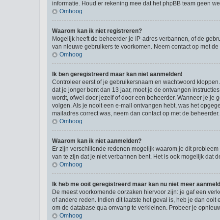
informatie. Houd er rekening mee dat het phpBB team geen wette
Omhoog
Waarom kan ik niet registreren?
Mogelijk heeft de beheerder je IP-adres verbannen, of de gebru
van nieuwe gebruikers te voorkomen. Neem contact op met de 
Omhoog
Ik ben geregistreerd maar kan niet aanmelden!
Controleer eerst of je gebruikersnaam en wachtwoord kloppen. I
dat je jonger bent dan 13 jaar, moet je de ontvangen instructi
wordt, ofwel door jezelf of door een beheerder. Wanneer je je 
volgen. Als je nooit een e-mail ontvangen hebt, was het opgege
mailadres correct was, neem dan contact op met de beheerder.
Omhoog
Waarom kan ik niet aanmelden?
Er zijn verschillende redenen mogelijk waarom je dit probleem
van te zijn dat je niet verbannen bent. Het is ook mogelijk dat
Omhoog
Ik heb me ooit geregistreerd maar kan nu niet meer aanmel
De meest voorkomende oorzaken hiervoor zijn: je gaf een verk
of andere reden. Indien dit laatste het geval is, heb je dan oo
om de database qua omvang te verkleinen. Probeer je opnieuw t
Omhoog