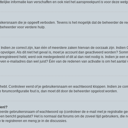
lijke informatie kan verschaffen en ook niet het aanspreekpunt is voor deze wetgev
ikersnaam die je opgeeft verboden. Tevens is het mogelijk dat de beheerder de regi
beheerder voor verdere hulp.
ndien ze correct zijn, kan één of meerdere zaken hiervan de oorzaak zijn. Indien C
es opvolgen. Als dit niet het geval is, moet je account dan geactiveerd worden? S
geregistreerd hebt, werd ook medegedeeld of dit al dan niet nodig is. Indien je een
ven e-mailadres dan wel juist? Één van de redenen van activatie is om het aantal va
 hebt. Controleer eerst of je gebruikersnaam en wachtwoord kloppen. Indien ze cor
 de forumconfiguratie fout is, dan moet dit door de beheerder opgelost worden.
den!?
eerde gebruikersnaam of wachtwoord op (controleer de e-mail met je registratie g
it een bericht geplaatst? Het is normaal dat forums om de zoveel tijd gebruikers, di
e registreren en meng je in de discussies.