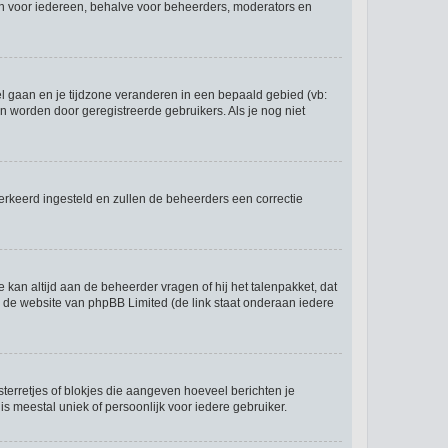
 zijn voor iedereen, behalve voor beheerders, moderators en
eel gaan en je tijdzone veranderen in een bepaald gebied (vb:
 worden door geregistreerde gebruikers. Als je nog niet
r verkeerd ingesteld en zullen de beheerders een correctie
e kan altijd aan de beheerder vragen of hij het talenpakket, dat
op de website van phpBB Limited (de link staat onderaan iedere
sterretjes of blokjes die aangeven hoeveel berichten je
is meestal uniek of persoonlijk voor iedere gebruiker.