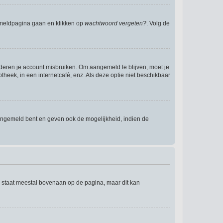
anmeldpagina gaan en klikken op
wachtwoord vergeten?
. Volg de
nderen je account misbruiken. Om aangemeld te blijven, moet je
theek, in een internetcafé, enz. Als deze optie niet beschikbaar
angemeld bent en geven ook de mogelijkheid, indien de
e staat meestal bovenaan op de pagina, maar dit kan