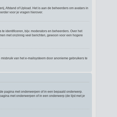
rij, Afstand of Upload. Het is aan de beheerders om avatars in
erder voor je vragen hierover.
te identificeren, bijv. moderators en beheerders. Over het
ammen met onzinnig veel berichten, gewoon voor een hogere
m misbruik van het e-mailsysteem door anonieme gebruikers te
l de pagina met onderwerpen of in een bepaald onderwerp.
 pagina met onderwerpen of in een onderwerp (de lijst met
je