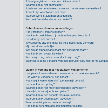
Ik ben geregistreerd maar kan niet aanmelden!
Waarom kan ik niet aanmelden?
Ik heb me ooit geregistreerd maar kan nu niet meer aanmelden!?
Ik weet mijn wachtwoord niet meer!
Waarom word ik automatisch afgemeld?
Wat doet "verwijder alle forumcookies"?
Gebruikersvoorkeuren en instellingen
Hoe verander ik mijn instellingen?
Hoe kan ik onzichtbaar zijn in de online gebruikers lijst?
De tijden zijn niet correct!
Ik wijzigde de tijdzone, maar de tijd is nog steeds verkeerd!
Mijn taal zit niet in de lijst!
Wat zijn de afbeeldingen naast mijn gebruikersnaam?
Hoe kan ik een avatar instellen?
Wat is mijn rang en hoe verander ik mijn rang?
Wanneer ik op de e-maillink van een gebruiker klik, moet ik me aanme
Vragen in verband met het plaatsen van berichten
Hoe plaats ik een onderwerp in een forum of maak een reactie?
Hoe wijzig of verwijder ik een bericht?
Hoe voeg ik een onderschrift toe aan mijn bericht?
Hoe maak ik een peiling?
Waarom kan ik niet meer peilingsopties toevoegen?
Hoe wijzig of verwijder ik een peiling?
Waarom kan ik een bepaald forum niet openen?
Waarom kan ik geen bijlagen toevoegen?
Waarom ontving ik een waarschuwing?
Hoe kan ik berichten aan een moderator melden?