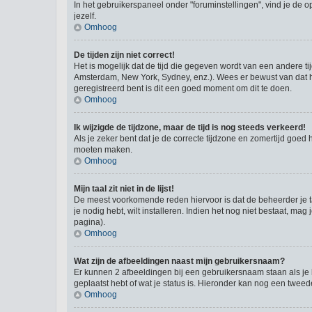
In het gebruikerspaneel onder "foruminstellingen", vind je de o
jezelf.
Omhoog
De tijden zijn niet correct!
Het is mogelijk dat de tijd die gegeven wordt van een andere ti
Amsterdam, New York, Sydney, enz.). Wees er bewust van dat he
geregistreerd bent is dit een goed moment om dit te doen.
Omhoog
Ik wijzigde de tijdzone, maar de tijd is nog steeds verkeerd!
Als je zeker bent dat je de correcte tijdzone en zomertijd goed 
moeten maken.
Omhoog
Mijn taal zit niet in de lijst!
De meest voorkomende reden hiervoor is dat de beheerder je taal 
je nodig hebt, wilt installeren. Indien het nog niet bestaat, 
pagina).
Omhoog
Wat zijn de afbeeldingen naast mijn gebruikersnaam?
Er kunnen 2 afbeeldingen bij een gebruikersnaam staan als je be
geplaatst hebt of wat je status is. Hieronder kan nog een tweed
Omhoog