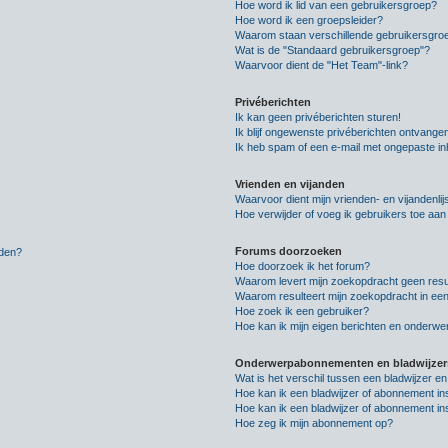
Hoe word ik lid van een gebruikersgroep?
Hoe word ik een groepsleider?
Waarom staan verschillende gebruikersgroe
Wat is de "Standaard gebruikersgroep"?
Waarvoor dient de "Het Team"-link?
Privéberichten
Ik kan geen privéberichten sturen!
Ik blijf ongewenste privéberichten ontvange
Ik heb spam of een e-mail met ongepaste i
Vrienden en vijanden
Waarvoor dient mijn vrienden- en vijandenlij
Hoe verwijder of voeg ik gebruikers toe aan m
Forums doorzoeken
lden?
Hoe doorzoek ik het forum?
Waarom levert mijn zoekopdracht geen resu
Waarom resulteert mijn zoekopdracht in een
Hoe zoek ik een gebruiker?
Hoe kan ik mijn eigen berichten en onderw
Onderwerpabonnementen en bladwijzer
Wat is het verschil tussen een bladwijzer 
Hoe kan ik een bladwijzer of abonnement in
Hoe kan ik een bladwijzer of abonnement ins
Hoe zeg ik mijn abonnement op?