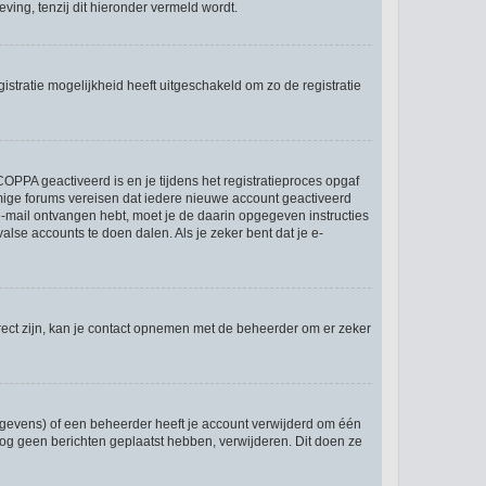
ing, tenzij dit hieronder vermeld wordt.
stratie mogelijkheid heeft uitgeschakeld om zo de registratie
OPPA geactiveerd is en je tijdens het registratieproces opgaf
ommige forums vereisen dat iedere nieuwe account geactiveerd
 e-mail ontvangen hebt, moet je de daarin opgegeven instructies
lse accounts te doen dalen. Als je zeker bent dat je e-
rect zijn, kan je contact opnemen met de beheerder om er zeker
egevens) of een beheerder heeft je account verwijderd om één
e nog geen berichten geplaatst hebben, verwijderen. Dit doen ze