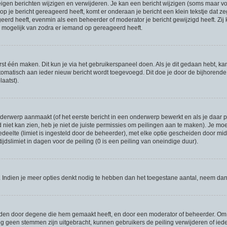
eigen berichten wijzigen en verwijderen. Je kan een bericht wijzigen (soms maar voo
p je bericht gereageerd heeft, komt er onderaan je bericht een klein tekstje dat ze
ageerd heeft, evenmin als een beheerder of moderator je bericht gewijzigd heeft. 
r mogelijk van zodra er iemand op gereageerd heeft.
rst één maken. Dit kun je via het gebruikerspaneel doen. Als je dit gedaan hebt, ka
utomatisch aan ieder nieuw bericht wordt toegevoegd. Dit doe je door de bijhorende o
laatst).
erwerp aanmaakt (of het eerste bericht in een onderwerp bewerkt en als je daar pe
niet kan zien, heb je niet de juiste permissies om peilingen aan te maken). Je moet 
gedeelte (limiet is ingesteld door de beheerder), met elke optie gescheiden door mi
jdslimiet in dagen voor de peiling (0 is een peiling van oneindige duur).
r. Indien je meer opties denkt nodig te hebben dan het toegestane aantal, neem da
rden door degene die hem gemaakt heeft, en door een moderator of beheerder. Om de
og geen stemmen zijn uitgebracht, kunnen gebruikers de peiling verwijderen of ieder