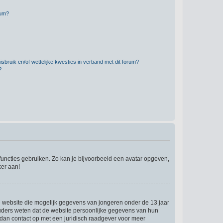
rum?
bruik en/of wettelijke kwesties in verband met dit forum?
?
 functies gebruiken. Zo kan je bijvoorbeeld een avatar opgeven,
ker aan!
re website die mogelijk gegevens van jongeren onder de 13 jaar
ouders weten dat de website persoonlijke gegevens van hun
em dan contact op met een juridisch raadgever voor meer