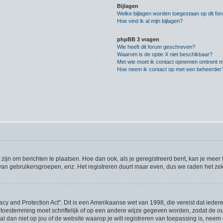
Bijlagen
Welke bijlagen worden toegestaan op dit fo
Hoe vind ik al mijn bijlagen?
phpBB 3 vragen
Wie heeft dit forum geschreven?
Waarom is de optie X niet beschikbaar?
Met wie moet ik contact opnemen omtrent mis
Hoe neem ik contact op met een beheerder
 zijn om berichten te plaatsen. Hoe dan ook, als je geregistreerd bent, kan je meer
 van gebruikersgroepen, enz. Het registreren duurt maar even, dus we raden het ze
acy and Protection Act". Dit is een Amerikaanse wet van 1998, die vereist dat iede
 toestemming moet schriftelijk of op een andere wijze gegeven worden, zodat de 
et al dan niet op jou of de website waarop je wilt registreren van toepassing is, ne