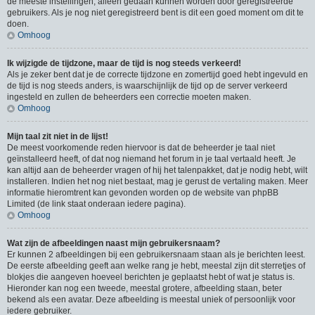
de meeste instellingen, alleen gedaan kunnen worden door geregistreerde
gebruikers. Als je nog niet geregistreerd bent is dit een goed moment om dit te
doen.
Omhoog
Ik wijzigde de tijdzone, maar de tijd is nog steeds verkeerd!
Als je zeker bent dat je de correcte tijdzone en zomertijd goed hebt ingevuld en
de tijd is nog steeds anders, is waarschijnlijk de tijd op de server verkeerd
ingesteld en zullen de beheerders een correctie moeten maken.
Omhoog
Mijn taal zit niet in de lijst!
De meest voorkomende reden hiervoor is dat de beheerder je taal niet
geïnstalleerd heeft, of dat nog niemand het forum in je taal vertaald heeft. Je
kan altijd aan de beheerder vragen of hij het talenpakket, dat je nodig hebt, wilt
installeren. Indien het nog niet bestaat, mag je gerust de vertaling maken. Meer
informatie hieromtrent kan gevonden worden op de website van phpBB
Limited (de link staat onderaan iedere pagina).
Omhoog
Wat zijn de afbeeldingen naast mijn gebruikersnaam?
Er kunnen 2 afbeeldingen bij een gebruikersnaam staan als je berichten leest.
De eerste afbeelding geeft aan welke rang je hebt, meestal zijn dit sterretjes of
blokjes die aangeven hoeveel berichten je geplaatst hebt of wat je status is.
Hieronder kan nog een tweede, meestal grotere, afbeelding staan, beter
bekend als een avatar. Deze afbeelding is meestal uniek of persoonlijk voor
iedere gebruiker.