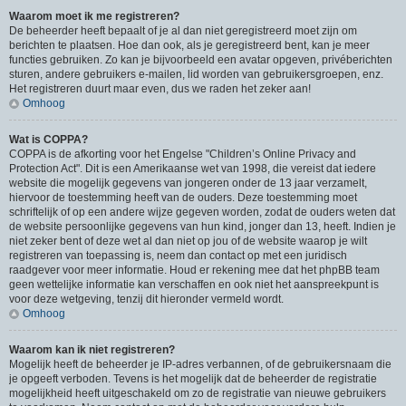
Waarom moet ik me registreren?
De beheerder heeft bepaalt of je al dan niet geregistreerd moet zijn om
berichten te plaatsen. Hoe dan ook, als je geregistreerd bent, kan je meer
functies gebruiken. Zo kan je bijvoorbeeld een avatar opgeven, privéberichten
sturen, andere gebruikers e-mailen, lid worden van gebruikersgroepen, enz.
Het registreren duurt maar even, dus we raden het zeker aan!
Omhoog
Wat is COPPA?
COPPA is de afkorting voor het Engelse "Children’s Online Privacy and
Protection Act". Dit is een Amerikaanse wet van 1998, die vereist dat iedere
website die mogelijk gegevens van jongeren onder de 13 jaar verzamelt,
hiervoor de toestemming heeft van de ouders. Deze toestemming moet
schriftelijk of op een andere wijze gegeven worden, zodat de ouders weten dat
de website persoonlijke gegevens van hun kind, jonger dan 13, heeft. Indien je
niet zeker bent of deze wet al dan niet op jou of de website waarop je wilt
registreren van toepassing is, neem dan contact op met een juridisch
raadgever voor meer informatie. Houd er rekening mee dat het phpBB team
geen wettelijke informatie kan verschaffen en ook niet het aanspreekpunt is
voor deze wetgeving, tenzij dit hieronder vermeld wordt.
Omhoog
Waarom kan ik niet registreren?
Mogelijk heeft de beheerder je IP-adres verbannen, of de gebruikersnaam die
je opgeeft verboden. Tevens is het mogelijk dat de beheerder de registratie
mogelijkheid heeft uitgeschakeld om zo de registratie van nieuwe gebruikers