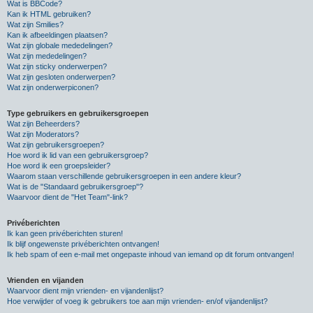
Wat is BBCode?
Kan ik HTML gebruiken?
Wat zijn Smilies?
Kan ik afbeeldingen plaatsen?
Wat zijn globale mededelingen?
Wat zijn mededelingen?
Wat zijn sticky onderwerpen?
Wat zijn gesloten onderwerpen?
Wat zijn onderwerpiconen?
Type gebruikers en gebruikersgroepen
Wat zijn Beheerders?
Wat zijn Moderators?
Wat zijn gebruikersgroepen?
Hoe word ik lid van een gebruikersgroep?
Hoe word ik een groepsleider?
Waarom staan verschillende gebruikersgroepen in een andere kleur?
Wat is de "Standaard gebruikersgroep"?
Waarvoor dient de "Het Team"-link?
Privéberichten
Ik kan geen privéberichten sturen!
Ik blijf ongewenste privéberichten ontvangen!
Ik heb spam of een e-mail met ongepaste inhoud van iemand op dit forum ontvangen!
Vrienden en vijanden
Waarvoor dient mijn vrienden- en vijandenlijst?
Hoe verwijder of voeg ik gebruikers toe aan mijn vrienden- en/of vijandenlijst?