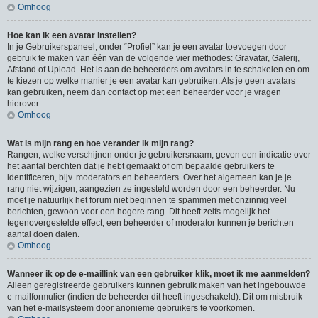
Omhoog
Hoe kan ik een avatar instellen?
In je Gebruikerspaneel, onder “Profiel” kan je een avatar toevoegen door
gebruik te maken van één van de volgende vier methodes: Gravatar, Galerij,
Afstand of Upload. Het is aan de beheerders om avatars in te schakelen en om
te kiezen op welke manier je een avatar kan gebruiken. Als je geen avatars
kan gebruiken, neem dan contact op met een beheerder voor je vragen
hierover.
Omhoog
Wat is mijn rang en hoe verander ik mijn rang?
Rangen, welke verschijnen onder je gebruikersnaam, geven een indicatie over
het aantal berchten dat je hebt gemaakt of om bepaalde gebruikers te
identificeren, bijv. moderators en beheerders. Over het algemeen kan je je
rang niet wijzigen, aangezien ze ingesteld worden door een beheerder. Nu
moet je natuurlijk het forum niet beginnen te spammen met onzinnig veel
berichten, gewoon voor een hogere rang. Dit heeft zelfs mogelijk het
tegenovergestelde effect, een beheerder of moderator kunnen je berichten
aantal doen dalen.
Omhoog
Wanneer ik op de e-maillink van een gebruiker klik, moet ik me aanmelden?
Alleen geregistreerde gebruikers kunnen gebruik maken van het ingebouwde
e-mailformulier (indien de beheerder dit heeft ingeschakeld). Dit om misbruik
van het e-mailsysteem door anonieme gebruikers te voorkomen.