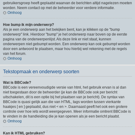
gebruikersgroep heeft geplaatst waarvan de berichten altijd nagelezen moeten
worden. Neem contact op met de beheerder voor verdere informatie.
Omhoog
Hoe bump ik mijn onderwerp?
Als je een onderwerp aan het bekijken bent, kan je klikken op de "bump
onderwerp" link. Hierdoor "bump" je het onderwerp naar boven op de eerste
pagina van de onderwerpenlijst. Als deze link er niet staat, kunnen
onderwerpen niet gebumpt worden. Een onderwerp kan ook gebumpt worden
door een antwoord te plaatsen, maar hou hierbij wel rekening met de regels
van het forum.
Omhoog
Tekstopmaak en onderwerp soorten
Wat is BBCode?
BBCode is een vereenvoudigde versie van html, het gebruik ervan is al dan
niet toegestaan door de beheerder (je kan de BBCode ook per bericht
uitschakelen, dit is een optie bij het plaatsen van je bericht). De syntax van
BBCode is quasi gelijk aan die van HTML, tags worden tussen vierkante
haakjes [ en ] geplaatst, dus niet < en >. Daarnaast geeft het ook een grotere
controle over hoe iets wordt weergegeven. Meer informatie omtrent BBCode is
te vinden in de handleiding die je kan openen als je een bericht plaatst.
Omhoog
Kan ik HTML gebruiken?