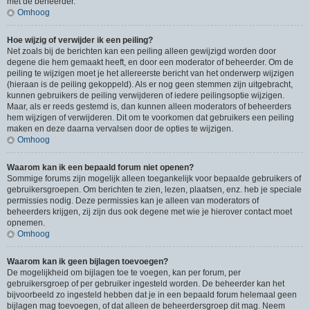
met de beheerder.
Omhoog
Hoe wijzig of verwijder ik een peiling?
Net zoals bij de berichten kan een peiling alleen gewijzigd worden door
degene die hem gemaakt heeft, en door een moderator of beheerder. Om de
peiling te wijzigen moet je het allereerste bericht van het onderwerp wijzigen
(hieraan is de peiling gekoppeld). Als er nog geen stemmen zijn uitgebracht,
kunnen gebruikers de peiling verwijderen of iedere peilingsoptie wijzigen.
Maar, als er reeds gestemd is, dan kunnen alleen moderators of beheerders
hem wijzigen of verwijderen. Dit om te voorkomen dat gebruikers een peiling
maken en deze daarna vervalsen door de opties te wijzigen.
Omhoog
Waarom kan ik een bepaald forum niet openen?
Sommige forums zijn mogelijk alleen toegankelijk voor bepaalde gebruikers of
gebruikersgroepen. Om berichten te zien, lezen, plaatsen, enz. heb je speciale
permissies nodig. Deze permissies kan je alleen van moderators of
beheerders krijgen, zij zijn dus ook degene met wie je hierover contact moet
opnemen.
Omhoog
Waarom kan ik geen bijlagen toevoegen?
De mogelijkheid om bijlagen toe te voegen, kan per forum, per
gebruikersgroep of per gebruiker ingesteld worden. De beheerder kan het
bijvoorbeeld zo ingesteld hebben dat je in een bepaald forum helemaal geen
bijlagen mag toevoegen, of dat alleen de beheerdersgroep dit mag. Neem