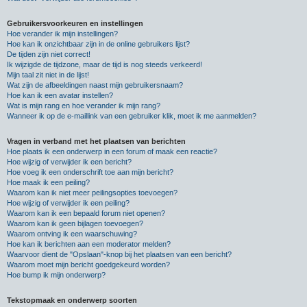
Gebruikersvoorkeuren en instellingen
Hoe verander ik mijn instellingen?
Hoe kan ik onzichtbaar zijn in de online gebruikers lijst?
De tijden zijn niet correct!
Ik wijzigde de tijdzone, maar de tijd is nog steeds verkeerd!
Mijn taal zit niet in de lijst!
Wat zijn de afbeeldingen naast mijn gebruikersnaam?
Hoe kan ik een avatar instellen?
Wat is mijn rang en hoe verander ik mijn rang?
Wanneer ik op de e-maillink van een gebruiker klik, moet ik me aanmelden?
Vragen in verband met het plaatsen van berichten
Hoe plaats ik een onderwerp in een forum of maak een reactie?
Hoe wijzig of verwijder ik een bericht?
Hoe voeg ik een onderschrift toe aan mijn bericht?
Hoe maak ik een peiling?
Waarom kan ik niet meer peilingsopties toevoegen?
Hoe wijzig of verwijder ik een peiling?
Waarom kan ik een bepaald forum niet openen?
Waarom kan ik geen bijlagen toevoegen?
Waarom ontving ik een waarschuwing?
Hoe kan ik berichten aan een moderator melden?
Waarvoor dient de "Opslaan"-knop bij het plaatsen van een bericht?
Waarom moet mijn bericht goedgekeurd worden?
Hoe bump ik mijn onderwerp?
Tekstopmaak en onderwerp soorten