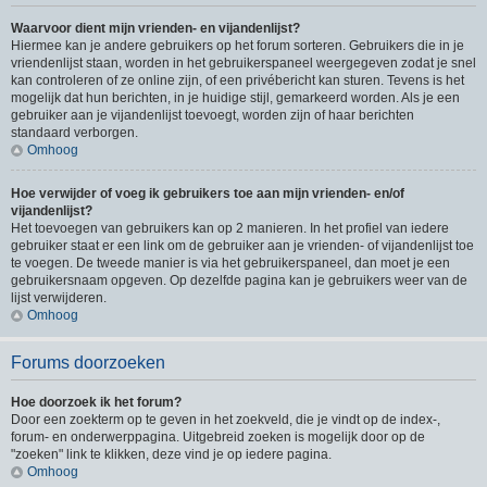
Waarvoor dient mijn vrienden- en vijandenlijst?
Hiermee kan je andere gebruikers op het forum sorteren. Gebruikers die in je
vriendenlijst staan, worden in het gebruikerspaneel weergegeven zodat je snel
kan controleren of ze online zijn, of een privébericht kan sturen. Tevens is het
mogelijk dat hun berichten, in je huidige stijl, gemarkeerd worden. Als je een
gebruiker aan je vijandenlijst toevoegt, worden zijn of haar berichten
standaard verborgen.
Omhoog
Hoe verwijder of voeg ik gebruikers toe aan mijn vrienden- en/of
vijandenlijst?
Het toevoegen van gebruikers kan op 2 manieren. In het profiel van iedere
gebruiker staat er een link om de gebruiker aan je vrienden- of vijandenlijst toe
te voegen. De tweede manier is via het gebruikerspaneel, dan moet je een
gebruikersnaam opgeven. Op dezelfde pagina kan je gebruikers weer van de
lijst verwijderen.
Omhoog
Forums doorzoeken
Hoe doorzoek ik het forum?
Door een zoekterm op te geven in het zoekveld, die je vindt op de index-,
forum- en onderwerppagina. Uitgebreid zoeken is mogelijk door op de
"zoeken" link te klikken, deze vind je op iedere pagina.
Omhoog