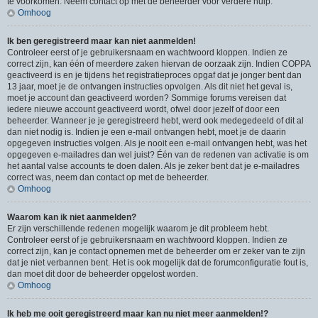
te voorkomen. Neem contact op met de beheerder voor verdere hulp.
Omhoog
Ik ben geregistreerd maar kan niet aanmelden!
Controleer eerst of je gebruikersnaam en wachtwoord kloppen. Indien ze
correct zijn, kan één of meerdere zaken hiervan de oorzaak zijn. Indien COPPA
geactiveerd is en je tijdens het registratieproces opgaf dat je jonger bent dan
13 jaar, moet je de ontvangen instructies opvolgen. Als dit niet het geval is,
moet je account dan geactiveerd worden? Sommige forums vereisen dat
iedere nieuwe account geactiveerd wordt, ofwel door jezelf of door een
beheerder. Wanneer je je geregistreerd hebt, werd ook medegedeeld of dit al
dan niet nodig is. Indien je een e-mail ontvangen hebt, moet je de daarin
opgegeven instructies volgen. Als je nooit een e-mail ontvangen hebt, was het
opgegeven e-mailadres dan wel juist? Één van de redenen van activatie is om
het aantal valse accounts te doen dalen. Als je zeker bent dat je e-mailadres
correct was, neem dan contact op met de beheerder.
Omhoog
Waarom kan ik niet aanmelden?
Er zijn verschillende redenen mogelijk waarom je dit probleem hebt.
Controleer eerst of je gebruikersnaam en wachtwoord kloppen. Indien ze
correct zijn, kan je contact opnemen met de beheerder om er zeker van te zijn
dat je niet verbannen bent. Het is ook mogelijk dat de forumconfiguratie fout is,
dan moet dit door de beheerder opgelost worden.
Omhoog
Ik heb me ooit geregistreerd maar kan nu niet meer aanmelden!?