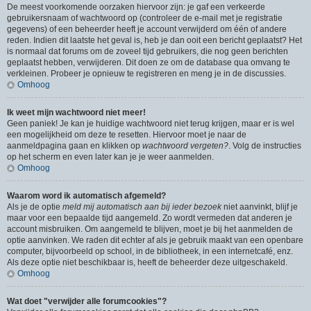
De meest voorkomende oorzaken hiervoor zijn: je gaf een verkeerde
gebruikersnaam of wachtwoord op (controleer de e-mail met je registratie
gegevens) of een beheerder heeft je account verwijderd om één of andere
reden. Indien dit laatste het geval is, heb je dan ooit een bericht geplaatst? Het
is normaal dat forums om de zoveel tijd gebruikers, die nog geen berichten
geplaatst hebben, verwijderen. Dit doen ze om de database qua omvang te
verkleinen. Probeer je opnieuw te registreren en meng je in de discussies.
Omhoog
Ik weet mijn wachtwoord niet meer!
Geen paniek! Je kan je huidige wachtwoord niet terug krijgen, maar er is wel
een mogelijkheid om deze te resetten. Hiervoor moet je naar de
aanmeldpagina gaan en klikken op
wachtwoord vergeten?
. Volg de instructies
op het scherm en even later kan je je weer aanmelden.
Omhoog
Waarom word ik automatisch afgemeld?
Als je de optie
meld mij automatisch aan bij ieder bezoek
niet aanvinkt, blijf je
maar voor een bepaalde tijd aangemeld. Zo wordt vermeden dat anderen je
account misbruiken. Om aangemeld te blijven, moet je bij het aanmelden de
optie aanvinken. We raden dit echter af als je gebruik maakt van een openbare
computer, bijvoorbeeld op school, in de bibliotheek, in een internetcafé, enz.
Als deze optie niet beschikbaar is, heeft de beheerder deze uitgeschakeld.
Omhoog
Wat doet "verwijder alle forumcookies"?