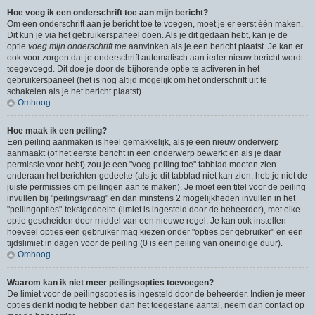
Hoe voeg ik een onderschrift toe aan mijn bericht?
Om een onderschrift aan je bericht toe te voegen, moet je er eerst één maken.
Dit kun je via het gebruikerspaneel doen. Als je dit gedaan hebt, kan je de
optie
voeg mijn onderschrift toe
aanvinken als je een bericht plaatst. Je kan er
ook voor zorgen dat je onderschrift automatisch aan ieder nieuw bericht wordt
toegevoegd. Dit doe je door de bijhorende optie te activeren in het
gebruikerspaneel (het is nog altijd mogelijk om het onderschrift uit te
schakelen als je het bericht plaatst).
Omhoog
Hoe maak ik een peiling?
Een peiling aanmaken is heel gemakkelijk, als je een nieuw onderwerp
aanmaakt (of het eerste bericht in een onderwerp bewerkt en als je daar
permissie voor hebt) zou je een "voeg peiling toe" tabblad moeten zien
onderaan het berichten-gedeelte (als je dit tabblad niet kan zien, heb je niet de
juiste permissies om peilingen aan te maken). Je moet een titel voor de peiling
invullen bij "peilingsvraag" en dan minstens 2 mogelijkheden invullen in het
"peilingopties"-tekstgedeelte (limiet is ingesteld door de beheerder), met elke
optie gescheiden door middel van een nieuwe regel. Je kan ook instellen
hoeveel opties een gebruiker mag kiezen onder "opties per gebruiker" en een
tijdslimiet in dagen voor de peiling (0 is een peiling van oneindige duur).
Omhoog
Waarom kan ik niet meer peilingsopties toevoegen?
De limiet voor de peilingsopties is ingesteld door de beheerder. Indien je meer
opties denkt nodig te hebben dan het toegestane aantal, neem dan contact op