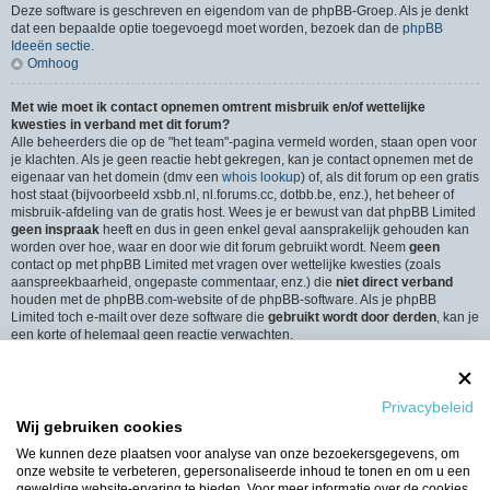
Deze software is geschreven en eigendom van de phpBB-Groep. Als je denkt
dat een bepaalde optie toegevoegd moet worden, bezoek dan de
phpBB
Ideeën sectie
.
Omhoog
Met wie moet ik contact opnemen omtrent misbruik en/of wettelijke
kwesties in verband met dit forum?
Alle beheerders die op de "het team"-pagina vermeld worden, staan open voor
je klachten. Als je geen reactie hebt gekregen, kan je contact opnemen met de
eigenaar van het domein (dmv een
whois lookup
) of, als dit forum op een gratis
host staat (bijvoorbeeld xsbb.nl, nl.forums.cc, dotbb.be, enz.), het beheer of
misbruik-afdeling van de gratis host. Wees je er bewust van dat phpBB Limited
geen inspraak
heeft en dus in geen enkel geval aansprakelijk gehouden kan
worden over hoe, waar en door wie dit forum gebruikt wordt. Neem
geen
contact op met phpBB Limited met vragen over wettelijke kwesties (zoals
aanspreekbaarheid, ongepaste commentaar, enz.) die
niet direct verband
houden met de phpBB.com-website of de phpBB-software. Als je phpBB
Limited toch e-mailt over deze software die
gebruikt wordt door derden
, kan je
een korte of helemaal geen reactie verwachten.
Omhoog
Hoe neem ik contact op met een beheerder?
Privacybeleid
Alle gebruikers van het forum kunnen gebruik maken van het “Contact”-
Wij gebruiken cookies
formulier, als de optie is ingeschakeld door de beheerders.
Leden van het forum kunnen ook gebruik maken van de “Het Team”-link.
We kunnen deze plaatsen voor analyse van onze bezoekersgegevens, om
Omhoog
onze website te verbeteren, gepersonaliseerde inhoud te tonen en om u een
geweldige website-ervaring te bieden. Voor meer informatie over de cookies