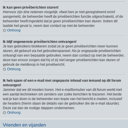
Ik kan geen privéberichten sturen!
Hiervoor zijn drie redenen mogelijk: ofwel ben je niet geregistreerd en/of
aangemeld, de beheerder heeft de privéberichten functie uitgeschakeld, of de
beheerder heeft ingesteld dat je geen privéberichten kan sturen. Indien dit
laatste het geval is, neem dan contact op met de beheerder.
Omhoog
Ik blijf ongewenste privéberichten ontvangen!
Je kan gebruikers blokkeren zodat ze je geen privéberichten meer kunnen
sturen, dit gebeurt via het gebruikerspaneel. Als je ongepaste privéberichten
ontvangt van een bepaalde gebruiker, neem dan contact op met de beheerder,
deze kan ervoor zorgen dat hij of zij niet langer privéberichten kan sturen of
gebruik de meldknop in het privébericht.
Omhoog
Ik heb spam of een e-mail met ongepaste inhoud van iemand op dit forum
ontvangen!
Jammer dat we dit moeten horen. Het e-mailformulier van dit forum werkt met
een aantal technieken om zenders van zulke berichten te traceren. Het beste
wat je kan doen is de beheerder een kopie van het bericht e-mailen, inclusief
de headers (hierin staan de details van de gebruiker die de e-mail stuurde).
Deze zal dan de nodige stappen ondernemen.
Omhoog
Vrienden en vijanden