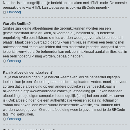
Nee, het is niet mogelijk om je bericht op te maken met HTML code. De meeste
opmaak die je via HTML kan toepassen is ook via BBCode mogelijk.
Omhoog
Wat zijn Smilies?
Smilies zijn kleine afbeeldingen die gebruikt kunnen worden om een
gevoelstoestand uit te drukken, bijvoorbeeld :) betekent blij, :( betekent
ongelukkig. Alle beschikbare smilies worden weergegeven als je een bericht
plaatst. Maak geen overdadig gebruik van smilies, ze maken een bericht snel
onleesbaar, wat er toe kan leiden dat een moderator je bericht aanpast of heel
je bericht verwijdert. De beheerder kan ook een maximaal aantal smilies, dat in
een bericht gebruikt mag worden, bepaald hebben.
Omhoog
Kan ik afbeeldingen plaatsen?
Ja, je kan afbeeldingen in je bericht weergeven. Als de beheerder bijlagen
toelaat, kan je een afbeelding naar het forum uploaden. Anders moet je er voor
zorgen dat de afbeelding op een andere publieke server beschikbaar is,
bijvoorbeeld http://www.voorbeeld.com/mijn_afbeelding.gif. Linken naar een
afbeelding op je eigen computer is onmogelijk (tenzij het een publieke server
is). Ook afbeeldingen die een authentificatie vereisen zoals in: Hotmail of
Yahoo mailboxen, een wachtwoord beschermde website, enz. kunnen niet
worden weergegeven. Om een afbeelding weer te geven, moet je de BBCode
tag [img] gebruiken.
Omhoog