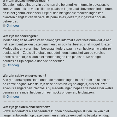
Wat zijn globale mededelingen?
Globale mededelingen zijn berichten die belangrijke informatie bevatten, je
komt ze dan ook op verschillende plaatsen tegen zoals bovenaan ieder forum
en in het gebruikerspaneel. Of je al dan niet globale mededelingen kan
plaatsen hangt af van de vereiste permissies, deze zijn ingesteld door de
beheerder.
Omhoog
Wat zijn mededelingen?
Mededelingen bevatten vaak belangrijke informatie over het forum dat je aan
het lezen bent, je kan deze berichten dan ook het best zo snel mogelijk lezen.
Mededelingen verschijnen bovenaan iedere pagina van het forum waarin ze
geplaatst zijn. Zoals bij globale mededelingen, hangt het van de vereiste
permissies af of je al dan niet mededelingen kan plaatsen. De nodige
permissies zijn bepaald door de beheerder.
Omhoog
Wat zijn sticky onderwerpen?
Sticky onderwerpen staan onder de mededelingen in het forum en alleen op
de eerste pagina. Meestal zijn deze berichten vrij belangrijk, dus het lezen
ervan is aangeraden. Net zoals bij mededelingen bepaalt de beheerder welke
permissies je moet hebben om een sticky onderwerp te plaatsen.
Omhoog
Wat zijn gesloten onderwerpen?
Zowel moderators als beheerders kunnen onderwerpen sluiten. Je kan niet
langer antwoorden op deze berichten en als ze een peiling bevatte, eindigt