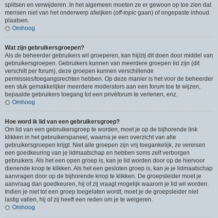
splitsen en verwijderen. In het algemeen moeten ze er gewoon op toe zien dat
mensen niet van het onderwerp afwijken (
off-topic
gaan) of ongepaste inhoud
plaatsen.
Omhoog
Wat zijn gebruikersgroepen?
Als de beheerder gebruikers wil groeperen, kan hij/zij dit doen door middel van
gebruikersgroepen. Gebruikers kunnen van meerdere groepen lid zijn (dit
verschilt per forum), deze groepen kunnen verschillende
permissies/toegangsrechten hebben. Op deze manier is het voor de beheerder
een stuk gemakkelijker meerdere moderators aan een forum toe te wijzen,
bepaalde gebruikers toegang tot een privéforum te verlenen, enz.
Omhoog
Hoe word ik lid van een gebruikersgroep?
Om lid van een gebruikersgroep te worden, moet je op de bijhorende link
klikken in het gebruikerspaneel, waarna je een overzicht van alle
gebruikersgroepen krijgt. Niet alle groepen zijn vrij toegankelijk, ze vereisen
een goedkeuring van je lidmaatschap en hebben soms zelf verborgen
gebruikers. Als het een open groep is, kan je lid worden door op de hiervoor
dienende knop te klikken. Als het een gesloten groep is, kan je je lidmaatschap
aanvragen door op de bijhorende knop te klikken. De groepsleider moet je
aanvraag dan goedkeuren, hij of zij vraagt mogelijk waarom je lid wil worden.
Indien je niet tot een groep toegelaten wordt, moet je de groepsleider niet
lastig vallen, hij of zij heeft een reden om je te weigeren.
Omhoog