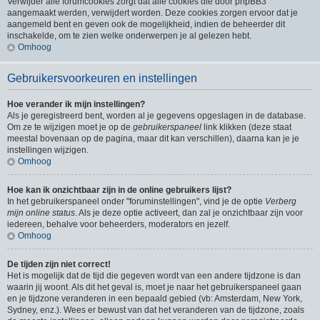
Verwijder alle forumcookies zorgt dat alle cookies die door phpBB3
aangemaakt werden, verwijdert worden. Deze cookies zorgen ervoor dat je
aangemeld bent en geven ook de mogelijkheid, indien de beheerder dit
inschakelde, om te zien welke onderwerpen je al gelezen hebt.
Omhoog
Gebruikersvoorkeuren en instellingen
Hoe verander ik mijn instellingen?
Als je geregistreerd bent, worden al je gegevens opgeslagen in de database.
Om ze te wijzigen moet je op de
gebruikerspaneel
link klikken (deze staat
meestal bovenaan op de pagina, maar dit kan verschillen), daarna kan je je
instellingen wijzigen.
Omhoog
Hoe kan ik onzichtbaar zijn in de online gebruikers lijst?
In het gebruikerspaneel onder "foruminstellingen", vind je de optie
Verberg
mijn online status
. Als je deze optie activeert, dan zal je onzichtbaar zijn voor
iedereen, behalve voor beheerders, moderators en jezelf.
Omhoog
De tijden zijn niet correct!
Het is mogelijk dat de tijd die gegeven wordt van een andere tijdzone is dan
waarin jij woont. Als dit het geval is, moet je naar het gebruikerspaneel gaan
en je tijdzone veranderen in een bepaald gebied (vb: Amsterdam, New York,
Sydney, enz.). Wees er bewust van dat het veranderen van de tijdzone, zoals