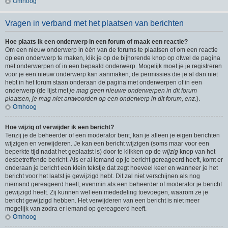
Omhoog
Vragen in verband met het plaatsen van berichten
Hoe plaats ik een onderwerp in een forum of maak een reactie?
Om een nieuw onderwerp in één van de forums te plaatsen of om een reactie
op een onderwerp te maken, klik je op de bijhorende knop op ofwel de pagina
met onderwerpen of in een bepaald onderwerp. Mogelijk moet je je registreren
voor je een nieuw onderwerp kan aanmaken, de permissies die je al dan niet
hebt in het forum staan onderaan de pagina met onderwerpen of in een
onderwerp (de lijst met
je mag geen nieuwe onderwerpen in dit forum
plaatsen, je mag niet antwoorden op een onderwerp in dit forum, enz.
).
Omhoog
Hoe wijzig of verwijder ik een bericht?
Tenzij je de beheerder of een moderator bent, kan je alleen je eigen berichten
wijzigen en verwijderen. Je kan een bericht wijzigen (soms maar voor een
beperkte tijd nadat het geplaatst is) door te klikken op de
wijzig
knop van het
desbetreffende bericht. Als er al iemand op je bericht gereageerd heeft, komt er
onderaan je bericht een klein tekstje dat zegt hoeveel keer en wanneer je het
bericht voor het laatst je gewijzigd hebt. Dit zal niet verschijnen als nog
niemand gereageerd heeft, evenmin als een beheerder of moderator je bericht
gewijzigd heeft. Zij kunnen wel een mededeling toevoegen, waarom ze je
bericht gewijzigd hebben. Het verwijderen van een bericht is niet meer
mogelijk van zodra er iemand op gereageerd heeft.
Omhoog