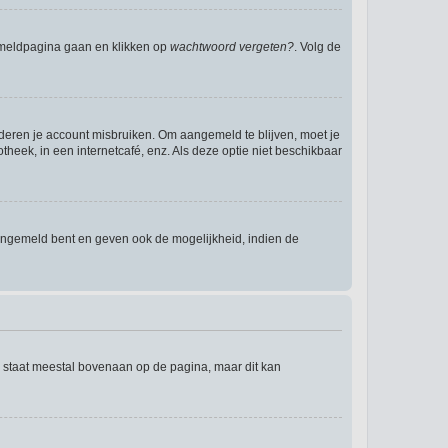
anmeldpagina gaan en klikken op
wachtwoord vergeten?
. Volg de
nderen je account misbruiken. Om aangemeld te blijven, moet je
theek, in een internetcafé, enz. Als deze optie niet beschikbaar
angemeld bent en geven ook de mogelijkheid, indien de
e staat meestal bovenaan op de pagina, maar dit kan