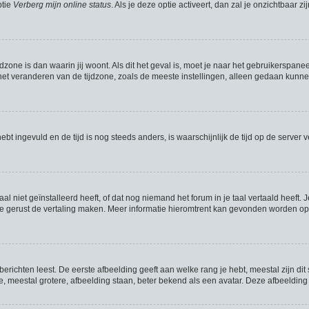
ptie
Verberg mijn online status
. Als je deze optie activeert, dan zal je onzichtbaar
jdzone is dan waarin jij woont. Als dit het geval is, moet je naar het gebruikerspan
t veranderen van de tijdzone, zoals de meeste instellingen, alleen gedaan kunnen
hebt ingevuld en de tijd is nog steeds anders, is waarschijnlijk de tijd op de serve
niet geïnstalleerd heeft, of dat nog niemand het forum in je taal vertaald heeft. J
mag je gerust de vertaling maken. Meer informatie hieromtrent kan gevonden worden 
richten leest. De eerste afbeelding geeft aan welke rang je hebt, meestal zijn dit 
e, meestal grotere, afbeelding staan, beter bekend als een avatar. Deze afbeelding 