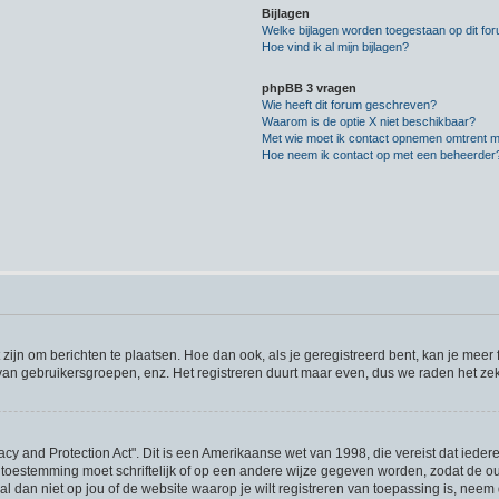
Bijlagen
Welke bijlagen worden toegestaan op dit fo
Hoe vind ik al mijn bijlagen?
phpBB 3 vragen
Wie heeft dit forum geschreven?
Waarom is de optie X niet beschikbaar?
Met wie moet ik contact opnemen omtrent mis
Hoe neem ik contact op met een beheerder
 zijn om berichten te plaatsen. Hoe dan ook, als je geregistreerd bent, kan je meer
 van gebruikersgroepen, enz. Het registreren duurt maar even, dus we raden het ze
acy and Protection Act". Dit is een Amerikaanse wet van 1998, die vereist dat iede
 toestemming moet schriftelijk of op een andere wijze gegeven worden, zodat de 
et al dan niet op jou of de website waarop je wilt registreren van toepassing is, ne