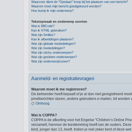
Waarvoor dient de "Opslaan"-knop bij het plaatsen van een bericht?
Waarom moet mijn bericht goedgekeurd worden?
Hoe bump ik mijn onderwerp?
Tekstopmaak en onderwerp soorten
Wat is BBCode?
Kan ik HTML gebruiken?
Wat zijn Smilies?
Kan ik afbeeldingen plaatsen?
Wat zijn globale mededelingen?
Wat zijn mededelingen?
Wat zijn sticky onderwerpen?
Wat zijn gesloten onderwerpen?
Wat zijn onderwerpiconen?
Aanmeld- en registratievragen
Waarom moet ik me registreren?
De beheerder heeft bepaalt of je al dan niet geregistreerd moet
privéberichten sturen, andere gebruikers e-mailen, lid worden
Omhoog
Wat is COPPA?
COPPA is de afkorting voor het Engelse "Children’s Online Priv
verzamelt, hiervoor de toestemming heeft van de ouders. Deze
kind, jonger dan 13, heeft. Indien je niet zeker bent of deze w