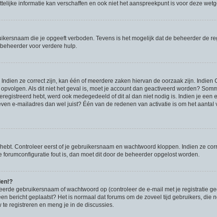
lijke informatie kan verschaffen en ook niet het aanspreekpunt is voor deze wetgev
ikersnaam die je opgeeft verboden. Tevens is het mogelijk dat de beheerder de regi
beheerder voor verdere hulp.
ndien ze correct zijn, kan één of meerdere zaken hiervan de oorzaak zijn. Indien C
es opvolgen. Als dit niet het geval is, moet je account dan geactiveerd worden? S
geregistreerd hebt, werd ook medegedeeld of dit al dan niet nodig is. Indien je een
ven e-mailadres dan wel juist? Één van de redenen van activatie is om het aantal va
 hebt. Controleer eerst of je gebruikersnaam en wachtwoord kloppen. Indien ze cor
 de forumconfiguratie fout is, dan moet dit door de beheerder opgelost worden.
den!?
eerde gebruikersnaam of wachtwoord op (controleer de e-mail met je registratie g
it een bericht geplaatst? Het is normaal dat forums om de zoveel tijd gebruikers, di
e registreren en meng je in de discussies.