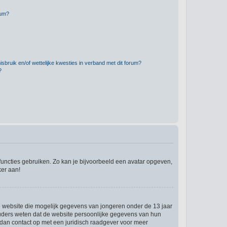
rum?
bruik en/of wettelijke kwesties in verband met dit forum?
?
 functies gebruiken. Zo kan je bijvoorbeeld een avatar opgeven,
ker aan!
re website die mogelijk gegevens van jongeren onder de 13 jaar
ouders weten dat de website persoonlijke gegevens van hun
em dan contact op met een juridisch raadgever voor meer