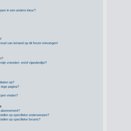
pen in een andere kleur?
n!
nhoud van iemand op dit forum ontvangen!
st?
ijn vrienden- en/of vijandenlijst?
ltaten op?
 lege pagina?
erpen vinden?
s
en abonnement?
stellen op specifieke onderwerpen?
tellen op specifieke forums?