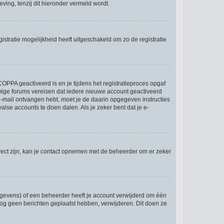
ing, tenzij dit hieronder vermeld wordt.
stratie mogelijkheid heeft uitgeschakeld om zo de registratie
OPPA geactiveerd is en je tijdens het registratieproces opgaf
ommige forums vereisen dat iedere nieuwe account geactiveerd
 e-mail ontvangen hebt, moet je de daarin opgegeven instructies
lse accounts te doen dalen. Als je zeker bent dat je e-
rect zijn, kan je contact opnemen met de beheerder om er zeker
egevens) of een beheerder heeft je account verwijderd om één
e nog geen berichten geplaatst hebben, verwijderen. Dit doen ze