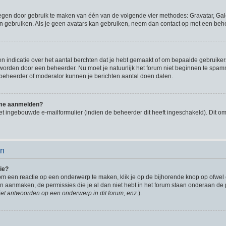
oegen door gebruik te maken van één van de volgende vier methodes: Gravatar, Gale
n gebruiken. Als je geen avatars kan gebruiken, neem dan contact op met een behe
indicatie over het aantal berchten dat je hebt gemaakt of om bepaalde gebruikers 
d worden door een beheerder. Nu moet je natuurlijk het forum niet beginnen te sp
en beheerder of moderator kunnen je berichten aantal doen dalen.
k me aanmelden?
t ingebouwde e-mailformulier (indien de beheerder dit heeft ingeschakeld). Dit o
en
ie?
om een reactie op een onderwerp te maken, klik je op de bijhorende knop op ofwe
an aanmaken, de permissies die je al dan niet hebt in het forum staan onderaan de
et antwoorden op een onderwerp in dit forum, enz.
).