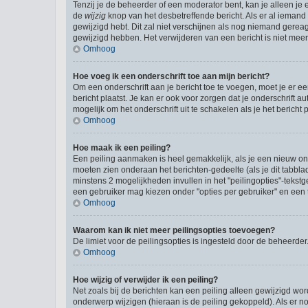
Tenzij je de beheerder of een moderator bent, kan je alleen je 
de
wijzig
knop van het desbetreffende bericht. Als er al iemand o
gewijzigd hebt. Dit zal niet verschijnen als nog niemand gere
gewijzigd hebben. Het verwijderen van een bericht is niet mee
Omhoog
Hoe voeg ik een onderschrift toe aan mijn bericht?
Om een onderschrift aan je bericht toe te voegen, moet je er ee
bericht plaatst. Je kan er ook voor zorgen dat je onderschrift a
mogelijk om het onderschrift uit te schakelen als je het bericht p
Omhoog
Hoe maak ik een peiling?
Een peiling aanmaken is heel gemakkelijk, als je een nieuw ond
moeten zien onderaan het berichten-gedeelte (als je dit tabblad 
minstens 2 mogelijkheden invullen in het "peilingopties"-tekst
een gebruiker mag kiezen onder "opties per gebruiker" en een ti
Omhoog
Waarom kan ik niet meer peilingsopties toevoegen?
De limiet voor de peilingsopties is ingesteld door de beheerde
Omhoog
Hoe wijzig of verwijder ik een peiling?
Net zoals bij de berichten kan een peiling alleen gewijzigd wo
onderwerp wijzigen (hieraan is de peiling gekoppeld). Als er n