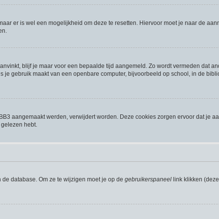
 maar er is wel een mogelijkheid om deze te resetten. Hiervoor moet je naar de a
en.
aanvinkt, blijf je maar voor een bepaalde tijd aangemeld. Zo wordt vermeden dat a
s je gebruik maakt van een openbare computer, bijvoorbeeld op school, in de biblio
phpBB3 aangemaakt werden, verwijdert worden. Deze cookies zorgen ervoor dat je a
 gelezen hebt.
n de database. Om ze te wijzigen moet je op de
gebruikerspaneel
link klikken (dez