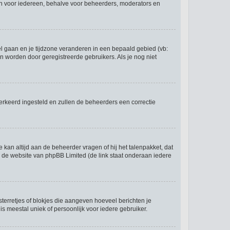
 zijn voor iedereen, behalve voor beheerders, moderators en
eel gaan en je tijdzone veranderen in een bepaald gebied (vb:
 worden door geregistreerde gebruikers. Als je nog niet
r verkeerd ingesteld en zullen de beheerders een correctie
e kan altijd aan de beheerder vragen of hij het talenpakket, dat
op de website van phpBB Limited (de link staat onderaan iedere
sterretjes of blokjes die aangeven hoeveel berichten je
is meestal uniek of persoonlijk voor iedere gebruiker.