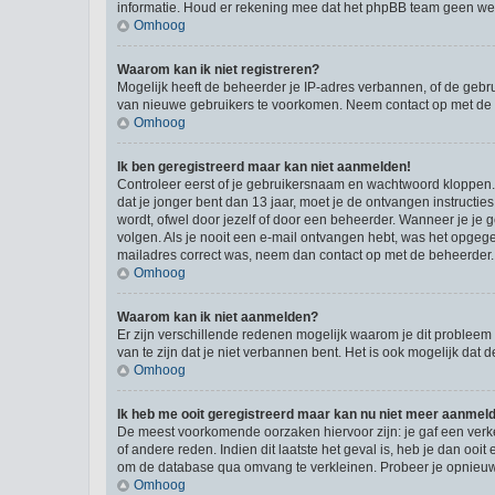
informatie. Houd er rekening mee dat het phpBB team geen wette
Omhoog
Waarom kan ik niet registreren?
Mogelijk heeft de beheerder je IP-adres verbannen, of de gebru
van nieuwe gebruikers te voorkomen. Neem contact op met de 
Omhoog
Ik ben geregistreerd maar kan niet aanmelden!
Controleer eerst of je gebruikersnaam en wachtwoord kloppen. I
dat je jonger bent dan 13 jaar, moet je de ontvangen instructi
wordt, ofwel door jezelf of door een beheerder. Wanneer je je 
volgen. Als je nooit een e-mail ontvangen hebt, was het opgege
mailadres correct was, neem dan contact op met de beheerder.
Omhoog
Waarom kan ik niet aanmelden?
Er zijn verschillende redenen mogelijk waarom je dit probleem
van te zijn dat je niet verbannen bent. Het is ook mogelijk dat
Omhoog
Ik heb me ooit geregistreerd maar kan nu niet meer aanmel
De meest voorkomende oorzaken hiervoor zijn: je gaf een verk
of andere reden. Indien dit laatste het geval is, heb je dan oo
om de database qua omvang te verkleinen. Probeer je opnieuw t
Omhoog