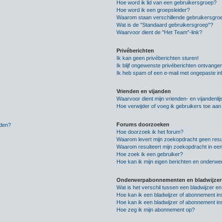
Hoe word ik lid van een gebruikersgroep?
Hoe word ik een groepsleider?
Waarom staan verschillende gebruikersgroe
Wat is de "Standaard gebruikersgroep"?
Waarvoor dient de "Het Team"-link?
Privéberichten
Ik kan geen privéberichten sturen!
Ik blijf ongewenste privéberichten ontvange
Ik heb spam of een e-mail met ongepaste i
Vrienden en vijanden
Waarvoor dient mijn vrienden- en vijandenlij
Hoe verwijder of voeg ik gebruikers toe aan m
Forums doorzoeken
lden?
Hoe doorzoek ik het forum?
Waarom levert mijn zoekopdracht geen resu
Waarom resulteert mijn zoekopdracht in een
Hoe zoek ik een gebruiker?
Hoe kan ik mijn eigen berichten en onderw
Onderwerpabonnementen en bladwijzer
Wat is het verschil tussen een bladwijzer 
Hoe kan ik een bladwijzer of abonnement in
Hoe kan ik een bladwijzer of abonnement ins
Hoe zeg ik mijn abonnement op?