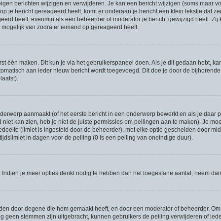
eigen berichten wijzigen en verwijderen. Je kan een bericht wijzigen (soms maar voo
p je bericht gereageerd heeft, komt er onderaan je bericht een klein tekstje dat ze
ageerd heeft, evenmin als een beheerder of moderator je bericht gewijzigd heeft. 
r mogelijk van zodra er iemand op gereageerd heeft.
rst één maken. Dit kun je via het gebruikerspaneel doen. Als je dit gedaan hebt, ka
utomatisch aan ieder nieuw bericht wordt toegevoegd. Dit doe je door de bijhorende o
laatst).
erwerp aanmaakt (of het eerste bericht in een onderwerp bewerkt en als je daar pe
niet kan zien, heb je niet de juiste permissies om peilingen aan te maken). Je moet 
gedeelte (limiet is ingesteld door de beheerder), met elke optie gescheiden door mi
jdslimiet in dagen voor de peiling (0 is een peiling van oneindige duur).
r. Indien je meer opties denkt nodig te hebben dan het toegestane aantal, neem da
rden door degene die hem gemaakt heeft, en door een moderator of beheerder. Om de
og geen stemmen zijn uitgebracht, kunnen gebruikers de peiling verwijderen of ieder