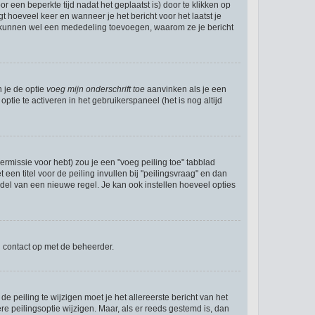
r een beperkte tijd nadat het geplaatst is) door te klikken op
gt hoeveel keer en wanneer je het bericht voor het laatst je
Zij kunnen wel een mededeling toevoegen, waarom ze je bericht
n je de optie
voeg mijn onderschrift toe
aanvinken als je een
ptie te activeren in het gebruikerspaneel (het is nog altijd
rmissie voor hebt) zou je een "voeg peiling toe" tabblad
een titel voor de peiling invullen bij "peilingsvraag" en dan
ddel van een nieuwe regel. Je kan ook instellen hoeveel opties
n contact op met de beheerder.
 peiling te wijzigen moet je het allereerste bericht van het
e peilingsoptie wijzigen. Maar, als er reeds gestemd is, dan