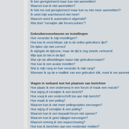
Ik ben geregistreerd maar kan niet aanmelden!
Waarom kan ik niet aanmelden?
Ik heb me ooit geregistreerd maar kan nu niet meer aanmelden!?
Ik weet mijn wachtwoord niet meer!
Waarom word ik automatisch afgemeld?
Wat doet "verwijder alle forumcookies"?
Gebruikersvoorkeuren en instellingen
Hoe verander ik mijn instellingen?
Hoe kan ik onzichtbaar zijn in de online gebruikers lijst?
De tijden zijn niet correct!
Ik wijzigde de tijdzone, maar de tijd is nog steeds verkeerd!
Mijn taal zit niet in de lijst!
Wat zijn de afbeeldingen naast mijn gebruikersnaam?
Hoe kan ik een avatar instellen?
Wat is mijn rang en hoe verander ik mijn rang?
Wanneer ik op de e-maillink van een gebruiker klik, moet ik me aanme
Vragen in verband met het plaatsen van berichten
Hoe plaats ik een onderwerp in een forum of maak een reactie?
Hoe wijzig of verwijder ik een bericht?
Hoe voeg ik een onderschrift toe aan mijn bericht?
Hoe maak ik een peiling?
Waarom kan ik niet meer peilingsopties toevoegen?
Hoe wijzig of verwijder ik een peiling?
Waarom kan ik een bepaald forum niet openen?
Waarom kan ik geen bijlagen toevoegen?
Waarom ontving ik een waarschuwing?
Hoe kan ik berichten aan een moderator melden?