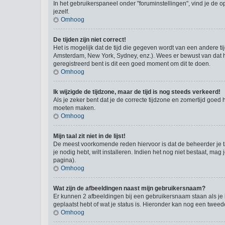
In het gebruikerspaneel onder "foruminstellingen", vind je de o
jezelf.
Omhoog
De tijden zijn niet correct!
Het is mogelijk dat de tijd die gegeven wordt van een andere ti
Amsterdam, New York, Sydney, enz.). Wees er bewust van dat he
geregistreerd bent is dit een goed moment om dit te doen.
Omhoog
Ik wijzigde de tijdzone, maar de tijd is nog steeds verkeerd!
Als je zeker bent dat je de correcte tijdzone en zomertijd goed 
moeten maken.
Omhoog
Mijn taal zit niet in de lijst!
De meest voorkomende reden hiervoor is dat de beheerder je taal 
je nodig hebt, wilt installeren. Indien het nog niet bestaat, 
pagina).
Omhoog
Wat zijn de afbeeldingen naast mijn gebruikersnaam?
Er kunnen 2 afbeeldingen bij een gebruikersnaam staan als je be
geplaatst hebt of wat je status is. Hieronder kan nog een tweed
Omhoog