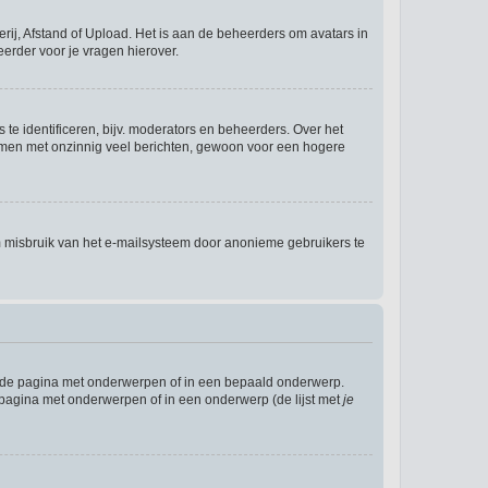
rij, Afstand of Upload. Het is aan de beheerders om avatars in
erder voor je vragen hierover.
te identificeren, bijv. moderators en beheerders. Over het
ammen met onzinnig veel berichten, gewoon voor een hogere
m misbruik van het e-mailsysteem door anonieme gebruikers te
l de pagina met onderwerpen of in een bepaald onderwerp.
 pagina met onderwerpen of in een onderwerp (de lijst met
je