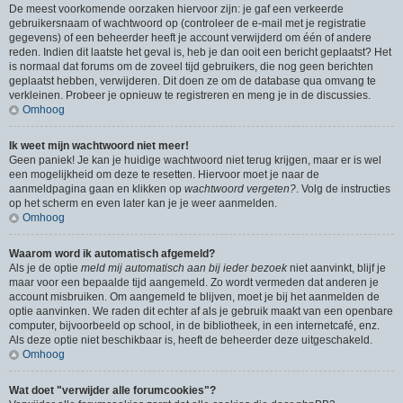
De meest voorkomende oorzaken hiervoor zijn: je gaf een verkeerde
gebruikersnaam of wachtwoord op (controleer de e-mail met je registratie
gegevens) of een beheerder heeft je account verwijderd om één of andere
reden. Indien dit laatste het geval is, heb je dan ooit een bericht geplaatst? Het
is normaal dat forums om de zoveel tijd gebruikers, die nog geen berichten
geplaatst hebben, verwijderen. Dit doen ze om de database qua omvang te
verkleinen. Probeer je opnieuw te registreren en meng je in de discussies.
Omhoog
Ik weet mijn wachtwoord niet meer!
Geen paniek! Je kan je huidige wachtwoord niet terug krijgen, maar er is wel
een mogelijkheid om deze te resetten. Hiervoor moet je naar de
aanmeldpagina gaan en klikken op
wachtwoord vergeten?
. Volg de instructies
op het scherm en even later kan je je weer aanmelden.
Omhoog
Waarom word ik automatisch afgemeld?
Als je de optie
meld mij automatisch aan bij ieder bezoek
niet aanvinkt, blijf je
maar voor een bepaalde tijd aangemeld. Zo wordt vermeden dat anderen je
account misbruiken. Om aangemeld te blijven, moet je bij het aanmelden de
optie aanvinken. We raden dit echter af als je gebruik maakt van een openbare
computer, bijvoorbeeld op school, in de bibliotheek, in een internetcafé, enz.
Als deze optie niet beschikbaar is, heeft de beheerder deze uitgeschakeld.
Omhoog
Wat doet "verwijder alle forumcookies"?