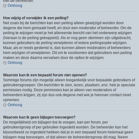
met de beheerder.
Omhoog
Hoe wijzig of verwijder ik een peiling?
Net zoals bij de berichten kan een peiling alleen gewijzigd worden door
degene die hem gemaakt heeft, en door een moderator of beheerder. Om de
peiling te wijzigen moet je het allereerste bericht van het onderwerp wijzigen
(hieraan is de peiling gekoppeld). Als er nog geen stemmen zijn uitgebracht,
kunnen gebruikers de peiling verwijderen of iedere peilingsoptie wijzigen.
Maar, als er reeds gestemd is, dan kunnen alleen moderators of beheerders
hem wijzigen of verwijderen. Dit om te voorkomen dat gebruikers een peiling
maken en deze daarna vervalsen door de opties te wijzigen.
Omhoog
Waarom kan ik een bepaald forum niet openen?
Sommige forums zijn mogelijk alleen toegankelijk voor bepaalde gebruikers of
gebruikersgroepen. Om berichten te zien, lezen, plaatsen, enz. heb je speciale
permissies nodig. Deze permissies kan je alleen van moderators of
beheerders krijgen, zij zijn dus ook degene met wie je hierover contact moet
opnemen.
Omhoog
Waarom kan ik geen bijlagen toevoegen?
De mogelijkheid om bijlagen toe te voegen, kan per forum, per
gebruikersgroep of per gebruiker ingesteld worden. De beheerder kan het
bijvoorbeeld zo ingesteld hebben dat je in een bepaald forum helemaal geen
bijlagen mag toevoegen, of dat alleen de beheerdersgroep dit mag. Neem