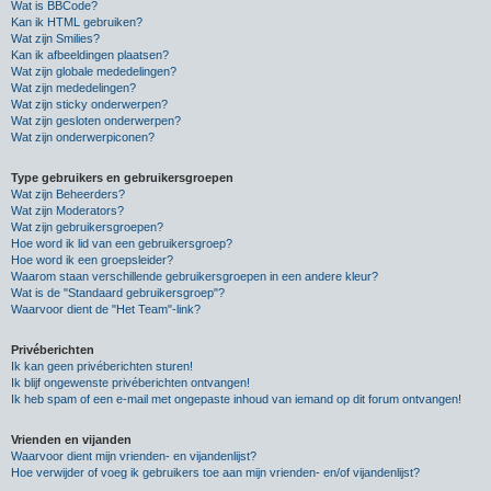
Wat is BBCode?
Kan ik HTML gebruiken?
Wat zijn Smilies?
Kan ik afbeeldingen plaatsen?
Wat zijn globale mededelingen?
Wat zijn mededelingen?
Wat zijn sticky onderwerpen?
Wat zijn gesloten onderwerpen?
Wat zijn onderwerpiconen?
Type gebruikers en gebruikersgroepen
Wat zijn Beheerders?
Wat zijn Moderators?
Wat zijn gebruikersgroepen?
Hoe word ik lid van een gebruikersgroep?
Hoe word ik een groepsleider?
Waarom staan verschillende gebruikersgroepen in een andere kleur?
Wat is de "Standaard gebruikersgroep"?
Waarvoor dient de "Het Team"-link?
Privéberichten
Ik kan geen privéberichten sturen!
Ik blijf ongewenste privéberichten ontvangen!
Ik heb spam of een e-mail met ongepaste inhoud van iemand op dit forum ontvangen!
Vrienden en vijanden
Waarvoor dient mijn vrienden- en vijandenlijst?
Hoe verwijder of voeg ik gebruikers toe aan mijn vrienden- en/of vijandenlijst?