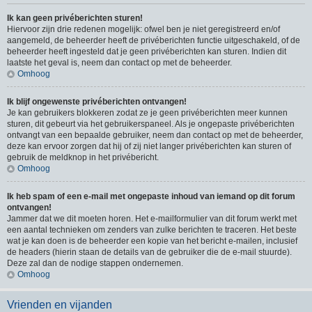
Ik kan geen privéberichten sturen!
Hiervoor zijn drie redenen mogelijk: ofwel ben je niet geregistreerd en/of
aangemeld, de beheerder heeft de privéberichten functie uitgeschakeld, of de
beheerder heeft ingesteld dat je geen privéberichten kan sturen. Indien dit
laatste het geval is, neem dan contact op met de beheerder.
Omhoog
Ik blijf ongewenste privéberichten ontvangen!
Je kan gebruikers blokkeren zodat ze je geen privéberichten meer kunnen
sturen, dit gebeurt via het gebruikerspaneel. Als je ongepaste privéberichten
ontvangt van een bepaalde gebruiker, neem dan contact op met de beheerder,
deze kan ervoor zorgen dat hij of zij niet langer privéberichten kan sturen of
gebruik de meldknop in het privébericht.
Omhoog
Ik heb spam of een e-mail met ongepaste inhoud van iemand op dit forum
ontvangen!
Jammer dat we dit moeten horen. Het e-mailformulier van dit forum werkt met
een aantal technieken om zenders van zulke berichten te traceren. Het beste
wat je kan doen is de beheerder een kopie van het bericht e-mailen, inclusief
de headers (hierin staan de details van de gebruiker die de e-mail stuurde).
Deze zal dan de nodige stappen ondernemen.
Omhoog
Vrienden en vijanden