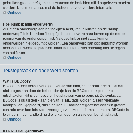
gebruikersgroep heeft geplaatst waarvan de berichten altijd nagelezen moeten
worden. Neem contact op met de beheerder voor verdere informatie.
Omhoog
Hoe bump ik mijn onderwerp?
Als je een onderwerp aan het bekijken bent, kan je klikken op de "bump
onderwerp" link. Hierdoor "bump" je het onderwerp naar boven op de eerste
pagina van de onderwerpenlijst. Als deze link er niet staat, kunnen
onderwerpen niet gebumpt worden. Een onderwerp kan ook gebumpt worden
door een antwoord te plaatsen, maar hou hierbij wel rekening met de regels
van het forum.
Omhoog
Tekstopmaak en onderwerp soorten
Wat is BBCode?
BBCode is een vereenvoudigde versie van html, het gebruik ervan is al dan
niet toegestaan door de beheerder (je kan de BBCode ook per bericht
uitschakelen, dit is een optie bij het plaatsen van je bericht). De syntax van
BBCode is quasi gelijk aan die van HTML, tags worden tussen vierkante
haakjes [ en ] geplaatst, dus niet < en >. Daarnaast geeft het ook een grotere
controle over hoe iets wordt weergegeven. Meer informatie omtrent BBCode is
te vinden in de handleiding die je kan openen als je een bericht plaatst.
Omhoog
Kan ik HTML gebruiken?