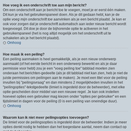
Hoe voeg ik een onderschrift toe aan mijn bericht?
Om een onderschrift aan je bericht toe te voegen, moet je er eerst één maken.
Dit kun je via het gebruikerspaneel doen. Als je dit gedaan hebt, kan je de
optie
voeg mijn onderschrift toe
aanvinken als je een bericht plaatst. Je kan er
ook voor zorgen dat je onderschrift automatisch aan ieder nieuw bericht wordt
toegevoegd. Dit doe je door de bijhorende optie te activeren in het
gebruikerspaneel (het is nog altijd mogelijk om het onderschrift uit te
schakelen als je het bericht plaatst).
Omhoog
Hoe maak ik een peiling?
Een peiling aanmaken is heel gemakkelijk, als je een nieuw onderwerp
aanmaakt (of het eerste bericht in een onderwerp bewerkt en als je daar
permissie voor hebt) zou je een "voeg peiling toe" tabblad moeten zien
onderaan het berichten-gedeelte (als je dit tabblad niet kan zien, heb je niet de
juiste permissies om peilingen aan te maken). Je moet een titel voor de peiling
invullen bij "peilingsvraag" en dan minstens 2 mogelijkheden invullen in het
"peilingopties"-tekstgedeelte (limiet is ingesteld door de beheerder), met elke
optie gescheiden door middel van een nieuwe regel. Je kan ook instellen
hoeveel opties een gebruiker mag kiezen onder "opties per gebruiker" en een
tijdslimiet in dagen voor de peiling (0 is een peiling van oneindige duur).
Omhoog
Waarom kan ik niet meer peilingsopties toevoegen?
De limiet voor de peilingsopties is ingesteld door de beheerder. Indien je meer
opties denkt nodig te hebben dan het toegestane aantal, neem dan contact op