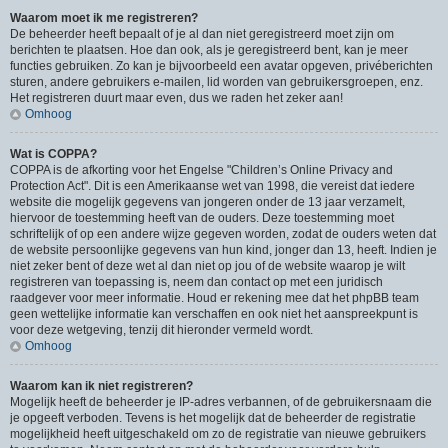
Waarom moet ik me registreren?
De beheerder heeft bepaalt of je al dan niet geregistreerd moet zijn om
berichten te plaatsen. Hoe dan ook, als je geregistreerd bent, kan je meer
functies gebruiken. Zo kan je bijvoorbeeld een avatar opgeven, privéberichten
sturen, andere gebruikers e-mailen, lid worden van gebruikersgroepen, enz.
Het registreren duurt maar even, dus we raden het zeker aan!
Omhoog
Wat is COPPA?
COPPA is de afkorting voor het Engelse "Children’s Online Privacy and
Protection Act". Dit is een Amerikaanse wet van 1998, die vereist dat iedere
website die mogelijk gegevens van jongeren onder de 13 jaar verzamelt,
hiervoor de toestemming heeft van de ouders. Deze toestemming moet
schriftelijk of op een andere wijze gegeven worden, zodat de ouders weten dat
de website persoonlijke gegevens van hun kind, jonger dan 13, heeft. Indien je
niet zeker bent of deze wet al dan niet op jou of de website waarop je wilt
registreren van toepassing is, neem dan contact op met een juridisch
raadgever voor meer informatie. Houd er rekening mee dat het phpBB team
geen wettelijke informatie kan verschaffen en ook niet het aanspreekpunt is
voor deze wetgeving, tenzij dit hieronder vermeld wordt.
Omhoog
Waarom kan ik niet registreren?
Mogelijk heeft de beheerder je IP-adres verbannen, of de gebruikersnaam die
je opgeeft verboden. Tevens is het mogelijk dat de beheerder de registratie
mogelijkheid heeft uitgeschakeld om zo de registratie van nieuwe gebruikers