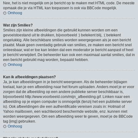
Nee, het is niet mogelijk om je bericht op te maken met HTML code. De meeste
opmaak die je via HTML kan toepassen is ook via BBCode mogelijk.
Omhoog
Wat zijn Smilies?
Smilies zijn kleine afbeeldingen die gebruikt kunnen worden om een
gevoelstoestand uit te drukken, bijvoorbeeld :) betekent blij, :( betekent
ongelukkig. Alle beschikbare smilies worden weergegeven als je een bericht
plaatst. Maak geen overdadig gebruik van smilies, ze maken een bericht snel
onleesbaar, wat er toe kan leiden dat een moderator je bericht aanpast of heel
je bericht verwijdert. De beheerder kan ook een maximaal aantal smilies, dat in
een bericht gebruikt mag worden, bepaald hebben.
Omhoog
Kan ik afbeeldingen plaatsen?
Ja, je kan afbeeldingen in je bericht weergeven. Als de beheerder bijlagen
toelaat, kan je een afbeelding naar het forum uploaden. Anders moet je er voor
zorgen dat de afbeelding op een andere publieke server beschikbaar is,
bijvoorbeeld http://www.voorbeeld.com/mijn_afbeelding.gif. Linken naar een
afbeelding op je eigen computer is onmogelijk (tenzij het een publieke server
is). Ook afbeeldingen die een authentificatie vereisen zoals in: Hotmail of
Yahoo mailboxen, een wachtwoord beschermde website, enz. kunnen niet
worden weergegeven. Om een afbeelding weer te geven, moet je de BBCode
tag [img] gebruiken.
Omhoog