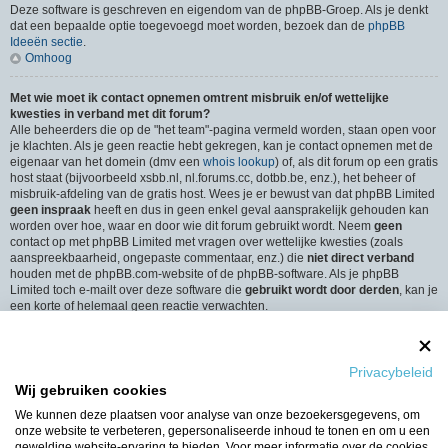
Deze software is geschreven en eigendom van de phpBB-Groep. Als je denkt
dat een bepaalde optie toegevoegd moet worden, bezoek dan de
phpBB
Ideeën sectie
.
Omhoog
Met wie moet ik contact opnemen omtrent misbruik en/of wettelijke
kwesties in verband met dit forum?
Alle beheerders die op de "het team"-pagina vermeld worden, staan open voor
je klachten. Als je geen reactie hebt gekregen, kan je contact opnemen met de
eigenaar van het domein (dmv een
whois lookup
) of, als dit forum op een gratis
host staat (bijvoorbeeld xsbb.nl, nl.forums.cc, dotbb.be, enz.), het beheer of
misbruik-afdeling van de gratis host. Wees je er bewust van dat phpBB Limited
geen inspraak
heeft en dus in geen enkel geval aansprakelijk gehouden kan
worden over hoe, waar en door wie dit forum gebruikt wordt. Neem
geen
contact op met phpBB Limited met vragen over wettelijke kwesties (zoals
aanspreekbaarheid, ongepaste commentaar, enz.) die
niet direct verband
houden met de phpBB.com-website of de phpBB-software. Als je phpBB
Limited toch e-mailt over deze software die
gebruikt wordt door derden
, kan je
een korte of helemaal geen reactie verwachten.
Omhoog
Hoe neem ik contact op met een beheerder?
Privacybeleid
Alle gebruikers van het forum kunnen gebruik maken van het “Contact”-
Wij gebruiken cookies
formulier, als de optie is ingeschakeld door de beheerders.
Leden van het forum kunnen ook gebruik maken van de “Het Team”-link.
We kunnen deze plaatsen voor analyse van onze bezoekersgegevens, om
Omhoog
onze website te verbeteren, gepersonaliseerde inhoud te tonen en om u een
geweldige website-ervaring te bieden. Voor meer informatie over de cookies