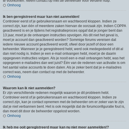
te voorkomen. Neem contact op met de beheerder voor verdere hulp.
Omhoog
Ik ben geregistreerd maar kan niet aanmelden!
Controleer eerst of je gebruikersnaam en wachtwoord kloppen. Indien ze
correct zijn, kan één of meerdere zaken hiervan de oorzaak zijn. Indien COPPA
geactiveerd is en je tijdens het registratieproces opgaf dat je jonger bent dan
13 jaar, moet je de ontvangen instructies opvolgen. Als dit niet het geval is,
moet je account dan geactiveerd worden? Sommige forums vereisen dat
iedere nieuwe account geactiveerd wordt, ofwel door jezelf of door een
beheerder. Wanneer je je geregistreerd hebt, werd ook medegedeeld of dit al
dan niet nodig is. Indien je een e-mail ontvangen hebt, moet je de daarin
opgegeven instructies volgen. Als je nooit een e-mail ontvangen hebt, was het
opgegeven e-mailadres dan wel juist? Één van de redenen van activatie is om
het aantal valse accounts te doen dalen. Als je zeker bent dat je e-mailadres
correct was, neem dan contact op met de beheerder.
Omhoog
Waarom kan ik niet aanmelden?
Er zijn verschillende redenen mogelijk waarom je dit probleem hebt.
Controleer eerst of je gebruikersnaam en wachtwoord kloppen. Indien ze
correct zijn, kan je contact opnemen met de beheerder om er zeker van te zijn
dat je niet verbannen bent. Het is ook mogelijk dat de forumconfiguratie fout is,
dan moet dit door de beheerder opgelost worden.
Omhoog
Ik heb me ooit geregistreerd maar kan nu niet meer aanmelden!?