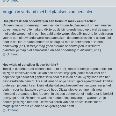
Omhoog
Vragen in verband met het plaatsen van berichten
Hoe plaats ik een onderwerp in een forum of maak een reactie?
Om een nieuw onderwerp in één van de forums te plaatsen of om een reactie
op een onderwerp te maken, klik je op de bijhorende knop op ofwel de pagina
met onderwerpen of in een bepaald onderwerp. Mogelijk moet je je registreren
voor je een nieuw onderwerp kan aanmaken, de permissies die je al dan niet
hebt in het forum staan onderaan de pagina met onderwerpen of in een
onderwerp (de lijst met
je mag geen nieuwe onderwerpen in dit forum
plaatsen, je mag niet antwoorden op een onderwerp in dit forum, enz.
).
Omhoog
Hoe wijzig of verwijder ik een bericht?
Tenzij je de beheerder of een moderator bent, kan je alleen je eigen berichten
wijzigen en verwijderen. Je kan een bericht wijzigen (soms maar voor een
beperkte tijd nadat het geplaatst is) door te klikken op de
wijzig
knop van het
desbetreffende bericht. Als er al iemand op je bericht gereageerd heeft, komt er
onderaan je bericht een klein tekstje dat zegt hoeveel keer en wanneer je het
bericht voor het laatst je gewijzigd hebt. Dit zal niet verschijnen als nog
niemand gereageerd heeft, evenmin als een beheerder of moderator je bericht
gewijzigd heeft. Zij kunnen wel een mededeling toevoegen, waarom ze je
bericht gewijzigd hebben. Het verwijderen van een bericht is niet meer
mogelijk van zodra er iemand op gereageerd heeft.
Omhoog