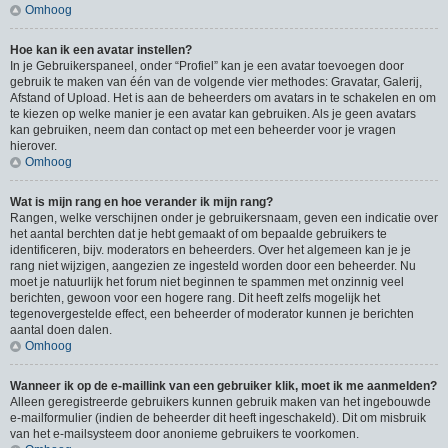
Omhoog
Hoe kan ik een avatar instellen?
In je Gebruikerspaneel, onder “Profiel” kan je een avatar toevoegen door
gebruik te maken van één van de volgende vier methodes: Gravatar, Galerij,
Afstand of Upload. Het is aan de beheerders om avatars in te schakelen en om
te kiezen op welke manier je een avatar kan gebruiken. Als je geen avatars
kan gebruiken, neem dan contact op met een beheerder voor je vragen
hierover.
Omhoog
Wat is mijn rang en hoe verander ik mijn rang?
Rangen, welke verschijnen onder je gebruikersnaam, geven een indicatie over
het aantal berchten dat je hebt gemaakt of om bepaalde gebruikers te
identificeren, bijv. moderators en beheerders. Over het algemeen kan je je
rang niet wijzigen, aangezien ze ingesteld worden door een beheerder. Nu
moet je natuurlijk het forum niet beginnen te spammen met onzinnig veel
berichten, gewoon voor een hogere rang. Dit heeft zelfs mogelijk het
tegenovergestelde effect, een beheerder of moderator kunnen je berichten
aantal doen dalen.
Omhoog
Wanneer ik op de e-maillink van een gebruiker klik, moet ik me aanmelden?
Alleen geregistreerde gebruikers kunnen gebruik maken van het ingebouwde
e-mailformulier (indien de beheerder dit heeft ingeschakeld). Dit om misbruik
van het e-mailsysteem door anonieme gebruikers te voorkomen.