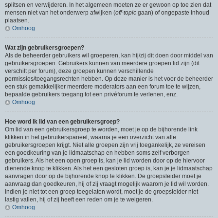
splitsen en verwijderen. In het algemeen moeten ze er gewoon op toe zien dat
mensen niet van het onderwerp afwijken (
off-topic
gaan) of ongepaste inhoud
plaatsen.
Omhoog
Wat zijn gebruikersgroepen?
Als de beheerder gebruikers wil groeperen, kan hij/zij dit doen door middel van
gebruikersgroepen. Gebruikers kunnen van meerdere groepen lid zijn (dit
verschilt per forum), deze groepen kunnen verschillende
permissies/toegangsrechten hebben. Op deze manier is het voor de beheerder
een stuk gemakkelijker meerdere moderators aan een forum toe te wijzen,
bepaalde gebruikers toegang tot een privéforum te verlenen, enz.
Omhoog
Hoe word ik lid van een gebruikersgroep?
Om lid van een gebruikersgroep te worden, moet je op de bijhorende link
klikken in het gebruikerspaneel, waarna je een overzicht van alle
gebruikersgroepen krijgt. Niet alle groepen zijn vrij toegankelijk, ze vereisen
een goedkeuring van je lidmaatschap en hebben soms zelf verborgen
gebruikers. Als het een open groep is, kan je lid worden door op de hiervoor
dienende knop te klikken. Als het een gesloten groep is, kan je je lidmaatschap
aanvragen door op de bijhorende knop te klikken. De groepsleider moet je
aanvraag dan goedkeuren, hij of zij vraagt mogelijk waarom je lid wil worden.
Indien je niet tot een groep toegelaten wordt, moet je de groepsleider niet
lastig vallen, hij of zij heeft een reden om je te weigeren.
Omhoog