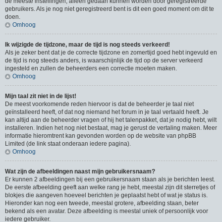
de meeste instellingen, alleen gedaan kunnen worden door geregistreerde
gebruikers. Als je nog niet geregistreerd bent is dit een goed moment om dit te
doen.
Omhoog
Ik wijzigde de tijdzone, maar de tijd is nog steeds verkeerd!
Als je zeker bent dat je de correcte tijdzone en zomertijd goed hebt ingevuld en
de tijd is nog steeds anders, is waarschijnlijk de tijd op de server verkeerd
ingesteld en zullen de beheerders een correctie moeten maken.
Omhoog
Mijn taal zit niet in de lijst!
De meest voorkomende reden hiervoor is dat de beheerder je taal niet
geïnstalleerd heeft, of dat nog niemand het forum in je taal vertaald heeft. Je
kan altijd aan de beheerder vragen of hij het talenpakket, dat je nodig hebt, wilt
installeren. Indien het nog niet bestaat, mag je gerust de vertaling maken. Meer
informatie hieromtrent kan gevonden worden op de website van phpBB
Limited (de link staat onderaan iedere pagina).
Omhoog
Wat zijn de afbeeldingen naast mijn gebruikersnaam?
Er kunnen 2 afbeeldingen bij een gebruikersnaam staan als je berichten leest.
De eerste afbeelding geeft aan welke rang je hebt, meestal zijn dit sterretjes of
blokjes die aangeven hoeveel berichten je geplaatst hebt of wat je status is.
Hieronder kan nog een tweede, meestal grotere, afbeelding staan, beter
bekend als een avatar. Deze afbeelding is meestal uniek of persoonlijk voor
iedere gebruiker.