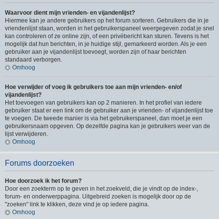
Waarvoor dient mijn vrienden- en vijandenlijst?
Hiermee kan je andere gebruikers op het forum sorteren. Gebruikers die in je
vriendenlijst staan, worden in het gebruikerspaneel weergegeven zodat je snel
kan controleren of ze online zijn, of een privébericht kan sturen. Tevens is het
mogelijk dat hun berichten, in je huidige stijl, gemarkeerd worden. Als je een
gebruiker aan je vijandenlijst toevoegt, worden zijn of haar berichten
standaard verborgen.
Omhoog
Hoe verwijder of voeg ik gebruikers toe aan mijn vrienden- en/of
vijandenlijst?
Het toevoegen van gebruikers kan op 2 manieren. In het profiel van iedere
gebruiker staat er een link om de gebruiker aan je vrienden- of vijandenlijst toe
te voegen. De tweede manier is via het gebruikerspaneel, dan moet je een
gebruikersnaam opgeven. Op dezelfde pagina kan je gebruikers weer van de
lijst verwijderen.
Omhoog
Forums doorzoeken
Hoe doorzoek ik het forum?
Door een zoekterm op te geven in het zoekveld, die je vindt op de index-,
forum- en onderwerppagina. Uitgebreid zoeken is mogelijk door op de
"zoeken" link te klikken, deze vind je op iedere pagina.
Omhoog