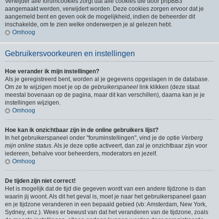
Verwijder alle forumcookies zorgt dat alle cookies die door phpBB3
aangemaakt werden, verwijdert worden. Deze cookies zorgen ervoor dat je
aangemeld bent en geven ook de mogelijkheid, indien de beheerder dit
inschakelde, om te zien welke onderwerpen je al gelezen hebt.
Omhoog
Gebruikersvoorkeuren en instellingen
Hoe verander ik mijn instellingen?
Als je geregistreerd bent, worden al je gegevens opgeslagen in de database.
Om ze te wijzigen moet je op de
gebruikerspaneel
link klikken (deze staat
meestal bovenaan op de pagina, maar dit kan verschillen), daarna kan je je
instellingen wijzigen.
Omhoog
Hoe kan ik onzichtbaar zijn in de online gebruikers lijst?
In het gebruikerspaneel onder "foruminstellingen", vind je de optie
Verberg
mijn online status
. Als je deze optie activeert, dan zal je onzichtbaar zijn voor
iedereen, behalve voor beheerders, moderators en jezelf.
Omhoog
De tijden zijn niet correct!
Het is mogelijk dat de tijd die gegeven wordt van een andere tijdzone is dan
waarin jij woont. Als dit het geval is, moet je naar het gebruikerspaneel gaan
en je tijdzone veranderen in een bepaald gebied (vb: Amsterdam, New York,
Sydney, enz.). Wees er bewust van dat het veranderen van de tijdzone, zoals