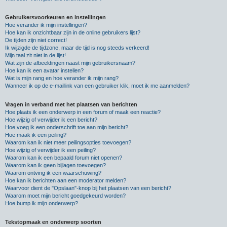
Gebruikersvoorkeuren en instellingen
Hoe verander ik mijn instellingen?
Hoe kan ik onzichtbaar zijn in de online gebruikers lijst?
De tijden zijn niet correct!
Ik wijzigde de tijdzone, maar de tijd is nog steeds verkeerd!
Mijn taal zit niet in de lijst!
Wat zijn de afbeeldingen naast mijn gebruikersnaam?
Hoe kan ik een avatar instellen?
Wat is mijn rang en hoe verander ik mijn rang?
Wanneer ik op de e-maillink van een gebruiker klik, moet ik me aanmelden?
Vragen in verband met het plaatsen van berichten
Hoe plaats ik een onderwerp in een forum of maak een reactie?
Hoe wijzig of verwijder ik een bericht?
Hoe voeg ik een onderschrift toe aan mijn bericht?
Hoe maak ik een peiling?
Waarom kan ik niet meer peilingsopties toevoegen?
Hoe wijzig of verwijder ik een peiling?
Waarom kan ik een bepaald forum niet openen?
Waarom kan ik geen bijlagen toevoegen?
Waarom ontving ik een waarschuwing?
Hoe kan ik berichten aan een moderator melden?
Waarvoor dient de "Opslaan"-knop bij het plaatsen van een bericht?
Waarom moet mijn bericht goedgekeurd worden?
Hoe bump ik mijn onderwerp?
Tekstopmaak en onderwerp soorten