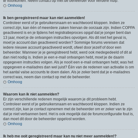
te voorkomen. Neem contact op met de beheerder voor verdere hulp.
Omhoog
Ik ben geregistreerd maar kan niet aanmelden!
Controleer eerst of je gebruikersnaam en wachtwoord kloppen. Indien ze
correct zijn, kan één of meerdere zaken hiervan de oorzaak zijn. Indien COPPA
geactiveerd is en je tijdens het registratieproces opgaf dat je jonger bent dan
13 jaar, moet je de ontvangen instructies opvolgen. Als dit niet het geval is,
moet je account dan geactiveerd worden? Sommige forums vereisen dat
iedere nieuwe account geactiveerd wordt, ofwel door jezelf of door een
beheerder. Wanneer je je geregistreerd hebt, werd ook medegedeeld of dit al
dan niet nodig is. Indien je een e-mail ontvangen hebt, moet je de daarin
opgegeven instructies volgen. Als je nooit een e-mail ontvangen hebt, was het
opgegeven e-mailadres dan wel juist? Één van de redenen van activatie is om
het aantal valse accounts te doen dalen. Als je zeker bent dat je e-mailadres
correct was, neem dan contact op met de beheerder.
Omhoog
Waarom kan ik niet aanmelden?
Er zijn verschillende redenen mogelijk waarom je dit probleem hebt.
Controleer eerst of je gebruikersnaam en wachtwoord kloppen. Indien ze
correct zijn, kan je contact opnemen met de beheerder om er zeker van te zijn
dat je niet verbannen bent. Het is ook mogelijk dat de forumconfiguratie fout is,
dan moet dit door de beheerder opgelost worden.
Omhoog
Ik heb me ooit geregistreerd maar kan nu niet meer aanmelden!?