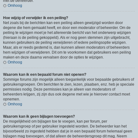
met de beheerder.
Omhoog
Hoe wijzig of verwijder ik een peiling?
Net zoals bij de berichten kan een peiling alleen gewijzigd worden door
degene die hem gemaakt heeft, en door een moderator of beheerder. Om de
peiling te wijzigen moet je het allereerste bericht van het onderwerp wijzigen
(hieraan is de peiling gekoppeld). Als er nog geen stemmen zijn uitgebracht,
kunnen gebruikers de peiling verwijderen of iedere peilingsoptie wijzigen.
Maar, als er reeds gestemd is, dan kunnen alleen moderators of beheerders
hem wijzigen of verwijderen. Dit om te voorkomen dat gebruikers een peiling
maken en deze daarna vervalsen door de opties te wijzigen.
Omhoog
Waarom kan ik een bepaald forum niet openen?
Sommige forums zijn mogelijk alleen toegankelijk voor bepaalde gebruikers of
gebruikersgroepen. Om berichten te zien, lezen, plaatsen, enz. heb je speciale
permissies nodig. Deze permissies kan je alleen van moderators of
beheerders krijgen, zij zijn dus ook degene met wie je hierover contact moet
opnemen.
Omhoog
Waarom kan ik geen bijlagen toevoegen?
De mogelijkheid om bijlagen toe te voegen, kan per forum, per
gebruikersgroep of per gebruiker ingesteld worden. De beheerder kan het
bijvoorbeeld zo ingesteld hebben dat je in een bepaald forum helemaal geen
bijlagen mag toevoegen, of dat alleen de beheerdersgroep dit mag. Neem