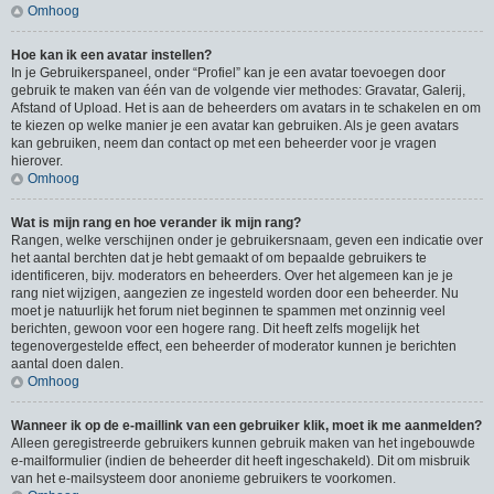
Omhoog
Hoe kan ik een avatar instellen?
In je Gebruikerspaneel, onder “Profiel” kan je een avatar toevoegen door
gebruik te maken van één van de volgende vier methodes: Gravatar, Galerij,
Afstand of Upload. Het is aan de beheerders om avatars in te schakelen en om
te kiezen op welke manier je een avatar kan gebruiken. Als je geen avatars
kan gebruiken, neem dan contact op met een beheerder voor je vragen
hierover.
Omhoog
Wat is mijn rang en hoe verander ik mijn rang?
Rangen, welke verschijnen onder je gebruikersnaam, geven een indicatie over
het aantal berchten dat je hebt gemaakt of om bepaalde gebruikers te
identificeren, bijv. moderators en beheerders. Over het algemeen kan je je
rang niet wijzigen, aangezien ze ingesteld worden door een beheerder. Nu
moet je natuurlijk het forum niet beginnen te spammen met onzinnig veel
berichten, gewoon voor een hogere rang. Dit heeft zelfs mogelijk het
tegenovergestelde effect, een beheerder of moderator kunnen je berichten
aantal doen dalen.
Omhoog
Wanneer ik op de e-maillink van een gebruiker klik, moet ik me aanmelden?
Alleen geregistreerde gebruikers kunnen gebruik maken van het ingebouwde
e-mailformulier (indien de beheerder dit heeft ingeschakeld). Dit om misbruik
van het e-mailsysteem door anonieme gebruikers te voorkomen.