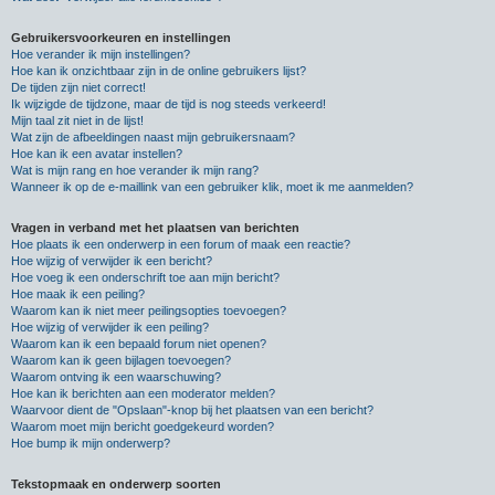
Gebruikersvoorkeuren en instellingen
Hoe verander ik mijn instellingen?
Hoe kan ik onzichtbaar zijn in de online gebruikers lijst?
De tijden zijn niet correct!
Ik wijzigde de tijdzone, maar de tijd is nog steeds verkeerd!
Mijn taal zit niet in de lijst!
Wat zijn de afbeeldingen naast mijn gebruikersnaam?
Hoe kan ik een avatar instellen?
Wat is mijn rang en hoe verander ik mijn rang?
Wanneer ik op de e-maillink van een gebruiker klik, moet ik me aanmelden?
Vragen in verband met het plaatsen van berichten
Hoe plaats ik een onderwerp in een forum of maak een reactie?
Hoe wijzig of verwijder ik een bericht?
Hoe voeg ik een onderschrift toe aan mijn bericht?
Hoe maak ik een peiling?
Waarom kan ik niet meer peilingsopties toevoegen?
Hoe wijzig of verwijder ik een peiling?
Waarom kan ik een bepaald forum niet openen?
Waarom kan ik geen bijlagen toevoegen?
Waarom ontving ik een waarschuwing?
Hoe kan ik berichten aan een moderator melden?
Waarvoor dient de "Opslaan"-knop bij het plaatsen van een bericht?
Waarom moet mijn bericht goedgekeurd worden?
Hoe bump ik mijn onderwerp?
Tekstopmaak en onderwerp soorten