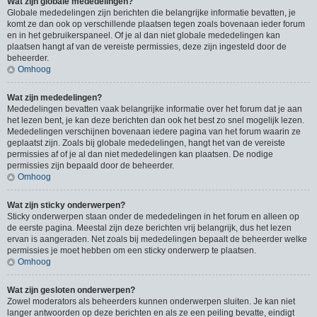
Wat zijn globale mededelingen?
Globale mededelingen zijn berichten die belangrijke informatie bevatten, je
komt ze dan ook op verschillende plaatsen tegen zoals bovenaan ieder forum
en in het gebruikerspaneel. Of je al dan niet globale mededelingen kan
plaatsen hangt af van de vereiste permissies, deze zijn ingesteld door de
beheerder.
Omhoog
Wat zijn mededelingen?
Mededelingen bevatten vaak belangrijke informatie over het forum dat je aan
het lezen bent, je kan deze berichten dan ook het best zo snel mogelijk lezen.
Mededelingen verschijnen bovenaan iedere pagina van het forum waarin ze
geplaatst zijn. Zoals bij globale mededelingen, hangt het van de vereiste
permissies af of je al dan niet mededelingen kan plaatsen. De nodige
permissies zijn bepaald door de beheerder.
Omhoog
Wat zijn sticky onderwerpen?
Sticky onderwerpen staan onder de mededelingen in het forum en alleen op
de eerste pagina. Meestal zijn deze berichten vrij belangrijk, dus het lezen
ervan is aangeraden. Net zoals bij mededelingen bepaalt de beheerder welke
permissies je moet hebben om een sticky onderwerp te plaatsen.
Omhoog
Wat zijn gesloten onderwerpen?
Zowel moderators als beheerders kunnen onderwerpen sluiten. Je kan niet
langer antwoorden op deze berichten en als ze een peiling bevatte, eindigt