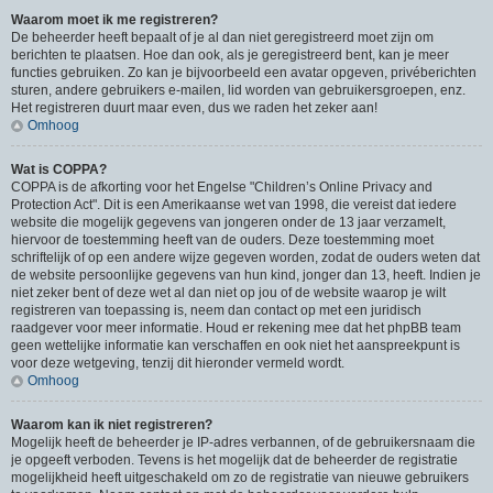
Waarom moet ik me registreren?
De beheerder heeft bepaalt of je al dan niet geregistreerd moet zijn om
berichten te plaatsen. Hoe dan ook, als je geregistreerd bent, kan je meer
functies gebruiken. Zo kan je bijvoorbeeld een avatar opgeven, privéberichten
sturen, andere gebruikers e-mailen, lid worden van gebruikersgroepen, enz.
Het registreren duurt maar even, dus we raden het zeker aan!
Omhoog
Wat is COPPA?
COPPA is de afkorting voor het Engelse "Children’s Online Privacy and
Protection Act". Dit is een Amerikaanse wet van 1998, die vereist dat iedere
website die mogelijk gegevens van jongeren onder de 13 jaar verzamelt,
hiervoor de toestemming heeft van de ouders. Deze toestemming moet
schriftelijk of op een andere wijze gegeven worden, zodat de ouders weten dat
de website persoonlijke gegevens van hun kind, jonger dan 13, heeft. Indien je
niet zeker bent of deze wet al dan niet op jou of de website waarop je wilt
registreren van toepassing is, neem dan contact op met een juridisch
raadgever voor meer informatie. Houd er rekening mee dat het phpBB team
geen wettelijke informatie kan verschaffen en ook niet het aanspreekpunt is
voor deze wetgeving, tenzij dit hieronder vermeld wordt.
Omhoog
Waarom kan ik niet registreren?
Mogelijk heeft de beheerder je IP-adres verbannen, of de gebruikersnaam die
je opgeeft verboden. Tevens is het mogelijk dat de beheerder de registratie
mogelijkheid heeft uitgeschakeld om zo de registratie van nieuwe gebruikers