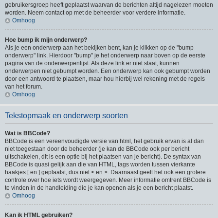
gebruikersgroep heeft geplaatst waarvan de berichten altijd nagelezen moeten
worden. Neem contact op met de beheerder voor verdere informatie.
Omhoog
Hoe bump ik mijn onderwerp?
Als je een onderwerp aan het bekijken bent, kan je klikken op de "bump
onderwerp" link. Hierdoor "bump" je het onderwerp naar boven op de eerste
pagina van de onderwerpenlijst. Als deze link er niet staat, kunnen
onderwerpen niet gebumpt worden. Een onderwerp kan ook gebumpt worden
door een antwoord te plaatsen, maar hou hierbij wel rekening met de regels
van het forum.
Omhoog
Tekstopmaak en onderwerp soorten
Wat is BBCode?
BBCode is een vereenvoudigde versie van html, het gebruik ervan is al dan
niet toegestaan door de beheerder (je kan de BBCode ook per bericht
uitschakelen, dit is een optie bij het plaatsen van je bericht). De syntax van
BBCode is quasi gelijk aan die van HTML, tags worden tussen vierkante
haakjes [ en ] geplaatst, dus niet < en >. Daarnaast geeft het ook een grotere
controle over hoe iets wordt weergegeven. Meer informatie omtrent BBCode is
te vinden in de handleiding die je kan openen als je een bericht plaatst.
Omhoog
Kan ik HTML gebruiken?