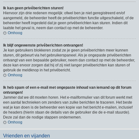
Ik kan geen privéberichten sturen!
Hiervoor zijn drie redenen mogelijk: ofwel ben je niet geregistreerd en/of
aangemeld, de beheerder heeft de privéberichten functie uitgeschakeld, of de
beheerder heeft ingesteld dat je geen privéberichten kan sturen. Indien dit
laatste het geval is, neem dan contact op met de beheerder.
Omhoog
Ik blijf ongewenste privéberichten ontvangen!
Je kan gebruikers blokkeren zodat ze je geen privéberichten meer kunnen
sturen, dit gebeurt via het gebruikerspaneel. Als je ongepaste privéberichten
ontvangt van een bepaalde gebruiker, neem dan contact op met de beheerder,
deze kan ervoor zorgen dat hij of zij niet langer privéberichten kan sturen of
gebruik de meldknop in het privébericht.
Omhoog
Ik heb spam of een e-mail met ongepaste inhoud van iemand op dit forum
ontvangen!
Jammer dat we dit moeten horen. Het e-mailformulier van dit forum werkt met
een aantal technieken om zenders van zulke berichten te traceren. Het beste
wat je kan doen is de beheerder een kopie van het bericht e-mailen, inclusief
de headers (hierin staan de details van de gebruiker die de e-mail stuurde).
Deze zal dan de nodige stappen ondernemen.
Omhoog
Vrienden en vijanden