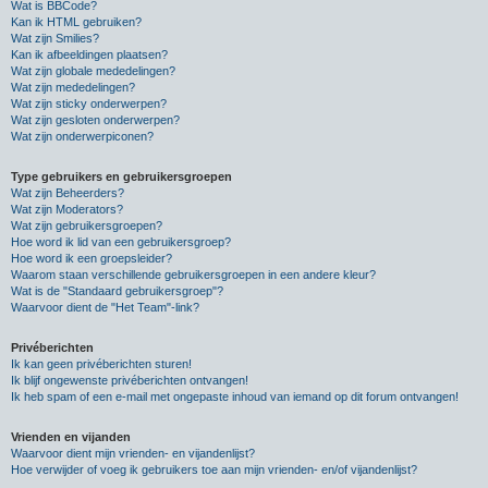
Wat is BBCode?
Kan ik HTML gebruiken?
Wat zijn Smilies?
Kan ik afbeeldingen plaatsen?
Wat zijn globale mededelingen?
Wat zijn mededelingen?
Wat zijn sticky onderwerpen?
Wat zijn gesloten onderwerpen?
Wat zijn onderwerpiconen?
Type gebruikers en gebruikersgroepen
Wat zijn Beheerders?
Wat zijn Moderators?
Wat zijn gebruikersgroepen?
Hoe word ik lid van een gebruikersgroep?
Hoe word ik een groepsleider?
Waarom staan verschillende gebruikersgroepen in een andere kleur?
Wat is de "Standaard gebruikersgroep"?
Waarvoor dient de "Het Team"-link?
Privéberichten
Ik kan geen privéberichten sturen!
Ik blijf ongewenste privéberichten ontvangen!
Ik heb spam of een e-mail met ongepaste inhoud van iemand op dit forum ontvangen!
Vrienden en vijanden
Waarvoor dient mijn vrienden- en vijandenlijst?
Hoe verwijder of voeg ik gebruikers toe aan mijn vrienden- en/of vijandenlijst?