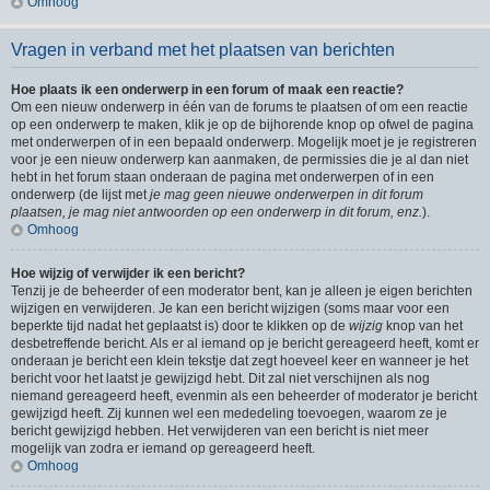
Omhoog
Vragen in verband met het plaatsen van berichten
Hoe plaats ik een onderwerp in een forum of maak een reactie?
Om een nieuw onderwerp in één van de forums te plaatsen of om een reactie
op een onderwerp te maken, klik je op de bijhorende knop op ofwel de pagina
met onderwerpen of in een bepaald onderwerp. Mogelijk moet je je registreren
voor je een nieuw onderwerp kan aanmaken, de permissies die je al dan niet
hebt in het forum staan onderaan de pagina met onderwerpen of in een
onderwerp (de lijst met
je mag geen nieuwe onderwerpen in dit forum
plaatsen, je mag niet antwoorden op een onderwerp in dit forum, enz.
).
Omhoog
Hoe wijzig of verwijder ik een bericht?
Tenzij je de beheerder of een moderator bent, kan je alleen je eigen berichten
wijzigen en verwijderen. Je kan een bericht wijzigen (soms maar voor een
beperkte tijd nadat het geplaatst is) door te klikken op de
wijzig
knop van het
desbetreffende bericht. Als er al iemand op je bericht gereageerd heeft, komt er
onderaan je bericht een klein tekstje dat zegt hoeveel keer en wanneer je het
bericht voor het laatst je gewijzigd hebt. Dit zal niet verschijnen als nog
niemand gereageerd heeft, evenmin als een beheerder of moderator je bericht
gewijzigd heeft. Zij kunnen wel een mededeling toevoegen, waarom ze je
bericht gewijzigd hebben. Het verwijderen van een bericht is niet meer
mogelijk van zodra er iemand op gereageerd heeft.
Omhoog