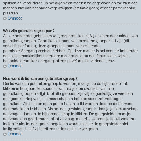
splitsen en verwijderen. In het algemeen moeten ze er gewoon op toe zien dat
mensen niet van het onderwerp afwijken (
off-topic
gaan) of ongepaste inhoud
plaatsen.
Omhoog
Wat zijn gebruikersgroepen?
Als de beheerder gebruikers wil groeperen, kan hij/zij dit doen door middel van
gebruikersgroepen. Gebruikers kunnen van meerdere groepen lid zijn (dit
verschilt per forum), deze groepen kunnen verschillende
permissies/toegangsrechten hebben. Op deze manier is het voor de beheerder
een stuk gemakkelijker meerdere moderators aan een forum toe te wijzen,
bepaalde gebruikers toegang tot een privéforum te verlenen, enz.
Omhoog
Hoe word ik lid van een gebruikersgroep?
Om lid van een gebruikersgroep te worden, moet je op de bijhorende link
klikken in het gebruikerspaneel, waarna je een overzicht van alle
gebruikersgroepen krijgt. Niet alle groepen zijn vrij toegankelijk, ze vereisen
een goedkeuring van je lidmaatschap en hebben soms zelf verborgen
gebruikers. Als het een open groep is, kan je lid worden door op de hiervoor
dienende knop te klikken. Als het een gesloten groep is, kan je je lidmaatschap
aanvragen door op de bijhorende knop te klikken. De groepsleider moet je
aanvraag dan goedkeuren, hij of zij vraagt mogelijk waarom je lid wil worden.
Indien je niet tot een groep toegelaten wordt, moet je de groepsleider niet
lastig vallen, hij of zij heeft een reden om je te weigeren.
Omhoog