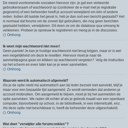
De meest voorkomende oorzaken hiervoor zijn: je gaf een verkeerde
gebruikersnaam of wachtwoord op (controleer de e-mail met je registratie
gegevens) of een beheerder heeft je account verwijderd om één of andere
reden. Indien dit laatste het geval is, heb je dan ooit een bericht geplaatst? Het
is normaal dat forums om de zoveel tijd gebruikers, die nog geen berichten
geplaatst hebben, verwijderen. Dit doen ze om de database qua omvang te
verkleinen. Probeer je opnieuw te registreren en meng je in de discussies.
Omhoog
Ik weet mijn wachtwoord niet meer!
Geen paniek! Je kan je huidige wachtwoord niet terug krijgen, maar er is wel
een mogelijkheid om deze te resetten. Hiervoor moet je naar de
aanmeldpagina gaan en klikken op
wachtwoord vergeten?
. Volg de instructies
op het scherm en even later kan je je weer aanmelden.
Omhoog
Waarom word ik automatisch afgemeld?
Als je de optie
meld mij automatisch aan bij ieder bezoek
niet aanvinkt, blijf je
maar voor een bepaalde tijd aangemeld. Zo wordt vermeden dat anderen je
account misbruiken. Om aangemeld te blijven, moet je bij het aanmelden de
optie aanvinken. We raden dit echter af als je gebruik maakt van een openbare
computer, bijvoorbeeld op school, in de bibliotheek, in een internetcafé, enz.
Als deze optie niet beschikbaar is, heeft de beheerder deze uitgeschakeld.
Omhoog
Wat doet "verwijder alle forumcookies"?