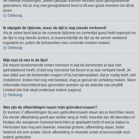
de meeste instellingen, alleen gedaan kunnen worden door geregistreerde
gebruikers. Als je nog niet geregistreerd bent is dit een goed moment om dit te
doen.
Omhoog
Ik wijzigde de tijdzone, maar de tijd is nog steeds verkeerd!
Als je zeker bent dat je de correcte tijdzone en zomertijd goed hebt ingevuld en
de tijd is nog steeds anders, is waarschijnlijk de tijd op de server verkeerd
ingesteld en zullen de beheerders een correctie moeten maken.
Omhoog
Mijn taal zit niet in de lijst!
De meest voorkomende reden hiervoor is dat de beheerder je taal niet
geïnstalleerd heeft, of dat nog niemand het forum in je taal vertaald heeft. Je
kan altijd aan de beheerder vragen of hij het talenpakket, dat je nodig hebt, wilt
installeren. Indien het nog niet bestaat, mag je gerust de vertaling maken. Meer
informatie hieromtrent kan gevonden worden op de website van phpBB
Limited (de link staat onderaan iedere pagina).
Omhoog
Wat zijn de afbeeldingen naast mijn gebruikersnaam?
Er kunnen 2 afbeeldingen bij een gebruikersnaam staan als je berichten leest.
De eerste afbeelding geeft aan welke rang je hebt, meestal zijn dit sterretjes of
blokjes die aangeven hoeveel berichten je geplaatst hebt of wat je status is.
Hieronder kan nog een tweede, meestal grotere, afbeelding staan, beter
bekend als een avatar. Deze afbeelding is meestal uniek of persoonlijk voor
iedere gebruiker.