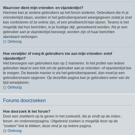
Waarvoor dient mijn vrienden- en vijandenlijst?
Hiermee kan je andere gebruikers op het forum sorteren. Gebruikers die in je
vriendenlijst staan, worden in het gebruikerspaneel weergegeven zodat je snel
kan controleren of ze online zijn, of een privébericht kan sturen. Tevens is het
mogelijk dat hun berichten, in je huidige stijl, gemarkeerd worden. Als je een
gebruiker aan je vijandenlijst toevoegt, worden zijn of haar berichten
standaard verborgen.
Omhoog
Hoe verwijder of voeg ik gebruikers toe aan mijn vrienden- en/of
vijandenlijst?
Het toevoegen van gebruikers kan op 2 manieren. In het profiel van iedere
gebruiker staat er een link om de gebruiker aan je vrienden- of vijandenlijst toe
te voegen. De tweede manier is via het gebruikerspaneel, dan moet je een
gebruikersnaam opgeven. Op dezelfde pagina kan je gebruikers weer van de
lijst verwijderen.
Omhoog
Forums doorzoeken
Hoe doorzoek ik het forum?
Door een zoekterm op te geven in het zoekveld, die je vindt op de index-,
forum- en onderwerppagina. Uitgebreid zoeken is mogelijk door op de
"zoeken" link te klikken, deze vind je op iedere pagina.
Omhoog