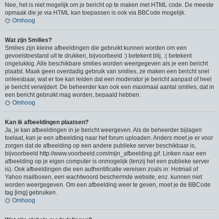
Nee, het is niet mogelijk om je bericht op te maken met HTML code. De meeste
opmaak die je via HTML kan toepassen is ook via BBCode mogelijk.
Omhoog
Wat zijn Smilies?
Smilies zijn kleine afbeeldingen die gebruikt kunnen worden om een
gevoelstoestand uit te drukken, bijvoorbeeld :) betekent blij, :( betekent
ongelukkig. Alle beschikbare smilies worden weergegeven als je een bericht
plaatst. Maak geen overdadig gebruik van smilies, ze maken een bericht snel
onleesbaar, wat er toe kan leiden dat een moderator je bericht aanpast of heel
je bericht verwijdert. De beheerder kan ook een maximaal aantal smilies, dat in
een bericht gebruikt mag worden, bepaald hebben.
Omhoog
Kan ik afbeeldingen plaatsen?
Ja, je kan afbeeldingen in je bericht weergeven. Als de beheerder bijlagen
toelaat, kan je een afbeelding naar het forum uploaden. Anders moet je er voor
zorgen dat de afbeelding op een andere publieke server beschikbaar is,
bijvoorbeeld http://www.voorbeeld.com/mijn_afbeelding.gif. Linken naar een
afbeelding op je eigen computer is onmogelijk (tenzij het een publieke server
is). Ook afbeeldingen die een authentificatie vereisen zoals in: Hotmail of
Yahoo mailboxen, een wachtwoord beschermde website, enz. kunnen niet
worden weergegeven. Om een afbeelding weer te geven, moet je de BBCode
tag [img] gebruiken.
Omhoog