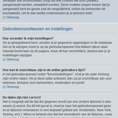
Verwijder alle forumcookies zorgt dat alle cookies die door phpBB3
aangemaakt werden, verwijdert worden. Deze cookies zorgen ervoor dat je
aangemeld bent en geven ook de mogelijkheid, indien de beheerder dit
inschakelde, om te zien welke onderwerpen je al gelezen hebt.
Omhoog
Gebruikersvoorkeuren en instellingen
Hoe verander ik mijn instellingen?
Als je geregistreerd bent, worden al je gegevens opgeslagen in de database.
Om ze te wijzigen moet je op de
gebruikerspaneel
link klikken (deze staat
meestal bovenaan op de pagina, maar dit kan verschillen), daarna kan je je
instellingen wijzigen.
Omhoog
Hoe kan ik onzichtbaar zijn in de online gebruikers lijst?
In het gebruikerspaneel onder "foruminstellingen", vind je de optie
Verberg
mijn online status
. Als je deze optie activeert, dan zal je onzichtbaar zijn voor
iedereen, behalve voor beheerders, moderators en jezelf.
Omhoog
De tijden zijn niet correct!
Het is mogelijk dat de tijd die gegeven wordt van een andere tijdzone is dan
waarin jij woont. Als dit het geval is, moet je naar het gebruikerspaneel gaan
en je tijdzone veranderen in een bepaald gebied (vb: Amsterdam, New York,
Sydney, enz.). Wees er bewust van dat het veranderen van de tijdzone, zoals