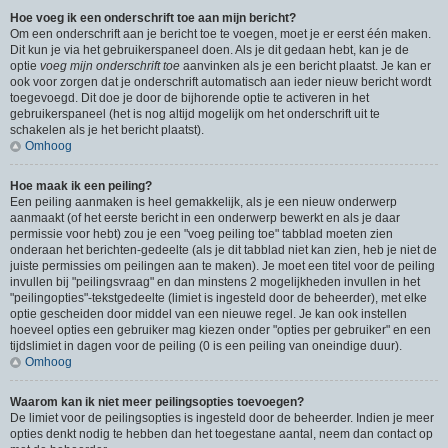
Hoe voeg ik een onderschrift toe aan mijn bericht?
Om een onderschrift aan je bericht toe te voegen, moet je er eerst één maken.
Dit kun je via het gebruikerspaneel doen. Als je dit gedaan hebt, kan je de
optie
voeg mijn onderschrift toe
aanvinken als je een bericht plaatst. Je kan er
ook voor zorgen dat je onderschrift automatisch aan ieder nieuw bericht wordt
toegevoegd. Dit doe je door de bijhorende optie te activeren in het
gebruikerspaneel (het is nog altijd mogelijk om het onderschrift uit te
schakelen als je het bericht plaatst).
Omhoog
Hoe maak ik een peiling?
Een peiling aanmaken is heel gemakkelijk, als je een nieuw onderwerp
aanmaakt (of het eerste bericht in een onderwerp bewerkt en als je daar
permissie voor hebt) zou je een "voeg peiling toe" tabblad moeten zien
onderaan het berichten-gedeelte (als je dit tabblad niet kan zien, heb je niet de
juiste permissies om peilingen aan te maken). Je moet een titel voor de peiling
invullen bij "peilingsvraag" en dan minstens 2 mogelijkheden invullen in het
"peilingopties"-tekstgedeelte (limiet is ingesteld door de beheerder), met elke
optie gescheiden door middel van een nieuwe regel. Je kan ook instellen
hoeveel opties een gebruiker mag kiezen onder "opties per gebruiker" en een
tijdslimiet in dagen voor de peiling (0 is een peiling van oneindige duur).
Omhoog
Waarom kan ik niet meer peilingsopties toevoegen?
De limiet voor de peilingsopties is ingesteld door de beheerder. Indien je meer
opties denkt nodig te hebben dan het toegestane aantal, neem dan contact op