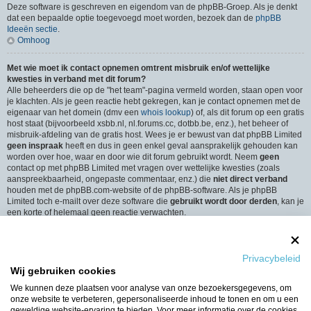
Deze software is geschreven en eigendom van de phpBB-Groep. Als je denkt
dat een bepaalde optie toegevoegd moet worden, bezoek dan de
phpBB
Ideeën sectie
.
Omhoog
Met wie moet ik contact opnemen omtrent misbruik en/of wettelijke
kwesties in verband met dit forum?
Alle beheerders die op de "het team"-pagina vermeld worden, staan open voor
je klachten. Als je geen reactie hebt gekregen, kan je contact opnemen met de
eigenaar van het domein (dmv een
whois lookup
) of, als dit forum op een gratis
host staat (bijvoorbeeld xsbb.nl, nl.forums.cc, dotbb.be, enz.), het beheer of
misbruik-afdeling van de gratis host. Wees je er bewust van dat phpBB Limited
geen inspraak
heeft en dus in geen enkel geval aansprakelijk gehouden kan
worden over hoe, waar en door wie dit forum gebruikt wordt. Neem
geen
contact op met phpBB Limited met vragen over wettelijke kwesties (zoals
aanspreekbaarheid, ongepaste commentaar, enz.) die
niet direct verband
houden met de phpBB.com-website of de phpBB-software. Als je phpBB
Limited toch e-mailt over deze software die
gebruikt wordt door derden
, kan je
een korte of helemaal geen reactie verwachten.
Omhoog
Hoe neem ik contact op met een beheerder?
Privacybeleid
Alle gebruikers van het forum kunnen gebruik maken van het “Contact”-
Wij gebruiken cookies
formulier, als de optie is ingeschakeld door de beheerders.
Leden van het forum kunnen ook gebruik maken van de “Het Team”-link.
We kunnen deze plaatsen voor analyse van onze bezoekersgegevens, om
Omhoog
onze website te verbeteren, gepersonaliseerde inhoud te tonen en om u een
geweldige website-ervaring te bieden. Voor meer informatie over de cookies