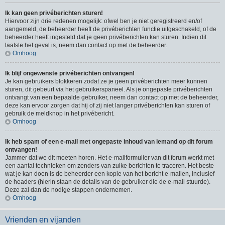
Ik kan geen privéberichten sturen!
Hiervoor zijn drie redenen mogelijk: ofwel ben je niet geregistreerd en/of
aangemeld, de beheerder heeft de privéberichten functie uitgeschakeld, of de
beheerder heeft ingesteld dat je geen privéberichten kan sturen. Indien dit
laatste het geval is, neem dan contact op met de beheerder.
Omhoog
Ik blijf ongewenste privéberichten ontvangen!
Je kan gebruikers blokkeren zodat ze je geen privéberichten meer kunnen
sturen, dit gebeurt via het gebruikerspaneel. Als je ongepaste privéberichten
ontvangt van een bepaalde gebruiker, neem dan contact op met de beheerder,
deze kan ervoor zorgen dat hij of zij niet langer privéberichten kan sturen of
gebruik de meldknop in het privébericht.
Omhoog
Ik heb spam of een e-mail met ongepaste inhoud van iemand op dit forum
ontvangen!
Jammer dat we dit moeten horen. Het e-mailformulier van dit forum werkt met
een aantal technieken om zenders van zulke berichten te traceren. Het beste
wat je kan doen is de beheerder een kopie van het bericht e-mailen, inclusief
de headers (hierin staan de details van de gebruiker die de e-mail stuurde).
Deze zal dan de nodige stappen ondernemen.
Omhoog
Vrienden en vijanden