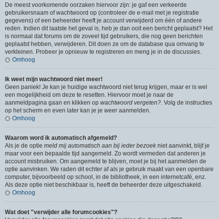
De meest voorkomende oorzaken hiervoor zijn: je gaf een verkeerde
gebruikersnaam of wachtwoord op (controleer de e-mail met je registratie
gegevens) of een beheerder heeft je account verwijderd om één of andere
reden. Indien dit laatste het geval is, heb je dan ooit een bericht geplaatst? Het
is normaal dat forums om de zoveel tijd gebruikers, die nog geen berichten
geplaatst hebben, verwijderen. Dit doen ze om de database qua omvang te
verkleinen. Probeer je opnieuw te registreren en meng je in de discussies.
Omhoog
Ik weet mijn wachtwoord niet meer!
Geen paniek! Je kan je huidige wachtwoord niet terug krijgen, maar er is wel
een mogelijkheid om deze te resetten. Hiervoor moet je naar de
aanmeldpagina gaan en klikken op
wachtwoord vergeten?
. Volg de instructies
op het scherm en even later kan je je weer aanmelden.
Omhoog
Waarom word ik automatisch afgemeld?
Als je de optie
meld mij automatisch aan bij ieder bezoek
niet aanvinkt, blijf je
maar voor een bepaalde tijd aangemeld. Zo wordt vermeden dat anderen je
account misbruiken. Om aangemeld te blijven, moet je bij het aanmelden de
optie aanvinken. We raden dit echter af als je gebruik maakt van een openbare
computer, bijvoorbeeld op school, in de bibliotheek, in een internetcafé, enz.
Als deze optie niet beschikbaar is, heeft de beheerder deze uitgeschakeld.
Omhoog
Wat doet "verwijder alle forumcookies"?