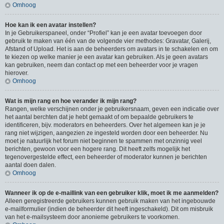
Omhoog
Hoe kan ik een avatar instellen?
In je Gebruikerspaneel, onder “Profiel” kan je een avatar toevoegen door
gebruik te maken van één van de volgende vier methodes: Gravatar, Galerij,
Afstand of Upload. Het is aan de beheerders om avatars in te schakelen en om
te kiezen op welke manier je een avatar kan gebruiken. Als je geen avatars
kan gebruiken, neem dan contact op met een beheerder voor je vragen
hierover.
Omhoog
Wat is mijn rang en hoe verander ik mijn rang?
Rangen, welke verschijnen onder je gebruikersnaam, geven een indicatie over
het aantal berchten dat je hebt gemaakt of om bepaalde gebruikers te
identificeren, bijv. moderators en beheerders. Over het algemeen kan je je
rang niet wijzigen, aangezien ze ingesteld worden door een beheerder. Nu
moet je natuurlijk het forum niet beginnen te spammen met onzinnig veel
berichten, gewoon voor een hogere rang. Dit heeft zelfs mogelijk het
tegenovergestelde effect, een beheerder of moderator kunnen je berichten
aantal doen dalen.
Omhoog
Wanneer ik op de e-maillink van een gebruiker klik, moet ik me aanmelden?
Alleen geregistreerde gebruikers kunnen gebruik maken van het ingebouwde
e-mailformulier (indien de beheerder dit heeft ingeschakeld). Dit om misbruik
van het e-mailsysteem door anonieme gebruikers te voorkomen.