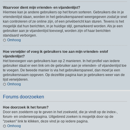
Waarvoor dient mijn vrienden- en vijandenlijst?
Hiermee kan je andere gebruikers op het forum sorteren. Gebruikers die in je
vriendenlijst staan, worden in het gebruikerspaneel weergegeven zodat je snel
kan controleren of ze online zijn, of een privébericht kan sturen. Tevens is het
mogelijk dat hun berichten, in je huidige stijl, gemarkeerd worden. Als je een
gebruiker aan je vijandenlijst toevoegt, worden zijn of haar berichten
standaard verborgen.
Omhoog
Hoe verwijder of voeg ik gebruikers toe aan mijn vrienden- en/of
vijandenlijst?
Het toevoegen van gebruikers kan op 2 manieren. In het profiel van iedere
gebruiker staat er een link om de gebruiker aan je vrienden- of vijandenlijst toe
te voegen. De tweede manier is via het gebruikerspaneel, dan moet je een
gebruikersnaam opgeven. Op dezelfde pagina kan je gebruikers weer van de
lijst verwijderen.
Omhoog
Forums doorzoeken
Hoe doorzoek ik het forum?
Door een zoekterm op te geven in het zoekveld, die je vindt op de index-,
forum- en onderwerppagina. Uitgebreid zoeken is mogelijk door op de
"zoeken" link te klikken, deze vind je op iedere pagina.
Omhoog