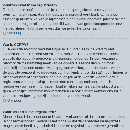
Waarom moet ik me registreren?
De beheerder heeft bepaalt of je al dan niet geregistreerd moet zijn om
berichten te plaatsen. Hoe dan ook, als je geregistreerd bent, kan je meer
functies gebruiken. Zo kan je bijvoorbeeld een avatar opgeven, privéberichten
sturen, andere gebruikers e-mailen, lid worden van gebruikersgroepen, enz.
Het registreren duurt maar even, dus we raden het zeker aan!
Omhoog
Wat is COPPA?
COPPA is de afkorting voor het Engelse "Children’s Online Privacy and
Protection Act". Dit is een Amerikaanse wet van 1998, die vereist dat iedere
website die mogelijk gegevens van jongeren onder de 13 jaar verzamelt,
hiervoor de toestemming heeft van de ouders. Deze toestemming moet
schriftelijk of op een andere wijze gegeven worden, zodat de ouders weten dat
de website persoonlijke gegevens van hun kind, jonger dan 13, heeft. Indien je
niet zeker bent of deze wet al dan niet op jou of de website waarop je wilt
registreren van toepassing is, neem dan contact op met een juridisch
raadgever voor meer informatie. Houd er rekening mee dat het phpBB team
geen wettelijke informatie kan verschaffen en ook niet het aanspreekpunt is
voor deze wetgeving, tenzij dit hieronder vermeld wordt.
Omhoog
Waarom kan ik niet registreren?
Mogelijk heeft de beheerder je IP-adres verbannen, of de gebruikersnaam die
je opgeeft verboden. Tevens is het mogelijk dat de beheerder de registratie
mogelijkheid heeft uitgeschakeld om zo de registratie van nieuwe gebruikers