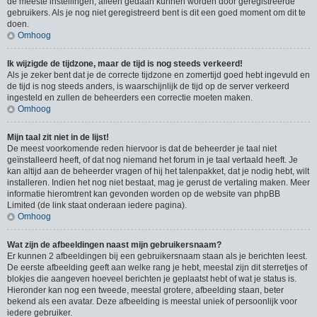
de meeste instellingen, alleen gedaan kunnen worden door geregistreerde
gebruikers. Als je nog niet geregistreerd bent is dit een goed moment om dit te
doen.
Omhoog
Ik wijzigde de tijdzone, maar de tijd is nog steeds verkeerd!
Als je zeker bent dat je de correcte tijdzone en zomertijd goed hebt ingevuld en
de tijd is nog steeds anders, is waarschijnlijk de tijd op de server verkeerd
ingesteld en zullen de beheerders een correctie moeten maken.
Omhoog
Mijn taal zit niet in de lijst!
De meest voorkomende reden hiervoor is dat de beheerder je taal niet
geïnstalleerd heeft, of dat nog niemand het forum in je taal vertaald heeft. Je
kan altijd aan de beheerder vragen of hij het talenpakket, dat je nodig hebt, wilt
installeren. Indien het nog niet bestaat, mag je gerust de vertaling maken. Meer
informatie hieromtrent kan gevonden worden op de website van phpBB
Limited (de link staat onderaan iedere pagina).
Omhoog
Wat zijn de afbeeldingen naast mijn gebruikersnaam?
Er kunnen 2 afbeeldingen bij een gebruikersnaam staan als je berichten leest.
De eerste afbeelding geeft aan welke rang je hebt, meestal zijn dit sterretjes of
blokjes die aangeven hoeveel berichten je geplaatst hebt of wat je status is.
Hieronder kan nog een tweede, meestal grotere, afbeelding staan, beter
bekend als een avatar. Deze afbeelding is meestal uniek of persoonlijk voor
iedere gebruiker.