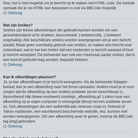
Nee, het is niet mogelijk om je bericht op te maken met HTML code. De meeste
opmaak die je via HTML kan toepassen is ook via BBCode mogelijk.
Omhoog
Wat zijn Smilies?
Smilies zijn kleine afbeeldingen die gebruikt kunnen worden om een
gevoelstoestand uit te drukken, bijvoorbeeld :) betekent blij, :( betekent
ongelukkig. Alle beschikbare smilies worden weergegeven als je een bericht
plaatst. Maak geen overdadig gebruik van smilies, ze maken een bericht snel
onleesbaar, wat er toe kan leiden dat een moderator je bericht aanpast of heel
je bericht verwijdert. De beheerder kan ook een maximaal aantal smilies, dat in
een bericht gebruikt mag worden, bepaald hebben.
Omhoog
Kan ik afbeeldingen plaatsen?
Ja, je kan afbeeldingen in je bericht weergeven. Als de beheerder bijlagen
toelaat, kan je een afbeelding naar het forum uploaden. Anders moet je er voor
zorgen dat de afbeelding op een andere publieke server beschikbaar is,
bijvoorbeeld http://www.voorbeeld.com/mijn_afbeelding.gif. Linken naar een
afbeelding op je eigen computer is onmogelijk (tenzij het een publieke server
is). Ook afbeeldingen die een authentificatie vereisen zoals in: Hotmail of
Yahoo mailboxen, een wachtwoord beschermde website, enz. kunnen niet
worden weergegeven. Om een afbeelding weer te geven, moet je de BBCode
tag [img] gebruiken.
Omhoog