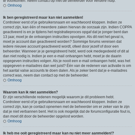
te voorkomen. Neem contact op met de beheerder voor verdere hulp.
Omhoog
Ik ben geregistreerd maar kan niet aanmelden!
Controleer eerst of je gebruikersnaam en wachtwoord kloppen. Indien ze
correct zijn, kan één of meerdere zaken hiervan de oorzaak zijn. Indien COPPA
geactiveerd is en je tijdens het registratieproces opgaf dat je jonger bent dan
13 jaar, moet je de ontvangen instructies opvolgen. Als dit niet het geval is,
moet je account dan geactiveerd worden? Sommige forums vereisen dat
iedere nieuwe account geactiveerd wordt, ofwel door jezelf of door een
beheerder. Wanneer je je geregistreerd hebt, werd ook medegedeeld of dit al
dan niet nodig is. Indien je een e-mail ontvangen hebt, moet je de daarin
opgegeven instructies volgen. Als je nooit een e-mail ontvangen hebt, was het
opgegeven e-mailadres dan wel juist? Één van de redenen van activatie is om
het aantal valse accounts te doen dalen. Als je zeker bent dat je e-mailadres
correct was, neem dan contact op met de beheerder.
Omhoog
Waarom kan ik niet aanmelden?
Er zijn verschillende redenen mogelijk waarom je dit probleem hebt.
Controleer eerst of je gebruikersnaam en wachtwoord kloppen. Indien ze
correct zijn, kan je contact opnemen met de beheerder om er zeker van te zijn
dat je niet verbannen bent. Het is ook mogelijk dat de forumconfiguratie fout is,
dan moet dit door de beheerder opgelost worden.
Omhoog
Ik heb me ooit geregistreerd maar kan nu niet meer aanmelden!?