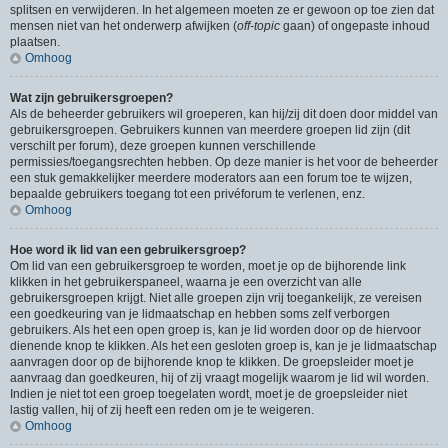
splitsen en verwijderen. In het algemeen moeten ze er gewoon op toe zien dat
mensen niet van het onderwerp afwijken (
off-topic
gaan) of ongepaste inhoud
plaatsen.
Omhoog
Wat zijn gebruikersgroepen?
Als de beheerder gebruikers wil groeperen, kan hij/zij dit doen door middel van
gebruikersgroepen. Gebruikers kunnen van meerdere groepen lid zijn (dit
verschilt per forum), deze groepen kunnen verschillende
permissies/toegangsrechten hebben. Op deze manier is het voor de beheerder
een stuk gemakkelijker meerdere moderators aan een forum toe te wijzen,
bepaalde gebruikers toegang tot een privéforum te verlenen, enz.
Omhoog
Hoe word ik lid van een gebruikersgroep?
Om lid van een gebruikersgroep te worden, moet je op de bijhorende link
klikken in het gebruikerspaneel, waarna je een overzicht van alle
gebruikersgroepen krijgt. Niet alle groepen zijn vrij toegankelijk, ze vereisen
een goedkeuring van je lidmaatschap en hebben soms zelf verborgen
gebruikers. Als het een open groep is, kan je lid worden door op de hiervoor
dienende knop te klikken. Als het een gesloten groep is, kan je je lidmaatschap
aanvragen door op de bijhorende knop te klikken. De groepsleider moet je
aanvraag dan goedkeuren, hij of zij vraagt mogelijk waarom je lid wil worden.
Indien je niet tot een groep toegelaten wordt, moet je de groepsleider niet
lastig vallen, hij of zij heeft een reden om je te weigeren.
Omhoog