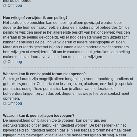
met de beheerder.
Omhoog
Hoe wijzig of verwijder ik een peiling?
Net zoals bij de berichten kan een peiling alleen gewijzigd worden door
degene die hem gemaakt heeft, en door een moderator of beheerder. Om de
peiling te wijzigen moet je het allereerste bericht van het onderwerp wijzigen
(hieraan is de peiling gekoppeld). Als er nog geen stemmen zijn uitgebracht,
kunnen gebruikers de peiling verwijderen of iedere peilingsoptie wijzigen.
Maar, als er reeds gestemd is, dan kunnen alleen moderators of beheerders
hem wijzigen of verwijderen. Dit om te voorkomen dat gebruikers een peiling
maken en deze daarna vervalsen door de opties te wijzigen.
Omhoog
Waarom kan ik een bepaald forum niet openen?
Sommige forums zijn mogelijk alleen toegankelijk voor bepaalde gebruikers of
gebruikersgroepen. Om berichten te zien, lezen, plaatsen, enz. heb je speciale
permissies nodig. Deze permissies kan je alleen van moderators of
beheerders krijgen, zij zijn dus ook degene met wie je hierover contact moet
opnemen.
Omhoog
Waarom kan ik geen bijlagen toevoegen?
De mogelijkheid om bijlagen toe te voegen, kan per forum, per
gebruikersgroep of per gebruiker ingesteld worden. De beheerder kan het
bijvoorbeeld zo ingesteld hebben dat je in een bepaald forum helemaal geen
bijlagen mag toevoegen, of dat alleen de beheerdersgroep dit mag. Neem