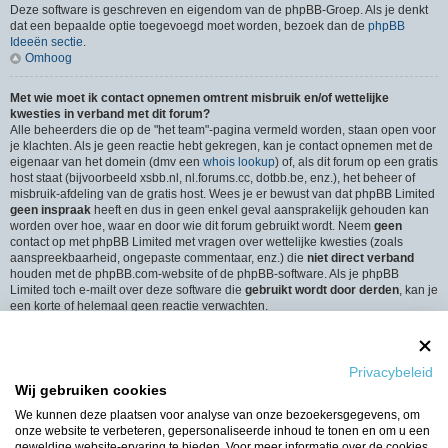
Deze software is geschreven en eigendom van de phpBB-Groep. Als je denkt
dat een bepaalde optie toegevoegd moet worden, bezoek dan de
phpBB
Ideeën sectie
.
Omhoog
Met wie moet ik contact opnemen omtrent misbruik en/of wettelijke
kwesties in verband met dit forum?
Alle beheerders die op de "het team"-pagina vermeld worden, staan open voor
je klachten. Als je geen reactie hebt gekregen, kan je contact opnemen met de
eigenaar van het domein (dmv een
whois lookup
) of, als dit forum op een gratis
host staat (bijvoorbeeld xsbb.nl, nl.forums.cc, dotbb.be, enz.), het beheer of
misbruik-afdeling van de gratis host. Wees je er bewust van dat phpBB Limited
geen inspraak
heeft en dus in geen enkel geval aansprakelijk gehouden kan
worden over hoe, waar en door wie dit forum gebruikt wordt. Neem
geen
contact op met phpBB Limited met vragen over wettelijke kwesties (zoals
aanspreekbaarheid, ongepaste commentaar, enz.) die
niet direct verband
houden met de phpBB.com-website of de phpBB-software. Als je phpBB
Limited toch e-mailt over deze software die
gebruikt wordt door derden
, kan je
een korte of helemaal geen reactie verwachten.
Omhoog
Hoe neem ik contact op met een beheerder?
Privacybeleid
Alle gebruikers van het forum kunnen gebruik maken van het “Contact”-
Wij gebruiken cookies
formulier, als de optie is ingeschakeld door de beheerders.
Leden van het forum kunnen ook gebruik maken van de “Het Team”-link.
We kunnen deze plaatsen voor analyse van onze bezoekersgegevens, om
Omhoog
onze website te verbeteren, gepersonaliseerde inhoud te tonen en om u een
geweldige website-ervaring te bieden. Voor meer informatie over de cookies