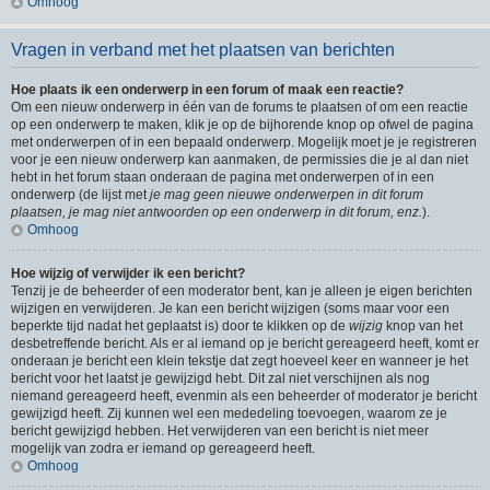
Omhoog
Vragen in verband met het plaatsen van berichten
Hoe plaats ik een onderwerp in een forum of maak een reactie?
Om een nieuw onderwerp in één van de forums te plaatsen of om een reactie
op een onderwerp te maken, klik je op de bijhorende knop op ofwel de pagina
met onderwerpen of in een bepaald onderwerp. Mogelijk moet je je registreren
voor je een nieuw onderwerp kan aanmaken, de permissies die je al dan niet
hebt in het forum staan onderaan de pagina met onderwerpen of in een
onderwerp (de lijst met
je mag geen nieuwe onderwerpen in dit forum
plaatsen, je mag niet antwoorden op een onderwerp in dit forum, enz.
).
Omhoog
Hoe wijzig of verwijder ik een bericht?
Tenzij je de beheerder of een moderator bent, kan je alleen je eigen berichten
wijzigen en verwijderen. Je kan een bericht wijzigen (soms maar voor een
beperkte tijd nadat het geplaatst is) door te klikken op de
wijzig
knop van het
desbetreffende bericht. Als er al iemand op je bericht gereageerd heeft, komt er
onderaan je bericht een klein tekstje dat zegt hoeveel keer en wanneer je het
bericht voor het laatst je gewijzigd hebt. Dit zal niet verschijnen als nog
niemand gereageerd heeft, evenmin als een beheerder of moderator je bericht
gewijzigd heeft. Zij kunnen wel een mededeling toevoegen, waarom ze je
bericht gewijzigd hebben. Het verwijderen van een bericht is niet meer
mogelijk van zodra er iemand op gereageerd heeft.
Omhoog