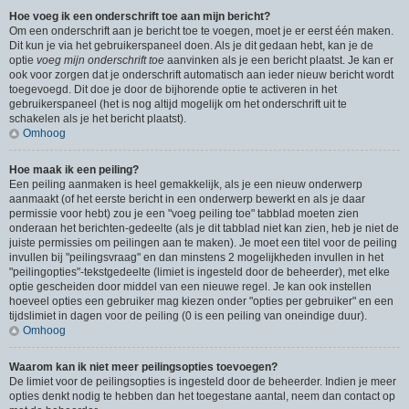
Hoe voeg ik een onderschrift toe aan mijn bericht?
Om een onderschrift aan je bericht toe te voegen, moet je er eerst één maken.
Dit kun je via het gebruikerspaneel doen. Als je dit gedaan hebt, kan je de
optie
voeg mijn onderschrift toe
aanvinken als je een bericht plaatst. Je kan er
ook voor zorgen dat je onderschrift automatisch aan ieder nieuw bericht wordt
toegevoegd. Dit doe je door de bijhorende optie te activeren in het
gebruikerspaneel (het is nog altijd mogelijk om het onderschrift uit te
schakelen als je het bericht plaatst).
Omhoog
Hoe maak ik een peiling?
Een peiling aanmaken is heel gemakkelijk, als je een nieuw onderwerp
aanmaakt (of het eerste bericht in een onderwerp bewerkt en als je daar
permissie voor hebt) zou je een "voeg peiling toe" tabblad moeten zien
onderaan het berichten-gedeelte (als je dit tabblad niet kan zien, heb je niet de
juiste permissies om peilingen aan te maken). Je moet een titel voor de peiling
invullen bij "peilingsvraag" en dan minstens 2 mogelijkheden invullen in het
"peilingopties"-tekstgedeelte (limiet is ingesteld door de beheerder), met elke
optie gescheiden door middel van een nieuwe regel. Je kan ook instellen
hoeveel opties een gebruiker mag kiezen onder "opties per gebruiker" en een
tijdslimiet in dagen voor de peiling (0 is een peiling van oneindige duur).
Omhoog
Waarom kan ik niet meer peilingsopties toevoegen?
De limiet voor de peilingsopties is ingesteld door de beheerder. Indien je meer
opties denkt nodig te hebben dan het toegestane aantal, neem dan contact op