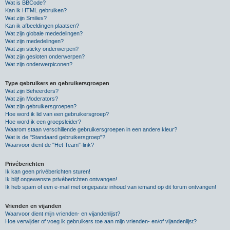
Wat is BBCode?
Kan ik HTML gebruiken?
Wat zijn Smilies?
Kan ik afbeeldingen plaatsen?
Wat zijn globale mededelingen?
Wat zijn mededelingen?
Wat zijn sticky onderwerpen?
Wat zijn gesloten onderwerpen?
Wat zijn onderwerpiconen?
Type gebruikers en gebruikersgroepen
Wat zijn Beheerders?
Wat zijn Moderators?
Wat zijn gebruikersgroepen?
Hoe word ik lid van een gebruikersgroep?
Hoe word ik een groepsleider?
Waarom staan verschillende gebruikersgroepen in een andere kleur?
Wat is de "Standaard gebruikersgroep"?
Waarvoor dient de "Het Team"-link?
Privéberichten
Ik kan geen privéberichten sturen!
Ik blijf ongewenste privéberichten ontvangen!
Ik heb spam of een e-mail met ongepaste inhoud van iemand op dit forum ontvangen!
Vrienden en vijanden
Waarvoor dient mijn vrienden- en vijandenlijst?
Hoe verwijder of voeg ik gebruikers toe aan mijn vrienden- en/of vijandenlijst?