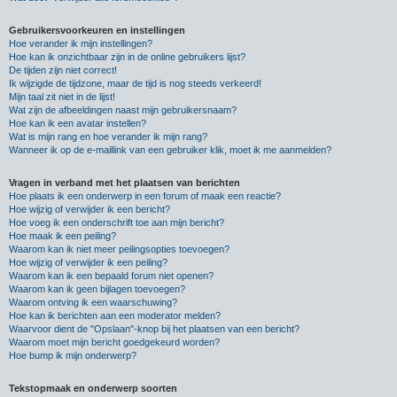
Gebruikersvoorkeuren en instellingen
Hoe verander ik mijn instellingen?
Hoe kan ik onzichtbaar zijn in de online gebruikers lijst?
De tijden zijn niet correct!
Ik wijzigde de tijdzone, maar de tijd is nog steeds verkeerd!
Mijn taal zit niet in de lijst!
Wat zijn de afbeeldingen naast mijn gebruikersnaam?
Hoe kan ik een avatar instellen?
Wat is mijn rang en hoe verander ik mijn rang?
Wanneer ik op de e-maillink van een gebruiker klik, moet ik me aanmelden?
Vragen in verband met het plaatsen van berichten
Hoe plaats ik een onderwerp in een forum of maak een reactie?
Hoe wijzig of verwijder ik een bericht?
Hoe voeg ik een onderschrift toe aan mijn bericht?
Hoe maak ik een peiling?
Waarom kan ik niet meer peilingsopties toevoegen?
Hoe wijzig of verwijder ik een peiling?
Waarom kan ik een bepaald forum niet openen?
Waarom kan ik geen bijlagen toevoegen?
Waarom ontving ik een waarschuwing?
Hoe kan ik berichten aan een moderator melden?
Waarvoor dient de "Opslaan"-knop bij het plaatsen van een bericht?
Waarom moet mijn bericht goedgekeurd worden?
Hoe bump ik mijn onderwerp?
Tekstopmaak en onderwerp soorten