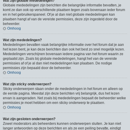
Wat zijn globale mededelingen?
Globale mededelingen zijn berichten die belangrijke informatie bevatten, je
komt ze dan ook op verschillende plaatsen tegen zoals bovenaan ieder forum
en in het gebruikerspaneel. Of je al dan niet globale mededelingen kan
plaatsen hangt af van de vereiste permissies, deze zijn ingesteld door de
beheerder.
Omhoog
Wat zijn mededelingen?
Mededelingen bevatten vaak belangrijke informatie over het forum dat je aan
het lezen bent, je kan deze berichten dan ook het best zo snel mogelijk lezen.
Mededelingen verschijnen bovenaan iedere pagina van het forum waarin ze
geplaatst zijn. Zoals bij globale mededelingen, hangt het van de vereiste
permissies af of je al dan niet mededelingen kan plaatsen. De nodige
permissies zijn bepaald door de beheerder.
Omhoog
Wat zijn sticky onderwerpen?
Sticky onderwerpen staan onder de mededelingen in het forum en alleen op
de eerste pagina. Meestal zijn deze berichten vrij belangrijk, dus het lezen
ervan is aangeraden. Net zoals bij mededelingen bepaalt de beheerder welke
permissies je moet hebben om een sticky onderwerp te plaatsen.
Omhoog
Wat zijn gesloten onderwerpen?
Zowel moderators als beheerders kunnen onderwerpen sluiten. Je kan niet
langer antwoorden op deze berichten en als ze een peiling bevatte, eindigt