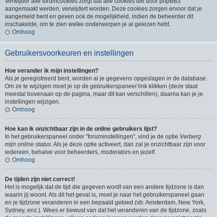
Verwijder alle forumcookies zorgt dat alle cookies die door phpBB3
aangemaakt werden, verwijdert worden. Deze cookies zorgen ervoor dat je
aangemeld bent en geven ook de mogelijkheid, indien de beheerder dit
inschakelde, om te zien welke onderwerpen je al gelezen hebt.
Omhoog
Gebruikersvoorkeuren en instellingen
Hoe verander ik mijn instellingen?
Als je geregistreerd bent, worden al je gegevens opgeslagen in de database.
Om ze te wijzigen moet je op de
gebruikerspaneel
link klikken (deze staat
meestal bovenaan op de pagina, maar dit kan verschillen), daarna kan je je
instellingen wijzigen.
Omhoog
Hoe kan ik onzichtbaar zijn in de online gebruikers lijst?
In het gebruikerspaneel onder "foruminstellingen", vind je de optie
Verberg
mijn online status
. Als je deze optie activeert, dan zal je onzichtbaar zijn voor
iedereen, behalve voor beheerders, moderators en jezelf.
Omhoog
De tijden zijn niet correct!
Het is mogelijk dat de tijd die gegeven wordt van een andere tijdzone is dan
waarin jij woont. Als dit het geval is, moet je naar het gebruikerspaneel gaan
en je tijdzone veranderen in een bepaald gebied (vb: Amsterdam, New York,
Sydney, enz.). Wees er bewust van dat het veranderen van de tijdzone, zoals