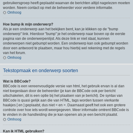
gebruikersgroep heeft geplaatst waarvan de berichten altijd nagelezen moeten
worden. Neem contact op met de beheerder voor verdere informatie.
Omhoog
Hoe bump ik mijn onderwerp?
Als je een onderwerp aan het bekijken bent, kan je klikken op de "bump
onderwerp" link. Hierdoor "bump" je het onderwerp naar boven op de eerste
pagina van de onderwerpenlijst. Als deze link er niet staat, kunnen
onderwerpen niet gebumpt worden. Een onderwerp kan ook gebumpt worden
door een antwoord te plaatsen, maar hou hierbij wel rekening met de regels
van het forum.
Omhoog
Tekstopmaak en onderwerp soorten
Wat is BBCode?
BBCode is een vereenvoudigde versie van html, het gebruik ervan is al dan
niet toegestaan door de beheerder (je kan de BBCode ook per bericht
uitschakelen, dit is een optie bij het plaatsen van je bericht). De syntax van
BBCode is quasi gelijk aan die van HTML, tags worden tussen vierkante
haakjes [ en ] geplaatst, dus niet < en >. Daarnaast geeft het ook een grotere
controle over hoe iets wordt weergegeven. Meer informatie omtrent BBCode is
te vinden in de handleiding die je kan openen als je een bericht plaatst.
Omhoog
Kan ik HTML gebruiken?