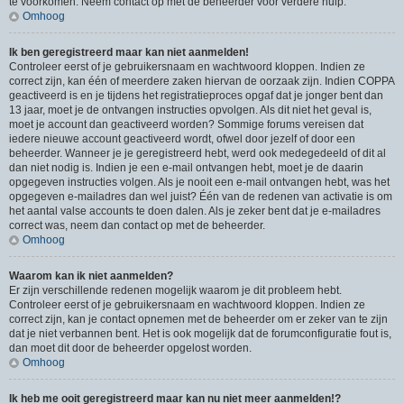
te voorkomen. Neem contact op met de beheerder voor verdere hulp.
Omhoog
Ik ben geregistreerd maar kan niet aanmelden!
Controleer eerst of je gebruikersnaam en wachtwoord kloppen. Indien ze
correct zijn, kan één of meerdere zaken hiervan de oorzaak zijn. Indien COPPA
geactiveerd is en je tijdens het registratieproces opgaf dat je jonger bent dan
13 jaar, moet je de ontvangen instructies opvolgen. Als dit niet het geval is,
moet je account dan geactiveerd worden? Sommige forums vereisen dat
iedere nieuwe account geactiveerd wordt, ofwel door jezelf of door een
beheerder. Wanneer je je geregistreerd hebt, werd ook medegedeeld of dit al
dan niet nodig is. Indien je een e-mail ontvangen hebt, moet je de daarin
opgegeven instructies volgen. Als je nooit een e-mail ontvangen hebt, was het
opgegeven e-mailadres dan wel juist? Één van de redenen van activatie is om
het aantal valse accounts te doen dalen. Als je zeker bent dat je e-mailadres
correct was, neem dan contact op met de beheerder.
Omhoog
Waarom kan ik niet aanmelden?
Er zijn verschillende redenen mogelijk waarom je dit probleem hebt.
Controleer eerst of je gebruikersnaam en wachtwoord kloppen. Indien ze
correct zijn, kan je contact opnemen met de beheerder om er zeker van te zijn
dat je niet verbannen bent. Het is ook mogelijk dat de forumconfiguratie fout is,
dan moet dit door de beheerder opgelost worden.
Omhoog
Ik heb me ooit geregistreerd maar kan nu niet meer aanmelden!?