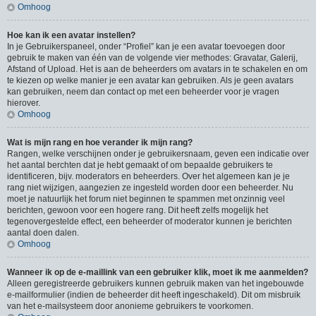
Omhoog
Hoe kan ik een avatar instellen?
In je Gebruikerspaneel, onder “Profiel” kan je een avatar toevoegen door
gebruik te maken van één van de volgende vier methodes: Gravatar, Galerij,
Afstand of Upload. Het is aan de beheerders om avatars in te schakelen en om
te kiezen op welke manier je een avatar kan gebruiken. Als je geen avatars
kan gebruiken, neem dan contact op met een beheerder voor je vragen
hierover.
Omhoog
Wat is mijn rang en hoe verander ik mijn rang?
Rangen, welke verschijnen onder je gebruikersnaam, geven een indicatie over
het aantal berchten dat je hebt gemaakt of om bepaalde gebruikers te
identificeren, bijv. moderators en beheerders. Over het algemeen kan je je
rang niet wijzigen, aangezien ze ingesteld worden door een beheerder. Nu
moet je natuurlijk het forum niet beginnen te spammen met onzinnig veel
berichten, gewoon voor een hogere rang. Dit heeft zelfs mogelijk het
tegenovergestelde effect, een beheerder of moderator kunnen je berichten
aantal doen dalen.
Omhoog
Wanneer ik op de e-maillink van een gebruiker klik, moet ik me aanmelden?
Alleen geregistreerde gebruikers kunnen gebruik maken van het ingebouwde
e-mailformulier (indien de beheerder dit heeft ingeschakeld). Dit om misbruik
van het e-mailsysteem door anonieme gebruikers te voorkomen.