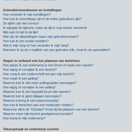
Gebruikersvoorkeuren en instellingen
Hoe verander ik mijn instellingen?
Hoe kan ik onzichtbaar zijn in de online gebruikers lijst?
De tijden zijn niet correct!
Ik wijzigde de tijdzone, maar de tijd is nog steeds verkeerd!
Mijn taal zit niet in de lijst!
Wat zijn de afbeeldingen naast mijn gebruikersnaam?
Hoe kan ik een avatar instellen?
Wat is mijn rang en hoe verander ik mijn rang?
Wanneer ik op de e-maillink van een gebruiker klik, moet ik me aanmelden?
Vragen in verband met het plaatsen van berichten
Hoe plaats ik een onderwerp in een forum of maak een reactie?
Hoe wijzig of verwijder ik een bericht?
Hoe voeg ik een onderschrift toe aan mijn bericht?
Hoe maak ik een peiling?
Waarom kan ik niet meer peilingsopties toevoegen?
Hoe wijzig of verwijder ik een peiling?
Waarom kan ik een bepaald forum niet openen?
Waarom kan ik geen bijlagen toevoegen?
Waarom ontving ik een waarschuwing?
Hoe kan ik berichten aan een moderator melden?
Waarvoor dient de "Opslaan"-knop bij het plaatsen van een bericht?
Waarom moet mijn bericht goedgekeurd worden?
Hoe bump ik mijn onderwerp?
Tekstopmaak en onderwerp soorten