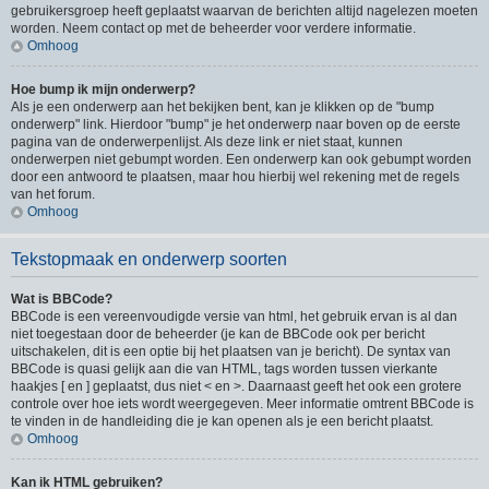
gebruikersgroep heeft geplaatst waarvan de berichten altijd nagelezen moeten
worden. Neem contact op met de beheerder voor verdere informatie.
Omhoog
Hoe bump ik mijn onderwerp?
Als je een onderwerp aan het bekijken bent, kan je klikken op de "bump
onderwerp" link. Hierdoor "bump" je het onderwerp naar boven op de eerste
pagina van de onderwerpenlijst. Als deze link er niet staat, kunnen
onderwerpen niet gebumpt worden. Een onderwerp kan ook gebumpt worden
door een antwoord te plaatsen, maar hou hierbij wel rekening met de regels
van het forum.
Omhoog
Tekstopmaak en onderwerp soorten
Wat is BBCode?
BBCode is een vereenvoudigde versie van html, het gebruik ervan is al dan
niet toegestaan door de beheerder (je kan de BBCode ook per bericht
uitschakelen, dit is een optie bij het plaatsen van je bericht). De syntax van
BBCode is quasi gelijk aan die van HTML, tags worden tussen vierkante
haakjes [ en ] geplaatst, dus niet < en >. Daarnaast geeft het ook een grotere
controle over hoe iets wordt weergegeven. Meer informatie omtrent BBCode is
te vinden in de handleiding die je kan openen als je een bericht plaatst.
Omhoog
Kan ik HTML gebruiken?