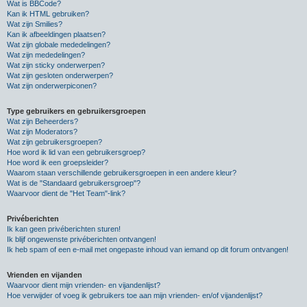
Wat is BBCode?
Kan ik HTML gebruiken?
Wat zijn Smilies?
Kan ik afbeeldingen plaatsen?
Wat zijn globale mededelingen?
Wat zijn mededelingen?
Wat zijn sticky onderwerpen?
Wat zijn gesloten onderwerpen?
Wat zijn onderwerpiconen?
Type gebruikers en gebruikersgroepen
Wat zijn Beheerders?
Wat zijn Moderators?
Wat zijn gebruikersgroepen?
Hoe word ik lid van een gebruikersgroep?
Hoe word ik een groepsleider?
Waarom staan verschillende gebruikersgroepen in een andere kleur?
Wat is de "Standaard gebruikersgroep"?
Waarvoor dient de "Het Team"-link?
Privéberichten
Ik kan geen privéberichten sturen!
Ik blijf ongewenste privéberichten ontvangen!
Ik heb spam of een e-mail met ongepaste inhoud van iemand op dit forum ontvangen!
Vrienden en vijanden
Waarvoor dient mijn vrienden- en vijandenlijst?
Hoe verwijder of voeg ik gebruikers toe aan mijn vrienden- en/of vijandenlijst?