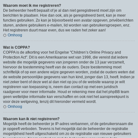
Waarom moet ik me registreren?
De beheerder heeft bepaalt of je al dan niet geregistreerd moet zijn om
berichten te plaatsen. Hoe dan ook, als je geregistreerd bent, kan je meer
functies gebruiken. Zo kan je bijvoorbeeld een avatar opgeven, privéberichten
sturen, andere gebruikers e-mailen, lid worden van gebruikersgroepen, enz.
Het registreren duurt maar even, dus we raden het zeker aan!
Omhoog
Wat is COPPA?
COPPA is de afkorting voor het Engelse "Children’s Online Privacy and
Protection Act". Dit is een Amerikaanse wet van 1998, die vereist dat iedere
website die mogelijk gegevens van jongeren onder de 13 jaar verzamelt,
hiervoor de toestemming heeft van de ouders. Deze toestemming moet
schriftelijk of op een andere wijze gegeven worden, zodat de ouders weten dat
de website persoonlijke gegevens van hun kind, jonger dan 13, heeft. Indien je
niet zeker bent of deze wet al dan niet op jou of de website waarop je wilt
registreren van toepassing is, neem dan contact op met een juridisch
raadgever voor meer informatie. Houd er rekening mee dat het phpBB team
geen wettelijke informatie kan verschaffen en ook niet het aanspreekpunt is
voor deze wetgeving, tenzij dit hieronder vermeld wordt.
Omhoog
Waarom kan ik niet registreren?
Mogelijk heeft de beheerder je IP-adres verbannen, of de gebruikersnaam die
je opgeeft verboden. Tevens is het mogelijk dat de beheerder de registratie
mogelijkheid heeft uitgeschakeld om zo de registratie van nieuwe gebruikers