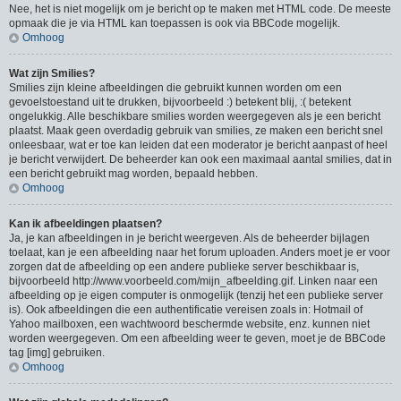
Nee, het is niet mogelijk om je bericht op te maken met HTML code. De meeste
opmaak die je via HTML kan toepassen is ook via BBCode mogelijk.
Omhoog
Wat zijn Smilies?
Smilies zijn kleine afbeeldingen die gebruikt kunnen worden om een
gevoelstoestand uit te drukken, bijvoorbeeld :) betekent blij, :( betekent
ongelukkig. Alle beschikbare smilies worden weergegeven als je een bericht
plaatst. Maak geen overdadig gebruik van smilies, ze maken een bericht snel
onleesbaar, wat er toe kan leiden dat een moderator je bericht aanpast of heel
je bericht verwijdert. De beheerder kan ook een maximaal aantal smilies, dat in
een bericht gebruikt mag worden, bepaald hebben.
Omhoog
Kan ik afbeeldingen plaatsen?
Ja, je kan afbeeldingen in je bericht weergeven. Als de beheerder bijlagen
toelaat, kan je een afbeelding naar het forum uploaden. Anders moet je er voor
zorgen dat de afbeelding op een andere publieke server beschikbaar is,
bijvoorbeeld http://www.voorbeeld.com/mijn_afbeelding.gif. Linken naar een
afbeelding op je eigen computer is onmogelijk (tenzij het een publieke server
is). Ook afbeeldingen die een authentificatie vereisen zoals in: Hotmail of
Yahoo mailboxen, een wachtwoord beschermde website, enz. kunnen niet
worden weergegeven. Om een afbeelding weer te geven, moet je de BBCode
tag [img] gebruiken.
Omhoog