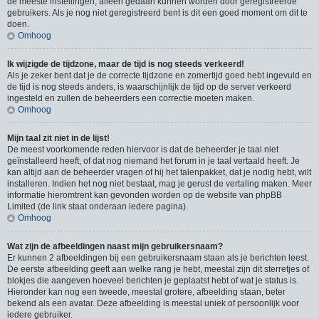
de meeste instellingen, alleen gedaan kunnen worden door geregistreerde
gebruikers. Als je nog niet geregistreerd bent is dit een goed moment om dit te
doen.
Omhoog
Ik wijzigde de tijdzone, maar de tijd is nog steeds verkeerd!
Als je zeker bent dat je de correcte tijdzone en zomertijd goed hebt ingevuld en
de tijd is nog steeds anders, is waarschijnlijk de tijd op de server verkeerd
ingesteld en zullen de beheerders een correctie moeten maken.
Omhoog
Mijn taal zit niet in de lijst!
De meest voorkomende reden hiervoor is dat de beheerder je taal niet
geïnstalleerd heeft, of dat nog niemand het forum in je taal vertaald heeft. Je
kan altijd aan de beheerder vragen of hij het talenpakket, dat je nodig hebt, wilt
installeren. Indien het nog niet bestaat, mag je gerust de vertaling maken. Meer
informatie hieromtrent kan gevonden worden op de website van phpBB
Limited (de link staat onderaan iedere pagina).
Omhoog
Wat zijn de afbeeldingen naast mijn gebruikersnaam?
Er kunnen 2 afbeeldingen bij een gebruikersnaam staan als je berichten leest.
De eerste afbeelding geeft aan welke rang je hebt, meestal zijn dit sterretjes of
blokjes die aangeven hoeveel berichten je geplaatst hebt of wat je status is.
Hieronder kan nog een tweede, meestal grotere, afbeelding staan, beter
bekend als een avatar. Deze afbeelding is meestal uniek of persoonlijk voor
iedere gebruiker.