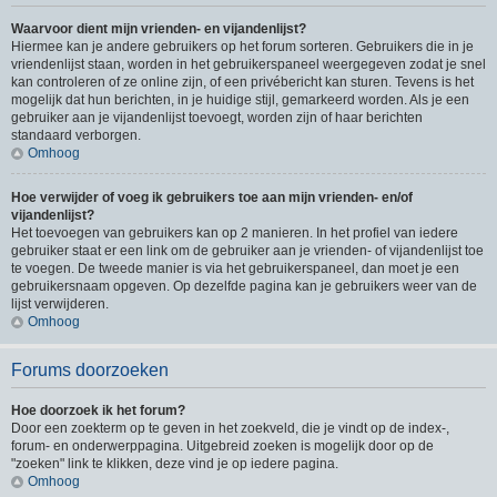
Waarvoor dient mijn vrienden- en vijandenlijst?
Hiermee kan je andere gebruikers op het forum sorteren. Gebruikers die in je
vriendenlijst staan, worden in het gebruikerspaneel weergegeven zodat je snel
kan controleren of ze online zijn, of een privébericht kan sturen. Tevens is het
mogelijk dat hun berichten, in je huidige stijl, gemarkeerd worden. Als je een
gebruiker aan je vijandenlijst toevoegt, worden zijn of haar berichten
standaard verborgen.
Omhoog
Hoe verwijder of voeg ik gebruikers toe aan mijn vrienden- en/of
vijandenlijst?
Het toevoegen van gebruikers kan op 2 manieren. In het profiel van iedere
gebruiker staat er een link om de gebruiker aan je vrienden- of vijandenlijst toe
te voegen. De tweede manier is via het gebruikerspaneel, dan moet je een
gebruikersnaam opgeven. Op dezelfde pagina kan je gebruikers weer van de
lijst verwijderen.
Omhoog
Forums doorzoeken
Hoe doorzoek ik het forum?
Door een zoekterm op te geven in het zoekveld, die je vindt op de index-,
forum- en onderwerppagina. Uitgebreid zoeken is mogelijk door op de
"zoeken" link te klikken, deze vind je op iedere pagina.
Omhoog