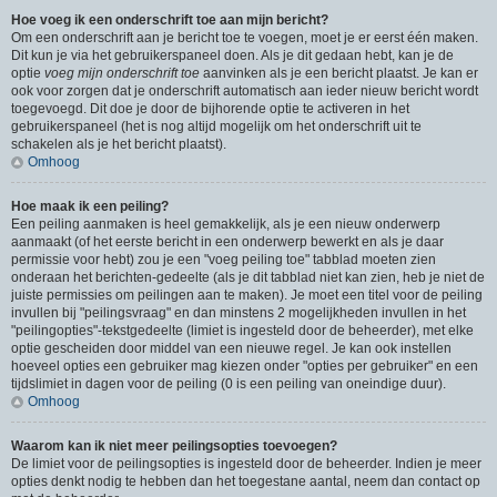
Hoe voeg ik een onderschrift toe aan mijn bericht?
Om een onderschrift aan je bericht toe te voegen, moet je er eerst één maken.
Dit kun je via het gebruikerspaneel doen. Als je dit gedaan hebt, kan je de
optie
voeg mijn onderschrift toe
aanvinken als je een bericht plaatst. Je kan er
ook voor zorgen dat je onderschrift automatisch aan ieder nieuw bericht wordt
toegevoegd. Dit doe je door de bijhorende optie te activeren in het
gebruikerspaneel (het is nog altijd mogelijk om het onderschrift uit te
schakelen als je het bericht plaatst).
Omhoog
Hoe maak ik een peiling?
Een peiling aanmaken is heel gemakkelijk, als je een nieuw onderwerp
aanmaakt (of het eerste bericht in een onderwerp bewerkt en als je daar
permissie voor hebt) zou je een "voeg peiling toe" tabblad moeten zien
onderaan het berichten-gedeelte (als je dit tabblad niet kan zien, heb je niet de
juiste permissies om peilingen aan te maken). Je moet een titel voor de peiling
invullen bij "peilingsvraag" en dan minstens 2 mogelijkheden invullen in het
"peilingopties"-tekstgedeelte (limiet is ingesteld door de beheerder), met elke
optie gescheiden door middel van een nieuwe regel. Je kan ook instellen
hoeveel opties een gebruiker mag kiezen onder "opties per gebruiker" en een
tijdslimiet in dagen voor de peiling (0 is een peiling van oneindige duur).
Omhoog
Waarom kan ik niet meer peilingsopties toevoegen?
De limiet voor de peilingsopties is ingesteld door de beheerder. Indien je meer
opties denkt nodig te hebben dan het toegestane aantal, neem dan contact op