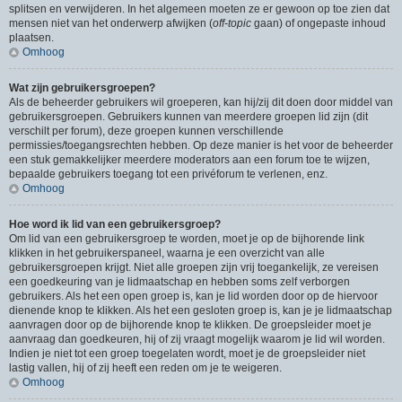
splitsen en verwijderen. In het algemeen moeten ze er gewoon op toe zien dat
mensen niet van het onderwerp afwijken (
off-topic
gaan) of ongepaste inhoud
plaatsen.
Omhoog
Wat zijn gebruikersgroepen?
Als de beheerder gebruikers wil groeperen, kan hij/zij dit doen door middel van
gebruikersgroepen. Gebruikers kunnen van meerdere groepen lid zijn (dit
verschilt per forum), deze groepen kunnen verschillende
permissies/toegangsrechten hebben. Op deze manier is het voor de beheerder
een stuk gemakkelijker meerdere moderators aan een forum toe te wijzen,
bepaalde gebruikers toegang tot een privéforum te verlenen, enz.
Omhoog
Hoe word ik lid van een gebruikersgroep?
Om lid van een gebruikersgroep te worden, moet je op de bijhorende link
klikken in het gebruikerspaneel, waarna je een overzicht van alle
gebruikersgroepen krijgt. Niet alle groepen zijn vrij toegankelijk, ze vereisen
een goedkeuring van je lidmaatschap en hebben soms zelf verborgen
gebruikers. Als het een open groep is, kan je lid worden door op de hiervoor
dienende knop te klikken. Als het een gesloten groep is, kan je je lidmaatschap
aanvragen door op de bijhorende knop te klikken. De groepsleider moet je
aanvraag dan goedkeuren, hij of zij vraagt mogelijk waarom je lid wil worden.
Indien je niet tot een groep toegelaten wordt, moet je de groepsleider niet
lastig vallen, hij of zij heeft een reden om je te weigeren.
Omhoog