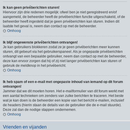
Ik kan geen privéberichten sturen!
Hiervoor zijn drie redenen mogelijk: ofwel ben je niet geregistreerd en/of
aangemeld, de beheerder heeft de privéberichten functie uitgeschakeld, of de
beheerder heeft ingesteld dat je geen privéberichten kan sturen. Indien dit
laatste het geval is, neem dan contact op met de beheerder.
Omhoog
Ik blijf ongewenste privéberichten ontvangen!
Je kan gebruikers blokkeren zodat ze je geen privéberichten meer kunnen
sturen, dit gebeurt via het gebruikerspaneel. Als je ongepaste privéberichten
ontvangt van een bepaalde gebruiker, neem dan contact op met de beheerder,
deze kan ervoor zorgen dat hij of zij niet langer privéberichten kan sturen of
gebruik de meldknop in het privébericht.
Omhoog
Ik heb spam of een e-mail met ongepaste inhoud van iemand op dit forum
ontvangen!
Jammer dat we dit moeten horen. Het e-mailformulier van dit forum werkt met
een aantal technieken om zenders van zulke berichten te traceren. Het beste
wat je kan doen is de beheerder een kopie van het bericht e-mailen, inclusief
de headers (hierin staan de details van de gebruiker die de e-mail stuurde).
Deze zal dan de nodige stappen ondernemen.
Omhoog
Vrienden en vijanden