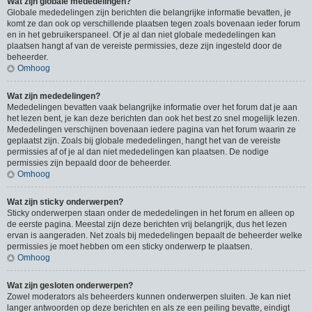
Wat zijn globale mededelingen?
Globale mededelingen zijn berichten die belangrijke informatie bevatten, je
komt ze dan ook op verschillende plaatsen tegen zoals bovenaan ieder forum
en in het gebruikerspaneel. Of je al dan niet globale mededelingen kan
plaatsen hangt af van de vereiste permissies, deze zijn ingesteld door de
beheerder.
Omhoog
Wat zijn mededelingen?
Mededelingen bevatten vaak belangrijke informatie over het forum dat je aan
het lezen bent, je kan deze berichten dan ook het best zo snel mogelijk lezen.
Mededelingen verschijnen bovenaan iedere pagina van het forum waarin ze
geplaatst zijn. Zoals bij globale mededelingen, hangt het van de vereiste
permissies af of je al dan niet mededelingen kan plaatsen. De nodige
permissies zijn bepaald door de beheerder.
Omhoog
Wat zijn sticky onderwerpen?
Sticky onderwerpen staan onder de mededelingen in het forum en alleen op
de eerste pagina. Meestal zijn deze berichten vrij belangrijk, dus het lezen
ervan is aangeraden. Net zoals bij mededelingen bepaalt de beheerder welke
permissies je moet hebben om een sticky onderwerp te plaatsen.
Omhoog
Wat zijn gesloten onderwerpen?
Zowel moderators als beheerders kunnen onderwerpen sluiten. Je kan niet
langer antwoorden op deze berichten en als ze een peiling bevatte, eindigt