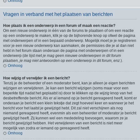
Omhoog
Vragen in verband met het plaatsen van berichten
Hoe plaats ik een onderwerp in een forum of maak een reactie?
Om een nieuw onderwerp in één van de forums te plaatsen of om een reactie
op een onderwerp te maken, klik je op de bijhorende knop op ofwel de pagina
met onderwerpen of in een bepaald onderwerp. Mogelijk moet je je registreren
voor je een nieuw onderwerp kan aanmaken, de permissies die je al dan niet
hebt in het forum staan onderaan de pagina met onderwerpen of in een
onderwerp (de lijst met
je mag geen nieuwe onderwerpen in dit forum
plaatsen, je mag niet antwoorden op een onderwerp in dit forum, enz.
).
Omhoog
Hoe wijzig of verwijder ik een bericht?
Tenzij je de beheerder of een moderator bent, kan je alleen je eigen berichten
wijzigen en verwijderen. Je kan een bericht wijzigen (soms maar voor een
beperkte tijd nadat het geplaatst is) door te klikken op de
wijzig
knop van het
desbetreffende bericht. Als er al iemand op je bericht gereageerd heeft, komt er
onderaan je bericht een klein tekstje dat zegt hoeveel keer en wanneer je het
bericht voor het laatst je gewijzigd hebt. Dit zal niet verschijnen als nog
niemand gereageerd heeft, evenmin als een beheerder of moderator je bericht
gewijzigd heeft. Zij kunnen wel een mededeling toevoegen, waarom ze je
bericht gewijzigd hebben. Het verwijderen van een bericht is niet meer
mogelijk van zodra er iemand op gereageerd heeft.
Omhoog