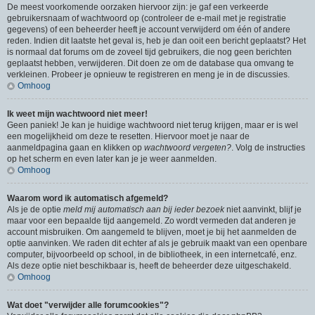
De meest voorkomende oorzaken hiervoor zijn: je gaf een verkeerde
gebruikersnaam of wachtwoord op (controleer de e-mail met je registratie
gegevens) of een beheerder heeft je account verwijderd om één of andere
reden. Indien dit laatste het geval is, heb je dan ooit een bericht geplaatst? Het
is normaal dat forums om de zoveel tijd gebruikers, die nog geen berichten
geplaatst hebben, verwijderen. Dit doen ze om de database qua omvang te
verkleinen. Probeer je opnieuw te registreren en meng je in de discussies.
Omhoog
Ik weet mijn wachtwoord niet meer!
Geen paniek! Je kan je huidige wachtwoord niet terug krijgen, maar er is wel
een mogelijkheid om deze te resetten. Hiervoor moet je naar de
aanmeldpagina gaan en klikken op
wachtwoord vergeten?
. Volg de instructies
op het scherm en even later kan je je weer aanmelden.
Omhoog
Waarom word ik automatisch afgemeld?
Als je de optie
meld mij automatisch aan bij ieder bezoek
niet aanvinkt, blijf je
maar voor een bepaalde tijd aangemeld. Zo wordt vermeden dat anderen je
account misbruiken. Om aangemeld te blijven, moet je bij het aanmelden de
optie aanvinken. We raden dit echter af als je gebruik maakt van een openbare
computer, bijvoorbeeld op school, in de bibliotheek, in een internetcafé, enz.
Als deze optie niet beschikbaar is, heeft de beheerder deze uitgeschakeld.
Omhoog
Wat doet "verwijder alle forumcookies"?