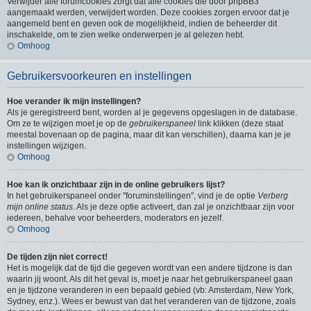
Verwijder alle forumcookies zorgt dat alle cookies die door phpBB3
aangemaakt werden, verwijdert worden. Deze cookies zorgen ervoor dat je
aangemeld bent en geven ook de mogelijkheid, indien de beheerder dit
inschakelde, om te zien welke onderwerpen je al gelezen hebt.
Omhoog
Gebruikersvoorkeuren en instellingen
Hoe verander ik mijn instellingen?
Als je geregistreerd bent, worden al je gegevens opgeslagen in de database.
Om ze te wijzigen moet je op de
gebruikerspaneel
link klikken (deze staat
meestal bovenaan op de pagina, maar dit kan verschillen), daarna kan je je
instellingen wijzigen.
Omhoog
Hoe kan ik onzichtbaar zijn in de online gebruikers lijst?
In het gebruikerspaneel onder "foruminstellingen", vind je de optie
Verberg
mijn online status
. Als je deze optie activeert, dan zal je onzichtbaar zijn voor
iedereen, behalve voor beheerders, moderators en jezelf.
Omhoog
De tijden zijn niet correct!
Het is mogelijk dat de tijd die gegeven wordt van een andere tijdzone is dan
waarin jij woont. Als dit het geval is, moet je naar het gebruikerspaneel gaan
en je tijdzone veranderen in een bepaald gebied (vb: Amsterdam, New York,
Sydney, enz.). Wees er bewust van dat het veranderen van de tijdzone, zoals