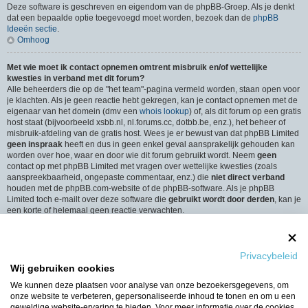
Deze software is geschreven en eigendom van de phpBB-Groep. Als je denkt
dat een bepaalde optie toegevoegd moet worden, bezoek dan de
phpBB
Ideeën sectie
.
Omhoog
Met wie moet ik contact opnemen omtrent misbruik en/of wettelijke
kwesties in verband met dit forum?
Alle beheerders die op de "het team"-pagina vermeld worden, staan open voor
je klachten. Als je geen reactie hebt gekregen, kan je contact opnemen met de
eigenaar van het domein (dmv een
whois lookup
) of, als dit forum op een gratis
host staat (bijvoorbeeld xsbb.nl, nl.forums.cc, dotbb.be, enz.), het beheer of
misbruik-afdeling van de gratis host. Wees je er bewust van dat phpBB Limited
geen inspraak
heeft en dus in geen enkel geval aansprakelijk gehouden kan
worden over hoe, waar en door wie dit forum gebruikt wordt. Neem
geen
contact op met phpBB Limited met vragen over wettelijke kwesties (zoals
aanspreekbaarheid, ongepaste commentaar, enz.) die
niet direct verband
houden met de phpBB.com-website of de phpBB-software. Als je phpBB
Limited toch e-mailt over deze software die
gebruikt wordt door derden
, kan je
een korte of helemaal geen reactie verwachten.
Omhoog
Hoe neem ik contact op met een beheerder?
Privacybeleid
Alle gebruikers van het forum kunnen gebruik maken van het “Contact”-
Wij gebruiken cookies
formulier, als de optie is ingeschakeld door de beheerders.
Leden van het forum kunnen ook gebruik maken van de “Het Team”-link.
We kunnen deze plaatsen voor analyse van onze bezoekersgegevens, om
Omhoog
onze website te verbeteren, gepersonaliseerde inhoud te tonen en om u een
geweldige website-ervaring te bieden. Voor meer informatie over de cookies