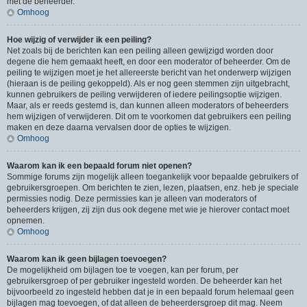
met de beheerder.
Omhoog
Hoe wijzig of verwijder ik een peiling?
Net zoals bij de berichten kan een peiling alleen gewijzigd worden door
degene die hem gemaakt heeft, en door een moderator of beheerder. Om de
peiling te wijzigen moet je het allereerste bericht van het onderwerp wijzigen
(hieraan is de peiling gekoppeld). Als er nog geen stemmen zijn uitgebracht,
kunnen gebruikers de peiling verwijderen of iedere peilingsoptie wijzigen.
Maar, als er reeds gestemd is, dan kunnen alleen moderators of beheerders
hem wijzigen of verwijderen. Dit om te voorkomen dat gebruikers een peiling
maken en deze daarna vervalsen door de opties te wijzigen.
Omhoog
Waarom kan ik een bepaald forum niet openen?
Sommige forums zijn mogelijk alleen toegankelijk voor bepaalde gebruikers of
gebruikersgroepen. Om berichten te zien, lezen, plaatsen, enz. heb je speciale
permissies nodig. Deze permissies kan je alleen van moderators of
beheerders krijgen, zij zijn dus ook degene met wie je hierover contact moet
opnemen.
Omhoog
Waarom kan ik geen bijlagen toevoegen?
De mogelijkheid om bijlagen toe te voegen, kan per forum, per
gebruikersgroep of per gebruiker ingesteld worden. De beheerder kan het
bijvoorbeeld zo ingesteld hebben dat je in een bepaald forum helemaal geen
bijlagen mag toevoegen, of dat alleen de beheerdersgroep dit mag. Neem