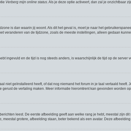
ptie
Verberg mijn online status
. Als je deze optie activeert, dan zal je onzichtbaar
jdzone is dan waarin jij woont. Als dit het geval is, moet je naar het gebruikerspan
t veranderen van de tijdzone, zoals de meeste instellingen, alleen gedaan kunnen
hebt ingevuld en de tijd is nog steeds anders, is waarschijnlijk de tijd op de serve
niet geïnstalleerd heeft, of dat nog niemand het forum in je taal vertaald heeft. J
mag je gerust de vertaling maken. Meer informatie hieromtrent kan gevonden worden 
richten leest. De eerste afbeelding geeft aan welke rang je hebt, meestal zijn dit 
e, meestal grotere, afbeelding staan, beter bekend als een avatar. Deze afbeelding 