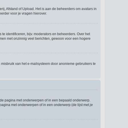
rij, Afstand of Upload. Het is aan de beheerders om avatars in
erder voor je vragen hierover.
te identificeren, bijv. moderators en beheerders. Over het
ammen met onzinnig veel berichten, gewoon voor een hogere
m misbruik van het e-mailsysteem door anonieme gebruikers te
l de pagina met onderwerpen of in een bepaald onderwerp.
 pagina met onderwerpen of in een onderwerp (de lijst met
je