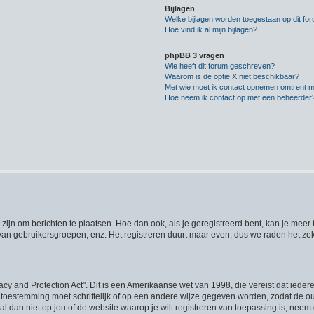
Bijlagen
Welke bijlagen worden toegestaan op dit fo
Hoe vind ik al mijn bijlagen?
phpBB 3 vragen
Wie heeft dit forum geschreven?
Waarom is de optie X niet beschikbaar?
Met wie moet ik contact opnemen omtrent mis
Hoe neem ik contact op met een beheerder
 zijn om berichten te plaatsen. Hoe dan ook, als je geregistreerd bent, kan je meer
 van gebruikersgroepen, enz. Het registreren duurt maar even, dus we raden het ze
acy and Protection Act". Dit is een Amerikaanse wet van 1998, die vereist dat iede
 toestemming moet schriftelijk of op een andere wijze gegeven worden, zodat de 
et al dan niet op jou of de website waarop je wilt registreren van toepassing is, ne