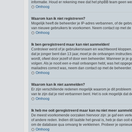
informatie. Houd er rekening mee dat het phpBB team geen wette
Omhoog
Waarom kan ik niet registreren?
Mogelijk heeft de beheerder je IP-adres verbannen, of de gebru
van nieuwe gebruikers te voorkomen. Neem contact op met de 
Omhoog
Ik ben geregistreerd maar kan niet aanmelden!
Controleer eerst of je gebruikersnaam en wachtwoord kloppen. I
dat je jonger bent dan 13 jaar, moet je de ontvangen instructi
wordt, ofwel door jezelf of door een beheerder. Wanneer je je 
volgen. Als je nooit een e-mail ontvangen hebt, was het opgege
mailadres correct was, neem dan contact op met de beheerder.
Omhoog
Waarom kan ik niet aanmelden?
Er zijn verschillende redenen mogelijk waarom je dit probleem
van te zijn dat je niet verbannen bent. Het is ook mogelijk dat
Omhoog
Ik heb me ooit geregistreerd maar kan nu niet meer aanmel
De meest voorkomende oorzaken hiervoor zijn: je gaf een verk
of andere reden. Indien dit laatste het geval is, heb je dan oo
om de database qua omvang te verkleinen. Probeer je opnieuw t
Omhoog