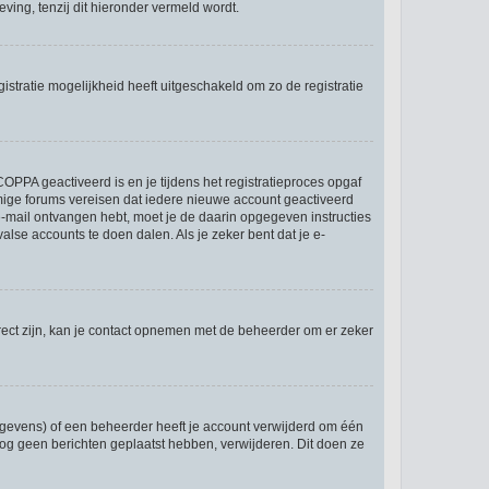
ing, tenzij dit hieronder vermeld wordt.
stratie mogelijkheid heeft uitgeschakeld om zo de registratie
OPPA geactiveerd is en je tijdens het registratieproces opgaf
ommige forums vereisen dat iedere nieuwe account geactiveerd
 e-mail ontvangen hebt, moet je de daarin opgegeven instructies
lse accounts te doen dalen. Als je zeker bent dat je e-
rect zijn, kan je contact opnemen met de beheerder om er zeker
egevens) of een beheerder heeft je account verwijderd om één
e nog geen berichten geplaatst hebben, verwijderen. Dit doen ze