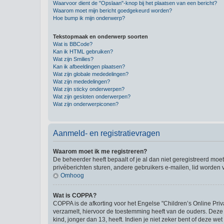
Waarvoor dient de "Opslaan"-knop bij het plaatsen van een bericht?
Waarom moet mijn bericht goedgekeurd worden?
Hoe bump ik mijn onderwerp?
Tekstopmaak en onderwerp soorten
Wat is BBCode?
Kan ik HTML gebruiken?
Wat zijn Smilies?
Kan ik afbeeldingen plaatsen?
Wat zijn globale mededelingen?
Wat zijn mededelingen?
Wat zijn sticky onderwerpen?
Wat zijn gesloten onderwerpen?
Wat zijn onderwerpiconen?
Aanmeld- en registratievragen
Waarom moet ik me registreren?
De beheerder heeft bepaalt of je al dan niet geregistreerd moet
privéberichten sturen, andere gebruikers e-mailen, lid worden
Omhoog
Wat is COPPA?
COPPA is de afkorting voor het Engelse "Children’s Online Priv
verzamelt, hiervoor de toestemming heeft van de ouders. Deze
kind, jonger dan 13, heeft. Indien je niet zeker bent of deze w