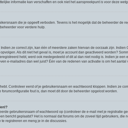
lijke informatie kan verschaffen en ook niet het aanspreekpunt is voor deze wetgev
ikersnaam die je opgeeft verboden. Tevens is het mogelijk dat de beheerder de regi
beheerder voor verdere hulp.
ndien ze correct zijn, kan één of meerdere zaken hiervan de oorzaak zijn. Indien C
es opvolgen. Als dit niet het geval is, moet je account dan geactiveerd worden? S
geregistreerd hebt, werd ook medegedeeld of dit al dan niet nodig is. Indien je een
ven e-mailadres dan wel juist? Één van de redenen van activatie is om het aantal va
 hebt. Controleer eerst of je gebruikersnaam en wachtwoord kloppen. Indien ze cor
 de forumconfiguratie fout is, dan moet dit door de beheerder opgelost worden.
den!?
eerde gebruikersnaam of wachtwoord op (controleer de e-mail met je registratie g
it een bericht geplaatst? Het is normaal dat forums om de zoveel tijd gebruikers, di
e registreren en meng je in de discussies.