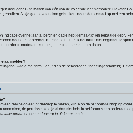
oegen door gebruik te maken van één van de volgende vier methodes: Gravatar, Gale
n gebruiken. Als je geen avatars kan gebruiken, neem dan contact op met een behe
indicatie over het aantal berchten dat je hebt gemaakt of om bepaalde gebruikers 
d worden door een beheerder. Nu moet je natuurlijk het forum niet beginnen te sp
en beheerder of moderator kunnen je berichten aantal doen dalen.
k me aanmelden?
t ingebouwde e-mailformulier (indien de beheerder dit heeft ingeschakeld). Dit o
en
ie?
om een reactie op een onderwerp te maken, klik je op de bijhorende knop op ofwe
an aanmaken, de permissies die je al dan niet hebt in het forum staan onderaan de
et antwoorden op een onderwerp in dit forum, enz.
).