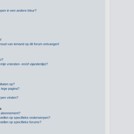
pen in een andere kleur?
n!
nhoud van iemand op dit forum ontvangen!
st?
ijn vrienden- en/of vijandenlijst?
ltaten op?
 lege pagina?
erpen vinden?
s
en abonnement?
stellen op specifieke onderwerpen?
tellen op specifieke forums?