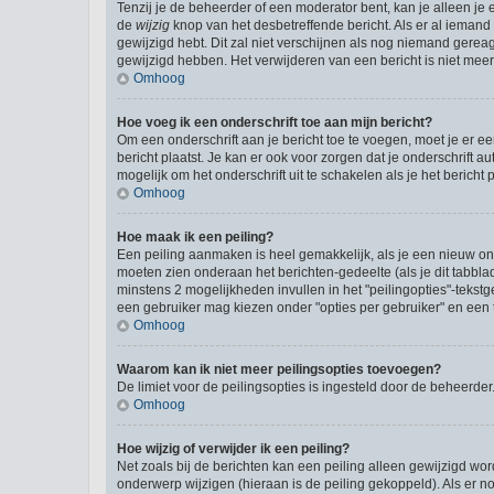
Tenzij je de beheerder of een moderator bent, kan je alleen je 
de
wijzig
knop van het desbetreffende bericht. Als er al iemand o
gewijzigd hebt. Dit zal niet verschijnen als nog niemand gere
gewijzigd hebben. Het verwijderen van een bericht is niet mee
Omhoog
Hoe voeg ik een onderschrift toe aan mijn bericht?
Om een onderschrift aan je bericht toe te voegen, moet je er ee
bericht plaatst. Je kan er ook voor zorgen dat je onderschrift a
mogelijk om het onderschrift uit te schakelen als je het bericht p
Omhoog
Hoe maak ik een peiling?
Een peiling aanmaken is heel gemakkelijk, als je een nieuw ond
moeten zien onderaan het berichten-gedeelte (als je dit tabblad 
minstens 2 mogelijkheden invullen in het "peilingopties"-tekst
een gebruiker mag kiezen onder "opties per gebruiker" en een ti
Omhoog
Waarom kan ik niet meer peilingsopties toevoegen?
De limiet voor de peilingsopties is ingesteld door de beheerde
Omhoog
Hoe wijzig of verwijder ik een peiling?
Net zoals bij de berichten kan een peiling alleen gewijzigd wo
onderwerp wijzigen (hieraan is de peiling gekoppeld). Als er n