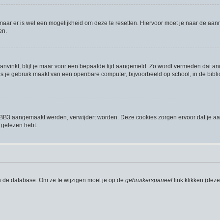
 maar er is wel een mogelijkheid om deze te resetten. Hiervoor moet je naar de a
en.
aanvinkt, blijf je maar voor een bepaalde tijd aangemeld. Zo wordt vermeden dat a
s je gebruik maakt van een openbare computer, bijvoorbeeld op school, in de biblio
phpBB3 aangemaakt werden, verwijdert worden. Deze cookies zorgen ervoor dat je a
 gelezen hebt.
n de database. Om ze te wijzigen moet je op de
gebruikerspaneel
link klikken (dez