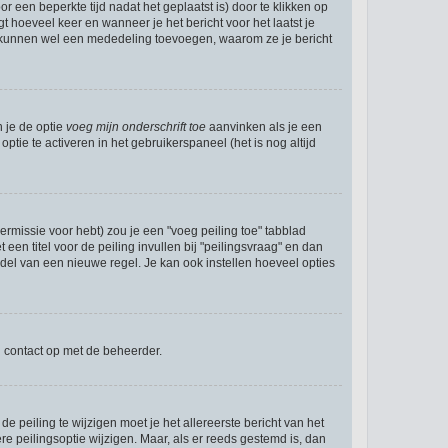
r een beperkte tijd nadat het geplaatst is) door te klikken op
gt hoeveel keer en wanneer je het bericht voor het laatst je
Zij kunnen wel een mededeling toevoegen, waarom ze je bericht
n je de optie
voeg mijn onderschrift toe
aanvinken als je een
ptie te activeren in het gebruikerspaneel (het is nog altijd
rmissie voor hebt) zou je een "voeg peiling toe" tabblad
een titel voor de peiling invullen bij "peilingsvraag" en dan
ddel van een nieuwe regel. Je kan ook instellen hoeveel opties
n contact op met de beheerder.
 peiling te wijzigen moet je het allereerste bericht van het
e peilingsoptie wijzigen. Maar, als er reeds gestemd is, dan