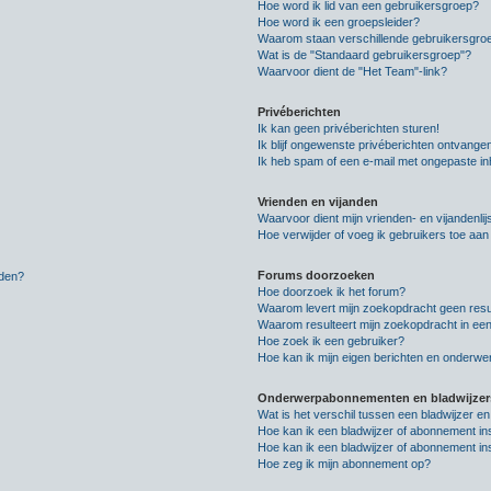
Hoe word ik lid van een gebruikersgroep?
Hoe word ik een groepsleider?
Waarom staan verschillende gebruikersgroe
Wat is de "Standaard gebruikersgroep"?
Waarvoor dient de "Het Team"-link?
Privéberichten
Ik kan geen privéberichten sturen!
Ik blijf ongewenste privéberichten ontvange
Ik heb spam of een e-mail met ongepaste i
Vrienden en vijanden
Waarvoor dient mijn vrienden- en vijandenlij
Hoe verwijder of voeg ik gebruikers toe aan m
Forums doorzoeken
lden?
Hoe doorzoek ik het forum?
Waarom levert mijn zoekopdracht geen resu
Waarom resulteert mijn zoekopdracht in een
Hoe zoek ik een gebruiker?
Hoe kan ik mijn eigen berichten en onderw
Onderwerpabonnementen en bladwijzer
Wat is het verschil tussen een bladwijzer 
Hoe kan ik een bladwijzer of abonnement in
Hoe kan ik een bladwijzer of abonnement ins
Hoe zeg ik mijn abonnement op?