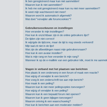
Ik ben geregistreerd maar kan niet aanmelden!
Waarom kan ik niet aanmelden?
Ik heb me ooit geregistreerd maar kan nu niet meer aanmelden!?
Ik weet mijn wachtwoord niet meer!
Waarom word ik automatisch afgemeld?
Wat doet "verwijder alle forumcookies"?
Gebruikersvoorkeuren en instellingen
Hoe verander ik mijn instellingen?
Hoe kan ik onzichtbaar zijn in de online gebruikers lijst?
De tijden zijn niet correct!
Ik wijzigde de tijdzone, maar de tijd is nog steeds verkeerd!
Mijn taal zit niet in de lijst!
Wat zijn de afbeeldingen naast mijn gebruikersnaam?
Hoe kan ik een avatar instellen?
Wat is mijn rang en hoe verander ik mijn rang?
Wanneer ik op de e-maillink van een gebruiker klik, moet ik me aanme
Vragen in verband met het plaatsen van berichten
Hoe plaats ik een onderwerp in een forum of maak een reactie?
Hoe wijzig of verwijder ik een bericht?
Hoe voeg ik een onderschrift toe aan mijn bericht?
Hoe maak ik een peiling?
Waarom kan ik niet meer peilingsopties toevoegen?
Hoe wijzig of verwijder ik een peiling?
Waarom kan ik een bepaald forum niet openen?
Waarom kan ik geen bijlagen toevoegen?
Waarom ontving ik een waarschuwing?
Hoe kan ik berichten aan een moderator melden?