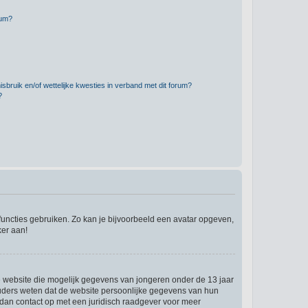
rum?
bruik en/of wettelijke kwesties in verband met dit forum?
?
 functies gebruiken. Zo kan je bijvoorbeeld een avatar opgeven,
ker aan!
re website die mogelijk gegevens van jongeren onder de 13 jaar
ouders weten dat de website persoonlijke gegevens van hun
em dan contact op met een juridisch raadgever voor meer