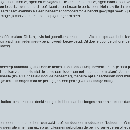
eigen berichten wijzigen en verwijderen. Je kan een bericht wijzigen (soms maar voo
p je bericht gereageerd heeft, komt er onderaan je bericht een klein tekstje dat ze
ageerd heeft, evenmin als een beheerder of moderator je bericht gewijzigd heeft. 
r mogelijk van zodra er iemand op gereageerd heeft.
rst één maken. Dit kun je via het gebruikerspaneel doen. Als je dit gedaan hebt, ka
utomatisch aan ieder nieuw bericht wordt toegevoegd. Dit doe je door de bijhorende o
laatst).
erwerp aanmaakt (of het eerste bericht in een onderwerp bewerkt en als je daar pe
niet kan zien, heb je niet de juiste permissies om peilingen aan te maken). Je moet 
gedeelte (limiet is ingesteld door de beheerder), met elke optie gescheiden door mi
jdslimiet in dagen voor de peiling (0 is een peiling van oneindige duur).
r. Indien je meer opties denkt nodig te hebben dan het toegestane aantal, neem da
rden door degene die hem gemaakt heeft, en door een moderator of beheerder. Om de
og geen stemmen zijn uitgebracht, kunnen gebruikers de peiling verwijderen of ieder