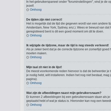
In het gebruikerspaneel onder "foruminstellingen", vind je de o
jezelf.
Omhoog
De tijden zijn niet correct!
Het is mogelijk dat de tijd die gegeven wordt van een andere ti
Amsterdam, New York, Sydney, enz.). Wees er bewust van dat he
geregistreerd bent is dit een goed moment om dit te doen.
Omhoog
Ik wijzigde de tijdzone, maar de tijd is nog steeds verkeerd!
Als je zeker bent dat je de correcte tijdzone en zomertijd goed 
moeten maken.
Omhoog
Mijn taal zit niet in de lijst!
De meest voorkomende reden hiervoor is dat de beheerder je taal 
je nodig hebt, wilt installeren. Indien het nog niet bestaat, 
pagina).
Omhoog
Wat zijn de afbeeldingen naast mijn gebruikersnaam?
Er kunnen 2 afbeeldingen bij een gebruikersnaam staan als je be
geplaatst hebt of wat je status is. Hieronder kan nog een tweed
Omhoog