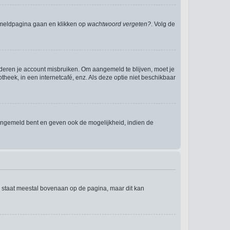
anmeldpagina gaan en klikken op
wachtwoord vergeten?
. Volg de
nderen je account misbruiken. Om aangemeld te blijven, moet je
theek, in een internetcafé, enz. Als deze optie niet beschikbaar
angemeld bent en geven ook de mogelijkheid, indien de
e staat meestal bovenaan op de pagina, maar dit kan