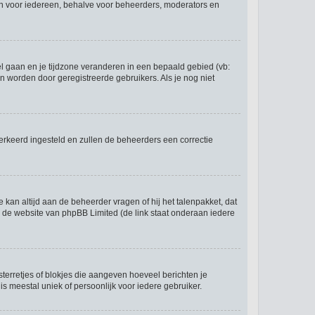
 zijn voor iedereen, behalve voor beheerders, moderators en
eel gaan en je tijdzone veranderen in een bepaald gebied (vb:
 worden door geregistreerde gebruikers. Als je nog niet
r verkeerd ingesteld en zullen de beheerders een correctie
e kan altijd aan de beheerder vragen of hij het talenpakket, dat
op de website van phpBB Limited (de link staat onderaan iedere
sterretjes of blokjes die aangeven hoeveel berichten je
is meestal uniek of persoonlijk voor iedere gebruiker.