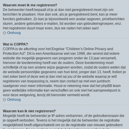
Waarom moet ik me registreren?
De beheerder heeft bepaalt of je al dan niet geregistreerd moet zijn om
berichten te plaatsen. Hoe dan ook, als je geregistreerd bent, kan je meer
functies gebruiken. Zo kan je bijvoorbeeld een avatar opgeven, privéberichten
sturen, andere gebruikers e-mailen, lid worden van gebruikersgroepen, enz.
Het registreren duurt maar even, dus we raden het zeker aan!
Omhoog
Wat is COPPA?
COPPA is de afkorting voor het Engelse "Children’s Online Privacy and
Protection Act". Dit is een Amerikaanse wet van 1998, die vereist dat iedere
website die mogelijk gegevens van jongeren onder de 13 jaar verzamelt,
hiervoor de toestemming heeft van de ouders. Deze toestemming moet
schriftelijk of op een andere wijze gegeven worden, zodat de ouders weten dat
de website persoonlijke gegevens van hun kind, jonger dan 13, heeft. Indien je
niet zeker bent of deze wet al dan niet op jou of de website waarop je wilt
registreren van toepassing is, neem dan contact op met een juridisch
raadgever voor meer informatie. Houd er rekening mee dat het phpBB team
geen wettelijke informatie kan verschaffen en ook niet het aanspreekpunt is
voor deze wetgeving, tenzij dit hieronder vermeld wordt.
Omhoog
Waarom kan ik niet registreren?
Mogelijk heeft de beheerder je IP-adres verbannen, of de gebruikersnaam die
je opgeeft verboden. Tevens is het mogelijk dat de beheerder de registratie
mogelijkheid heeft uitgeschakeld om zo de registratie van nieuwe gebruikers