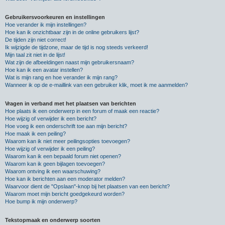
Gebruikersvoorkeuren en instellingen
Hoe verander ik mijn instellingen?
Hoe kan ik onzichtbaar zijn in de online gebruikers lijst?
De tijden zijn niet correct!
Ik wijzigde de tijdzone, maar de tijd is nog steeds verkeerd!
Mijn taal zit niet in de lijst!
Wat zijn de afbeeldingen naast mijn gebruikersnaam?
Hoe kan ik een avatar instellen?
Wat is mijn rang en hoe verander ik mijn rang?
Wanneer ik op de e-maillink van een gebruiker klik, moet ik me aanmelden?
Vragen in verband met het plaatsen van berichten
Hoe plaats ik een onderwerp in een forum of maak een reactie?
Hoe wijzig of verwijder ik een bericht?
Hoe voeg ik een onderschrift toe aan mijn bericht?
Hoe maak ik een peiling?
Waarom kan ik niet meer peilingsopties toevoegen?
Hoe wijzig of verwijder ik een peiling?
Waarom kan ik een bepaald forum niet openen?
Waarom kan ik geen bijlagen toevoegen?
Waarom ontving ik een waarschuwing?
Hoe kan ik berichten aan een moderator melden?
Waarvoor dient de "Opslaan"-knop bij het plaatsen van een bericht?
Waarom moet mijn bericht goedgekeurd worden?
Hoe bump ik mijn onderwerp?
Tekstopmaak en onderwerp soorten