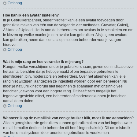
Omhoog
Hoe kan ik een avatar instellen?
In je Gebruikerspaneel, onder “Profiel” kan je een avatar toevoegen door
gebruik te maken van één van de volgende vier methodes: Gravatar, Galerij,
Afstand of Upload. Het is aan de beheerders om avatars in te schakelen en om
te kiezen op welke manier je een avatar kan gebruiken. Als je geen avatars
kan gebruiken, neem dan contact op met een beheerder voor je vragen
hierover.
Omhoog
Wat is mijn rang en hoe verander ik mijn rang?
Rangen, welke verschijnen onder je gebruikersnaam, geven een indicatie over
het aantal berchten dat je hebt gemaakt of om bepaalde gebruikers te
identificeren, bijv. moderators en beheerders. Over het algemeen kan je je
rang niet wijzigen, aangezien ze ingesteld worden door een beheerder. Nu
moet je natuurlijk het forum niet beginnen te spammen met onzinnig veel
berichten, gewoon voor een hogere rang. Dit heeft zelfs mogelijk het
tegenovergestelde effect, een beheerder of moderator kunnen je berichten
aantal doen dalen.
Omhoog
Wanneer ik op de e-maillink van een gebruiker klik, moet ik me aanmelden?
Alleen geregistreerde gebruikers kunnen gebruik maken van het ingebouwde
e-mailformulier (indien de beheerder dit heeft ingeschakeld). Dit om misbruik
van het e-mailsysteem door anonieme gebruikers te voorkomen.