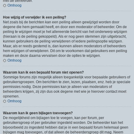
met de beheerder.
Omhoog
Hoe wijzig of verwijder ik een peiling?
Net zoals bij de berichten kan een peiling alleen gewijzigd worden door
degene die hem gemaakt heeft, en door een moderator of beheerder. Om de
peiling te wijzigen moet je het allereerste bericht van het onderwerp wijzigen
(hieraan is de peiling gekoppeld). Als er nog geen stemmen zijn uitgebracht,
kunnen gebruikers de peiling verwijderen of iedere peilingsoptie wijzigen.
Maar, als er reeds gestemd is, dan kunnen alleen moderators of beheerders
hem wijzigen of verwijderen. Dit om te voorkomen dat gebruikers een peiling
maken en deze daarna vervalsen door de opties te wijzigen.
Omhoog
Waarom kan ik een bepaald forum niet openen?
Sommige forums zijn mogelijk alleen toegankelijk voor bepaalde gebruikers of
gebruikersgroepen. Om berichten te zien, lezen, plaatsen, enz. heb je speciale
permissies nodig. Deze permissies kan je alleen van moderators of
beheerders krijgen, zij zijn dus ook degene met wie je hierover contact moet
opnemen.
Omhoog
Waarom kan ik geen bijlagen toevoegen?
De mogelijkheid om bijlagen toe te voegen, kan per forum, per
gebruikersgroep of per gebruiker ingesteld worden. De beheerder kan het
bijvoorbeeld zo ingesteld hebben dat je in een bepaald forum helemaal geen
bijlagen mag toevoegen, of dat alleen de beheerdersgroep dit mag. Neem