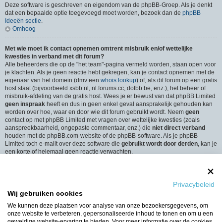
Deze software is geschreven en eigendom van de phpBB-Groep. Als je denkt
dat een bepaalde optie toegevoegd moet worden, bezoek dan de
phpBB
Ideeën sectie
.
Omhoog
Met wie moet ik contact opnemen omtrent misbruik en/of wettelijke
kwesties in verband met dit forum?
Alle beheerders die op de "het team"-pagina vermeld worden, staan open voor
je klachten. Als je geen reactie hebt gekregen, kan je contact opnemen met de
eigenaar van het domein (dmv een
whois lookup
) of, als dit forum op een gratis
host staat (bijvoorbeeld xsbb.nl, nl.forums.cc, dotbb.be, enz.), het beheer of
misbruik-afdeling van de gratis host. Wees je er bewust van dat phpBB Limited
geen inspraak
heeft en dus in geen enkel geval aansprakelijk gehouden kan
worden over hoe, waar en door wie dit forum gebruikt wordt. Neem
geen
contact op met phpBB Limited met vragen over wettelijke kwesties (zoals
aanspreekbaarheid, ongepaste commentaar, enz.) die
niet direct verband
houden met de phpBB.com-website of de phpBB-software. Als je phpBB
Limited toch e-mailt over deze software die
gebruikt wordt door derden
, kan je
een korte of helemaal geen reactie verwachten.
Omhoog
Hoe neem ik contact op met een beheerder?
Privacybeleid
Alle gebruikers van het forum kunnen gebruik maken van het “Contact”-
Wij gebruiken cookies
formulier, als de optie is ingeschakeld door de beheerders.
Leden van het forum kunnen ook gebruik maken van de “Het Team”-link.
We kunnen deze plaatsen voor analyse van onze bezoekersgegevens, om
Omhoog
onze website te verbeteren, gepersonaliseerde inhoud te tonen en om u een
geweldige website-ervaring te bieden. Voor meer informatie over de cookies