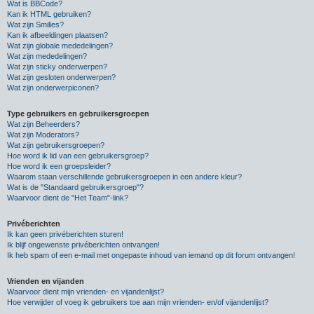
Wat is BBCode?
Kan ik HTML gebruiken?
Wat zijn Smilies?
Kan ik afbeeldingen plaatsen?
Wat zijn globale mededelingen?
Wat zijn mededelingen?
Wat zijn sticky onderwerpen?
Wat zijn gesloten onderwerpen?
Wat zijn onderwerpiconen?
Type gebruikers en gebruikersgroepen
Wat zijn Beheerders?
Wat zijn Moderators?
Wat zijn gebruikersgroepen?
Hoe word ik lid van een gebruikersgroep?
Hoe word ik een groepsleider?
Waarom staan verschillende gebruikersgroepen in een andere kleur?
Wat is de "Standaard gebruikersgroep"?
Waarvoor dient de "Het Team"-link?
Privéberichten
Ik kan geen privéberichten sturen!
Ik blijf ongewenste privéberichten ontvangen!
Ik heb spam of een e-mail met ongepaste inhoud van iemand op dit forum ontvangen!
Vrienden en vijanden
Waarvoor dient mijn vrienden- en vijandenlijst?
Hoe verwijder of voeg ik gebruikers toe aan mijn vrienden- en/of vijandenlijst?