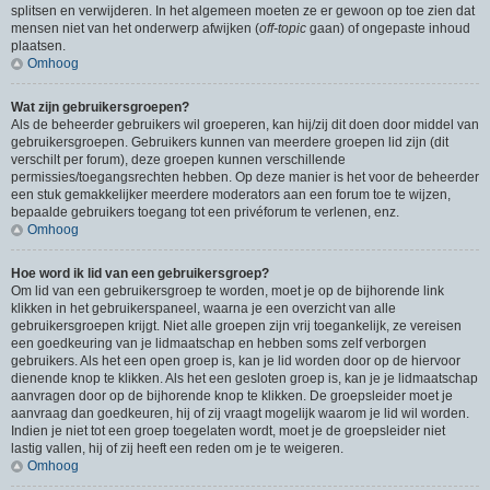
splitsen en verwijderen. In het algemeen moeten ze er gewoon op toe zien dat
mensen niet van het onderwerp afwijken (
off-topic
gaan) of ongepaste inhoud
plaatsen.
Omhoog
Wat zijn gebruikersgroepen?
Als de beheerder gebruikers wil groeperen, kan hij/zij dit doen door middel van
gebruikersgroepen. Gebruikers kunnen van meerdere groepen lid zijn (dit
verschilt per forum), deze groepen kunnen verschillende
permissies/toegangsrechten hebben. Op deze manier is het voor de beheerder
een stuk gemakkelijker meerdere moderators aan een forum toe te wijzen,
bepaalde gebruikers toegang tot een privéforum te verlenen, enz.
Omhoog
Hoe word ik lid van een gebruikersgroep?
Om lid van een gebruikersgroep te worden, moet je op de bijhorende link
klikken in het gebruikerspaneel, waarna je een overzicht van alle
gebruikersgroepen krijgt. Niet alle groepen zijn vrij toegankelijk, ze vereisen
een goedkeuring van je lidmaatschap en hebben soms zelf verborgen
gebruikers. Als het een open groep is, kan je lid worden door op de hiervoor
dienende knop te klikken. Als het een gesloten groep is, kan je je lidmaatschap
aanvragen door op de bijhorende knop te klikken. De groepsleider moet je
aanvraag dan goedkeuren, hij of zij vraagt mogelijk waarom je lid wil worden.
Indien je niet tot een groep toegelaten wordt, moet je de groepsleider niet
lastig vallen, hij of zij heeft een reden om je te weigeren.
Omhoog