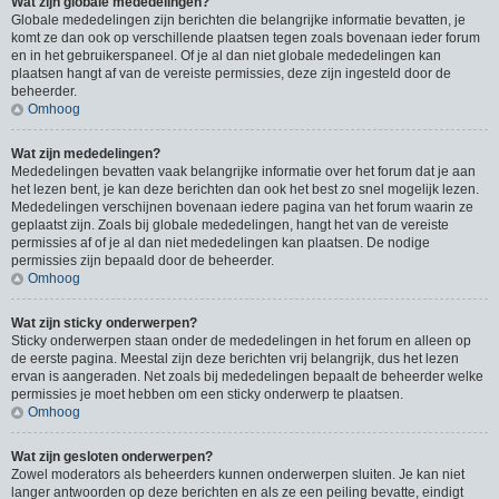
Wat zijn globale mededelingen?
Globale mededelingen zijn berichten die belangrijke informatie bevatten, je
komt ze dan ook op verschillende plaatsen tegen zoals bovenaan ieder forum
en in het gebruikerspaneel. Of je al dan niet globale mededelingen kan
plaatsen hangt af van de vereiste permissies, deze zijn ingesteld door de
beheerder.
Omhoog
Wat zijn mededelingen?
Mededelingen bevatten vaak belangrijke informatie over het forum dat je aan
het lezen bent, je kan deze berichten dan ook het best zo snel mogelijk lezen.
Mededelingen verschijnen bovenaan iedere pagina van het forum waarin ze
geplaatst zijn. Zoals bij globale mededelingen, hangt het van de vereiste
permissies af of je al dan niet mededelingen kan plaatsen. De nodige
permissies zijn bepaald door de beheerder.
Omhoog
Wat zijn sticky onderwerpen?
Sticky onderwerpen staan onder de mededelingen in het forum en alleen op
de eerste pagina. Meestal zijn deze berichten vrij belangrijk, dus het lezen
ervan is aangeraden. Net zoals bij mededelingen bepaalt de beheerder welke
permissies je moet hebben om een sticky onderwerp te plaatsen.
Omhoog
Wat zijn gesloten onderwerpen?
Zowel moderators als beheerders kunnen onderwerpen sluiten. Je kan niet
langer antwoorden op deze berichten en als ze een peiling bevatte, eindigt