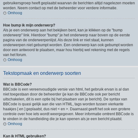
gebruikersgroep heeft geplaatst waarvan de berichten altijd nagelezen moeten
worden. Neem contact op met de beheerder voor verdere informatie.
Omhoog
Hoe bump ik mijn onderwerp?
Als je een onderwerp aan het bekijken bent, kan je klikken op de "bump
onderwerp" link. Hierdoor "bump" je het onderwerp naar boven op de eerste
pagina van de onderwerpenlijst. Als deze link er niet staat, kunnen
onderwerpen niet gebumpt worden. Een onderwerp kan ook gebumpt worden
door een antwoord te plaatsen, maar hou hierbij wel rekening met de regels
van het forum.
Omhoog
Tekstopmaak en onderwerp soorten
Wat is BBCode?
BBCode is een vereenvoudigde versie van html, het gebruik ervan is al dan
niet toegestaan door de beheerder (je kan de BBCode ook per bericht
uitschakelen, dit is een optie bij het plaatsen van je bericht). De syntax van
BBCode is quasi gelijk aan die van HTML, tags worden tussen vierkante
haakjes [ en ] geplaatst, dus niet < en >. Daarnaast geeft het ook een grotere
controle over hoe iets wordt weergegeven. Meer informatie omtrent BBCode is
te vinden in de handleiding die je kan openen als je een bericht plaatst.
Omhoog
Kan ik HTML gebruiken?