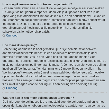
Hoe voeg ik een onderschrift toe aan mijn bericht?
Om een onderschrift aan je bericht toe te voegen, moet je er eerst één maken.
Dit kun je via het gebruikerspaneel doen. Als je dit gedaan hebt, kan je de
optie
voeg mijn onderschrift toe
aanvinken als je een bericht plaatst. Je kan er
ook voor zorgen dat je onderschrift automatisch aan ieder nieuw bericht wordt
toegevoegd. Dit doe je door de bijhorende optie te activeren in het
gebruikerspaneel (het is nog altijd mogelijk om het onderschrift uit te
schakelen als je het bericht plaatst).
Omhoog
Hoe maak ik een peiling?
Een peiling aanmaken is heel gemakkelijk, als je een nieuw onderwerp
aanmaakt (of het eerste bericht in een onderwerp bewerkt en als je daar
permissie voor hebt) zou je een "voeg peiling toe" tabblad moeten zien
onderaan het berichten-gedeelte (als je dit tabblad niet kan zien, heb je niet de
juiste permissies om peilingen aan te maken). Je moet een titel voor de peiling
invullen bij "peilingsvraag" en dan minstens 2 mogelijkheden invullen in het
"peilingopties"-tekstgedeelte (limiet is ingesteld door de beheerder), met elke
optie gescheiden door middel van een nieuwe regel. Je kan ook instellen
hoeveel opties een gebruiker mag kiezen onder "opties per gebruiker" en een
tijdslimiet in dagen voor de peiling (0 is een peiling van oneindige duur).
Omhoog
Waarom kan ik niet meer peilingsopties toevoegen?
De limiet voor de peilingsopties is ingesteld door de beheerder. Indien je meer
opties denkt nodig te hebben dan het toegestane aantal, neem dan contact op