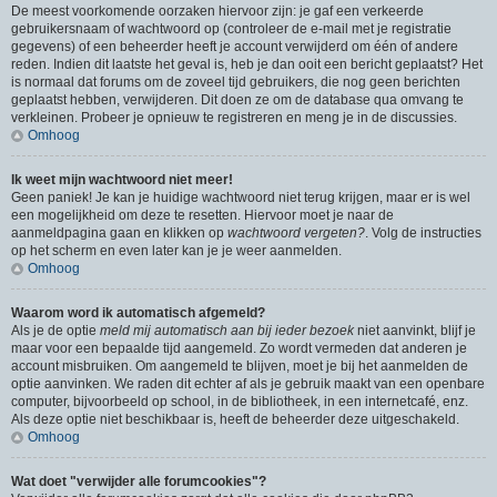
De meest voorkomende oorzaken hiervoor zijn: je gaf een verkeerde
gebruikersnaam of wachtwoord op (controleer de e-mail met je registratie
gegevens) of een beheerder heeft je account verwijderd om één of andere
reden. Indien dit laatste het geval is, heb je dan ooit een bericht geplaatst? Het
is normaal dat forums om de zoveel tijd gebruikers, die nog geen berichten
geplaatst hebben, verwijderen. Dit doen ze om de database qua omvang te
verkleinen. Probeer je opnieuw te registreren en meng je in de discussies.
Omhoog
Ik weet mijn wachtwoord niet meer!
Geen paniek! Je kan je huidige wachtwoord niet terug krijgen, maar er is wel
een mogelijkheid om deze te resetten. Hiervoor moet je naar de
aanmeldpagina gaan en klikken op
wachtwoord vergeten?
. Volg de instructies
op het scherm en even later kan je je weer aanmelden.
Omhoog
Waarom word ik automatisch afgemeld?
Als je de optie
meld mij automatisch aan bij ieder bezoek
niet aanvinkt, blijf je
maar voor een bepaalde tijd aangemeld. Zo wordt vermeden dat anderen je
account misbruiken. Om aangemeld te blijven, moet je bij het aanmelden de
optie aanvinken. We raden dit echter af als je gebruik maakt van een openbare
computer, bijvoorbeeld op school, in de bibliotheek, in een internetcafé, enz.
Als deze optie niet beschikbaar is, heeft de beheerder deze uitgeschakeld.
Omhoog
Wat doet "verwijder alle forumcookies"?