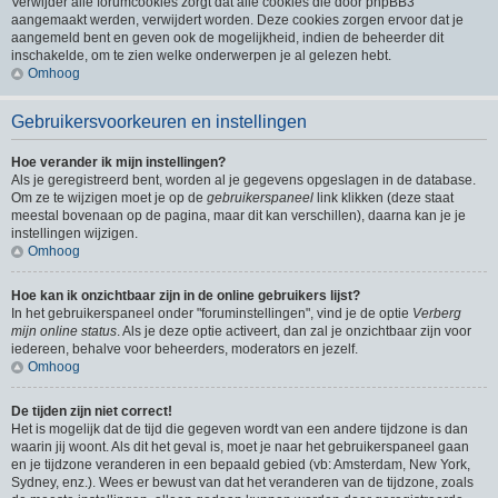
Verwijder alle forumcookies zorgt dat alle cookies die door phpBB3
aangemaakt werden, verwijdert worden. Deze cookies zorgen ervoor dat je
aangemeld bent en geven ook de mogelijkheid, indien de beheerder dit
inschakelde, om te zien welke onderwerpen je al gelezen hebt.
Omhoog
Gebruikersvoorkeuren en instellingen
Hoe verander ik mijn instellingen?
Als je geregistreerd bent, worden al je gegevens opgeslagen in de database.
Om ze te wijzigen moet je op de
gebruikerspaneel
link klikken (deze staat
meestal bovenaan op de pagina, maar dit kan verschillen), daarna kan je je
instellingen wijzigen.
Omhoog
Hoe kan ik onzichtbaar zijn in de online gebruikers lijst?
In het gebruikerspaneel onder "foruminstellingen", vind je de optie
Verberg
mijn online status
. Als je deze optie activeert, dan zal je onzichtbaar zijn voor
iedereen, behalve voor beheerders, moderators en jezelf.
Omhoog
De tijden zijn niet correct!
Het is mogelijk dat de tijd die gegeven wordt van een andere tijdzone is dan
waarin jij woont. Als dit het geval is, moet je naar het gebruikerspaneel gaan
en je tijdzone veranderen in een bepaald gebied (vb: Amsterdam, New York,
Sydney, enz.). Wees er bewust van dat het veranderen van de tijdzone, zoals