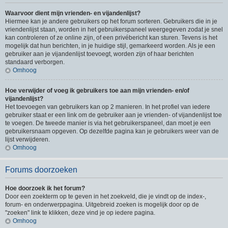
Waarvoor dient mijn vrienden- en vijandenlijst?
Hiermee kan je andere gebruikers op het forum sorteren. Gebruikers die in je
vriendenlijst staan, worden in het gebruikerspaneel weergegeven zodat je snel
kan controleren of ze online zijn, of een privébericht kan sturen. Tevens is het
mogelijk dat hun berichten, in je huidige stijl, gemarkeerd worden. Als je een
gebruiker aan je vijandenlijst toevoegt, worden zijn of haar berichten
standaard verborgen.
Omhoog
Hoe verwijder of voeg ik gebruikers toe aan mijn vrienden- en/of
vijandenlijst?
Het toevoegen van gebruikers kan op 2 manieren. In het profiel van iedere
gebruiker staat er een link om de gebruiker aan je vrienden- of vijandenlijst toe
te voegen. De tweede manier is via het gebruikerspaneel, dan moet je een
gebruikersnaam opgeven. Op dezelfde pagina kan je gebruikers weer van de
lijst verwijderen.
Omhoog
Forums doorzoeken
Hoe doorzoek ik het forum?
Door een zoekterm op te geven in het zoekveld, die je vindt op de index-,
forum- en onderwerppagina. Uitgebreid zoeken is mogelijk door op de
"zoeken" link te klikken, deze vind je op iedere pagina.
Omhoog