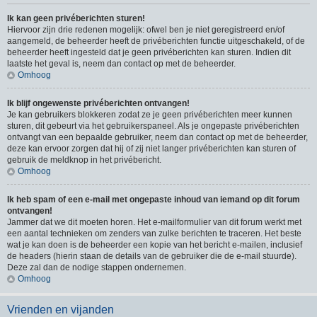
Ik kan geen privéberichten sturen!
Hiervoor zijn drie redenen mogelijk: ofwel ben je niet geregistreerd en/of
aangemeld, de beheerder heeft de privéberichten functie uitgeschakeld, of de
beheerder heeft ingesteld dat je geen privéberichten kan sturen. Indien dit
laatste het geval is, neem dan contact op met de beheerder.
Omhoog
Ik blijf ongewenste privéberichten ontvangen!
Je kan gebruikers blokkeren zodat ze je geen privéberichten meer kunnen
sturen, dit gebeurt via het gebruikerspaneel. Als je ongepaste privéberichten
ontvangt van een bepaalde gebruiker, neem dan contact op met de beheerder,
deze kan ervoor zorgen dat hij of zij niet langer privéberichten kan sturen of
gebruik de meldknop in het privébericht.
Omhoog
Ik heb spam of een e-mail met ongepaste inhoud van iemand op dit forum
ontvangen!
Jammer dat we dit moeten horen. Het e-mailformulier van dit forum werkt met
een aantal technieken om zenders van zulke berichten te traceren. Het beste
wat je kan doen is de beheerder een kopie van het bericht e-mailen, inclusief
de headers (hierin staan de details van de gebruiker die de e-mail stuurde).
Deze zal dan de nodige stappen ondernemen.
Omhoog
Vrienden en vijanden