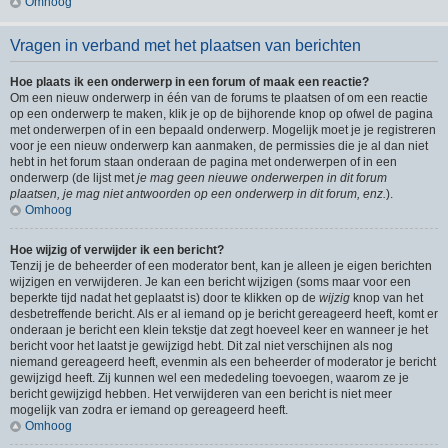
Omhoog
Vragen in verband met het plaatsen van berichten
Hoe plaats ik een onderwerp in een forum of maak een reactie?
Om een nieuw onderwerp in één van de forums te plaatsen of om een reactie
op een onderwerp te maken, klik je op de bijhorende knop op ofwel de pagina
met onderwerpen of in een bepaald onderwerp. Mogelijk moet je je registreren
voor je een nieuw onderwerp kan aanmaken, de permissies die je al dan niet
hebt in het forum staan onderaan de pagina met onderwerpen of in een
onderwerp (de lijst met
je mag geen nieuwe onderwerpen in dit forum
plaatsen, je mag niet antwoorden op een onderwerp in dit forum, enz.
).
Omhoog
Hoe wijzig of verwijder ik een bericht?
Tenzij je de beheerder of een moderator bent, kan je alleen je eigen berichten
wijzigen en verwijderen. Je kan een bericht wijzigen (soms maar voor een
beperkte tijd nadat het geplaatst is) door te klikken op de
wijzig
knop van het
desbetreffende bericht. Als er al iemand op je bericht gereageerd heeft, komt er
onderaan je bericht een klein tekstje dat zegt hoeveel keer en wanneer je het
bericht voor het laatst je gewijzigd hebt. Dit zal niet verschijnen als nog
niemand gereageerd heeft, evenmin als een beheerder of moderator je bericht
gewijzigd heeft. Zij kunnen wel een mededeling toevoegen, waarom ze je
bericht gewijzigd hebben. Het verwijderen van een bericht is niet meer
mogelijk van zodra er iemand op gereageerd heeft.
Omhoog