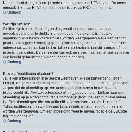
Nee, het is niet mogelijk om je bericht op te maken met HTML code. De meeste
opmaak die je via HTML kan toepassen is ook via BBCode mogelijk.
Omhoog
Wat zijn Smilies?
Smilies zijn kleine afbeeldingen die gebruikt kunnen worden om een
gevoelstoestand uit te drukken, bijvoorbeeld :) betekent blij, :( betekent
ongelukkig. Alle beschikbare smilies worden weergegeven als je een bericht
plaatst. Maak geen overdadig gebruik van smilies, ze maken een bericht snel
onleesbaar, wat er toe kan leiden dat een moderator je bericht aanpast of heel
je bericht verwijdert. De beheerder kan ook een maximaal aantal smilies, dat in
een bericht gebruikt mag worden, bepaald hebben.
Omhoog
Kan ik afbeeldingen plaatsen?
Ja, je kan afbeeldingen in je bericht weergeven. Als de beheerder bijlagen
toelaat, kan je een afbeelding naar het forum uploaden. Anders moet je er voor
zorgen dat de afbeelding op een andere publieke server beschikbaar is,
bijvoorbeeld http://www.voorbeeld.com/mijn_afbeelding.gif. Linken naar een
afbeelding op je eigen computer is onmogelijk (tenzij het een publieke server
is). Ook afbeeldingen die een authentificatie vereisen zoals in: Hotmail of
Yahoo mailboxen, een wachtwoord beschermde website, enz. kunnen niet
worden weergegeven. Om een afbeelding weer te geven, moet je de BBCode
tag [img] gebruiken.
Omhoog