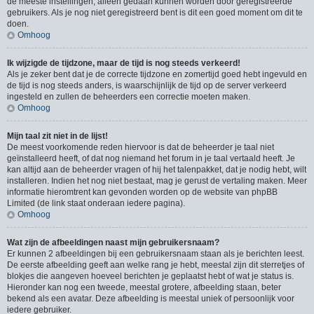
de meeste instellingen, alleen gedaan kunnen worden door geregistreerde
gebruikers. Als je nog niet geregistreerd bent is dit een goed moment om dit te
doen.
Omhoog
Ik wijzigde de tijdzone, maar de tijd is nog steeds verkeerd!
Als je zeker bent dat je de correcte tijdzone en zomertijd goed hebt ingevuld en
de tijd is nog steeds anders, is waarschijnlijk de tijd op de server verkeerd
ingesteld en zullen de beheerders een correctie moeten maken.
Omhoog
Mijn taal zit niet in de lijst!
De meest voorkomende reden hiervoor is dat de beheerder je taal niet
geïnstalleerd heeft, of dat nog niemand het forum in je taal vertaald heeft. Je
kan altijd aan de beheerder vragen of hij het talenpakket, dat je nodig hebt, wilt
installeren. Indien het nog niet bestaat, mag je gerust de vertaling maken. Meer
informatie hieromtrent kan gevonden worden op de website van phpBB
Limited (de link staat onderaan iedere pagina).
Omhoog
Wat zijn de afbeeldingen naast mijn gebruikersnaam?
Er kunnen 2 afbeeldingen bij een gebruikersnaam staan als je berichten leest.
De eerste afbeelding geeft aan welke rang je hebt, meestal zijn dit sterretjes of
blokjes die aangeven hoeveel berichten je geplaatst hebt of wat je status is.
Hieronder kan nog een tweede, meestal grotere, afbeelding staan, beter
bekend als een avatar. Deze afbeelding is meestal uniek of persoonlijk voor
iedere gebruiker.