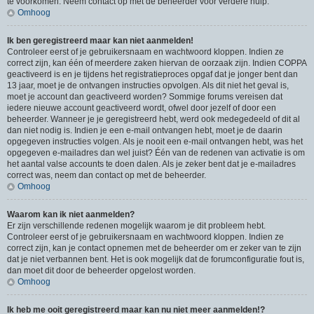
te voorkomen. Neem contact op met de beheerder voor verdere hulp.
Omhoog
Ik ben geregistreerd maar kan niet aanmelden!
Controleer eerst of je gebruikersnaam en wachtwoord kloppen. Indien ze
correct zijn, kan één of meerdere zaken hiervan de oorzaak zijn. Indien COPPA
geactiveerd is en je tijdens het registratieproces opgaf dat je jonger bent dan
13 jaar, moet je de ontvangen instructies opvolgen. Als dit niet het geval is,
moet je account dan geactiveerd worden? Sommige forums vereisen dat
iedere nieuwe account geactiveerd wordt, ofwel door jezelf of door een
beheerder. Wanneer je je geregistreerd hebt, werd ook medegedeeld of dit al
dan niet nodig is. Indien je een e-mail ontvangen hebt, moet je de daarin
opgegeven instructies volgen. Als je nooit een e-mail ontvangen hebt, was het
opgegeven e-mailadres dan wel juist? Één van de redenen van activatie is om
het aantal valse accounts te doen dalen. Als je zeker bent dat je e-mailadres
correct was, neem dan contact op met de beheerder.
Omhoog
Waarom kan ik niet aanmelden?
Er zijn verschillende redenen mogelijk waarom je dit probleem hebt.
Controleer eerst of je gebruikersnaam en wachtwoord kloppen. Indien ze
correct zijn, kan je contact opnemen met de beheerder om er zeker van te zijn
dat je niet verbannen bent. Het is ook mogelijk dat de forumconfiguratie fout is,
dan moet dit door de beheerder opgelost worden.
Omhoog
Ik heb me ooit geregistreerd maar kan nu niet meer aanmelden!?