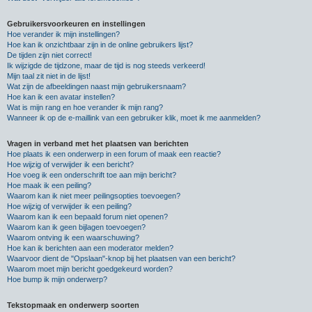
Gebruikersvoorkeuren en instellingen
Hoe verander ik mijn instellingen?
Hoe kan ik onzichtbaar zijn in de online gebruikers lijst?
De tijden zijn niet correct!
Ik wijzigde de tijdzone, maar de tijd is nog steeds verkeerd!
Mijn taal zit niet in de lijst!
Wat zijn de afbeeldingen naast mijn gebruikersnaam?
Hoe kan ik een avatar instellen?
Wat is mijn rang en hoe verander ik mijn rang?
Wanneer ik op de e-maillink van een gebruiker klik, moet ik me aanmelden?
Vragen in verband met het plaatsen van berichten
Hoe plaats ik een onderwerp in een forum of maak een reactie?
Hoe wijzig of verwijder ik een bericht?
Hoe voeg ik een onderschrift toe aan mijn bericht?
Hoe maak ik een peiling?
Waarom kan ik niet meer peilingsopties toevoegen?
Hoe wijzig of verwijder ik een peiling?
Waarom kan ik een bepaald forum niet openen?
Waarom kan ik geen bijlagen toevoegen?
Waarom ontving ik een waarschuwing?
Hoe kan ik berichten aan een moderator melden?
Waarvoor dient de "Opslaan"-knop bij het plaatsen van een bericht?
Waarom moet mijn bericht goedgekeurd worden?
Hoe bump ik mijn onderwerp?
Tekstopmaak en onderwerp soorten