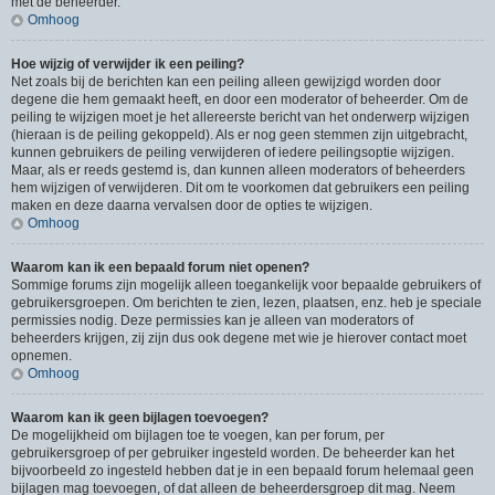
met de beheerder.
Omhoog
Hoe wijzig of verwijder ik een peiling?
Net zoals bij de berichten kan een peiling alleen gewijzigd worden door
degene die hem gemaakt heeft, en door een moderator of beheerder. Om de
peiling te wijzigen moet je het allereerste bericht van het onderwerp wijzigen
(hieraan is de peiling gekoppeld). Als er nog geen stemmen zijn uitgebracht,
kunnen gebruikers de peiling verwijderen of iedere peilingsoptie wijzigen.
Maar, als er reeds gestemd is, dan kunnen alleen moderators of beheerders
hem wijzigen of verwijderen. Dit om te voorkomen dat gebruikers een peiling
maken en deze daarna vervalsen door de opties te wijzigen.
Omhoog
Waarom kan ik een bepaald forum niet openen?
Sommige forums zijn mogelijk alleen toegankelijk voor bepaalde gebruikers of
gebruikersgroepen. Om berichten te zien, lezen, plaatsen, enz. heb je speciale
permissies nodig. Deze permissies kan je alleen van moderators of
beheerders krijgen, zij zijn dus ook degene met wie je hierover contact moet
opnemen.
Omhoog
Waarom kan ik geen bijlagen toevoegen?
De mogelijkheid om bijlagen toe te voegen, kan per forum, per
gebruikersgroep of per gebruiker ingesteld worden. De beheerder kan het
bijvoorbeeld zo ingesteld hebben dat je in een bepaald forum helemaal geen
bijlagen mag toevoegen, of dat alleen de beheerdersgroep dit mag. Neem