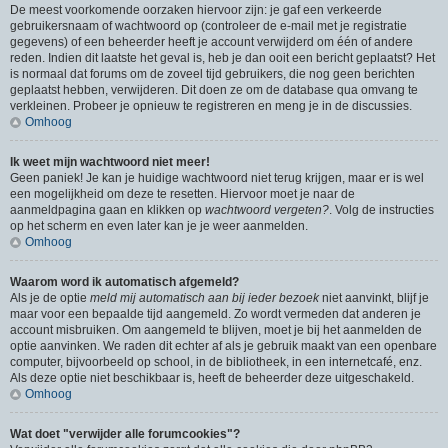
De meest voorkomende oorzaken hiervoor zijn: je gaf een verkeerde
gebruikersnaam of wachtwoord op (controleer de e-mail met je registratie
gegevens) of een beheerder heeft je account verwijderd om één of andere
reden. Indien dit laatste het geval is, heb je dan ooit een bericht geplaatst? Het
is normaal dat forums om de zoveel tijd gebruikers, die nog geen berichten
geplaatst hebben, verwijderen. Dit doen ze om de database qua omvang te
verkleinen. Probeer je opnieuw te registreren en meng je in de discussies.
Omhoog
Ik weet mijn wachtwoord niet meer!
Geen paniek! Je kan je huidige wachtwoord niet terug krijgen, maar er is wel
een mogelijkheid om deze te resetten. Hiervoor moet je naar de
aanmeldpagina gaan en klikken op
wachtwoord vergeten?
. Volg de instructies
op het scherm en even later kan je je weer aanmelden.
Omhoog
Waarom word ik automatisch afgemeld?
Als je de optie
meld mij automatisch aan bij ieder bezoek
niet aanvinkt, blijf je
maar voor een bepaalde tijd aangemeld. Zo wordt vermeden dat anderen je
account misbruiken. Om aangemeld te blijven, moet je bij het aanmelden de
optie aanvinken. We raden dit echter af als je gebruik maakt van een openbare
computer, bijvoorbeeld op school, in de bibliotheek, in een internetcafé, enz.
Als deze optie niet beschikbaar is, heeft de beheerder deze uitgeschakeld.
Omhoog
Wat doet "verwijder alle forumcookies"?