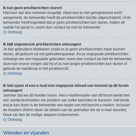
Ik kan geen privéberichten sturen!
Hiervoor zijn drie redenen mogelijk: ofwel ben je niet geregistreerd en/of
aangemeld, de beheerder heeft de privéberichten functie uitgeschakeld, of de
beheerder heeft ingesteld dat je geen privéberichten kan sturen. Indien dit
laatste het geval is, neem dan contact op met de beheerder.
Omhoog
Ik blijf ongewenste privéberichten ontvangen!
Je kan gebruikers blokkeren zodat ze je geen privéberichten meer kunnen
sturen, dit gebeurt via het gebruikerspaneel. Als je ongepaste privéberichten
ontvangt van een bepaalde gebruiker, neem dan contact op met de beheerder,
deze kan ervoor zorgen dat hij of zij niet langer privéberichten kan sturen of
gebruik de meldknop in het privébericht.
Omhoog
Ik heb spam of een e-mail met ongepaste inhoud van iemand op dit forum
ontvangen!
Jammer dat we dit moeten horen. Het e-mailformulier van dit forum werkt met
een aantal technieken om zenders van zulke berichten te traceren. Het beste
wat je kan doen is de beheerder een kopie van het bericht e-mailen, inclusief
de headers (hierin staan de details van de gebruiker die de e-mail stuurde).
Deze zal dan de nodige stappen ondernemen.
Omhoog
Vrienden en vijanden