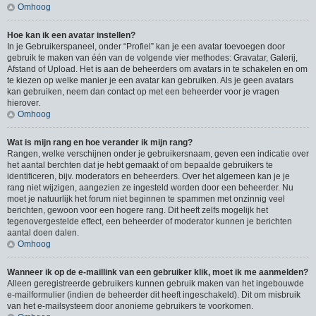
Omhoog
Hoe kan ik een avatar instellen?
In je Gebruikerspaneel, onder “Profiel” kan je een avatar toevoegen door
gebruik te maken van één van de volgende vier methodes: Gravatar, Galerij,
Afstand of Upload. Het is aan de beheerders om avatars in te schakelen en om
te kiezen op welke manier je een avatar kan gebruiken. Als je geen avatars
kan gebruiken, neem dan contact op met een beheerder voor je vragen
hierover.
Omhoog
Wat is mijn rang en hoe verander ik mijn rang?
Rangen, welke verschijnen onder je gebruikersnaam, geven een indicatie over
het aantal berchten dat je hebt gemaakt of om bepaalde gebruikers te
identificeren, bijv. moderators en beheerders. Over het algemeen kan je je
rang niet wijzigen, aangezien ze ingesteld worden door een beheerder. Nu
moet je natuurlijk het forum niet beginnen te spammen met onzinnig veel
berichten, gewoon voor een hogere rang. Dit heeft zelfs mogelijk het
tegenovergestelde effect, een beheerder of moderator kunnen je berichten
aantal doen dalen.
Omhoog
Wanneer ik op de e-maillink van een gebruiker klik, moet ik me aanmelden?
Alleen geregistreerde gebruikers kunnen gebruik maken van het ingebouwde
e-mailformulier (indien de beheerder dit heeft ingeschakeld). Dit om misbruik
van het e-mailsysteem door anonieme gebruikers te voorkomen.