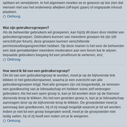
splitsen en verwijderen. In het algemeen moeten ze er gewoon op toe zien dat
mensen niet van het onderwerp afwijken (
off-topic
gaan) of ongepaste inhoud
plaatsen.
Omhoog
Wat zijn gebruikersgroepen?
Als de beheerder gebruikers wil groeperen, kan hij/zij dit doen door middel van
gebruikersgroepen. Gebruikers kunnen van meerdere groepen lid zijn (dit
verschilt per forum), deze groepen kunnen verschillende
permissies/toegangsrechten hebben. Op deze manier is het voor de beheerder
een stuk gemakkelijker meerdere moderators aan een forum toe te wijzen,
bepaalde gebruikers toegang tot een privéforum te verlenen, enz.
Omhoog
Hoe word ik lid van een gebruikersgroep?
Om lid van een gebruikersgroep te worden, moet je op de bijhorende link
klikken in het gebruikerspaneel, waarna je een overzicht van alle
gebruikersgroepen krijgt. Niet alle groepen zijn vrij toegankelijk, ze vereisen
een goedkeuring van je lidmaatschap en hebben soms zelf verborgen
gebruikers. Als het een open groep is, kan je lid worden door op de hiervoor
dienende knop te klikken. Als het een gesloten groep is, kan je je lidmaatschap
aanvragen door op de bijhorende knop te klikken. De groepsleider moet je
aanvraag dan goedkeuren, hij of zij vraagt mogelijk waarom je lid wil worden.
Indien je niet tot een groep toegelaten wordt, moet je de groepsleider niet
lastig vallen, hij of zij heeft een reden om je te weigeren.
Omhoog