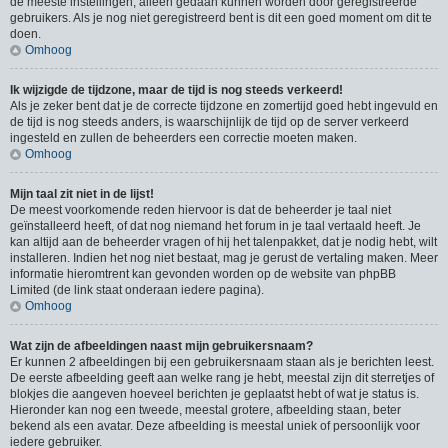
de meeste instellingen, alleen gedaan kunnen worden door geregistreerde
gebruikers. Als je nog niet geregistreerd bent is dit een goed moment om dit te
doen.
Omhoog
Ik wijzigde de tijdzone, maar de tijd is nog steeds verkeerd!
Als je zeker bent dat je de correcte tijdzone en zomertijd goed hebt ingevuld en
de tijd is nog steeds anders, is waarschijnlijk de tijd op de server verkeerd
ingesteld en zullen de beheerders een correctie moeten maken.
Omhoog
Mijn taal zit niet in de lijst!
De meest voorkomende reden hiervoor is dat de beheerder je taal niet
geïnstalleerd heeft, of dat nog niemand het forum in je taal vertaald heeft. Je
kan altijd aan de beheerder vragen of hij het talenpakket, dat je nodig hebt, wilt
installeren. Indien het nog niet bestaat, mag je gerust de vertaling maken. Meer
informatie hieromtrent kan gevonden worden op de website van phpBB
Limited (de link staat onderaan iedere pagina).
Omhoog
Wat zijn de afbeeldingen naast mijn gebruikersnaam?
Er kunnen 2 afbeeldingen bij een gebruikersnaam staan als je berichten leest.
De eerste afbeelding geeft aan welke rang je hebt, meestal zijn dit sterretjes of
blokjes die aangeven hoeveel berichten je geplaatst hebt of wat je status is.
Hieronder kan nog een tweede, meestal grotere, afbeelding staan, beter
bekend als een avatar. Deze afbeelding is meestal uniek of persoonlijk voor
iedere gebruiker.