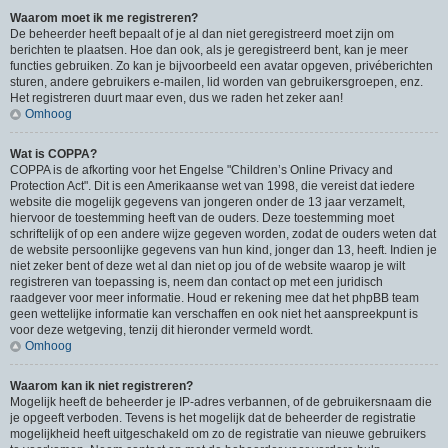
Waarom moet ik me registreren?
De beheerder heeft bepaalt of je al dan niet geregistreerd moet zijn om
berichten te plaatsen. Hoe dan ook, als je geregistreerd bent, kan je meer
functies gebruiken. Zo kan je bijvoorbeeld een avatar opgeven, privéberichten
sturen, andere gebruikers e-mailen, lid worden van gebruikersgroepen, enz.
Het registreren duurt maar even, dus we raden het zeker aan!
Omhoog
Wat is COPPA?
COPPA is de afkorting voor het Engelse "Children’s Online Privacy and
Protection Act". Dit is een Amerikaanse wet van 1998, die vereist dat iedere
website die mogelijk gegevens van jongeren onder de 13 jaar verzamelt,
hiervoor de toestemming heeft van de ouders. Deze toestemming moet
schriftelijk of op een andere wijze gegeven worden, zodat de ouders weten dat
de website persoonlijke gegevens van hun kind, jonger dan 13, heeft. Indien je
niet zeker bent of deze wet al dan niet op jou of de website waarop je wilt
registreren van toepassing is, neem dan contact op met een juridisch
raadgever voor meer informatie. Houd er rekening mee dat het phpBB team
geen wettelijke informatie kan verschaffen en ook niet het aanspreekpunt is
voor deze wetgeving, tenzij dit hieronder vermeld wordt.
Omhoog
Waarom kan ik niet registreren?
Mogelijk heeft de beheerder je IP-adres verbannen, of de gebruikersnaam die
je opgeeft verboden. Tevens is het mogelijk dat de beheerder de registratie
mogelijkheid heeft uitgeschakeld om zo de registratie van nieuwe gebruikers