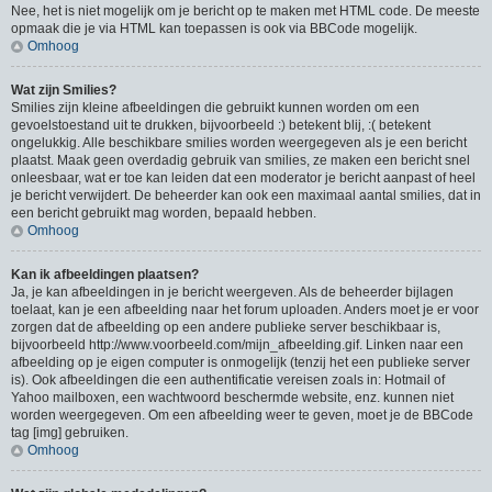
Nee, het is niet mogelijk om je bericht op te maken met HTML code. De meeste
opmaak die je via HTML kan toepassen is ook via BBCode mogelijk.
Omhoog
Wat zijn Smilies?
Smilies zijn kleine afbeeldingen die gebruikt kunnen worden om een
gevoelstoestand uit te drukken, bijvoorbeeld :) betekent blij, :( betekent
ongelukkig. Alle beschikbare smilies worden weergegeven als je een bericht
plaatst. Maak geen overdadig gebruik van smilies, ze maken een bericht snel
onleesbaar, wat er toe kan leiden dat een moderator je bericht aanpast of heel
je bericht verwijdert. De beheerder kan ook een maximaal aantal smilies, dat in
een bericht gebruikt mag worden, bepaald hebben.
Omhoog
Kan ik afbeeldingen plaatsen?
Ja, je kan afbeeldingen in je bericht weergeven. Als de beheerder bijlagen
toelaat, kan je een afbeelding naar het forum uploaden. Anders moet je er voor
zorgen dat de afbeelding op een andere publieke server beschikbaar is,
bijvoorbeeld http://www.voorbeeld.com/mijn_afbeelding.gif. Linken naar een
afbeelding op je eigen computer is onmogelijk (tenzij het een publieke server
is). Ook afbeeldingen die een authentificatie vereisen zoals in: Hotmail of
Yahoo mailboxen, een wachtwoord beschermde website, enz. kunnen niet
worden weergegeven. Om een afbeelding weer te geven, moet je de BBCode
tag [img] gebruiken.
Omhoog