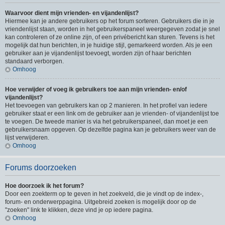
Waarvoor dient mijn vrienden- en vijandenlijst?
Hiermee kan je andere gebruikers op het forum sorteren. Gebruikers die in je
vriendenlijst staan, worden in het gebruikerspaneel weergegeven zodat je snel
kan controleren of ze online zijn, of een privébericht kan sturen. Tevens is het
mogelijk dat hun berichten, in je huidige stijl, gemarkeerd worden. Als je een
gebruiker aan je vijandenlijst toevoegt, worden zijn of haar berichten
standaard verborgen.
Omhoog
Hoe verwijder of voeg ik gebruikers toe aan mijn vrienden- en/of
vijandenlijst?
Het toevoegen van gebruikers kan op 2 manieren. In het profiel van iedere
gebruiker staat er een link om de gebruiker aan je vrienden- of vijandenlijst toe
te voegen. De tweede manier is via het gebruikerspaneel, dan moet je een
gebruikersnaam opgeven. Op dezelfde pagina kan je gebruikers weer van de
lijst verwijderen.
Omhoog
Forums doorzoeken
Hoe doorzoek ik het forum?
Door een zoekterm op te geven in het zoekveld, die je vindt op de index-,
forum- en onderwerppagina. Uitgebreid zoeken is mogelijk door op de
"zoeken" link te klikken, deze vind je op iedere pagina.
Omhoog