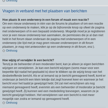
Omhoog
Vragen in verband met het plaatsen van berichten
Hoe plaats ik een onderwerp in een forum of maak een reactie?
Om een nieuw onderwerp in één van de forums te plaatsen of om een reactie
op een onderwerp te maken, klik je op de bijhorende knop op ofwel de pagina
met onderwerpen of in een bepaald onderwerp. Mogelijk moet je je registreren
voor je een nieuw onderwerp kan aanmaken, de permissies die je al dan niet
hebt in het forum staan onderaan de pagina met onderwerpen of in een
onderwerp (de lijst met
je mag geen nieuwe onderwerpen in dit forum
plaatsen, je mag niet antwoorden op een onderwerp in dit forum, enz.
).
Omhoog
Hoe wijzig of verwijder ik een bericht?
Tenzij je de beheerder of een moderator bent, kan je alleen je eigen berichten
wijzigen en verwijderen. Je kan een bericht wijzigen (soms maar voor een
beperkte tijd nadat het geplaatst is) door te klikken op de
wijzig
knop van het
desbetreffende bericht. Als er al iemand op je bericht gereageerd heeft, komt er
onderaan je bericht een klein tekstje dat zegt hoeveel keer en wanneer je het
bericht voor het laatst je gewijzigd hebt. Dit zal niet verschijnen als nog
niemand gereageerd heeft, evenmin als een beheerder of moderator je bericht
gewijzigd heeft. Zij kunnen wel een mededeling toevoegen, waarom ze je
bericht gewijzigd hebben. Het verwijderen van een bericht is niet meer
mogelijk van zodra er iemand op gereageerd heeft.
Omhoog