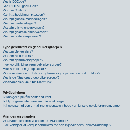
Wat is BBCode?
Kan ik HTML gebruiken?
Wat zijn Smilies?
Kan ik afbeeldingen plaatsen?
Wat zijn globale mededelingen?
Wat zijn mededelingen?
Wat zijn sticky onderwerpen?
Wat zijn gesloten onderwerpen?
Wat zijn onderwerpiconen?
Type gebruikers en gebruikersgroepen
Wat zijn Beheerders?
Wat zijn Moderators?
Wat zijn gebruikersgroepen?
Hoe word ik lid van een gebruikersgroep?
Hoe word ik een groepsleider?
Waarom staan verschillende gebruikersgroepen in een andere kleur?
Wat is de "Standaard gebruikersgroep"?
Waarvoor dient de "Het Team"-link?
Privéberichten
Ik kan geen privéberichten sturen!
Ik blijf ongewenste privéberichten ontvangen!
Ik heb spam of een e-mail met ongepaste inhoud van iemand op dit forum ontvangen!
Vrienden en vijanden
Waarvoor dient mijn vrienden- en vijandenlijst?
Hoe verwijder of voeg ik gebruikers toe aan mijn vrienden- en/of vijandenlijst?