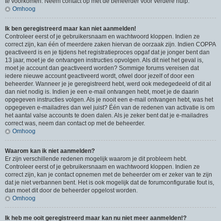
te voorkomen. Neem contact op met de beheerder voor verdere hulp.
Omhoog
Ik ben geregistreerd maar kan niet aanmelden!
Controleer eerst of je gebruikersnaam en wachtwoord kloppen. Indien ze
correct zijn, kan één of meerdere zaken hiervan de oorzaak zijn. Indien COPPA
geactiveerd is en je tijdens het registratieproces opgaf dat je jonger bent dan
13 jaar, moet je de ontvangen instructies opvolgen. Als dit niet het geval is,
moet je account dan geactiveerd worden? Sommige forums vereisen dat
iedere nieuwe account geactiveerd wordt, ofwel door jezelf of door een
beheerder. Wanneer je je geregistreerd hebt, werd ook medegedeeld of dit al
dan niet nodig is. Indien je een e-mail ontvangen hebt, moet je de daarin
opgegeven instructies volgen. Als je nooit een e-mail ontvangen hebt, was het
opgegeven e-mailadres dan wel juist? Één van de redenen van activatie is om
het aantal valse accounts te doen dalen. Als je zeker bent dat je e-mailadres
correct was, neem dan contact op met de beheerder.
Omhoog
Waarom kan ik niet aanmelden?
Er zijn verschillende redenen mogelijk waarom je dit probleem hebt.
Controleer eerst of je gebruikersnaam en wachtwoord kloppen. Indien ze
correct zijn, kan je contact opnemen met de beheerder om er zeker van te zijn
dat je niet verbannen bent. Het is ook mogelijk dat de forumconfiguratie fout is,
dan moet dit door de beheerder opgelost worden.
Omhoog
Ik heb me ooit geregistreerd maar kan nu niet meer aanmelden!?