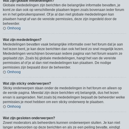
Wat zijn globale mededelingen?
Globale mededelingen zijn berichten die belangrijke informatie bevatten, je
komt ze dan ook op verschillende plaatsen tegen zoals bovenaan ieder forum
en in het gebruikerspaneel. Of je al dan niet globale mededelingen kan
plaatsen hangt af van de vereiste permissies, deze zijn ingesteld door de
beheerder.
Omhoog
Wat zijn mededelingen?
Mededelingen bevatten vaak belangrijke informatie over het forum dat je aan
het lezen bent, je kan deze berichten dan ook het best zo snel mogelijk lezen.
Mededelingen verschijnen bovenaan iedere pagina van het forum waarin ze
geplaatst zijn. Zoals bij globale mededelingen, hangt het van de vereiste
permissies af of je al dan niet mededelingen kan plaatsen. De nodige
permissies zijn bepaald door de beheerder.
Omhoog
Wat zijn sticky onderwerpen?
Sticky onderwerpen staan onder de mededelingen in het forum en alleen op
de eerste pagina. Meestal zijn deze berichten vrij belangrijk, dus het lezen
ervan is aangeraden. Net zoals bij mededelingen bepaalt de beheerder welke
permissies je moet hebben om een sticky onderwerp te plaatsen.
Omhoog
Wat zijn gesloten onderwerpen?
Zowel moderators als beheerders kunnen onderwerpen sluiten. Je kan niet
langer antwoorden op deze berichten en als ze een peiling bevatte, eindigt