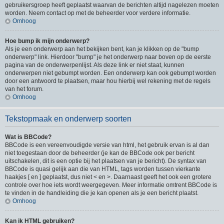
gebruikersgroep heeft geplaatst waarvan de berichten altijd nagelezen moeten
worden. Neem contact op met de beheerder voor verdere informatie.
Omhoog
Hoe bump ik mijn onderwerp?
Als je een onderwerp aan het bekijken bent, kan je klikken op de "bump
onderwerp" link. Hierdoor "bump" je het onderwerp naar boven op de eerste
pagina van de onderwerpenlijst. Als deze link er niet staat, kunnen
onderwerpen niet gebumpt worden. Een onderwerp kan ook gebumpt worden
door een antwoord te plaatsen, maar hou hierbij wel rekening met de regels
van het forum.
Omhoog
Tekstopmaak en onderwerp soorten
Wat is BBCode?
BBCode is een vereenvoudigde versie van html, het gebruik ervan is al dan
niet toegestaan door de beheerder (je kan de BBCode ook per bericht
uitschakelen, dit is een optie bij het plaatsen van je bericht). De syntax van
BBCode is quasi gelijk aan die van HTML, tags worden tussen vierkante
haakjes [ en ] geplaatst, dus niet < en >. Daarnaast geeft het ook een grotere
controle over hoe iets wordt weergegeven. Meer informatie omtrent BBCode is
te vinden in de handleiding die je kan openen als je een bericht plaatst.
Omhoog
Kan ik HTML gebruiken?