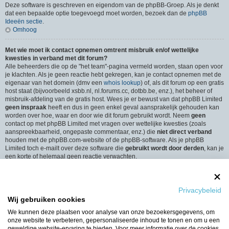
Deze software is geschreven en eigendom van de phpBB-Groep. Als je denkt
dat een bepaalde optie toegevoegd moet worden, bezoek dan de
phpBB
Ideeën sectie
.
Omhoog
Met wie moet ik contact opnemen omtrent misbruik en/of wettelijke
kwesties in verband met dit forum?
Alle beheerders die op de "het team"-pagina vermeld worden, staan open voor
je klachten. Als je geen reactie hebt gekregen, kan je contact opnemen met de
eigenaar van het domein (dmv een
whois lookup
) of, als dit forum op een gratis
host staat (bijvoorbeeld xsbb.nl, nl.forums.cc, dotbb.be, enz.), het beheer of
misbruik-afdeling van de gratis host. Wees je er bewust van dat phpBB Limited
geen inspraak
heeft en dus in geen enkel geval aansprakelijk gehouden kan
worden over hoe, waar en door wie dit forum gebruikt wordt. Neem
geen
contact op met phpBB Limited met vragen over wettelijke kwesties (zoals
aanspreekbaarheid, ongepaste commentaar, enz.) die
niet direct verband
houden met de phpBB.com-website of de phpBB-software. Als je phpBB
Limited toch e-mailt over deze software die
gebruikt wordt door derden
, kan je
een korte of helemaal geen reactie verwachten.
Omhoog
Hoe neem ik contact op met een beheerder?
Privacybeleid
Alle gebruikers van het forum kunnen gebruik maken van het “Contact”-
Wij gebruiken cookies
formulier, als de optie is ingeschakeld door de beheerders.
Leden van het forum kunnen ook gebruik maken van de “Het Team”-link.
We kunnen deze plaatsen voor analyse van onze bezoekersgegevens, om
Omhoog
onze website te verbeteren, gepersonaliseerde inhoud te tonen en om u een
geweldige website-ervaring te bieden. Voor meer informatie over de cookies