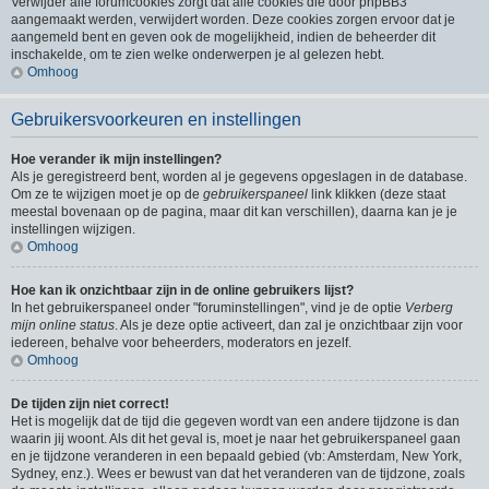
Verwijder alle forumcookies zorgt dat alle cookies die door phpBB3
aangemaakt werden, verwijdert worden. Deze cookies zorgen ervoor dat je
aangemeld bent en geven ook de mogelijkheid, indien de beheerder dit
inschakelde, om te zien welke onderwerpen je al gelezen hebt.
Omhoog
Gebruikersvoorkeuren en instellingen
Hoe verander ik mijn instellingen?
Als je geregistreerd bent, worden al je gegevens opgeslagen in de database.
Om ze te wijzigen moet je op de
gebruikerspaneel
link klikken (deze staat
meestal bovenaan op de pagina, maar dit kan verschillen), daarna kan je je
instellingen wijzigen.
Omhoog
Hoe kan ik onzichtbaar zijn in de online gebruikers lijst?
In het gebruikerspaneel onder "foruminstellingen", vind je de optie
Verberg
mijn online status
. Als je deze optie activeert, dan zal je onzichtbaar zijn voor
iedereen, behalve voor beheerders, moderators en jezelf.
Omhoog
De tijden zijn niet correct!
Het is mogelijk dat de tijd die gegeven wordt van een andere tijdzone is dan
waarin jij woont. Als dit het geval is, moet je naar het gebruikerspaneel gaan
en je tijdzone veranderen in een bepaald gebied (vb: Amsterdam, New York,
Sydney, enz.). Wees er bewust van dat het veranderen van de tijdzone, zoals