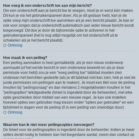
Hoe voeg ik een onderschrift toe aan mijn bericht?
Om een onderschrift aan je bericht toe te voegen, moet je er eerst één maken.
Dit kun je via het gebruikerspaneel doen. Als je dit gedaan hebt, kan je de
optie
voeg mijn onderschrift toe
aanvinken als je een bericht plaatst. Je kan er
ook voor zorgen dat je onderschrift automatisch aan ieder nieuw bericht wordt
toegevoegd. Dit doe je door de bijhorende optie te activeren in het
gebruikerspaneel (het is nog altijd mogelijk om het onderschrift uit te
schakelen als je het bericht plaatst).
Omhoog
Hoe maak ik een peiling?
Een peiling aanmaken is heel gemakkelijk, als je een nieuw onderwerp
aanmaakt (of het eerste bericht in een onderwerp bewerkt en als je daar
permissie voor hebt) zou je een "voeg peiling toe" tabblad moeten zien
onderaan het berichten-gedeelte (als je dit tabblad niet kan zien, heb je niet de
juiste permissies om peilingen aan te maken). Je moet een titel voor de peiling
invullen bij "peilingsvraag" en dan minstens 2 mogelijkheden invullen in het
"peilingopties"-tekstgedeelte (limiet is ingesteld door de beheerder), met elke
optie gescheiden door middel van een nieuwe regel. Je kan ook instellen
hoeveel opties een gebruiker mag kiezen onder "opties per gebruiker" en een
tijdslimiet in dagen voor de peiling (0 is een peiling van oneindige duur).
Omhoog
Waarom kan ik niet meer peilingsopties toevoegen?
De limiet voor de peilingsopties is ingesteld door de beheerder. Indien je meer
opties denkt nodig te hebben dan het toegestane aantal, neem dan contact op