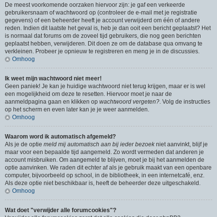
De meest voorkomende oorzaken hiervoor zijn: je gaf een verkeerde
gebruikersnaam of wachtwoord op (controleer de e-mail met je registratie
gegevens) of een beheerder heeft je account verwijderd om één of andere
reden. Indien dit laatste het geval is, heb je dan ooit een bericht geplaatst? Het
is normaal dat forums om de zoveel tijd gebruikers, die nog geen berichten
geplaatst hebben, verwijderen. Dit doen ze om de database qua omvang te
verkleinen. Probeer je opnieuw te registreren en meng je in de discussies.
Omhoog
Ik weet mijn wachtwoord niet meer!
Geen paniek! Je kan je huidige wachtwoord niet terug krijgen, maar er is wel
een mogelijkheid om deze te resetten. Hiervoor moet je naar de
aanmeldpagina gaan en klikken op
wachtwoord vergeten?
. Volg de instructies
op het scherm en even later kan je je weer aanmelden.
Omhoog
Waarom word ik automatisch afgemeld?
Als je de optie
meld mij automatisch aan bij ieder bezoek
niet aanvinkt, blijf je
maar voor een bepaalde tijd aangemeld. Zo wordt vermeden dat anderen je
account misbruiken. Om aangemeld te blijven, moet je bij het aanmelden de
optie aanvinken. We raden dit echter af als je gebruik maakt van een openbare
computer, bijvoorbeeld op school, in de bibliotheek, in een internetcafé, enz.
Als deze optie niet beschikbaar is, heeft de beheerder deze uitgeschakeld.
Omhoog
Wat doet "verwijder alle forumcookies"?