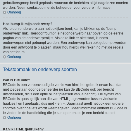
gebruikersgroep heeft geplaatst waarvan de berichten altijd nagelezen moeten
worden. Neem contact op met de beheerder voor verdere informatie.
Omhoog
Hoe bump ik mijn onderwerp?
Als je een onderwerp aan het bekijken bent, kan je klikken op de "bump
onderwerp" link. Hierdoor "bump" je het onderwerp naar boven op de eerste
pagina van de onderwerpenlijst. Als deze link er niet staat, kunnen
onderwerpen niet gebumpt worden. Een onderwerp kan ook gebumpt worden
door een antwoord te plaatsen, maar hou hierbij wel rekening met de regels
van het forum.
Omhoog
Tekstopmaak en onderwerp soorten
Wat is BBCode?
BBCode is een vereenvoudigde versie van html, het gebruik ervan is al dan
niet toegestaan door de beheerder (je kan de BBCode ook per bericht
uitschakelen, dit is een optie bij het plaatsen van je bericht). De syntax van
BBCode is quasi gelijk aan die van HTML, tags worden tussen vierkante
haakjes [ en ] geplaatst, dus niet < en >. Daarnaast geeft het ook een grotere
controle over hoe iets wordt weergegeven. Meer informatie omtrent BBCode is
te vinden in de handleiding die je kan openen als je een bericht plaatst.
Omhoog
Kan ik HTML gebruiken?