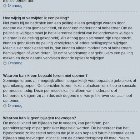
met de beheerder.
Omhoog
Hoe wijzig of verwijder ik een peiling?
Net zoals bij de berichten kan een peiling alleen gewijzigd worden door
degene die hem gemaakt heeft, en door een moderator of beheerder. Om de
peiling te wijzigen moet je het allereerste bericht van het onderwerp wijzigen
(hieraan is de peiling gekoppeld). Als er nog geen stemmen zijn uitgebracht,
kunnen gebruikers de peiling verwijderen of iedere peilingsoptie wijzigen.
Maar, als er reeds gestemd is, dan kunnen alleen moderators of beheerders
hem wijzigen of verwijderen. Dit om te voorkomen dat gebruikers een peiling
maken en deze daarna vervalsen door de opties te wijzigen.
Omhoog
Waarom kan ik een bepaald forum niet openen?
Sommige forums zijn mogelijk alleen toegankelijk voor bepaalde gebruikers of
gebruikersgroepen. Om berichten te zien, lezen, plaatsen, enz. heb je speciale
permissies nodig. Deze permissies kan je alleen van moderators of
beheerders krijgen, zij zijn dus ook degene met wie je hierover contact moet
opnemen.
Omhoog
Waarom kan ik geen bijlagen toevoegen?
De mogelijkheid om bijlagen toe te voegen, kan per forum, per
gebruikersgroep of per gebruiker ingesteld worden. De beheerder kan het
bijvoorbeeld zo ingesteld hebben dat je in een bepaald forum helemaal geen
bijlagen mag toevoegen, of dat alleen de beheerdersgroep dit mag. Neem