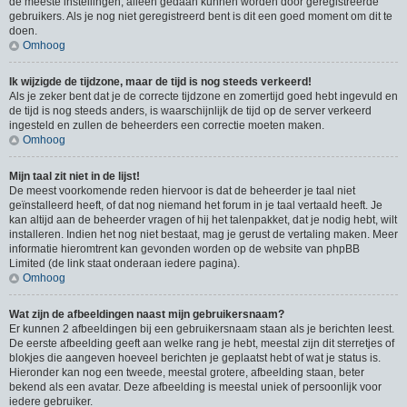
de meeste instellingen, alleen gedaan kunnen worden door geregistreerde
gebruikers. Als je nog niet geregistreerd bent is dit een goed moment om dit te
doen.
Omhoog
Ik wijzigde de tijdzone, maar de tijd is nog steeds verkeerd!
Als je zeker bent dat je de correcte tijdzone en zomertijd goed hebt ingevuld en
de tijd is nog steeds anders, is waarschijnlijk de tijd op de server verkeerd
ingesteld en zullen de beheerders een correctie moeten maken.
Omhoog
Mijn taal zit niet in de lijst!
De meest voorkomende reden hiervoor is dat de beheerder je taal niet
geïnstalleerd heeft, of dat nog niemand het forum in je taal vertaald heeft. Je
kan altijd aan de beheerder vragen of hij het talenpakket, dat je nodig hebt, wilt
installeren. Indien het nog niet bestaat, mag je gerust de vertaling maken. Meer
informatie hieromtrent kan gevonden worden op de website van phpBB
Limited (de link staat onderaan iedere pagina).
Omhoog
Wat zijn de afbeeldingen naast mijn gebruikersnaam?
Er kunnen 2 afbeeldingen bij een gebruikersnaam staan als je berichten leest.
De eerste afbeelding geeft aan welke rang je hebt, meestal zijn dit sterretjes of
blokjes die aangeven hoeveel berichten je geplaatst hebt of wat je status is.
Hieronder kan nog een tweede, meestal grotere, afbeelding staan, beter
bekend als een avatar. Deze afbeelding is meestal uniek of persoonlijk voor
iedere gebruiker.