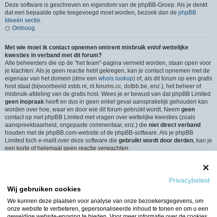
Deze software is geschreven en eigendom van de phpBB-Groep. Als je denkt
dat een bepaalde optie toegevoegd moet worden, bezoek dan de
phpBB
Ideeën sectie
.
Omhoog
Met wie moet ik contact opnemen omtrent misbruik en/of wettelijke
kwesties in verband met dit forum?
Alle beheerders die op de "het team"-pagina vermeld worden, staan open voor
je klachten. Als je geen reactie hebt gekregen, kan je contact opnemen met de
eigenaar van het domein (dmv een
whois lookup
) of, als dit forum op een gratis
host staat (bijvoorbeeld xsbb.nl, nl.forums.cc, dotbb.be, enz.), het beheer of
misbruik-afdeling van de gratis host. Wees je er bewust van dat phpBB Limited
geen inspraak
heeft en dus in geen enkel geval aansprakelijk gehouden kan
worden over hoe, waar en door wie dit forum gebruikt wordt. Neem
geen
contact op met phpBB Limited met vragen over wettelijke kwesties (zoals
aanspreekbaarheid, ongepaste commentaar, enz.) die
niet direct verband
houden met de phpBB.com-website of de phpBB-software. Als je phpBB
Limited toch e-mailt over deze software die
gebruikt wordt door derden
, kan je
een korte of helemaal geen reactie verwachten.
Omhoog
Hoe neem ik contact op met een beheerder?
Privacybeleid
Alle gebruikers van het forum kunnen gebruik maken van het “Contact”-
Wij gebruiken cookies
formulier, als de optie is ingeschakeld door de beheerders.
Leden van het forum kunnen ook gebruik maken van de “Het Team”-link.
We kunnen deze plaatsen voor analyse van onze bezoekersgegevens, om
Omhoog
onze website te verbeteren, gepersonaliseerde inhoud te tonen en om u een
geweldige website-ervaring te bieden. Voor meer informatie over de cookies