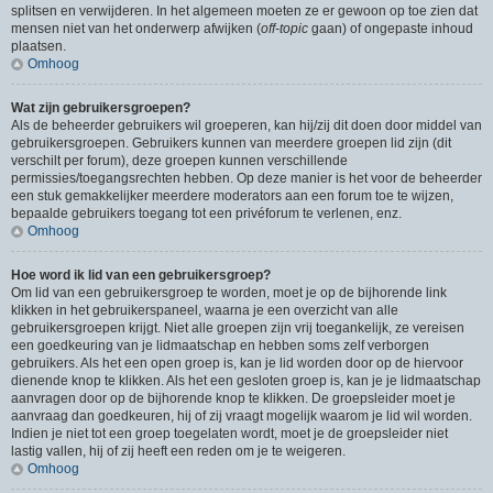
splitsen en verwijderen. In het algemeen moeten ze er gewoon op toe zien dat
mensen niet van het onderwerp afwijken (
off-topic
gaan) of ongepaste inhoud
plaatsen.
Omhoog
Wat zijn gebruikersgroepen?
Als de beheerder gebruikers wil groeperen, kan hij/zij dit doen door middel van
gebruikersgroepen. Gebruikers kunnen van meerdere groepen lid zijn (dit
verschilt per forum), deze groepen kunnen verschillende
permissies/toegangsrechten hebben. Op deze manier is het voor de beheerder
een stuk gemakkelijker meerdere moderators aan een forum toe te wijzen,
bepaalde gebruikers toegang tot een privéforum te verlenen, enz.
Omhoog
Hoe word ik lid van een gebruikersgroep?
Om lid van een gebruikersgroep te worden, moet je op de bijhorende link
klikken in het gebruikerspaneel, waarna je een overzicht van alle
gebruikersgroepen krijgt. Niet alle groepen zijn vrij toegankelijk, ze vereisen
een goedkeuring van je lidmaatschap en hebben soms zelf verborgen
gebruikers. Als het een open groep is, kan je lid worden door op de hiervoor
dienende knop te klikken. Als het een gesloten groep is, kan je je lidmaatschap
aanvragen door op de bijhorende knop te klikken. De groepsleider moet je
aanvraag dan goedkeuren, hij of zij vraagt mogelijk waarom je lid wil worden.
Indien je niet tot een groep toegelaten wordt, moet je de groepsleider niet
lastig vallen, hij of zij heeft een reden om je te weigeren.
Omhoog