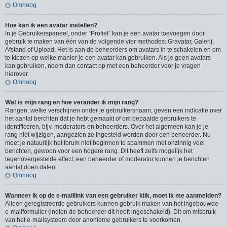
Omhoog
Hoe kan ik een avatar instellen?
In je Gebruikerspaneel, onder “Profiel” kan je een avatar toevoegen door
gebruik te maken van één van de volgende vier methodes: Gravatar, Galerij,
Afstand of Upload. Het is aan de beheerders om avatars in te schakelen en om
te kiezen op welke manier je een avatar kan gebruiken. Als je geen avatars
kan gebruiken, neem dan contact op met een beheerder voor je vragen
hierover.
Omhoog
Wat is mijn rang en hoe verander ik mijn rang?
Rangen, welke verschijnen onder je gebruikersnaam, geven een indicatie over
het aantal berchten dat je hebt gemaakt of om bepaalde gebruikers te
identificeren, bijv. moderators en beheerders. Over het algemeen kan je je
rang niet wijzigen, aangezien ze ingesteld worden door een beheerder. Nu
moet je natuurlijk het forum niet beginnen te spammen met onzinnig veel
berichten, gewoon voor een hogere rang. Dit heeft zelfs mogelijk het
tegenovergestelde effect, een beheerder of moderator kunnen je berichten
aantal doen dalen.
Omhoog
Wanneer ik op de e-maillink van een gebruiker klik, moet ik me aanmelden?
Alleen geregistreerde gebruikers kunnen gebruik maken van het ingebouwde
e-mailformulier (indien de beheerder dit heeft ingeschakeld). Dit om misbruik
van het e-mailsysteem door anonieme gebruikers te voorkomen.