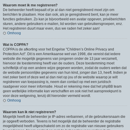
Waarom moet ik me registreren?
De beheerder heeft bepaalt of je al dan niet geregistreerd moet zijn om
berichten te plaatsen. Hoe dan ook, als je geregistreerd bent, kan je meer
functies gebruiken. Zo kan je bijvoorbeeld een avatar opgeven, privéberichten
sturen, andere gebruikers e-mailen, lid worden van gebruikersgroepen, enz.
Het registreren duurt maar even, dus we raden het zeker aan!
Omhoog
Wat is COPPA?
COPPA is de afkorting voor het Engelse "Children’s Online Privacy and
Protection Act". Dit is een Amerikaanse wet van 1998, die vereist dat iedere
website die mogelijk gegevens van jongeren onder de 13 jaar verzamelt,
hiervoor de toestemming heeft van de ouders. Deze toestemming moet
schriftelijk of op een andere wijze gegeven worden, zodat de ouders weten dat
de website persoonlijke gegevens van hun kind, jonger dan 13, heeft. Indien je
niet zeker bent of deze wet al dan niet op jou of de website waarop je wilt
registreren van toepassing is, neem dan contact op met een juridisch
raadgever voor meer informatie. Houd er rekening mee dat het phpBB team
geen wettelijke informatie kan verschaffen en ook niet het aanspreekpunt is
voor deze wetgeving, tenzij dit hieronder vermeld wordt.
Omhoog
Waarom kan ik niet registreren?
Mogelijk heeft de beheerder je IP-adres verbannen, of de gebruikersnaam die
je opgeeft verboden. Tevens is het mogelijk dat de beheerder de registratie
mogelijkheid heeft uitgeschakeld om zo de registratie van nieuwe gebruikers