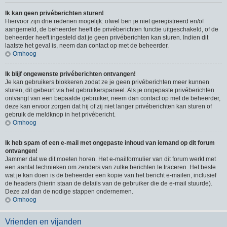
Ik kan geen privéberichten sturen!
Hiervoor zijn drie redenen mogelijk: ofwel ben je niet geregistreerd en/of
aangemeld, de beheerder heeft de privéberichten functie uitgeschakeld, of de
beheerder heeft ingesteld dat je geen privéberichten kan sturen. Indien dit
laatste het geval is, neem dan contact op met de beheerder.
Omhoog
Ik blijf ongewenste privéberichten ontvangen!
Je kan gebruikers blokkeren zodat ze je geen privéberichten meer kunnen
sturen, dit gebeurt via het gebruikerspaneel. Als je ongepaste privéberichten
ontvangt van een bepaalde gebruiker, neem dan contact op met de beheerder,
deze kan ervoor zorgen dat hij of zij niet langer privéberichten kan sturen of
gebruik de meldknop in het privébericht.
Omhoog
Ik heb spam of een e-mail met ongepaste inhoud van iemand op dit forum
ontvangen!
Jammer dat we dit moeten horen. Het e-mailformulier van dit forum werkt met
een aantal technieken om zenders van zulke berichten te traceren. Het beste
wat je kan doen is de beheerder een kopie van het bericht e-mailen, inclusief
de headers (hierin staan de details van de gebruiker die de e-mail stuurde).
Deze zal dan de nodige stappen ondernemen.
Omhoog
Vrienden en vijanden