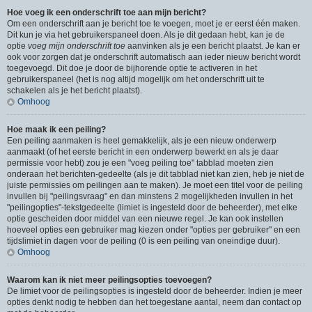
Hoe voeg ik een onderschrift toe aan mijn bericht?
Om een onderschrift aan je bericht toe te voegen, moet je er eerst één maken.
Dit kun je via het gebruikerspaneel doen. Als je dit gedaan hebt, kan je de
optie
voeg mijn onderschrift toe
aanvinken als je een bericht plaatst. Je kan er
ook voor zorgen dat je onderschrift automatisch aan ieder nieuw bericht wordt
toegevoegd. Dit doe je door de bijhorende optie te activeren in het
gebruikerspaneel (het is nog altijd mogelijk om het onderschrift uit te
schakelen als je het bericht plaatst).
Omhoog
Hoe maak ik een peiling?
Een peiling aanmaken is heel gemakkelijk, als je een nieuw onderwerp
aanmaakt (of het eerste bericht in een onderwerp bewerkt en als je daar
permissie voor hebt) zou je een "voeg peiling toe" tabblad moeten zien
onderaan het berichten-gedeelte (als je dit tabblad niet kan zien, heb je niet de
juiste permissies om peilingen aan te maken). Je moet een titel voor de peiling
invullen bij "peilingsvraag" en dan minstens 2 mogelijkheden invullen in het
"peilingopties"-tekstgedeelte (limiet is ingesteld door de beheerder), met elke
optie gescheiden door middel van een nieuwe regel. Je kan ook instellen
hoeveel opties een gebruiker mag kiezen onder "opties per gebruiker" en een
tijdslimiet in dagen voor de peiling (0 is een peiling van oneindige duur).
Omhoog
Waarom kan ik niet meer peilingsopties toevoegen?
De limiet voor de peilingsopties is ingesteld door de beheerder. Indien je meer
opties denkt nodig te hebben dan het toegestane aantal, neem dan contact op