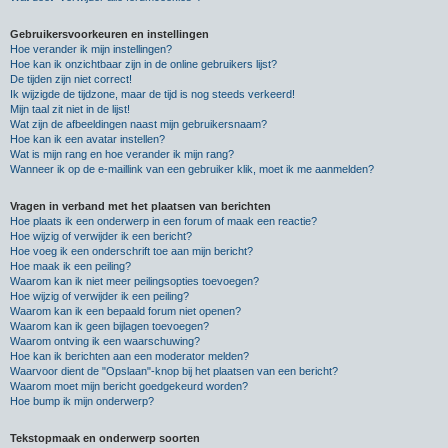
Gebruikersvoorkeuren en instellingen
Hoe verander ik mijn instellingen?
Hoe kan ik onzichtbaar zijn in de online gebruikers lijst?
De tijden zijn niet correct!
Ik wijzigde de tijdzone, maar de tijd is nog steeds verkeerd!
Mijn taal zit niet in de lijst!
Wat zijn de afbeeldingen naast mijn gebruikersnaam?
Hoe kan ik een avatar instellen?
Wat is mijn rang en hoe verander ik mijn rang?
Wanneer ik op de e-maillink van een gebruiker klik, moet ik me aanmelden?
Vragen in verband met het plaatsen van berichten
Hoe plaats ik een onderwerp in een forum of maak een reactie?
Hoe wijzig of verwijder ik een bericht?
Hoe voeg ik een onderschrift toe aan mijn bericht?
Hoe maak ik een peiling?
Waarom kan ik niet meer peilingsopties toevoegen?
Hoe wijzig of verwijder ik een peiling?
Waarom kan ik een bepaald forum niet openen?
Waarom kan ik geen bijlagen toevoegen?
Waarom ontving ik een waarschuwing?
Hoe kan ik berichten aan een moderator melden?
Waarvoor dient de "Opslaan"-knop bij het plaatsen van een bericht?
Waarom moet mijn bericht goedgekeurd worden?
Hoe bump ik mijn onderwerp?
Tekstopmaak en onderwerp soorten