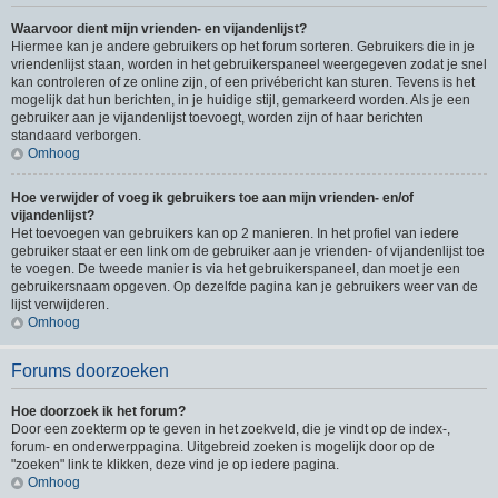
Waarvoor dient mijn vrienden- en vijandenlijst?
Hiermee kan je andere gebruikers op het forum sorteren. Gebruikers die in je
vriendenlijst staan, worden in het gebruikerspaneel weergegeven zodat je snel
kan controleren of ze online zijn, of een privébericht kan sturen. Tevens is het
mogelijk dat hun berichten, in je huidige stijl, gemarkeerd worden. Als je een
gebruiker aan je vijandenlijst toevoegt, worden zijn of haar berichten
standaard verborgen.
Omhoog
Hoe verwijder of voeg ik gebruikers toe aan mijn vrienden- en/of
vijandenlijst?
Het toevoegen van gebruikers kan op 2 manieren. In het profiel van iedere
gebruiker staat er een link om de gebruiker aan je vrienden- of vijandenlijst toe
te voegen. De tweede manier is via het gebruikerspaneel, dan moet je een
gebruikersnaam opgeven. Op dezelfde pagina kan je gebruikers weer van de
lijst verwijderen.
Omhoog
Forums doorzoeken
Hoe doorzoek ik het forum?
Door een zoekterm op te geven in het zoekveld, die je vindt op de index-,
forum- en onderwerppagina. Uitgebreid zoeken is mogelijk door op de
"zoeken" link te klikken, deze vind je op iedere pagina.
Omhoog