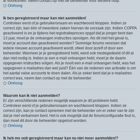
te voorkomen. Neem contact op met de beheerder voor verdere hulp.
Omhoog
Ik ben geregistreerd maar kan niet aanmelden!
Controleer eerst of je gebruikersnaam en wachtwoord kloppen. Indien ze
correct zijn, kan één of meerdere zaken hiervan de oorzaak zijn. Indien COPPA
geactiveerd is en je tijdens het registratieproces opgaf dat je jonger bent dan
13 jaar, moet je de ontvangen instructies opvolgen. Als dit niet het geval is,
moet je account dan geactiveerd worden? Sommige forums vereisen dat
iedere nieuwe account geactiveerd wordt, ofwel door jezelf of door een
beheerder. Wanneer je je geregistreerd hebt, werd ook medegedeeld of dit al
dan niet nodig is. Indien je een e-mail ontvangen hebt, moet je de daarin
opgegeven instructies volgen. Als je nooit een e-mail ontvangen hebt, was het
opgegeven e-mailadres dan wel juist? Één van de redenen van activatie is om
het aantal valse accounts te doen dalen. Als je zeker bent dat je e-mailadres
correct was, neem dan contact op met de beheerder.
Omhoog
Waarom kan ik niet aanmelden?
Er zijn verschillende redenen mogelijk waarom je dit probleem hebt.
Controleer eerst of je gebruikersnaam en wachtwoord kloppen. Indien ze
correct zijn, kan je contact opnemen met de beheerder om er zeker van te zijn
dat je niet verbannen bent. Het is ook mogelijk dat de forumconfiguratie fout is,
dan moet dit door de beheerder opgelost worden.
Omhoog
Ik heb me ooit geregistreerd maar kan nu niet meer aanmelden!?