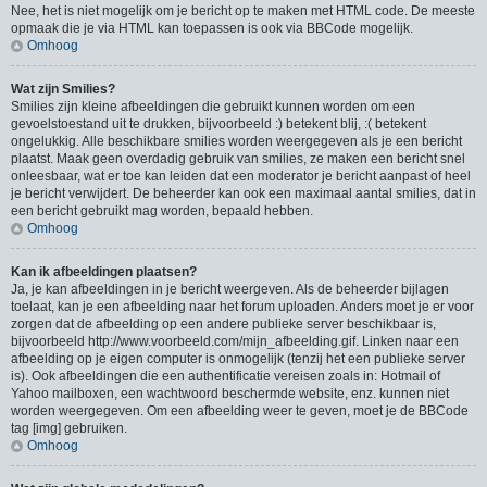
Nee, het is niet mogelijk om je bericht op te maken met HTML code. De meeste
opmaak die je via HTML kan toepassen is ook via BBCode mogelijk.
Omhoog
Wat zijn Smilies?
Smilies zijn kleine afbeeldingen die gebruikt kunnen worden om een
gevoelstoestand uit te drukken, bijvoorbeeld :) betekent blij, :( betekent
ongelukkig. Alle beschikbare smilies worden weergegeven als je een bericht
plaatst. Maak geen overdadig gebruik van smilies, ze maken een bericht snel
onleesbaar, wat er toe kan leiden dat een moderator je bericht aanpast of heel
je bericht verwijdert. De beheerder kan ook een maximaal aantal smilies, dat in
een bericht gebruikt mag worden, bepaald hebben.
Omhoog
Kan ik afbeeldingen plaatsen?
Ja, je kan afbeeldingen in je bericht weergeven. Als de beheerder bijlagen
toelaat, kan je een afbeelding naar het forum uploaden. Anders moet je er voor
zorgen dat de afbeelding op een andere publieke server beschikbaar is,
bijvoorbeeld http://www.voorbeeld.com/mijn_afbeelding.gif. Linken naar een
afbeelding op je eigen computer is onmogelijk (tenzij het een publieke server
is). Ook afbeeldingen die een authentificatie vereisen zoals in: Hotmail of
Yahoo mailboxen, een wachtwoord beschermde website, enz. kunnen niet
worden weergegeven. Om een afbeelding weer te geven, moet je de BBCode
tag [img] gebruiken.
Omhoog