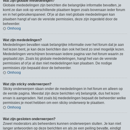
Wat zijn globale mededelingen?
Globale mededelingen zijn berichten die belangrijke informatie bevatten, je
komt ze dan ook op verschillende plaatsen tegen zoals bovenaan ieder forum
en in het gebruikerspaneel. Of je al dan niet globale mededelingen kan
plaatsen hangt af van de vereiste permissies, deze zijn ingesteld door de
beheerder.
Omhoog
Wat zijn mededelingen?
Mededelingen bevatten vaak belangrijke informatie over het forum dat je aan
het lezen bent, je kan deze berichten dan ook het best zo snel mogelijk lezen.
Mededelingen verschijnen bovenaan iedere pagina van het forum waarin ze
geplaatst zijn. Zoals bij globale mededelingen, hangt het van de vereiste
permissies af of je al dan niet mededelingen kan plaatsen. De nodige
permissies zijn bepaald door de beheerder.
Omhoog
Wat zijn sticky onderwerpen?
Sticky onderwerpen staan onder de mededelingen in het forum en alleen op
de eerste pagina. Meestal zijn deze berichten vrij belangrijk, dus het lezen
ervan is aangeraden. Net zoals bij mededelingen bepaalt de beheerder welke
permissies je moet hebben om een sticky onderwerp te plaatsen.
Omhoog
Wat zijn gesloten onderwerpen?
Zowel moderators als beheerders kunnen onderwerpen sluiten. Je kan niet
langer antwoorden op deze berichten en als ze een peiling bevatte, eindigt