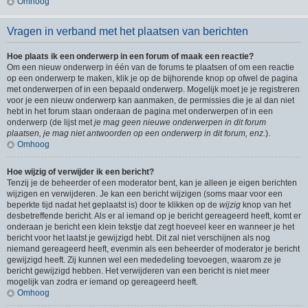
Omhoog
Vragen in verband met het plaatsen van berichten
Hoe plaats ik een onderwerp in een forum of maak een reactie?
Om een nieuw onderwerp in één van de forums te plaatsen of om een reactie
op een onderwerp te maken, klik je op de bijhorende knop op ofwel de pagina
met onderwerpen of in een bepaald onderwerp. Mogelijk moet je je registreren
voor je een nieuw onderwerp kan aanmaken, de permissies die je al dan niet
hebt in het forum staan onderaan de pagina met onderwerpen of in een
onderwerp (de lijst met
je mag geen nieuwe onderwerpen in dit forum
plaatsen, je mag niet antwoorden op een onderwerp in dit forum, enz.
).
Omhoog
Hoe wijzig of verwijder ik een bericht?
Tenzij je de beheerder of een moderator bent, kan je alleen je eigen berichten
wijzigen en verwijderen. Je kan een bericht wijzigen (soms maar voor een
beperkte tijd nadat het geplaatst is) door te klikken op de
wijzig
knop van het
desbetreffende bericht. Als er al iemand op je bericht gereageerd heeft, komt er
onderaan je bericht een klein tekstje dat zegt hoeveel keer en wanneer je het
bericht voor het laatst je gewijzigd hebt. Dit zal niet verschijnen als nog
niemand gereageerd heeft, evenmin als een beheerder of moderator je bericht
gewijzigd heeft. Zij kunnen wel een mededeling toevoegen, waarom ze je
bericht gewijzigd hebben. Het verwijderen van een bericht is niet meer
mogelijk van zodra er iemand op gereageerd heeft.
Omhoog