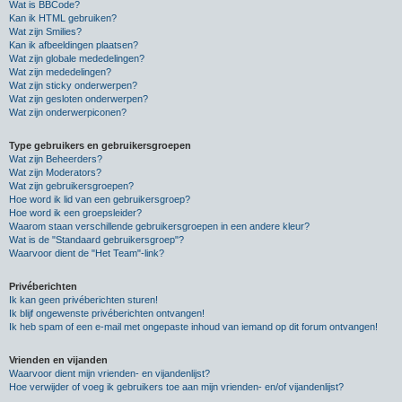
Wat is BBCode?
Kan ik HTML gebruiken?
Wat zijn Smilies?
Kan ik afbeeldingen plaatsen?
Wat zijn globale mededelingen?
Wat zijn mededelingen?
Wat zijn sticky onderwerpen?
Wat zijn gesloten onderwerpen?
Wat zijn onderwerpiconen?
Type gebruikers en gebruikersgroepen
Wat zijn Beheerders?
Wat zijn Moderators?
Wat zijn gebruikersgroepen?
Hoe word ik lid van een gebruikersgroep?
Hoe word ik een groepsleider?
Waarom staan verschillende gebruikersgroepen in een andere kleur?
Wat is de "Standaard gebruikersgroep"?
Waarvoor dient de "Het Team"-link?
Privéberichten
Ik kan geen privéberichten sturen!
Ik blijf ongewenste privéberichten ontvangen!
Ik heb spam of een e-mail met ongepaste inhoud van iemand op dit forum ontvangen!
Vrienden en vijanden
Waarvoor dient mijn vrienden- en vijandenlijst?
Hoe verwijder of voeg ik gebruikers toe aan mijn vrienden- en/of vijandenlijst?