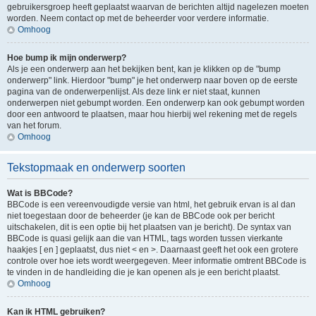
gebruikersgroep heeft geplaatst waarvan de berichten altijd nagelezen moeten
worden. Neem contact op met de beheerder voor verdere informatie.
Omhoog
Hoe bump ik mijn onderwerp?
Als je een onderwerp aan het bekijken bent, kan je klikken op de "bump
onderwerp" link. Hierdoor "bump" je het onderwerp naar boven op de eerste
pagina van de onderwerpenlijst. Als deze link er niet staat, kunnen
onderwerpen niet gebumpt worden. Een onderwerp kan ook gebumpt worden
door een antwoord te plaatsen, maar hou hierbij wel rekening met de regels
van het forum.
Omhoog
Tekstopmaak en onderwerp soorten
Wat is BBCode?
BBCode is een vereenvoudigde versie van html, het gebruik ervan is al dan
niet toegestaan door de beheerder (je kan de BBCode ook per bericht
uitschakelen, dit is een optie bij het plaatsen van je bericht). De syntax van
BBCode is quasi gelijk aan die van HTML, tags worden tussen vierkante
haakjes [ en ] geplaatst, dus niet < en >. Daarnaast geeft het ook een grotere
controle over hoe iets wordt weergegeven. Meer informatie omtrent BBCode is
te vinden in de handleiding die je kan openen als je een bericht plaatst.
Omhoog
Kan ik HTML gebruiken?