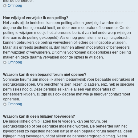
met de beheerder.
Omhoog
Hoe wijzig of verwijder ik een peiling?
Net zoals bij de berichten kan een peiling alleen gewijzigd worden door
degene die hem gemaakt heeft, en door een moderator of beheerder. Om de
peiling te wijzigen moet je het allereerste bericht van het onderwerp wijzigen
(hieraan is de peiling gekoppeld). Als er nog geen stemmen zijn uitgebracht,
kunnen gebruikers de peiling verwijderen of iedere peilingsoptie wijzigen.
Maar, als er reeds gestemd is, dan kunnen alleen moderators of beheerders
hem wijzigen of verwijderen. Dit om te voorkomen dat gebruikers een peiling
maken en deze daarna vervalsen door de opties te wijzigen.
Omhoog
Waarom kan ik een bepaald forum niet openen?
Sommige forums zijn mogelijk alleen toegankelijk voor bepaalde gebruikers of
gebruikersgroepen. Om berichten te zien, lezen, plaatsen, enz. heb je speciale
permissies nodig. Deze permissies kan je alleen van moderators of
beheerders krijgen, zij zijn dus ook degene met wie je hierover contact moet
opnemen.
Omhoog
Waarom kan ik geen bijlagen toevoegen?
De mogelijkheid om bijlagen toe te voegen, kan per forum, per
gebruikersgroep of per gebruiker ingesteld worden. De beheerder kan het
bijvoorbeeld zo ingesteld hebben dat je in een bepaald forum helemaal geen
bijlagen mag toevoegen, of dat alleen de beheerdersgroep dit mag. Neem