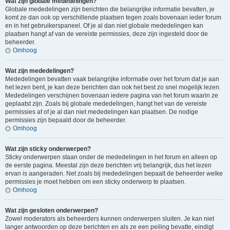
Wat zijn globale mededelingen?
Globale mededelingen zijn berichten die belangrijke informatie bevatten, je
komt ze dan ook op verschillende plaatsen tegen zoals bovenaan ieder forum
en in het gebruikerspaneel. Of je al dan niet globale mededelingen kan
plaatsen hangt af van de vereiste permissies, deze zijn ingesteld door de
beheerder.
Omhoog
Wat zijn mededelingen?
Mededelingen bevatten vaak belangrijke informatie over het forum dat je aan
het lezen bent, je kan deze berichten dan ook het best zo snel mogelijk lezen.
Mededelingen verschijnen bovenaan iedere pagina van het forum waarin ze
geplaatst zijn. Zoals bij globale mededelingen, hangt het van de vereiste
permissies af of je al dan niet mededelingen kan plaatsen. De nodige
permissies zijn bepaald door de beheerder.
Omhoog
Wat zijn sticky onderwerpen?
Sticky onderwerpen staan onder de mededelingen in het forum en alleen op
de eerste pagina. Meestal zijn deze berichten vrij belangrijk, dus het lezen
ervan is aangeraden. Net zoals bij mededelingen bepaalt de beheerder welke
permissies je moet hebben om een sticky onderwerp te plaatsen.
Omhoog
Wat zijn gesloten onderwerpen?
Zowel moderators als beheerders kunnen onderwerpen sluiten. Je kan niet
langer antwoorden op deze berichten en als ze een peiling bevatte, eindigt