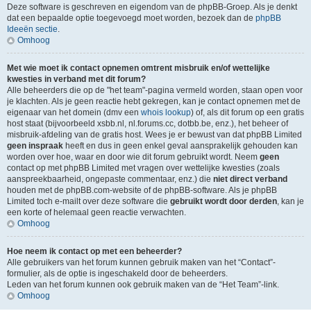
Deze software is geschreven en eigendom van de phpBB-Groep. Als je denkt
dat een bepaalde optie toegevoegd moet worden, bezoek dan de
phpBB
Ideeën sectie
.
Omhoog
Met wie moet ik contact opnemen omtrent misbruik en/of wettelijke
kwesties in verband met dit forum?
Alle beheerders die op de "het team"-pagina vermeld worden, staan open voor
je klachten. Als je geen reactie hebt gekregen, kan je contact opnemen met de
eigenaar van het domein (dmv een
whois lookup
) of, als dit forum op een gratis
host staat (bijvoorbeeld xsbb.nl, nl.forums.cc, dotbb.be, enz.), het beheer of
misbruik-afdeling van de gratis host. Wees je er bewust van dat phpBB Limited
geen inspraak
heeft en dus in geen enkel geval aansprakelijk gehouden kan
worden over hoe, waar en door wie dit forum gebruikt wordt. Neem
geen
contact op met phpBB Limited met vragen over wettelijke kwesties (zoals
aanspreekbaarheid, ongepaste commentaar, enz.) die
niet direct verband
houden met de phpBB.com-website of de phpBB-software. Als je phpBB
Limited toch e-mailt over deze software die
gebruikt wordt door derden
, kan je
een korte of helemaal geen reactie verwachten.
Omhoog
Hoe neem ik contact op met een beheerder?
Alle gebruikers van het forum kunnen gebruik maken van het “Contact”-
formulier, als de optie is ingeschakeld door de beheerders.
Leden van het forum kunnen ook gebruik maken van de “Het Team”-link.
Omhoog