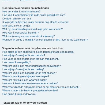
Gebruikersvoorkeuren en instellingen
Hoe verander ik mijn instellingen?
Hoe kan ik onzichtbaar zijn in de online gebruikers lijst?
De tijden zijn niet correct!
Ik wijzigde de tijdzone, maar de tijd is nog steeds verkeerd!
Mijn taal zit niet in de lijst!
Wat zijn de afbeeldingen naast mijn gebruikersnaam?
Hoe kan ik een avatar instellen?
Wat is mijn rang en hoe verander ik mijn rang?
Wanneer ik op de e-maillink van een gebruiker klik, moet ik me aanmelden?
Vragen in verband met het plaatsen van berichten
Hoe plaats ik een onderwerp in een forum of maak een reactie?
Hoe wijzig of verwijder ik een bericht?
Hoe voeg ik een onderschrift toe aan mijn bericht?
Hoe maak ik een peiling?
Waarom kan ik niet meer peilingsopties toevoegen?
Hoe wijzig of verwijder ik een peiling?
Waarom kan ik een bepaald forum niet openen?
Waarom kan ik geen bijlagen toevoegen?
Waarom ontving ik een waarschuwing?
Hoe kan ik berichten aan een moderator melden?
Waarvoor dient de "Opslaan"-knop bij het plaatsen van een bericht?
Waarom moet mijn bericht goedgekeurd worden?
Hoe bump ik mijn onderwerp?
Tekstopmaak en onderwerp soorten