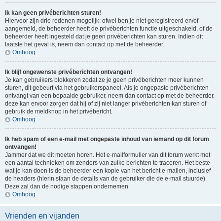
Ik kan geen privéberichten sturen!
Hiervoor zijn drie redenen mogelijk: ofwel ben je niet geregistreerd en/of
aangemeld, de beheerder heeft de privéberichten functie uitgeschakeld, of de
beheerder heeft ingesteld dat je geen privéberichten kan sturen. Indien dit
laatste het geval is, neem dan contact op met de beheerder.
Omhoog
Ik blijf ongewenste privéberichten ontvangen!
Je kan gebruikers blokkeren zodat ze je geen privéberichten meer kunnen
sturen, dit gebeurt via het gebruikerspaneel. Als je ongepaste privéberichten
ontvangt van een bepaalde gebruiker, neem dan contact op met de beheerder,
deze kan ervoor zorgen dat hij of zij niet langer privéberichten kan sturen of
gebruik de meldknop in het privébericht.
Omhoog
Ik heb spam of een e-mail met ongepaste inhoud van iemand op dit forum
ontvangen!
Jammer dat we dit moeten horen. Het e-mailformulier van dit forum werkt met
een aantal technieken om zenders van zulke berichten te traceren. Het beste
wat je kan doen is de beheerder een kopie van het bericht e-mailen, inclusief
de headers (hierin staan de details van de gebruiker die de e-mail stuurde).
Deze zal dan de nodige stappen ondernemen.
Omhoog
Vrienden en vijanden