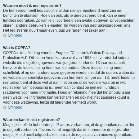
Waarom moet ik me registreren?
De beheerder heeft bepaalt of je al dan niet geregistreerd moet zijn om
berichten te plaatsen. Hoe dan ook, als je geregistreerd bent, kan je meer
functies gebruiken. Zo kan je bijvoorbeeld een avatar opgeven, privéberichten
sturen, andere gebruikers e-mailen, lid worden van gebruikersgroepen, enz.
Het registreren duurt maar even, dus we raden het zeker aan!
Omhoog
Wat is COPPA?
COPPA is de afkorting voor het Engelse "Children’s Online Privacy and
Protection Act". Dit is een Amerikaanse wet van 1998, die vereist dat iedere
website die mogelijk gegevens van jongeren onder de 13 jaar verzamelt,
hiervoor de toestemming heeft van de ouders. Deze toestemming moet
schriftelijk of op een andere wijze gegeven worden, zodat de ouders weten dat
de website persoonlijke gegevens van hun kind, jonger dan 13, heeft. Indien je
niet zeker bent of deze wet al dan niet op jou of de website waarop je wilt
registreren van toepassing is, neem dan contact op met een juridisch
raadgever voor meer informatie. Houd er rekening mee dat het phpBB team
geen wettelijke informatie kan verschaffen en ook niet het aanspreekpunt is
voor deze wetgeving, tenzij dit hieronder vermeld wordt.
Omhoog
Waarom kan ik niet registreren?
Mogelijk heeft de beheerder je IP-adres verbannen, of de gebruikersnaam die
je opgeeft verboden. Tevens is het mogelijk dat de beheerder de registratie
mogelijkheid heeft uitgeschakeld om zo de registratie van nieuwe gebruikers