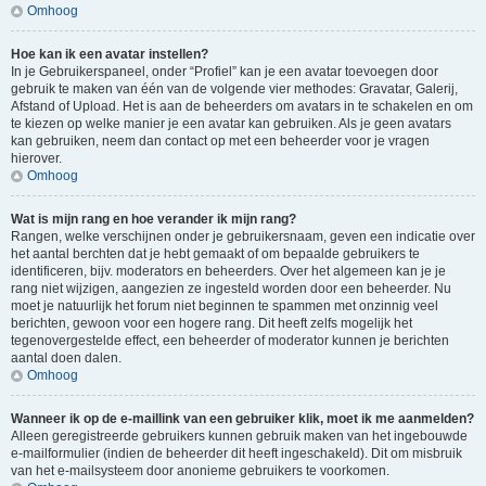
Omhoog
Hoe kan ik een avatar instellen?
In je Gebruikerspaneel, onder “Profiel” kan je een avatar toevoegen door
gebruik te maken van één van de volgende vier methodes: Gravatar, Galerij,
Afstand of Upload. Het is aan de beheerders om avatars in te schakelen en om
te kiezen op welke manier je een avatar kan gebruiken. Als je geen avatars
kan gebruiken, neem dan contact op met een beheerder voor je vragen
hierover.
Omhoog
Wat is mijn rang en hoe verander ik mijn rang?
Rangen, welke verschijnen onder je gebruikersnaam, geven een indicatie over
het aantal berchten dat je hebt gemaakt of om bepaalde gebruikers te
identificeren, bijv. moderators en beheerders. Over het algemeen kan je je
rang niet wijzigen, aangezien ze ingesteld worden door een beheerder. Nu
moet je natuurlijk het forum niet beginnen te spammen met onzinnig veel
berichten, gewoon voor een hogere rang. Dit heeft zelfs mogelijk het
tegenovergestelde effect, een beheerder of moderator kunnen je berichten
aantal doen dalen.
Omhoog
Wanneer ik op de e-maillink van een gebruiker klik, moet ik me aanmelden?
Alleen geregistreerde gebruikers kunnen gebruik maken van het ingebouwde
e-mailformulier (indien de beheerder dit heeft ingeschakeld). Dit om misbruik
van het e-mailsysteem door anonieme gebruikers te voorkomen.