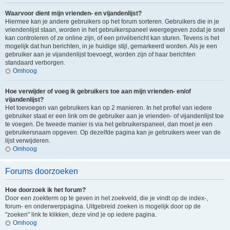
Waarvoor dient mijn vrienden- en vijandenlijst?
Hiermee kan je andere gebruikers op het forum sorteren. Gebruikers die in je
vriendenlijst staan, worden in het gebruikerspaneel weergegeven zodat je snel
kan controleren of ze online zijn, of een privébericht kan sturen. Tevens is het
mogelijk dat hun berichten, in je huidige stijl, gemarkeerd worden. Als je een
gebruiker aan je vijandenlijst toevoegt, worden zijn of haar berichten
standaard verborgen.
Omhoog
Hoe verwijder of voeg ik gebruikers toe aan mijn vrienden- en/of
vijandenlijst?
Het toevoegen van gebruikers kan op 2 manieren. In het profiel van iedere
gebruiker staat er een link om de gebruiker aan je vrienden- of vijandenlijst toe
te voegen. De tweede manier is via het gebruikerspaneel, dan moet je een
gebruikersnaam opgeven. Op dezelfde pagina kan je gebruikers weer van de
lijst verwijderen.
Omhoog
Forums doorzoeken
Hoe doorzoek ik het forum?
Door een zoekterm op te geven in het zoekveld, die je vindt op de index-,
forum- en onderwerppagina. Uitgebreid zoeken is mogelijk door op de
"zoeken" link te klikken, deze vind je op iedere pagina.
Omhoog