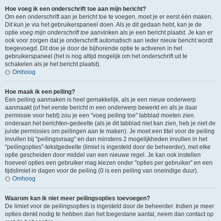
Hoe voeg ik een onderschrift toe aan mijn bericht?
Om een onderschrift aan je bericht toe te voegen, moet je er eerst één maken.
Dit kun je via het gebruikerspaneel doen. Als je dit gedaan hebt, kan je de
optie
voeg mijn onderschrift toe
aanvinken als je een bericht plaatst. Je kan er
ook voor zorgen dat je onderschrift automatisch aan ieder nieuw bericht wordt
toegevoegd. Dit doe je door de bijhorende optie te activeren in het
gebruikerspaneel (het is nog altijd mogelijk om het onderschrift uit te
schakelen als je het bericht plaatst).
Omhoog
Hoe maak ik een peiling?
Een peiling aanmaken is heel gemakkelijk, als je een nieuw onderwerp
aanmaakt (of het eerste bericht in een onderwerp bewerkt en als je daar
permissie voor hebt) zou je een "voeg peiling toe" tabblad moeten zien
onderaan het berichten-gedeelte (als je dit tabblad niet kan zien, heb je niet de
juiste permissies om peilingen aan te maken). Je moet een titel voor de peiling
invullen bij "peilingsvraag" en dan minstens 2 mogelijkheden invullen in het
"peilingopties"-tekstgedeelte (limiet is ingesteld door de beheerder), met elke
optie gescheiden door middel van een nieuwe regel. Je kan ook instellen
hoeveel opties een gebruiker mag kiezen onder "opties per gebruiker" en een
tijdslimiet in dagen voor de peiling (0 is een peiling van oneindige duur).
Omhoog
Waarom kan ik niet meer peilingsopties toevoegen?
De limiet voor de peilingsopties is ingesteld door de beheerder. Indien je meer
opties denkt nodig te hebben dan het toegestane aantal, neem dan contact op