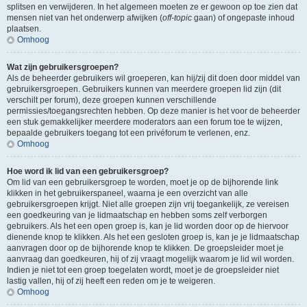
splitsen en verwijderen. In het algemeen moeten ze er gewoon op toe zien dat
mensen niet van het onderwerp afwijken (
off-topic
gaan) of ongepaste inhoud
plaatsen.
Omhoog
Wat zijn gebruikersgroepen?
Als de beheerder gebruikers wil groeperen, kan hij/zij dit doen door middel van
gebruikersgroepen. Gebruikers kunnen van meerdere groepen lid zijn (dit
verschilt per forum), deze groepen kunnen verschillende
permissies/toegangsrechten hebben. Op deze manier is het voor de beheerder
een stuk gemakkelijker meerdere moderators aan een forum toe te wijzen,
bepaalde gebruikers toegang tot een privéforum te verlenen, enz.
Omhoog
Hoe word ik lid van een gebruikersgroep?
Om lid van een gebruikersgroep te worden, moet je op de bijhorende link
klikken in het gebruikerspaneel, waarna je een overzicht van alle
gebruikersgroepen krijgt. Niet alle groepen zijn vrij toegankelijk, ze vereisen
een goedkeuring van je lidmaatschap en hebben soms zelf verborgen
gebruikers. Als het een open groep is, kan je lid worden door op de hiervoor
dienende knop te klikken. Als het een gesloten groep is, kan je je lidmaatschap
aanvragen door op de bijhorende knop te klikken. De groepsleider moet je
aanvraag dan goedkeuren, hij of zij vraagt mogelijk waarom je lid wil worden.
Indien je niet tot een groep toegelaten wordt, moet je de groepsleider niet
lastig vallen, hij of zij heeft een reden om je te weigeren.
Omhoog