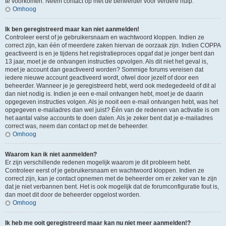
te voorkomen. Neem contact op met de beheerder voor verdere hulp.
Omhoog
Ik ben geregistreerd maar kan niet aanmelden!
Controleer eerst of je gebruikersnaam en wachtwoord kloppen. Indien ze
correct zijn, kan één of meerdere zaken hiervan de oorzaak zijn. Indien COPPA
geactiveerd is en je tijdens het registratieproces opgaf dat je jonger bent dan
13 jaar, moet je de ontvangen instructies opvolgen. Als dit niet het geval is,
moet je account dan geactiveerd worden? Sommige forums vereisen dat
iedere nieuwe account geactiveerd wordt, ofwel door jezelf of door een
beheerder. Wanneer je je geregistreerd hebt, werd ook medegedeeld of dit al
dan niet nodig is. Indien je een e-mail ontvangen hebt, moet je de daarin
opgegeven instructies volgen. Als je nooit een e-mail ontvangen hebt, was het
opgegeven e-mailadres dan wel juist? Één van de redenen van activatie is om
het aantal valse accounts te doen dalen. Als je zeker bent dat je e-mailadres
correct was, neem dan contact op met de beheerder.
Omhoog
Waarom kan ik niet aanmelden?
Er zijn verschillende redenen mogelijk waarom je dit probleem hebt.
Controleer eerst of je gebruikersnaam en wachtwoord kloppen. Indien ze
correct zijn, kan je contact opnemen met de beheerder om er zeker van te zijn
dat je niet verbannen bent. Het is ook mogelijk dat de forumconfiguratie fout is,
dan moet dit door de beheerder opgelost worden.
Omhoog
Ik heb me ooit geregistreerd maar kan nu niet meer aanmelden!?