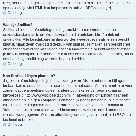
Nee, het is niet mogelijk om je bericht op te maken met HTML code. De meeste
opmaak die je via HTML kan toepassen is ook via BBCode mogelijk.
Omhoog
Wat zijn Smilies?
Smilies zijn kleine afbeeldingen die gebruikt kunnen worden om een
gevoelstoestand uit te drukken, bijvoorbeeld :) betekent blij, :( betekent
ongelukkig. Alle beschikbare smilies worden weergegeven als je een bericht
plaatst. Maak geen overdadig gebruik van smilies, ze maken een bericht snel
onleesbaar, wat er toe kan leiden dat een moderator je bericht aanpast of heel
je bericht verwijdert. De beheerder kan ook een maximaal aantal smilies, dat in
een bericht gebruikt mag worden, bepaald hebben.
Omhoog
Kan ik afbeeldingen plaatsen?
Ja, je kan afbeeldingen in je bericht weergeven. Als de beheerder bijlagen
toelaat, kan je een afbeelding naar het forum uploaden. Anders moet je er voor
zorgen dat de afbeelding op een andere publieke server beschikbaar is,
bijvoorbeeld http://www.voorbeeld.com/mijn_afbeelding.gif. Linken naar een
afbeelding op je eigen computer is onmogelijk (tenzij het een publieke server
is). Ook afbeeldingen die een authentificatie vereisen zoals in: Hotmail of
Yahoo mailboxen, een wachtwoord beschermde website, enz. kunnen niet
worden weergegeven. Om een afbeelding weer te geven, moet je de BBCode
tag [img] gebruiken.
Omhoog