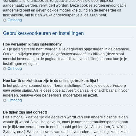
Verwijder alle forumcookies zorgt dat alle cookies die door phpBB3
aangemaakt werden, verwijdert worden. Deze cookies zorgen ervoor dat je
aangemeld bent en geven ook de mogelijkheid, indien de beheerder dit
inschakelde, om te zien welke onderwerpen je al gelezen hebt.
Omhoog
Gebruikersvoorkeuren en instellingen
Hoe verander ik mijn instellingen?
Als je geregistreerd bent, worden al je gegevens opgeslagen in de database.
Om ze te wijzigen moet je op de
gebruikerspaneel
link klikken (deze staat
meestal bovenaan op de pagina, maar dit kan verschillen), daarna kan je je
instellingen wijzigen.
Omhoog
Hoe kan ik onzichtbaar zijn in de online gebruikers lijst?
In het gebruikerspaneel onder "foruminstellingen", vind je de optie
Verberg
mijn online status
. Als je deze optie activeert, dan zal je onzichtbaar zijn voor
iedereen, behalve voor beheerders, moderators en jezelf.
Omhoog
De tijden zijn niet correct!
Het is mogelijk dat de tijd die gegeven wordt van een andere tijdzone is dan
waarin jij woont. Als dit het geval is, moet je naar het gebruikerspaneel gaan
en je tijdzone veranderen in een bepaald gebied (vb: Amsterdam, New York,
Sydney, enz.). Wees er bewust van dat het veranderen van de tijdzone, zoals