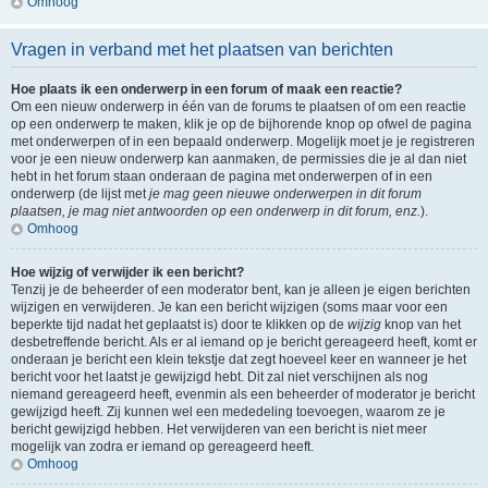
Omhoog
Vragen in verband met het plaatsen van berichten
Hoe plaats ik een onderwerp in een forum of maak een reactie?
Om een nieuw onderwerp in één van de forums te plaatsen of om een reactie
op een onderwerp te maken, klik je op de bijhorende knop op ofwel de pagina
met onderwerpen of in een bepaald onderwerp. Mogelijk moet je je registreren
voor je een nieuw onderwerp kan aanmaken, de permissies die je al dan niet
hebt in het forum staan onderaan de pagina met onderwerpen of in een
onderwerp (de lijst met
je mag geen nieuwe onderwerpen in dit forum
plaatsen, je mag niet antwoorden op een onderwerp in dit forum, enz.
).
Omhoog
Hoe wijzig of verwijder ik een bericht?
Tenzij je de beheerder of een moderator bent, kan je alleen je eigen berichten
wijzigen en verwijderen. Je kan een bericht wijzigen (soms maar voor een
beperkte tijd nadat het geplaatst is) door te klikken op de
wijzig
knop van het
desbetreffende bericht. Als er al iemand op je bericht gereageerd heeft, komt er
onderaan je bericht een klein tekstje dat zegt hoeveel keer en wanneer je het
bericht voor het laatst je gewijzigd hebt. Dit zal niet verschijnen als nog
niemand gereageerd heeft, evenmin als een beheerder of moderator je bericht
gewijzigd heeft. Zij kunnen wel een mededeling toevoegen, waarom ze je
bericht gewijzigd hebben. Het verwijderen van een bericht is niet meer
mogelijk van zodra er iemand op gereageerd heeft.
Omhoog