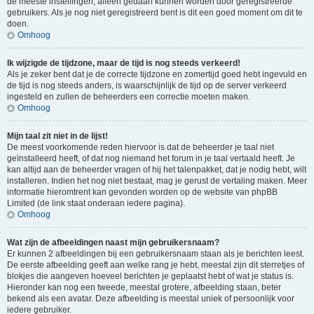
de meeste instellingen, alleen gedaan kunnen worden door geregistreerde
gebruikers. Als je nog niet geregistreerd bent is dit een goed moment om dit te
doen.
Omhoog
Ik wijzigde de tijdzone, maar de tijd is nog steeds verkeerd!
Als je zeker bent dat je de correcte tijdzone en zomertijd goed hebt ingevuld en
de tijd is nog steeds anders, is waarschijnlijk de tijd op de server verkeerd
ingesteld en zullen de beheerders een correctie moeten maken.
Omhoog
Mijn taal zit niet in de lijst!
De meest voorkomende reden hiervoor is dat de beheerder je taal niet
geïnstalleerd heeft, of dat nog niemand het forum in je taal vertaald heeft. Je
kan altijd aan de beheerder vragen of hij het talenpakket, dat je nodig hebt, wilt
installeren. Indien het nog niet bestaat, mag je gerust de vertaling maken. Meer
informatie hieromtrent kan gevonden worden op de website van phpBB
Limited (de link staat onderaan iedere pagina).
Omhoog
Wat zijn de afbeeldingen naast mijn gebruikersnaam?
Er kunnen 2 afbeeldingen bij een gebruikersnaam staan als je berichten leest.
De eerste afbeelding geeft aan welke rang je hebt, meestal zijn dit sterretjes of
blokjes die aangeven hoeveel berichten je geplaatst hebt of wat je status is.
Hieronder kan nog een tweede, meestal grotere, afbeelding staan, beter
bekend als een avatar. Deze afbeelding is meestal uniek of persoonlijk voor
iedere gebruiker.