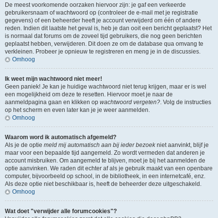
De meest voorkomende oorzaken hiervoor zijn: je gaf een verkeerde
gebruikersnaam of wachtwoord op (controleer de e-mail met je registratie
gegevens) of een beheerder heeft je account verwijderd om één of andere
reden. Indien dit laatste het geval is, heb je dan ooit een bericht geplaatst? Het
is normaal dat forums om de zoveel tijd gebruikers, die nog geen berichten
geplaatst hebben, verwijderen. Dit doen ze om de database qua omvang te
verkleinen. Probeer je opnieuw te registreren en meng je in de discussies.
Omhoog
Ik weet mijn wachtwoord niet meer!
Geen paniek! Je kan je huidige wachtwoord niet terug krijgen, maar er is wel
een mogelijkheid om deze te resetten. Hiervoor moet je naar de
aanmeldpagina gaan en klikken op
wachtwoord vergeten?
. Volg de instructies
op het scherm en even later kan je je weer aanmelden.
Omhoog
Waarom word ik automatisch afgemeld?
Als je de optie
meld mij automatisch aan bij ieder bezoek
niet aanvinkt, blijf je
maar voor een bepaalde tijd aangemeld. Zo wordt vermeden dat anderen je
account misbruiken. Om aangemeld te blijven, moet je bij het aanmelden de
optie aanvinken. We raden dit echter af als je gebruik maakt van een openbare
computer, bijvoorbeeld op school, in de bibliotheek, in een internetcafé, enz.
Als deze optie niet beschikbaar is, heeft de beheerder deze uitgeschakeld.
Omhoog
Wat doet "verwijder alle forumcookies"?