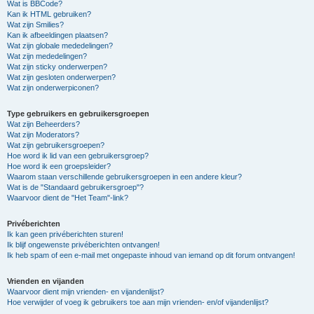
Wat is BBCode?
Kan ik HTML gebruiken?
Wat zijn Smilies?
Kan ik afbeeldingen plaatsen?
Wat zijn globale mededelingen?
Wat zijn mededelingen?
Wat zijn sticky onderwerpen?
Wat zijn gesloten onderwerpen?
Wat zijn onderwerpiconen?
Type gebruikers en gebruikersgroepen
Wat zijn Beheerders?
Wat zijn Moderators?
Wat zijn gebruikersgroepen?
Hoe word ik lid van een gebruikersgroep?
Hoe word ik een groepsleider?
Waarom staan verschillende gebruikersgroepen in een andere kleur?
Wat is de "Standaard gebruikersgroep"?
Waarvoor dient de "Het Team"-link?
Privéberichten
Ik kan geen privéberichten sturen!
Ik blijf ongewenste privéberichten ontvangen!
Ik heb spam of een e-mail met ongepaste inhoud van iemand op dit forum ontvangen!
Vrienden en vijanden
Waarvoor dient mijn vrienden- en vijandenlijst?
Hoe verwijder of voeg ik gebruikers toe aan mijn vrienden- en/of vijandenlijst?